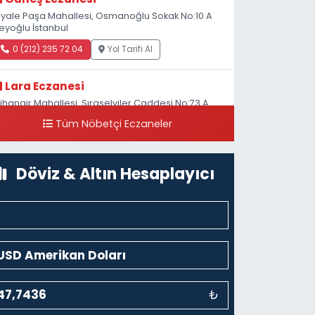
iyale Paşa Mahallesi, Osmanoğlu Sokak No:10 A
eyoğlu İstanbul
0 (212) 235 72 04
Yol Tarifi Al
Lara Eczanesi
ihangir Mahallesi, Sıraselviler Caddesi No:73 A
ihangir Beyoğlu İstanbul
Tüm Nöbetçi Eczaneler
0 (212) 293 90 86
Yol Tarifi Al
Döviz & Altın Hesaplayıcı
₺