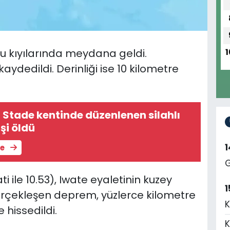
 kıyılarında meydana geldi.
1
ydedildi. Derinliği ise 10 kilometre
Stade kentinde düzenlenen silahlı
işi öldü
le
G
ti ile 10.53), Iwate eyaletinin kuzey
1
gerçekleşen deprem, yüzlerce kilometre
K
 hissedildi.
K