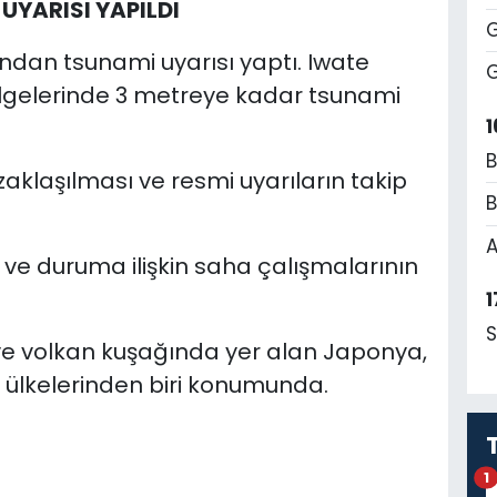
UYARISI YAPILDI
G
ından tsunami uyarısı yaptı. Iwate
G
ölgelerinde 3 metreye kadar tsunami
1
B
zaklaşılması ve resmi uyarıların takip
B
A
ve duruma ilişkin saha çalışmalarının
1
S
ve volkan kuşağında yer alan Japonya,
 ülkelerinden biri konumunda.
1