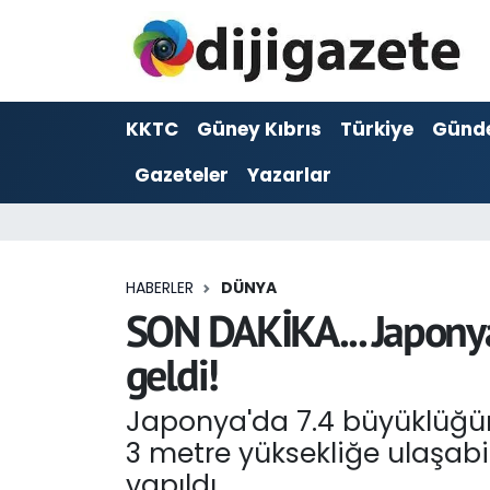
ADVERTORIAL
Hava Durumu
KKTC
Güney Kıbrıs
Türkiye
Günd
Dijigazete
Trafik Durumu
Gazeteler
Yazarlar
Dünya
Süper Lig Puan Durumu ve Fikstür
Eğitim
Tüm Manşetler
HABERLER
DÜNYA
Ekonomi
Son Dakika Haberleri
SON DAKİKA... Japony
geldi!
Foto Galeri
Haber Arşivi
Japonya'da 7.4 büyüklüğü
GEZİ
3 metre yüksekliğe ulaşabi
Güncel
yapıldı.