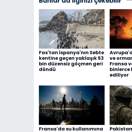
Bunlar da ilginizi çekebilir
Fas'tan İspanya'nın Sebte
Avrupa'd
kentine geçen yaklaşık 53
ve orman
bin düzensiz göçmen geri
Fransa v
döndü
binlerce 
ediliyor
Fransa'da su kullanımına
Pakistan