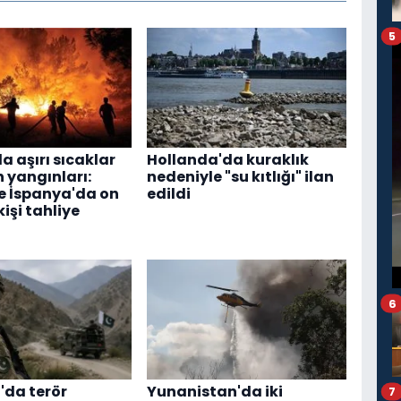
5
a aşırı sıcaklar
Hollanda'da kuraklık
 yangınları:
nedeniyle "su kıtlığı" ilan
e İspanya'da on
edildi
kişi tahliye
6
'da terör
Yunanistan'da iki
7