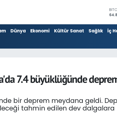
DOL
47,
EU
55,
em
Dünya
Ekonomi
Kültür Sanat
Sağlık
İç H
STE
64,4
GRA
666
BİS
13.
BIT
64.
a'da 7.4 büyüklüğünde deprem
nde bir deprem meydana geldi. Dep
leceği tahmin edilen dev dalgalara 