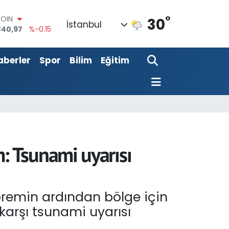
°
AR
30
İstanbul
7436
%0.18
RO
2510
%0.32
aberler
Spor
Bilim
Eğitim
RLİN
811
%0.38
M ALTIN
0.55
%0
T100
779
%-14
COIN
840,97
%-0.15
: Tsunami uyarısı
remin ardından bölge için
karşı tsunami uyarısı