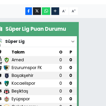
-
+
A
A
Süper Lig Puan Durumu
Süper Lig
#
Takım
O
P
Amed
0
0
1
Erzurumspor FK
0
0
2
Başakşehir
0
0
3
Kocaelispor
0
0
4
Beşiktaş
0
0
5
Eyüpspor
0
0
6