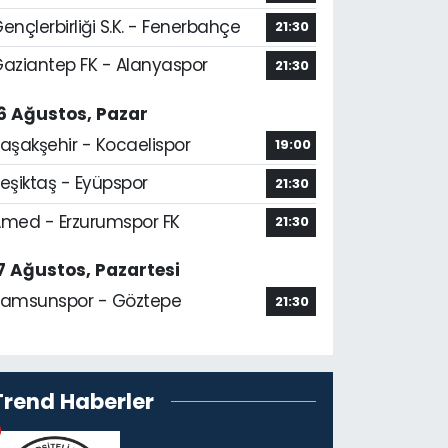
ençlerbirliği S.K. - Fenerbahçe
21:30
aziantep FK - Alanyaspor
21:30
6 Ağustos, Pazar
aşakşehir - Kocaelispor
19:00
eşiktaş - Eyüpspor
21:30
med - Erzurumspor FK
21:30
7 Ağustos, Pazartesi
amsunspor - Göztepe
21:30
Trend Haberler