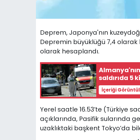
SAĞLIK
Spor
Deprem,
Japonya'nın kuzeydoğu
Depremin büyüklüğü 7,4 olarak ka
Teknoloji
olarak hesaplandı.
TÜRKiYE
Almanya'nın 
saldırıda 5 k
Video Galeri
İçeriği Görüntü
YAŞAM
Yerel saatle 16.53’te (Türkiye saa
Yazarlar
açıklarında, Pasifik sularında 
uzaklıktaki başkent Tokyo’da bile