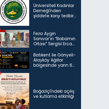
Üniversiteli Kadınlar
Derneği'nden
şiddete karşı tedbir
çağrısı
Feza Aygın
Sanıvar’ın “Babamın
Oltası” Sergisi Ercan
Havalimanı’nda
Açıldı
Batıkent ile Gönyeli-
Alayköy Ağıllar
bölgesinde yarın 6
saatlik elektrik
kesintisi…
Boğaziçi'ndeki açılış
ve kutlama etkinliği