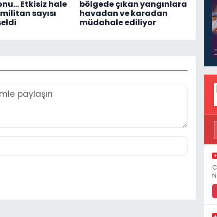
u... Etkisiz hale
bölgede çıkan yangınlara
 militan sayısı
havadan ve karadan
seldi
müdahale ediliyor
C
N