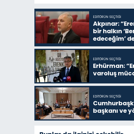
EDITÖRÜN SEÇTIĞI
Akpınar: “Ere
bir halkın ‘
edeceğim’ de
EDITÖRÜN SEÇTIĞI
Erhürman: “Er
varoluş müca
EDITÖRÜN SEÇTIĞI
Cumhurbaşkan
başkanı ve yö