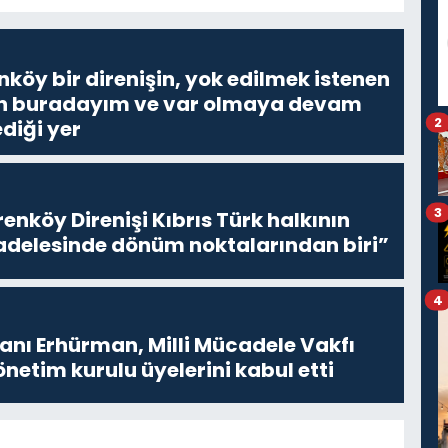
nköy bir direnişin, yok edilmek istenen
Ben buradayım ve var olmaya devam
2
diği yer
3
enköy Direnişi Kıbrıs Türk halkının
delesinde dönüm noktalarından biri”
4
ı Erhürman, Milli Mücadele Vakfı
netim kurulu üyelerini kabul etti