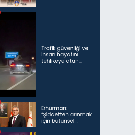
Trafik güvenliği ve
insan hayatını
tehlikeye atan
sürücü ve yolcuya
ceza...
Erhürman:
“Şiddetten arınmak
için bütünsel
politikaları
konuşmamız