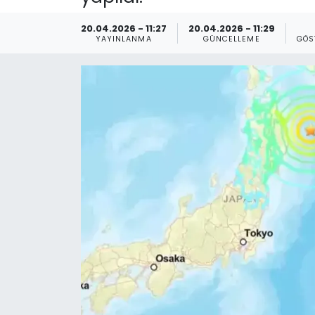
Gündem
20.04.2026 - 11:27
20.04.2026 - 11:29
YAYINLANMA
GÜNCELLEME
GÖS
KKTC
KKTC YEREL SEÇİM 2018
Kültür Sanat
Magazin
Moda
Nöbetçi Eczaneler
Otomobil Dünyası
Politika