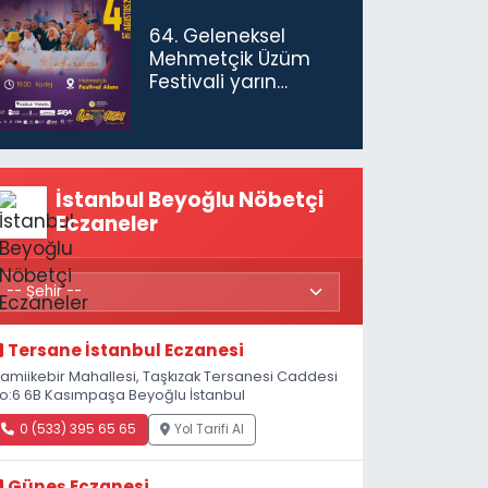
gerekiyor”
64. Geleneksel
Mehmetçik Üzüm
Festivali yarın
başlıyor
İstanbul Beyoğlu Nöbetçi
Eczaneler
Tersane İstanbul Eczanesi
amiikebir Mahallesi, Taşkızak Tersanesi Caddesi
o:6 6B Kasımpaşa Beyoğlu İstanbul
0 (533) 395 65 65
Yol Tarifi Al
Güneş Eczanesi