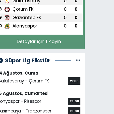
Galatasaray
0
0
7
Çorum FK
0
0
8
Gaziantep FK
0
0
9
Alanyaspor
0
0
0
Detaylar için tıklayın
Süper Lig Fikstür
14 Ağustos, Cuma
alatasaray - Çorum FK
21:30
5 Ağustos, Cumartesi
onyaspor - Rizespor
19:00
asımpaşa - Trabzonspor
19:00