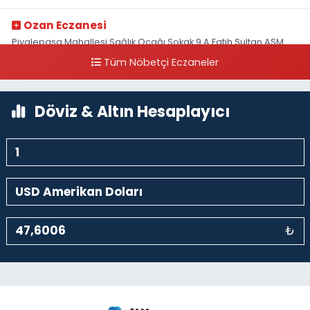
Ozan Eczanesi
Piyalepaşa Mahallesi Sağlık Ocağı Sokak 9 A Fatih Sultan ASM
Yanı
Tüm Nöbetçi Eczaneler
0 (212) 297 30 13
Yol Tarifi Al
Döviz & Altın Hesaplayıcı
₺