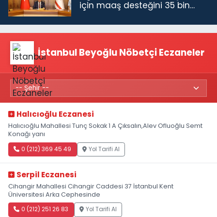
için maaş desteğini 35 bin
TL'ye çıkardık”
İstanbul Beyoğlu Nöbetçi Eczaneler
Halıcıoğlu Eczanesi
Halıcıoğlu Mahallesi Tunç Sokak 1 A Çıksalın,Alev Ofluoğlu Semt
Konağı yanı
0 (212) 369 45 49
Yol Tarifi Al
Serpil Eczanesi
Cihangir Mahallesi Cihangir Caddesi 37 İstanbul Kent
Üniversitesi Arka Cephesinde
0 (212) 251 26 83
Yol Tarifi Al