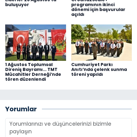
buluşuyor
programının ikinci
dönemi için başvurular
açıldı
1 Ağustos Toplumsal
Cumhuriyet Parkı
Direniş Bayramı... TMT
Anıtı’nda çelenk sunma
Mücahitler Derneği’nde
töreni yapıldı
tören düzenlendi
Yorumlar