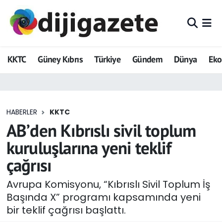
ADVERTORIAL
Hava Durumu
KKTC
Güney Kıbrıs
Türkiye
Gündem
Dünya
Ek
Dijigazete
Trafik Durumu
Dünya
Süper Lig Puan Durumu ve Fikstür
HABERLER
KKTC
Eğitim
Tüm Manşetler
AB’den Kıbrıslı sivil toplum
Ekonomi
Son Dakika Haberleri
kuruluşlarına yeni teklif
çağrısı
Foto Galeri
Haber Arşivi
Avrupa Komisyonu, “Kıbrıslı Sivil Toplum İş
GEZİ
Başında X” programı kapsamında yeni
bir teklif çağrısı başlattı.
Güncel