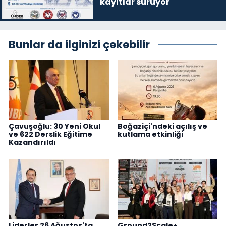
kayıtlar sürüyor
Bunlar da ilginizi çekebilir
Çavuşoğlu: 30 Yeni Okul
Boğaziçi'ndeki açılış ve
ve 622 Derslik Eğitime
kutlama etkinliği
Kazandırıldı
Liderler 26 Ağustos'ta
Ground2Scale+