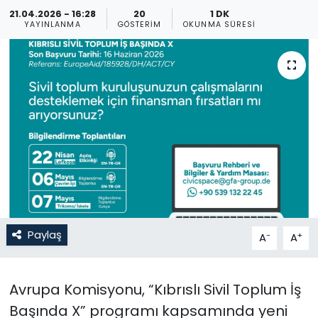
21.04.2026 - 16:28
20
1 DK
Gündem
YAYINLANMA
GÖSTERIM
OKUNMA SÜRESI
KKTC
KKTC YEREL SEÇİM 2018
Kültür Sanat
Magazin
Moda
Paylaş
-
+
A
A
Nöbetçi Eczaneler
Otomobil Dünyası
Avrupa Komisyonu, “Kıbrıslı Sivil Toplum İş
Başında X” programı kapsamında yeni
Politika