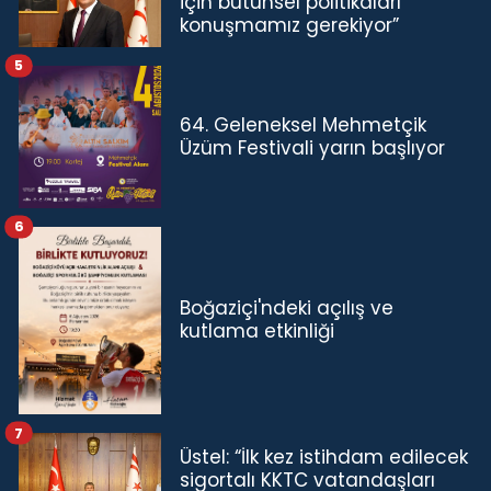
için bütünsel politikaları
konuşmamız gerekiyor”
5
64. Geleneksel Mehmetçik
Üzüm Festivali yarın başlıyor
6
Boğaziçi'ndeki açılış ve
kutlama etkinliği
7
Üstel: “İlk kez istihdam edilecek
sigortalı KKTC vatandaşları