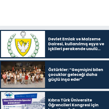
Devlet Emlak ve Malzeme
Dairesi, kullanılmış eşya ve
içkileri perakende usulü
satışa çıkaracak
Öztürkler: “Geçmişini bilen
çocuklar geleceği daha
güçlü inşa eder”
Kıbrıs Türk Üniversite
Öğrencileri Kongresi için