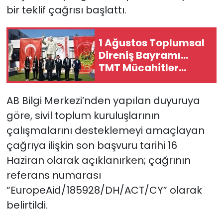
bir teklif çağrısı başlattı.
SAĞLIK
1 Ağustos Toplumsal
Spor
Direniş Bayramı...
TMT Mücahitler
Teknoloji
Derneği’nde tören
düzenlendi
TÜRKiYE
AB Bilgi Merkezi’nden yapılan duyuruya
göre, sivil toplum kuruluşlarının
Video Galeri
çalışmalarını desteklemeyi amaçlayan
çağrıya ilişkin son başvuru tarihi 16
YAŞAM
Haziran olarak açıklanırken; çağrının
referans numarası
Yazarlar
“EuropeAid/185928/DH/ACT/CY” olarak
belirtildi.