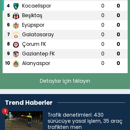
Kocaelispor
0
0
4
Beşiktaş
0
0
5
Eyüpspor
0
0
6
Galatasaray
0
0
7
Çorum FK
0
0
8
Gaziantep FK
0
0
9
Alanyaspor
0
0
10
Detaylar için tıklayın
Trend Haberler
1
Trafik denetimleri: 430
sürücüye yasal işlem, 35 araç
trafikten men