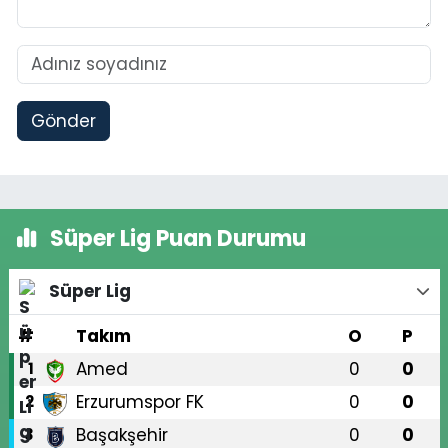
Gönder
Süper Lig Puan Durumu
Süper Lig
#
Takım
O
P
Amed
0
0
1
Erzurumspor FK
0
0
2
Başakşehir
0
0
3