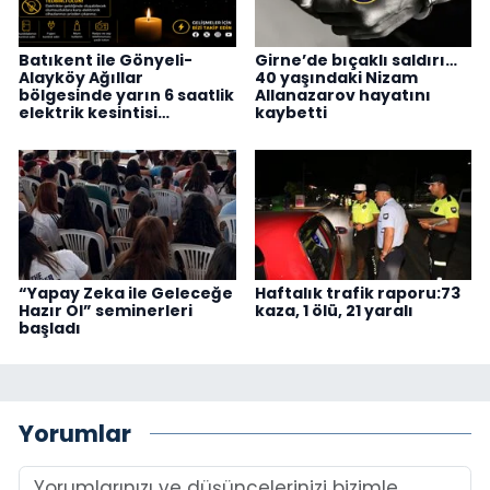
Batıkent ile Gönyeli-
Girne’de bıçaklı saldırı…
Alayköy Ağıllar
40 yaşındaki Nizam
bölgesinde yarın 6 saatlik
Allanazarov hayatını
elektrik kesintisi…
kaybetti
“Yapay Zeka ile Geleceğe
Haftalık trafik raporu:73
Hazır Ol” seminerleri
kaza, 1 ölü, 21 yaralı
başladı
Yorumlar