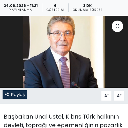
24.06.2026 - 11:21
6
3 DK
Gündem
YAYINLANMA
GÖSTERIM
OKUNMA SÜRESI
KKTC
KKTC YEREL SEÇİM 2018
Kültür Sanat
Magazin
Moda
Paylaş
-
+
A
A
Nöbetçi Eczaneler
Otomobil Dünyası
Başbakan Ünal Üstel, Kıbrıs Türk halkının
devleti, toprağı ve egemenliğinin pazarlık
Politika