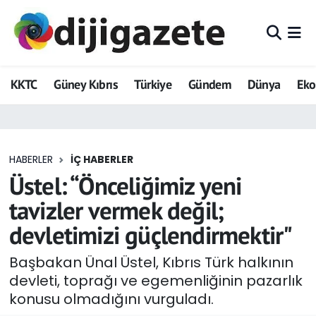
ADVERTORIAL
Hava Durumu
KKTC
Güney Kıbrıs
Türkiye
Gündem
Dünya
Ek
Dijigazete
Trafik Durumu
Dünya
Süper Lig Puan Durumu ve Fikstür
HABERLER
İÇ HABERLER
Eğitim
Tüm Manşetler
Üstel: “Önceliğimiz yeni
Ekonomi
Son Dakika Haberleri
tavizler vermek değil;
devletimizi güçlendirmektir"
Foto Galeri
Haber Arşivi
Başbakan Ünal Üstel, Kıbrıs Türk halkının
GEZİ
devleti, toprağı ve egemenliğinin pazarlık
konusu olmadığını vurguladı.
Güncel