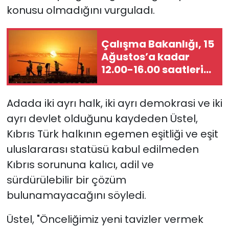
konusu olmadığını vurguladı.
SAĞLIK
Çalışma Bakanlığı, 15
Spor
Ağustos’a kadar
12.00-16.00 saatleri
Teknoloji
arasında güneş
altında çalışmayı
TÜRKiYE
Adada iki ayrı halk, iki ayrı demokrasi ve iki
yasakladı
ayrı devlet olduğunu kaydeden Üstel,
Video Galeri
Kıbrıs Türk halkının egemen eşitliği ve eşit
uluslararası statüsü kabul edilmeden
YAŞAM
Kıbrıs sorununa
kalıcı, adil ve
sürdürülebilir bir çözüm
Yazarlar
bulunamayacağını
söyledi.
Üstel, "Ö
nceliğimiz yeni tavizler vermek