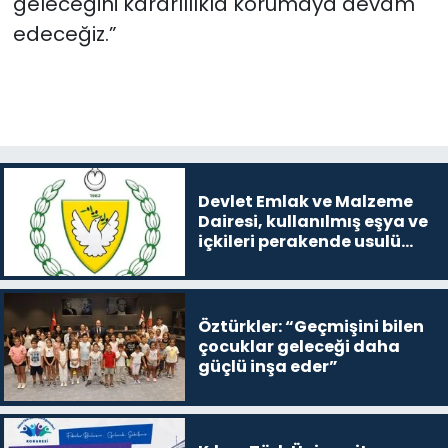
geleceğini kararlılıkla korumaya devam
edeceğiz.”
Devlet Emlak ve Malzeme
Dairesi, kullanılmış eşya ve
içkileri perakende usulü
satışa çıkaracak
Öztürkler: “Geçmişini bilen
çocuklar geleceği daha
güçlü inşa eder”