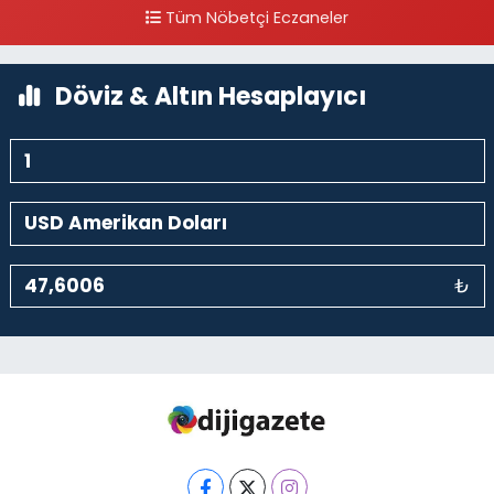
Yanı
Tüm Nöbetçi Eczaneler
0 (212) 297 30 13
Yol Tarifi Al
Döviz & Altın Hesaplayıcı
₺