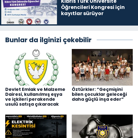
Kıbrıs Türk Üniversite
Öğrencileri Kongresi için
kayıtlar sürüyor
Bunlar da ilginizi çekebilir
Devlet Emlak ve Malzeme
Öztürkler: “Geçmişini
Dairesi, kullanılmış eşya
bilen çocuklar geleceği
ve içkileri perakende
daha güçlü inşa eder”
usulü satışa çıkaracak