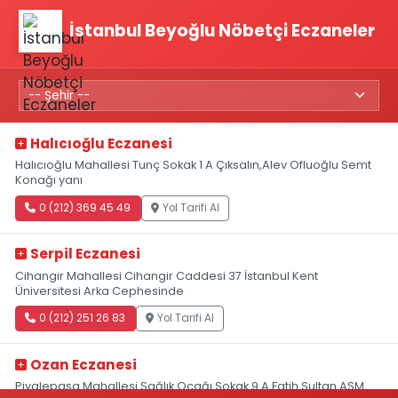
İstanbul Beyoğlu Nöbetçi Eczaneler
Halıcıoğlu Eczanesi
Halıcıoğlu Mahallesi Tunç Sokak 1 A Çıksalın,Alev Ofluoğlu Semt
Konağı yanı
0 (212) 369 45 49
Yol Tarifi Al
Serpil Eczanesi
Cihangir Mahallesi Cihangir Caddesi 37 İstanbul Kent
Üniversitesi Arka Cephesinde
0 (212) 251 26 83
Yol Tarifi Al
Ozan Eczanesi
Piyalepaşa Mahallesi Sağlık Ocağı Sokak 9 A Fatih Sultan ASM