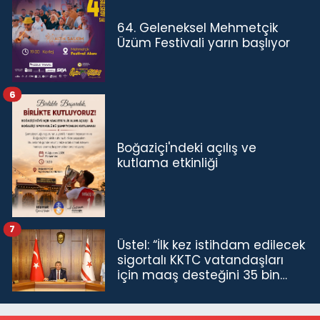
64. Geleneksel Mehmetçik
Üzüm Festivali yarın başlıyor
6
Boğaziçi'ndeki açılış ve
kutlama etkinliği
7
Üstel: “İlk kez istihdam edilecek
sigortalı KKTC vatandaşları
için maaş desteğini 35 bin
TL'ye çıkardık”