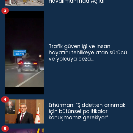
Havalimanı’nda Açıldı
3
Trafik güvenliği ve insan
hayatını tehlikeye atan sürücü
ve yolcuya ceza...
4
Erhürman: “Şiddetten arınmak
için bütünsel politikaları
konuşmamız gerekiyor”
5