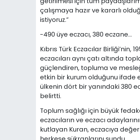
getirilmesi için tüm paydaşlarımı
çalışmaya hazır ve kararlı old
istiyoruz.”
-490 üye eczacı, 380 eczane…
Kıbrıs Türk Eczacılar Birliği’nin
eczacıları aynı çatı altında to
güçlendiren, topluma ve mesleğe
etkin bir kurum olduğunu ifade 
ülkenin dört bir yanındaki 380 
belirtti.
Toplum sağlığı için büyük feda
eczacıların ve eczacı adaylarını
kutlayan Kuran, eczacıya değer 
herkese şükranlarını sundu.