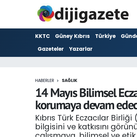
ADVERTORIAL
Hava Durumu
KKTC
Güney Kıbrıs
Türkiye
Günd
Dijigazete
Trafik Durumu
Gazeteler
Yazarlar
Dünya
Süper Lig Puan Durumu ve Fikstür
Eğitim
Tüm Manşetler
HABERLER
SAĞLIK
Ekonomi
Son Dakika Haberleri
14 Mayıs Bilimsel Ecza
korumaya devam edec
Foto Galeri
Haber Arşivi
Kıbrıs Türk Eczacılar Birl
GEZİ
bilgisini ve katkısını görün
Güncel
çalışmaya, bilimsel ve eti