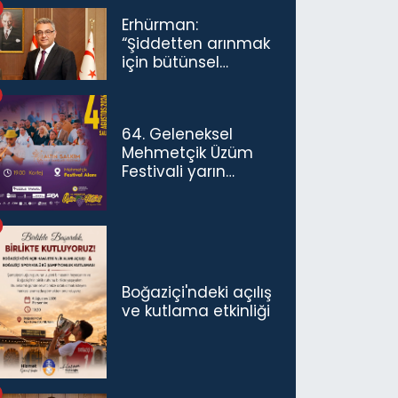
Erhürman:
“Şiddetten arınmak
için bütünsel
politikaları
konuşmamız
gerekiyor”
64. Geleneksel
Mehmetçik Üzüm
Festivali yarın
başlıyor
Boğaziçi'ndeki açılış
ve kutlama etkinliği