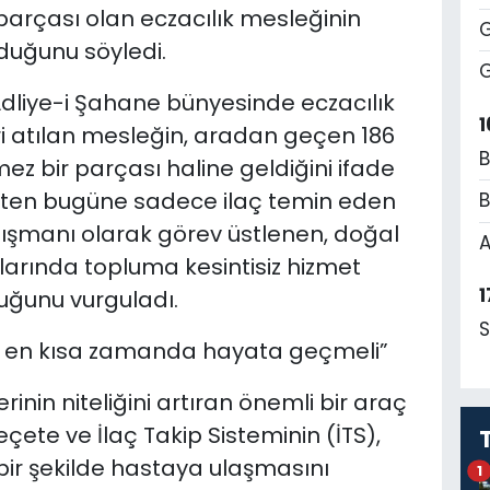
parçası olan eczacılık mesleğinin
G
lduğunu söyledi.
G
Adliye-i Şahane bünyesinde eczacılık
1
ri atılan mesleğin, aradan geçen 186
B
mez bir parçası haline geldiğini ifade
işten bugüne sadece ilaç temin eden
B
anışmanı olarak görev üstlenen, doğal
A
nlarında topluma kesintisiz hizmet
1
duğunu vurguladı.
S
mi en kısa zamanda hayata geçmeli”
rinin niteliğini artıran önemli bir araç
ete ve İlaç Takip Sisteminin (İTS),
ir bir şekilde hastaya ulaşmasını
1