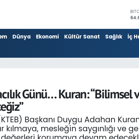
DO
47,
EU
55,
em
Dünya
Ekonomi
Kültür Sanat
Sağlık
İç H
STE
64,
GRA
651
BİS
13.
BIT
64.
cılık Günü… Kuran: “Bilimsel v
eğiz”
iği (KTEB) Başkanı Duygu Adahan Kuran
ür kılmaya, mesleğin saygınlığı ve geli
k değerleri korumaya devam edecekleri