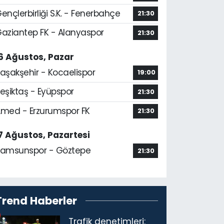
ençlerbirliği S.K. - Fenerbahçe
21:30
aziantep FK - Alanyaspor
21:30
6 Ağustos, Pazar
aşakşehir - Kocaelispor
19:00
eşiktaş - Eyüpspor
21:30
med - Erzurumspor FK
21:30
7 Ağustos, Pazartesi
amsunspor - Göztepe
21:30
Trend Haberler
Trafik denetimleri: