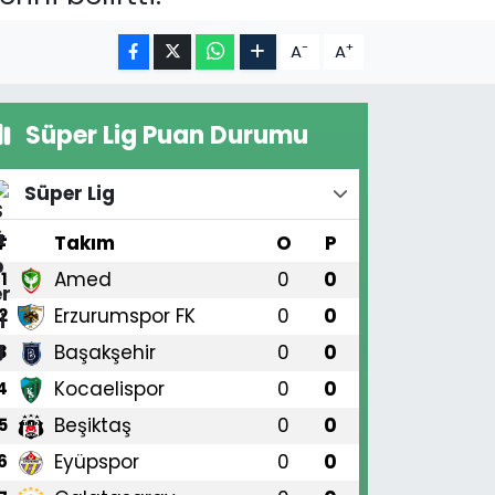
-
+
A
A
Süper Lig Puan Durumu
Süper Lig
#
Takım
O
P
Amed
0
0
1
Erzurumspor FK
0
0
2
Başakşehir
0
0
3
Kocaelispor
0
0
4
Beşiktaş
0
0
5
Eyüpspor
0
0
6