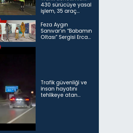
430 sürücüye yasal
işlem, 35 araç
trafikten men
Feza Aygın
Sanıvar’ın “Babamın
Oltası” Sergisi Ercan
Havalimanı’nda
Açıldı
Trafik güvenliği ve
insan hayatını
tehlikeye atan
sürücü ve yolcuya
ceza...