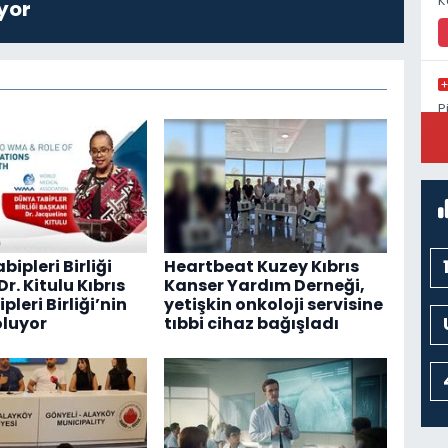
K
yor
P
S
ipleri Birliği
Heartbeat Kuzey Kıbrıs
r. Kitulu Kıbrıs
Kanser Yardım Derneği,
pleri Birliği’nin
yetişkin onkoloji servisine
luyor
tıbbi cihaz bağışladı