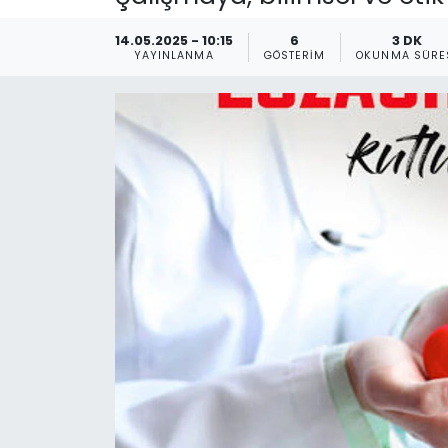
Gündem
14.05.2025 - 10:15
6
3 DK
YAYINLANMA
GÖSTERIM
OKUNMA SÜRE
KKTC
KKTC YEREL SEÇİM 2018
Kültür Sanat
Magazin
Moda
Nöbetçi Eczaneler
Otomobil Dünyası
Politika