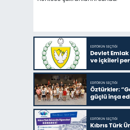
EDITÖRÜN SEÇTIĞI
Devlet Emlak 
ve içkileri p
EDITÖRÜN SEÇTIĞI
Öztürkler: “G
güçlü inşa ed
EDITÖRÜN SEÇTIĞI
Kıbrıs Türk Ü