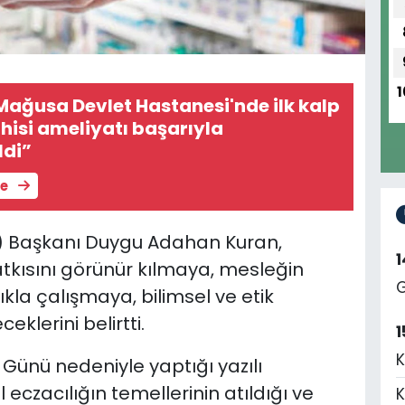
1
Mağusa Devlet Hastanesi'nde ilk kalp
isi ameliyatı başarıyla
ldi”
le
TEB) Başkanı Duygu Adahan Kuran,
katkısını görünür kılmaya, mesleğin
G
ılıkla çalışmaya, bilimsel ve etik
lerini belirtti.
1
K
 Günü nedeniyle yaptığı yazılı
 eczacılığın temellerinin atıldığı ve
K