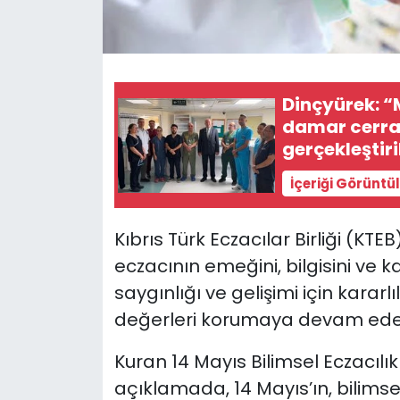
SAĞLIK
Spor
Dinçyürek: “
damar cerrah
Teknoloji
gerçekleştiri
TÜRKiYE
İçeriği Görüntü
Video Galeri
Kıbrıs Türk Eczacılar Birliği (K
eczacının emeğini, bilgisini ve 
YAŞAM
saygınlığı ve gelişimi için kararl
Yazarlar
değerleri korumaya devam edecek
Kuran 14 Mayıs Bilimsel Eczacılık
açıklamada, 14 Mayıs’ın, bilimsel