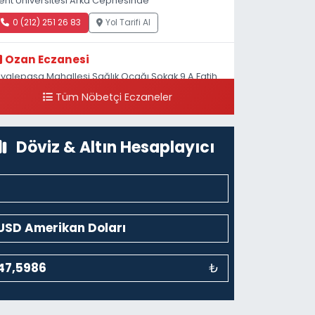
ent Üniversitesi Arka Cephesinde
0 (212) 251 26 83
Yol Tarifi Al
Ozan Eczanesi
iyalepaşa Mahallesi Sağlık Ocağı Sokak 9 A Fatih
ultan ASM Yanı
Tüm Nöbetçi Eczaneler
0 (212) 297 30 13
Yol Tarifi Al
Döviz & Altın Hesaplayıcı
₺