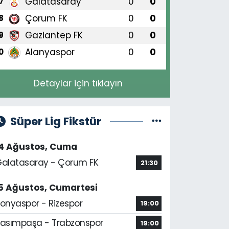
Galatasaray
0
0
7
Çorum FK
0
0
8
Gaziantep FK
0
0
9
Alanyaspor
0
0
0
Detaylar için tıklayın
Süper Lig Fikstür
14 Ağustos, Cuma
alatasaray - Çorum FK
21:30
5 Ağustos, Cumartesi
onyaspor - Rizespor
19:00
asımpaşa - Trabzonspor
19:00