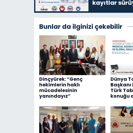
kayıtlar sürü
Bunlar da ilginizi çekebilir
Dinçyürek: “Genç
Dünya Tab
hekimlerin haklı
Başkanı D
mücadelesinin
Türk Tabi
yanındayız”
konuğu o