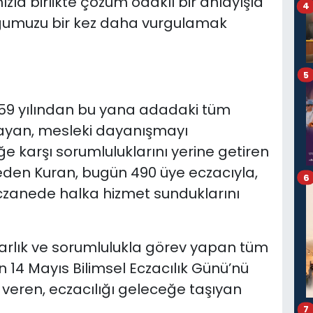
zla birlikte çözüm odaklı bir anlayışla
4
uğumuzu bir kez daha vurgulamak
5
, 1959 yılından bu yana adadaki tüm
playan, mesleki dayanışmayı
 karşı sorumluluklarını yerine getiren
eden Kuran, bugün 490 üye eczacıyla,
6
eczanede halka hizmet sunduklarını
karlık ve sorumlulukla görev yapan tüm
n 14 Mayıs Bilimsel Eczacılık Günü’nü
veren, eczacılığı geleceğe taşıyan
7