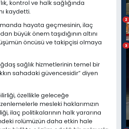
flık, kontrol ve halk sağlığında
nı kaydetti.
2
zamanda hayata geçmesinin, ilaç
ndan büyük önem taşıdığının altını
önüşümün öncüsü ve takipçisi olmaya
3
çağdaş sağlık hizmetlerinin temel bir
hakkın sahadaki güvencesidir” diyen
irliği, özellikle geleceğe
üzenlemelerle mesleki haklarımızın
iği, ilaç politikalarının halk yararına
ndeki rolümüzün daha etkin hale