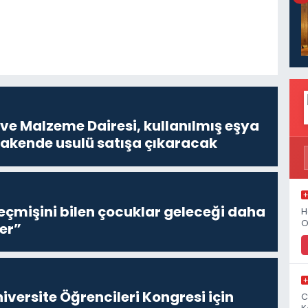
ve Malzeme Dairesi, kullanılmış eşya
erakende usulü satışa çıkaracak
eçmişini bilen çocuklar geleceği daha
H
O
er”
niversite Öğrencileri Kongresi için
C