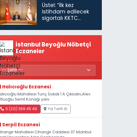
Üstel: “İlk kez
istihdam edilecek
sigortalı KKTC
vatandaşları için
maaş desteğini 35
bin TL'ye çıkardık”
İstanbul Beyoğlu Nöbetçi
Eczaneler
Halıcıoğlu Eczanesi
alıcıoğlu Mahallesi Tunç Sokak 1 A Çıksalın,Alev
fluoğlu Semt Konağı yanı
0 (212) 369 45 49
Yol Tarifi Al
Serpil Eczanesi
ihangir Mahallesi Cihangir Caddesi 37 İstanbul