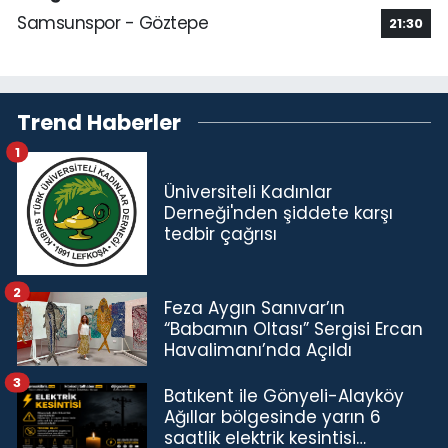
Samsunspor - Göztepe
21:30
Trend Haberler
1
Üniversiteli Kadınlar
Derneği'nden şiddete karşı
tedbir çağrısı
2
Feza Aygın Sanıvar’ın
“Babamın Oltası” Sergisi Ercan
Havalimanı’nda Açıldı
3
Batıkent ile Gönyeli-Alayköy
Ağıllar bölgesinde yarın 6
saatlik elektrik kesintisi…