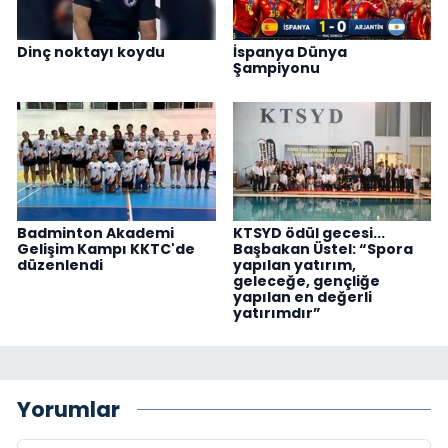
Dinç noktayı koydu
İspanya Dünya
Şampiyonu
Badminton Akademi
KTSYD ödül gecesi...
Gelişim Kampı KKTC'de
Başbakan Üstel: “Spora
düzenlendi
yapılan yatırım,
geleceğe, gençliğe
yapılan en değerli
yatırımdır”
Yorumlar