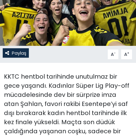
Gündem
KKTC
KKTC YEREL SEÇİM 2018
Paylaş
-
+
A
A
Kültür Sanat
Magazin
KKTC hentbol tarihinde unutulmaz bir
gece yaşandı. Kadınlar Süper Lig Play-off
Moda
mücadelesinde dev bir sürprize imza
atan Şahlan, favori rakibi Esentepe’yi saf
Nöbetçi Eczaneler
dışı bırakarak kadın hentbol tarihinde ilk
Otomobil Dünyası
kez finale yükseldi. Maçta son düdük
çaldığında yaşanan coşku, sadece bir
Politika