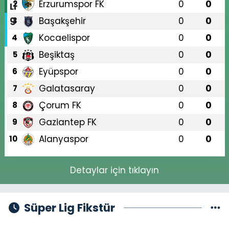
Erzurumspor FK
0
0
2
Başakşehir
0
0
3
Kocaelispor
0
0
4
Beşiktaş
0
0
5
Eyüpspor
0
0
6
Galatasaray
0
0
7
Çorum FK
0
0
8
Gaziantep FK
0
0
9
Alanyaspor
0
0
10
Detaylar için tıklayın
Süper Lig Fikstür