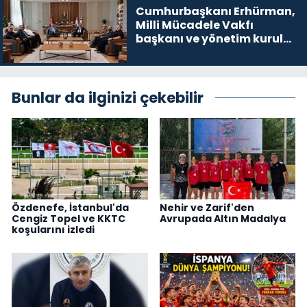
Cumhurbaşkanı Erhürman,
Milli Mücadele Vakfı
başkanı ve yönetim kurulu
üyelerini kabul etti
Bunlar da ilginizi çekebilir
Özdenefe, İstanbul'da
Nehir ve Zarif'den
Cengiz Topel ve KKTC
Avrupada Altın Madalya
koşularını izledi