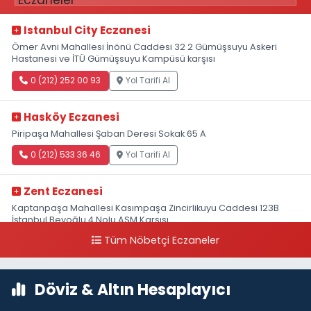
Istanbul City Eczanesi
Ömer Avni Mahallesi İnönü Caddesi 32 2 Gümüşsuyu Askeri
Hastanesi ve İTÜ Gümüşsuyu Kampüsü karşısı
0 (212) 252 00 93
Yol Tarifi Al
Hasköy Eczanesi
Piripaşa Mahallesi Şaban Deresi Sokak 65 A
0 (212) 533 36 46
Yol Tarifi Al
Zent Eczanesi
Kaptanpaşa Mahallesi Kasımpaşa Zincirlikuyu Caddesi 123B
İstanbul Beyoğlu 4 Nolu ASM Karşısı
Tüm Nöbetçi Eczaneler
0 (212) 297 96 92
Yol Tarifi Al
Döviz & Altın Hesaplayıcı