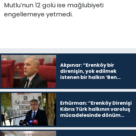
Mutlu’nun 12 golü ise mağlubiyeti
engellemeye yetmedi.
Akpınar: “Erenköy bir
direnişin, yok edilmek
istenen bir halkın ‘Ben
buradayım ve var olmaya
devam edeceğim’ dediği
yer
Erhürman: “Erenköy Direnişi
Kıbrıs Türk halkının varoluş
mücadelesinde dönüm
noktalarından biri”