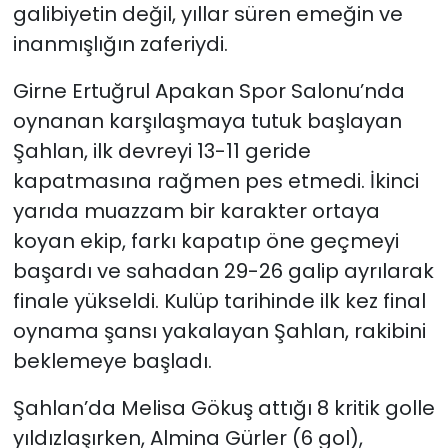
galibiyetin değil, yıllar süren emeğin ve
inanmışlığın zaferiydi.
SAĞLIK
Girne Ertuğrul Apakan Spor Salonu’nda
Spor
oynanan karşılaşmaya tutuk başlayan
Şahlan, ilk devreyi 13-11 geride
Teknoloji
kapatmasına rağmen pes etmedi. İkinci
TÜRKiYE
yarıda muazzam bir karakter ortaya
koyan ekip, farkı kapatıp öne geçmeyi
Video Galeri
başardı ve sahadan 29-26 galip ayrılarak
finale yükseldi. Kulüp tarihinde ilk kez final
YAŞAM
oynama şansı yakalayan Şahlan, rakibini
Yazarlar
beklemeye başladı.
Şahlan’da Melisa Gökuş attığı 8 kritik golle
yıldızlaşırken, Almina Gürler (6 gol),