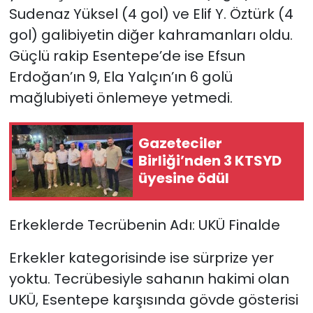
Sudenaz Yüksel (4 gol) ve Elif Y. Öztürk (4
gol) galibiyetin diğer kahramanları oldu.
Güçlü rakip Esentepe’de ise Efsun
Erdoğan’ın 9, Ela Yalçın’ın 6 golü
mağlubiyeti önlemeye yetmedi.
Gazeteciler
Birliği’nden 3 KTSYD
üyesine ödül
Erkeklerde Tecrübenin Adı: UKÜ Finalde
Erkekler kategorisinde ise sürprize yer
yoktu. Tecrübesiyle sahanın hakimi olan
UKÜ, Esentepe karşısında gövde gösterisi