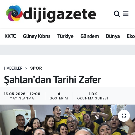
ADVERTORIAL
Hava Durumu
KKTC
Güney Kıbrıs
Türkiye
Gündem
Dünya
Ek
Dijigazete
Trafik Durumu
Dünya
Süper Lig Puan Durumu ve Fikstür
HABERLER
SPOR
Eğitim
Tüm Manşetler
Şahlan’dan Tarihi Zafer
Ekonomi
Son Dakika Haberleri
15.05.2026 - 12:00
4
1 DK
YAYINLANMA
GÖSTERIM
OKUNMA SÜRESI
Foto Galeri
Haber Arşivi
GEZİ
Güncel