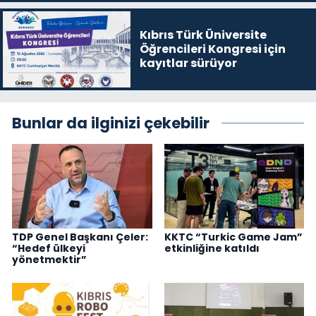
Kıbrıs Türk Üniversite
Öğrencileri Kongresi için
kayıtlar sürüyor
Bunlar da ilginizi çekebilir
TDP Genel Başkanı Çeler:
KKTC “Turkic Game Jam”
“Hedef ülkeyi
etkinliğine katıldı
yönetmektir”