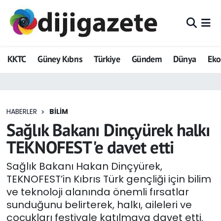
ADVERTORIAL
Hava Durumu
KKTC
Güney Kıbrıs
Türkiye
Gündem
Dünya
Ek
Dijigazete
Trafik Durumu
Dünya
Süper Lig Puan Durumu ve Fikstür
HABERLER
BILIM
Eğitim
Tüm Manşetler
Sağlık Bakanı Dinçyürek halkı
Ekonomi
Son Dakika Haberleri
TEKNOFEST'e davet etti
Foto Galeri
Haber Arşivi
Sağlık Bakanı Hakan Dinçyürek,
TEKNOFEST’in Kıbrıs Türk gençliği için bilim
GEZİ
ve teknoloji alanında önemli fırsatlar
sunduğunu belirterek, halkı, aileleri ve
Güncel
çocukları festivale katılmaya davet etti.