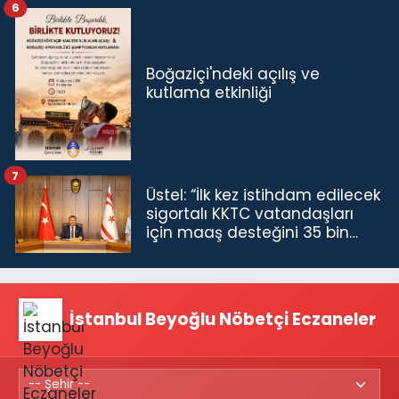
6
Boğaziçi'ndeki açılış ve
kutlama etkinliği
7
Üstel: “İlk kez istihdam edilecek
sigortalı KKTC vatandaşları
için maaş desteğini 35 bin
TL'ye çıkardık”
İstanbul Beyoğlu Nöbetçi Eczaneler