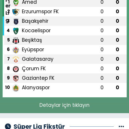
Amed
0
0
1
Erzurumspor FK
0
0
2
Başakşehir
0
0
3
Kocaelispor
0
0
4
Beşiktaş
0
0
5
Eyüpspor
0
0
6
Galatasaray
0
0
7
Çorum FK
0
0
8
Gaziantep FK
0
0
9
Alanyaspor
0
0
10
Detaylar için tıklayın
Süper Lig Fikstür