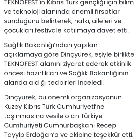
TEKNOFEST’in Kıbrıs Türk gençliği için bilim
ve teknoloji alanında önemli fırsatlar
SAĞLIK
sunduğunu belirterek, halkı, aileleri ve
çocukları festivale katılmaya davet etti.
Spor
Sağlık Bakanlığı’ndan yapılan
Teknoloji
açıklamaya göre Dinçyürek, eşiyle birlikte
TÜRKiYE
TEKNOFEST alanını ziyaret ederek etkinlik
öncesi hazırlıkları ve Sağlık Bakanlığının
Video Galeri
alanda aldığı tedbirleri inceledi.
YAŞAM
Dinçyürek, bu önemli organizasyonun
Kuzey Kıbrıs Türk Cumhuriyeti’ne
Yazarlar
taşınmasına vesile olan Türkiye
Cumhuriyeti Cumhurbaşkanı Recep
Tayyip Erdoğan’a ve ekibine teşekkür etti.