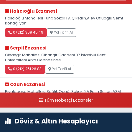
Halıcıoğlu Eczanesi
Halıcıoğlu Mahallesi Tunç Sokak 1 A Çıksalın,Alev Ofluoğlu Semt
Konağı yanı
0 (212) 369 45 49
Yol Tarifi Al
Serpil Eczanesi
Cihangir Mahallesi Cihangir Caddesi 37 İstanbul Kent
Üniversitesi Arka Cephesinde
0 (212) 251 26 83
Yol Tarifi Al
Ozan Eczanesi
Piyalepaşa Mahallesi Sağlık Ocağı Sokak 9 A Fatih Sultan ASM
Yanı
Tüm Nöbetçi Eczaneler
0 (212) 297 30 13
Yol Tarifi Al
Döviz & Altın Hesaplayıcı