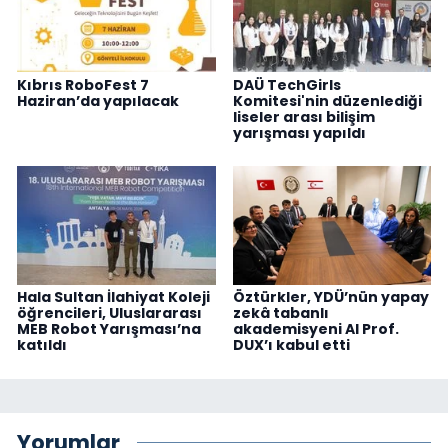
Kıbrıs RoboFest 7
DAÜ TechGirls
Haziran’da yapılacak
Komitesi'nin düzenlediği
liseler arası bilişim
yarışması yapıldı
Hala Sultan İlahiyat Koleji
Öztürkler, YDÜ’nün yapay
öğrencileri, Uluslararası
zekâ tabanlı
MEB Robot Yarışması’na
akademisyeni AI Prof.
katıldı
DUX’ı kabul etti
Yorumlar