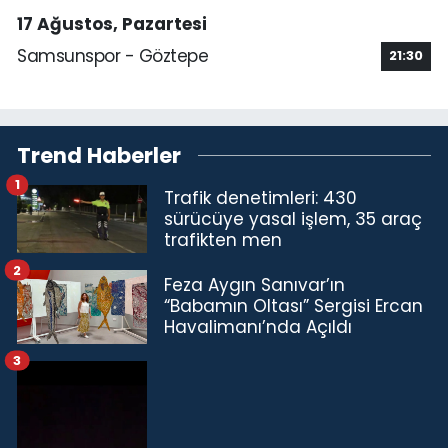
17 Ağustos, Pazartesi
Samsunspor - Göztepe
21:30
Trend Haberler
1
Trafik denetimleri: 430
sürücüye yasal işlem, 35 araç
trafikten men
2
Feza Aygın Sanıvar’ın
“Babamın Oltası” Sergisi Ercan
Havalimanı’nda Açıldı
3