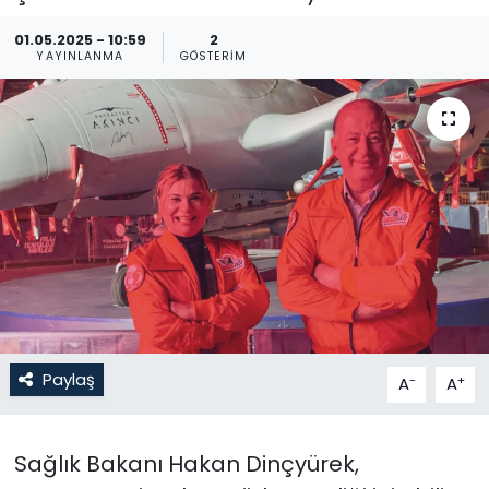
Gündem
01.05.2025 - 10:59
2
YAYINLANMA
GÖSTERIM
KKTC
KKTC YEREL SEÇİM 2018
Kültür Sanat
Magazin
Moda
Nöbetçi Eczaneler
Paylaş
-
+
A
A
Otomobil Dünyası
Sağlık Bakanı Hakan Dinçyürek,
Politika