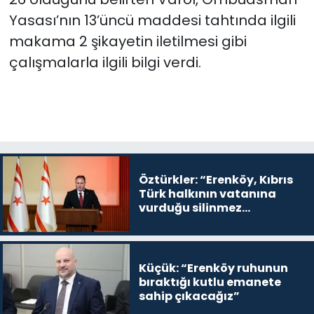
Yasası’nın 13’üncü maddesi tahtında ilgili
makama 2 şikayetin iletilmesi gibi
çalışmalarla ilgili bilgi verdi.
Öztürkler: “Erenköy, Kıbrıs
Türk halkının vatanına
vurduğu silinmez
mührüdür”
Küçük: “Erenköy ruhunun
bıraktığı kutlu emanete
sahip çıkacağız”