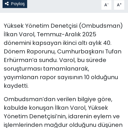
Paylaş
-
+
A
A
SAĞLIK
Yüksek Yönetim Denetçisi (Ombudsman)
Spor
İlkan Varol, Temmuz-Aralık 2025
dönemini kapsayan ikinci altı aylık 40.
Teknoloji
Dönem Raporunu, Cumhurbaşkanı Tufan
TÜRKiYE
Erhürman’a sundu. Varol, bu sürede
soruşturması tamamlanarak,
Video Galeri
yayımlanan rapor sayısının 10 olduğunu
kaydetti.
YAŞAM
Ombudsman’dan verilen bilgiye göre,
Yazarlar
kabulde konuşan İlkan Varol, Yüksek
Yönetim Denetçisi’nin, idarenin eylem ve
işlemlerinden mağdur olduğunu düşünen