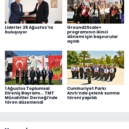
Liderler 26 Ağustos'ta
Ground2Scale+
buluşuyor
programının ikinci
dönemi için başvurular
açıldı
1 Ağustos Toplumsal
Cumhuriyet Parkı
Direniş Bayramı... TMT
Anıtı’nda çelenk sunma
Mücahitler Derneği’nde
töreni yapıldı
tören düzenlendi