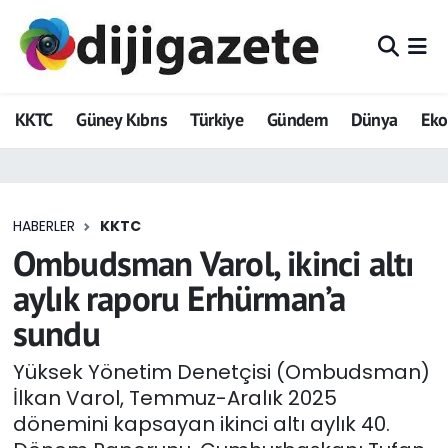
ADVERTORIAL
Hava Durumu
KKTC
Güney Kıbrıs
Türkiye
Gündem
Dünya
Ek
Dijigazete
Trafik Durumu
Dünya
Süper Lig Puan Durumu ve Fikstür
HABERLER
KKTC
Eğitim
Tüm Manşetler
Ombudsman Varol, ikinci altı
Ekonomi
Son Dakika Haberleri
aylık raporu Erhürman’a
sundu
Foto Galeri
Haber Arşivi
Yüksek Yönetim Denetçisi (Ombudsman)
GEZİ
İlkan Varol, Temmuz-Aralık 2025
dönemini kapsayan ikinci altı aylık 40.
Güncel