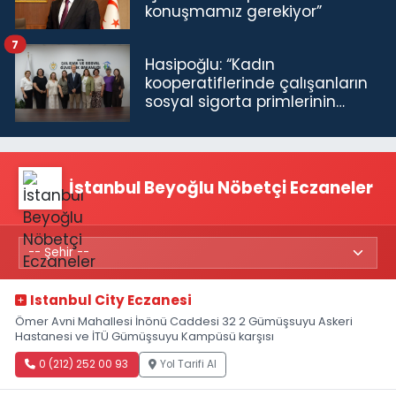
konuşmamız gerekiyor”
7
Hasipoğlu: “Kadın
kooperatiflerinde çalışanların
sosyal sigorta primlerinin
tamamını karşılayacağız”
İstanbul Beyoğlu Nöbetçi Eczaneler
Istanbul City Eczanesi
Ömer Avni Mahallesi İnönü Caddesi 32 2 Gümüşsuyu Askeri
Hastanesi ve İTÜ Gümüşsuyu Kampüsü karşısı
0 (212) 252 00 93
Yol Tarifi Al