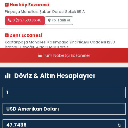
Hasköy Eczanesi
Piripaşa Mahallesi Şaban Deresi Sokak 65 A
0 (212) 533 36 46
Yol Tarifi Al
Zent Eczanesi
Kaptanpaşa Mahallesi Kasımpaşa Zincirlikuyu Caddesi 123B
İstanbul Beyoğlu 4 Nolu ASM Karşısı
Tüm Nöbetçi Eczaneler
0 (212) 297 96 92
Yol Tarifi Al
Döviz & Altın Hesaplayıcı
₺