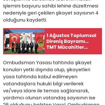
işlemini başvuru sahibi lehine düzeltmesi
nedeniyle geri çekilen şikayet sayısının 4
olduğunu kaydetti.
1 Ağustos Toplumsal
Direniş Bayramı...
TMT Mücahitler
Derneği’nde tören
düzenlendi
Ombudsman Yasası tahtında şikayet
konuları yetki dışında olup, şikayetleri
yasa tahtında kabul edilmeyen
vatandaşlara hukuki bilgi verilerek
ve/veya idare ile temas sağlanarak,
yardımcı olunan vatandaş sayısının ise
26 olduğunu belirten Varol, Ombudsman