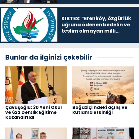
KIBTES: “Erenköy, özgürlük
uğruna ödenen bedelin ve
teslim olmayan milli
iradenin sembolüdür”
Bunlar da ilginizi çekebilir
Çavuşoğlu: 30 Yeni Okul
Boğaziçi'ndeki açılış ve
ve 622 Derslik Eğitime
kutlama etkinliği
Kazandırıldı