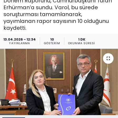
Dönem Raporunu, Cumhurbaşkanı Tufan
Erhürman’a sundu. Varol, bu sürede
Gündem
soruşturması tamamlanarak,
yayımlanan rapor sayısının 10 olduğunu
KKTC
kaydetti.
KKTC YEREL SEÇİM 2018
13.04.2026 - 12:34
10
1 DK
YAYINLANMA
GÖSTERIM
OKUNMA SÜRESI
Kültür Sanat
Magazin
Moda
Nöbetçi Eczaneler
Otomobil Dünyası
Politika