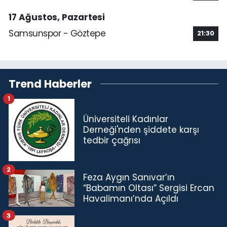
17 Ağustos, Pazartesi
Samsunspor - Göztepe
21:30
Trend Haberler
1
Üniversiteli Kadınlar
Derneği'nden şiddete karşı
tedbir çağrısı
2
Feza Aygın Sanıvar’ın
“Babamın Oltası” Sergisi Ercan
Havalimanı’nda Açıldı
3