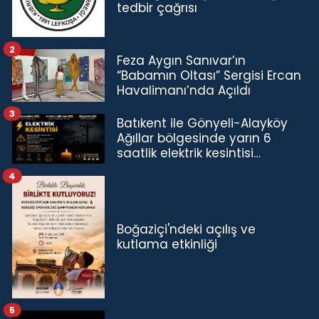
tedbir çağrısı
2
Feza Aygın Sanıvar’ın
“Babamın Oltası” Sergisi Ercan
Havalimanı’nda Açıldı
3
Batıkent ile Gönyeli-Alayköy
Ağıllar bölgesinde yarın 6
saatlik elektrik kesintisi…
4
Boğaziçi'ndeki açılış ve
kutlama etkinliği
5