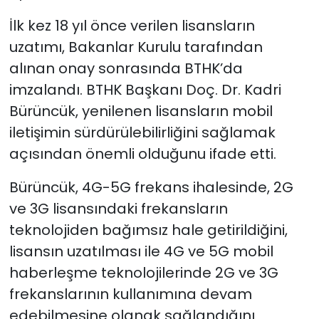
İlk kez 18 yıl önce verilen lisansların
SAĞLIK
uzatımı, Bakanlar Kurulu tarafından
alınan onay sonrasında BTHK’da
Spor
imzalandı. BTHK Başkanı Doç. Dr. Kadri
Teknoloji
Bürüncük, yenilenen lisansların mobil
iletişimin sürdürülebilirliğini sağlamak
TÜRKiYE
açısından önemli olduğunu ifade etti.
Video Galeri
Bürüncük, 4G-5G frekans ihalesinde, 2G
ve 3G lisansındaki frekansların
YAŞAM
teknolojiden bağımsız hale getirildiğini,
lisansın uzatılması ile 4G ve 5G mobil
Yazarlar
haberleşme teknolojilerinde 2G ve 3G
frekanslarının kullanımına devam
edebilmesine olanak sağlandığını