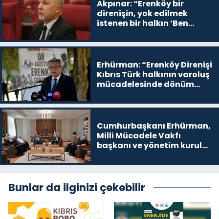
Akpınar: “Erenköy bir
direnişin, yok edilmek
istenen bir halkın ‘Ben
buradayım ve var olmaya
devam edeceğim’ dediği
yer
Erhürman: “Erenköy Direnişi
Kıbrıs Türk halkının varoluş
mücadelesinde dönüm
noktalarından biri”
Cumhurbaşkanı Erhürman,
Milli Mücadele Vakfı
başkanı ve yönetim kurulu
üyelerini kabul etti
Bunlar da ilginizi çekebilir