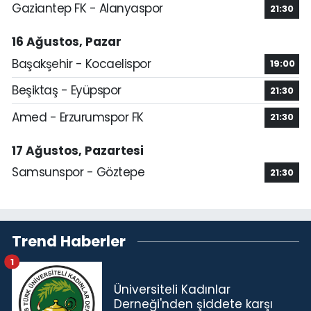
Gaziantep FK - Alanyaspor
21:30
16 Ağustos, Pazar
Başakşehir - Kocaelispor
19:00
Beşiktaş - Eyüpspor
21:30
Amed - Erzurumspor FK
21:30
17 Ağustos, Pazartesi
Samsunspor - Göztepe
21:30
Trend Haberler
1
Üniversiteli Kadınlar
Derneği'nden şiddete karşı