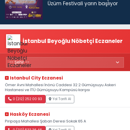
Üzüm Festivali yarın başlıyor
İstanbul Beyoğlu Nöbetçi Eczaneler
Istanbul City Eczanesi
Ömer Avni Mahallesi İnönü Caddesi 32 2 Gümüşsuyu Askeri
Hastanesi ve İTÜ Gümüşsuyu Kampüsü karşısı
0 (212) 252 00 93
Yol Tarifi Al
Hasköy Eczanesi
Piripaşa Mahallesi Şaban Deresi Sokak 65 A