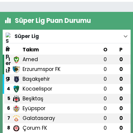
Süper Lig Puan Durumu
Süper Lig
#
Takım
O
P
Amed
0
0
1
Erzurumspor FK
0
0
2
Başakşehir
0
0
3
Kocaelispor
0
0
4
Beşiktaş
0
0
5
Eyüpspor
0
0
6
Galatasaray
0
0
7
Çorum FK
0
0
8