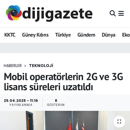
ADVERTORIAL
Hava Durumu
KKTC
Güney Kıbrıs
Türkiye
Gündem
Dünya
Ek
Dijigazete
Trafik Durumu
Dünya
Süper Lig Puan Durumu ve Fikstür
HABERLER
TEKNOLOJI
Eğitim
Tüm Manşetler
Mobil operatörlerin 2G ve 3G
Ekonomi
Son Dakika Haberleri
lisans süreleri uzatıldı
Foto Galeri
Haber Arşivi
25.04.2025 - 11:16
8
YAYINLANMA
GÖSTERIM
GEZİ
Güncel