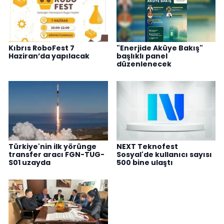
Kıbrıs RoboFest 7
"Enerjide Aküye Bakış"
Haziran’da yapılacak
başlıklı panel
düzenlenecek
Türkiye'nin ilk yörünge
NEXT Teknofest
transfer aracı FGN-TUG-
Sosyal'de kullanıcı sayısı
S01 uzayda
500 bine ulaştı