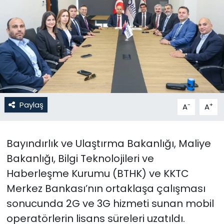
Gündem
KKTC
KKTC YEREL SEÇİM 2018
Kültür Sanat
Paylaş
-
+
A
A
Magazin
Bayındırlık ve Ulaştırma Bakanlığı, Maliye
Moda
Bakanlığı, Bilgi Teknolojileri ve
Nöbetçi Eczaneler
Haberleşme Kurumu (BTHK) ve KKTC
Merkez Bankası’nın ortaklaşa çalışması
Otomobil Dünyası
sonucunda 2G ve 3G hizmeti sunan mobil
operatörlerin lisans süreleri uzatıldı.
Politika