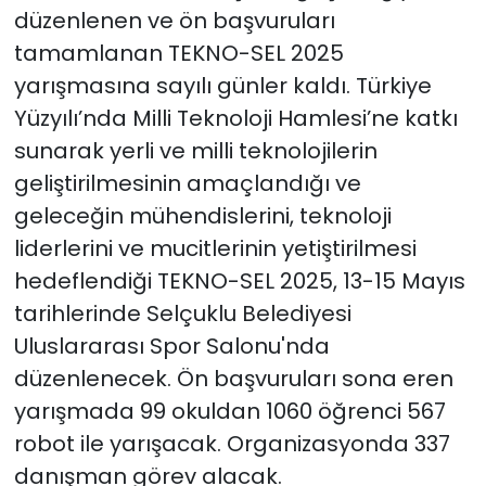
düzenlenen ve ön başvuruları
tamamlanan TEKNO-SEL 2025
SAĞLIK
yarışmasına sayılı günler kaldı. Türkiye
Spor
Yüzyılı’nda Milli Teknoloji Hamlesi’ne katkı
sunarak yerli ve milli teknolojilerin
Teknoloji
geliştirilmesinin amaçlandığı ve
geleceğin mühendislerini, teknoloji
TÜRKiYE
liderlerini ve mucitlerinin yetiştirilmesi
Video Galeri
hedeflendiği TEKNO-SEL 2025, 13-15 Mayıs
tarihlerinde Selçuklu Belediyesi
YAŞAM
Uluslararası Spor Salonu'nda
düzenlenecek. Ön başvuruları sona eren
Yazarlar
yarışmada 99 okuldan 1060 öğrenci 567
robot ile yarışacak. Organizasyonda 337
danışman görev alacak.