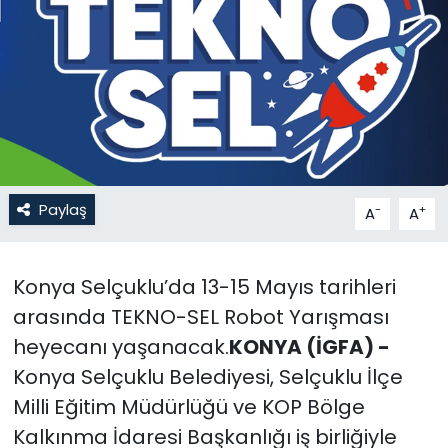
Gündem
KKTC
KKTC YEREL SEÇİM 2018
Kültür Sanat
Paylaş
-
+
A
A
Magazin
Konya Selçuklu’da 13-15 Mayıs tarihleri
Moda
arasında TEKNO-SEL Robot Yarışması
Nöbetçi Eczaneler
heyecanı yaşanacak.
KONYA (İGFA) -
Konya Selçuklu Belediyesi, Selçuklu İlçe
Otomobil Dünyası
Milli Eğitim Müdürlüğü ve KOP Bölge
Kalkınma İdaresi Başkanlığı iş birliğiyle
Politika