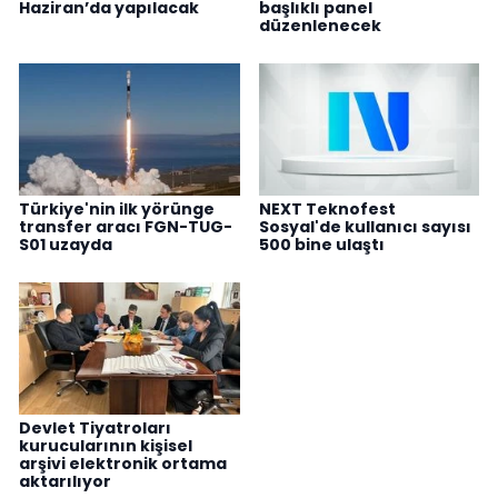
Haziran’da yapılacak
başlıklı panel
düzenlenecek
Türkiye'nin ilk yörünge
NEXT Teknofest
transfer aracı FGN-TUG-
Sosyal'de kullanıcı sayısı
S01 uzayda
500 bine ulaştı
Devlet Tiyatroları
kurucularının kişisel
arşivi elektronik ortama
aktarılıyor