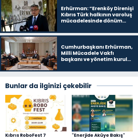
yer
Erhürman: “Erenköy Direnişi
Kıbrıs Türk halkının varoluş
mücadelesinde dönüm
noktalarından biri”
Cumhurbaşkanı Erhürman,
Milli Mücadele Vakfı
başkanı ve yönetim kurulu
üyelerini kabul etti
Bunlar da ilginizi çekebilir
Kıbrıs RoboFest 7
"Enerjide Aküye Bakış"