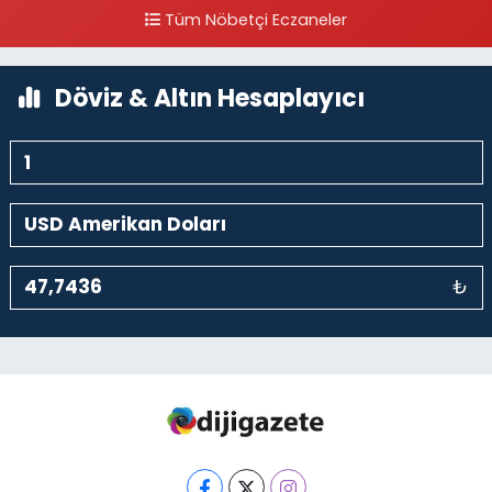
Tüm Nöbetçi Eczaneler
0 (212) 297 96 92
Yol Tarifi Al
Döviz & Altın Hesaplayıcı
₺