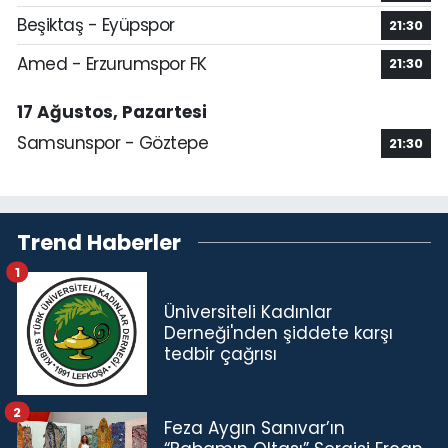
Beşiktaş - Eyüpspor
21:30
Amed - Erzurumspor FK
21:30
17 Ağustos, Pazartesi
Samsunspor - Göztepe
21:30
Trend Haberler
1
Üniversiteli Kadınlar
Derneği'nden şiddete karşı
tedbir çağrısı
2
Feza Aygın Sanıvar’ın