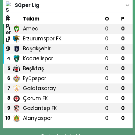
Süper Lig
#
Takım
O
P
Amed
0
0
1
Erzurumspor FK
0
0
2
Başakşehir
0
0
3
Kocaelispor
0
0
4
Beşiktaş
0
0
5
Eyüpspor
0
0
6
Galatasaray
0
0
7
Çorum FK
0
0
8
Gaziantep FK
0
0
9
Alanyaspor
0
0
10