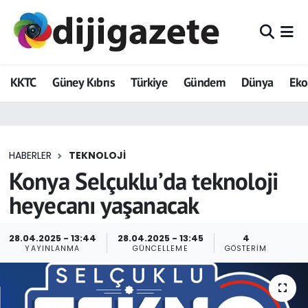
ADVERTORIAL
Hava Durumu
KKTC
Güney Kıbrıs
Türkiye
Gündem
Dünya
Ek
Dijigazete
Trafik Durumu
Dünya
Süper Lig Puan Durumu ve Fikstür
HABERLER
TEKNOLOJI
Eğitim
Tüm Manşetler
Konya Selçuklu’da teknoloji
Ekonomi
Son Dakika Haberleri
heyecanı yaşanacak
Foto Galeri
Haber Arşivi
28.04.2025 - 13:44
28.04.2025 - 13:45
4
YAYINLANMA
GÜNCELLEME
GÖSTERIM
GEZİ
Güncel