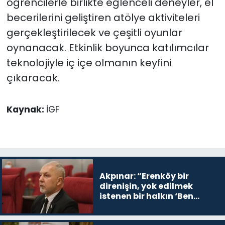
öğrencilerle birlikte eğlenceli deneyler, el
becerilerini geliştiren atölye aktiviteleri
gerçekleştirilecek ve çeşitli oyunlar
oynanacak. Etkinlik boyunca katılımcılar
teknolojiyle iç içe olmanın keyfini
çıkaracak.
Kaynak:
İGF
Akpınar: “Erenköy bir
direnişin, yok edilmek
istenen bir halkın ‘Ben
buradayım ve var olmaya
devam edeceğim’ dediği