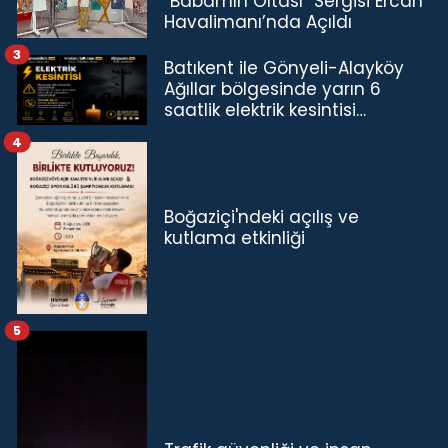
“Babamın Oltası” Sergisi Ercan
Havalimanı’nda Açıldı
3
Batıkent ile Gönyeli-Alayköy
Ağıllar bölgesinde yarın 6
saatlik elektrik kesintisi…
4
Boğaziçi'ndeki açılış ve
kutlama etkinliği
5