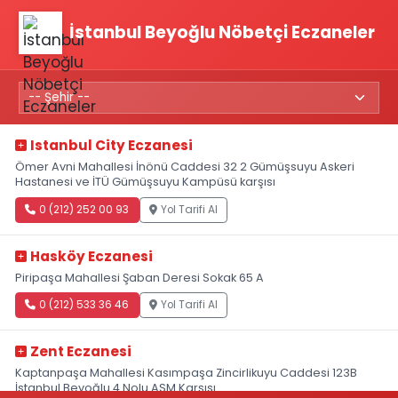
İstanbul Beyoğlu Nöbetçi Eczaneler
Istanbul City Eczanesi
Ömer Avni Mahallesi İnönü Caddesi 32 2 Gümüşsuyu Askeri
Hastanesi ve İTÜ Gümüşsuyu Kampüsü karşısı
0 (212) 252 00 93
Yol Tarifi Al
Hasköy Eczanesi
Piripaşa Mahallesi Şaban Deresi Sokak 65 A
0 (212) 533 36 46
Yol Tarifi Al
Zent Eczanesi
Kaptanpaşa Mahallesi Kasımpaşa Zincirlikuyu Caddesi 123B
İstanbul Beyoğlu 4 Nolu ASM Karşısı