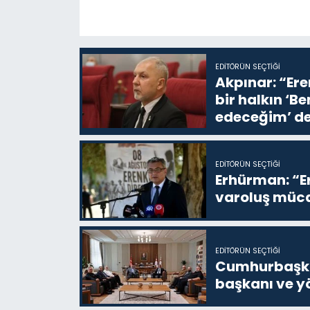
EDITÖRÜN SEÇTIĞI
Akpınar: “Ere
bir halkın ‘
edeceğim’ de
EDITÖRÜN SEÇTIĞI
Erhürman: “Er
varoluş müca
EDITÖRÜN SEÇTIĞI
Cumhurbaşkan
başkanı ve yö