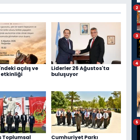
2
3
4
ndeki açılış ve
Liderler 26 Ağustos'ta
etkinliği
buluşuyor
5
s Toplumsal
Cumhuriyet Parkı