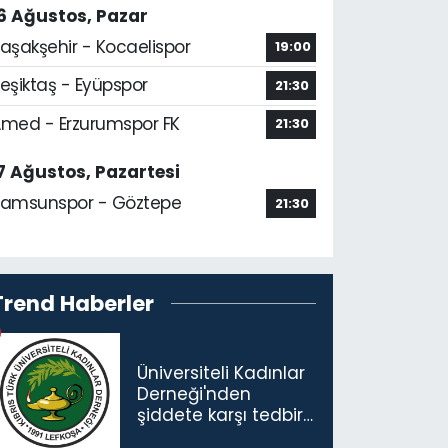
6 Ağustos, Pazar
aşakşehir - Kocaelispor
19:00
eşiktaş - Eyüpspor
21:30
med - Erzurumspor FK
21:30
7 Ağustos, Pazartesi
amsunspor - Göztepe
21:30
Trend Haberler
Üniversiteli Kadınlar
Derneği'nden
şiddete karşı tedbir
çağrısı