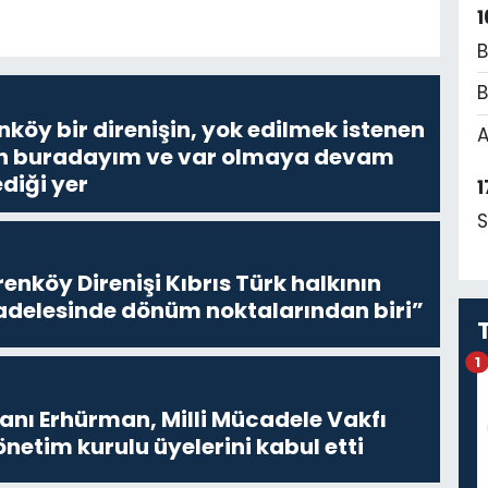
1
B
B
nköy bir direnişin, yok edilmek istenen
A
Ben buradayım ve var olmaya devam
diği yer
1
S
enköy Direnişi Kıbrıs Türk halkının
delesinde dönüm noktalarından biri”
1
ı Erhürman, Milli Mücadele Vakfı
netim kurulu üyelerini kabul etti