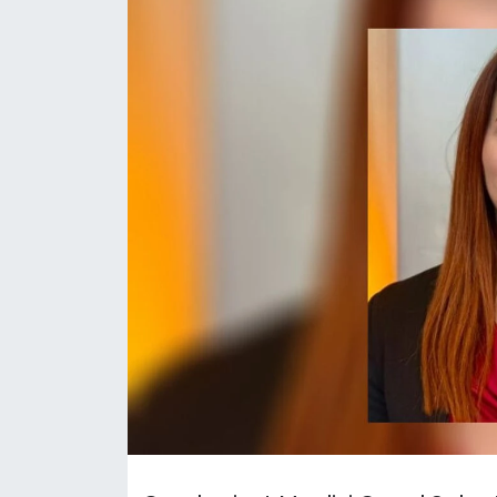
Gündem
KKTC
KKTC YEREL SEÇİM 2018
Kültür Sanat
Magazin
Moda
Nöbetçi Eczaneler
Otomobil Dünyası
Politika