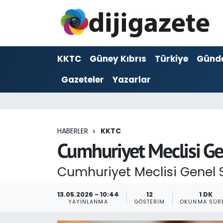
ADVERTORIAL
Hava Durumu
KKTC
Güney Kıbrıs
Türkiye
Günd
Dijigazete
Trafik Durumu
Gazeteler
Yazarlar
Dünya
Süper Lig Puan Durumu ve Fikstür
Eğitim
Tüm Manşetler
HABERLER
KKTC
Ekonomi
Son Dakika Haberleri
Cumhuriyet Meclisi Ge
Foto Galeri
Haber Arşivi
Cumhuriyet Meclisi Genel S
GEZİ
13.05.2026 - 10:44
12
1 DK
YAYINLANMA
GÖSTERIM
OKUNMA SÜR
Güncel