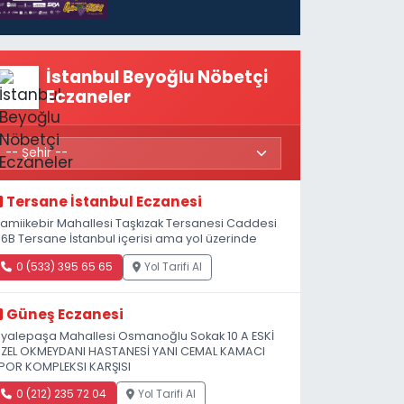
İstanbul Beyoğlu Nöbetçi
Eczaneler
Tersane İstanbul Eczanesi
amiikebir Mahallesi Taşkızak Tersanesi Caddesi
 6B Tersane İstanbul içerisi ama yol üzerinde
0 (533) 395 65 65
Yol Tarifi Al
Güneş Eczanesi
iyalepaşa Mahallesi Osmanoğlu Sokak 10 A ESKİ
ZEL OKMEYDANI HASTANESİ YANI CEMAL KAMACI
POR KOMPLEKSI KARŞISI
0 (212) 235 72 04
Yol Tarifi Al