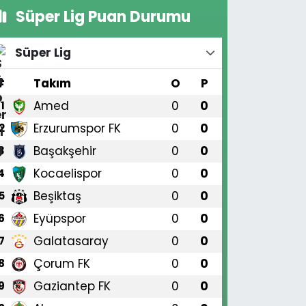
Süper Lig Puan Durumu
Süper Lig
#
Takım
O
P
Amed
0
0
1
Erzurumspor FK
0
0
2
Başakşehir
0
0
3
Kocaelispor
0
0
4
Beşiktaş
0
0
5
Eyüpspor
0
0
6
Galatasaray
0
0
7
Çorum FK
0
0
8
Gaziantep FK
0
0
9