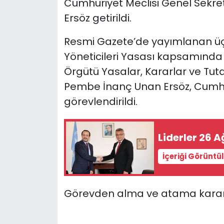
Cumhuriyet Meclisi Genel Sekre
Ersöz getirildi.
SAĞLIK
Resmi Gazete’de yayımlanan ü
Spor
Yöneticileri Yasası kapsamında 
Örgütü Yasalar, Kararlar ve Tu
Teknoloji
Pembe İnanç Unan Ersöz, Cumhur
TÜRKiYE
görevlendirildi.
Video Galeri
Liderler 26 
YAŞAM
İçeriği Görüntü
Yazarlar
Görevden alma ve atama kararla