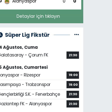
Alanyaspor
0
0
0
Detaylar için tıklayın
Süper Lig Fikstür
14 Ağustos, Cuma
alatasaray - Çorum FK
21:30
5 Ağustos, Cumartesi
onyaspor - Rizespor
19:00
asımpaşa - Trabzonspor
19:00
ençlerbirliği S.K. - Fenerbahçe
21:30
aziantep FK - Alanyaspor
21:30