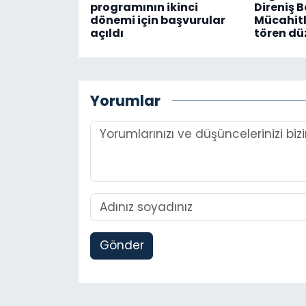
programının ikinci
Direniş 
dönemi için başvurular
Mücahitl
açıldı
tören dü
Yorumlar
Gönder