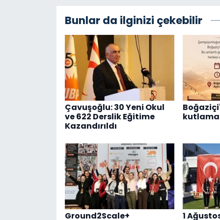
Bunlar da ilginizi çekebilir
Çavuşoğlu: 30 Yeni Okul
Boğaziçi'
ve 622 Derslik Eğitime
kutlama 
Kazandırıldı
Ground2Scale+
1 Ağusto