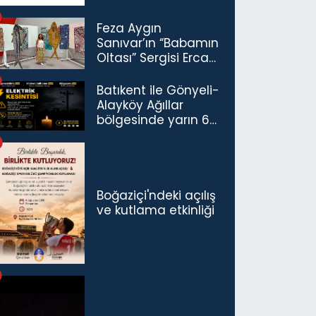
Feza Aygın
Sanıvar’ın “Babamın
Oltası” Sergisi Ercan
Havalimanı’nda
Açıldı
Batıkent ile Gönyeli-
Alayköy Ağıllar
bölgesinde yarın 6
saatlik elektrik
kesintisi…
Boğaziçi'ndeki açılış
ve kutlama etkinliği