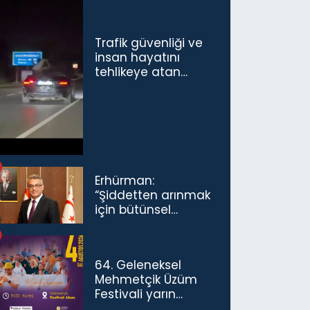
Trafik güvenliği ve
insan hayatını
tehlikeye atan
sürücü ve yolcuya
ceza...
Erhürman:
“Şiddetten arınmak
için bütünsel
politikaları
konuşmamız
gerekiyor”
64. Geleneksel
Mehmetçik Üzüm
Festivali yarın
başlıyor