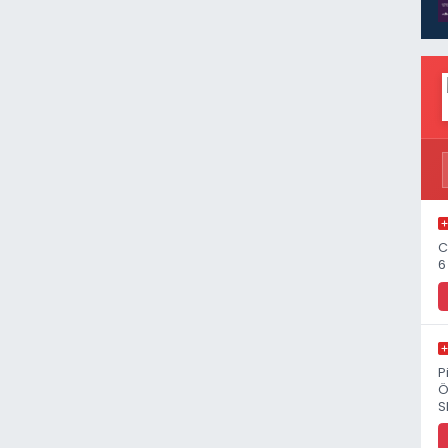
C
6
P
Ö
S