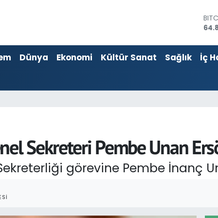
BIT
64.
DOL
47,
EU
55,
em
Dünya
Ekonomi
Kültür Sanat
Sağlık
İç H
STE
64,4
GRA
666
BİS
13.
nel Sekreteri Pembe Unan Ers
ekreterliği görevine Pembe İnanç Una
ESI