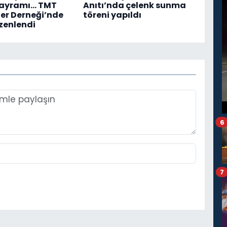
Bayramı... TMT
Anıtı’nda çelenk sunma
er Derneği’nde
töreni yapıldı
zenlendi
6
7