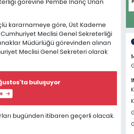
terliği görevine Pembe İnanç Unan
1
çlü kararnameye göre, Üst Kademe
Cumhuriyet Meclisi Genel Sekreterliği
tanaklar Müdürlüğü görevinden alınan
iyet Meclisi Genel Sekreteri olarak
G
1
Ağustos'ta buluşuyor
K
le
K
G
rı bugünden itibaren geçerli olacak.
G