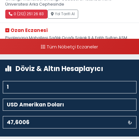
Üniversitesi Arka Cephesinde
0 (212) 251 26 83
Yol Tarifi Al
Ozan Eczanesi
Piyalepaşa Mahallesi Sağlık Ocağı Sokak 9 A Fatih Sultan ASM
Yanı
Tüm Nöbetçi Eczaneler
0 (212) 297 30 13
Yol Tarifi Al
Döviz & Altın Hesaplayıcı
₺