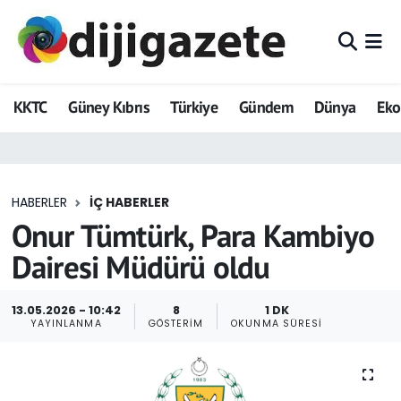
ADVERTORIAL
Hava Durumu
KKTC
Güney Kıbrıs
Türkiye
Gündem
Dünya
Ek
Dijigazete
Trafik Durumu
Dünya
Süper Lig Puan Durumu ve Fikstür
HABERLER
İÇ HABERLER
Eğitim
Tüm Manşetler
Onur Tümtürk, Para Kambiyo
Ekonomi
Son Dakika Haberleri
Dairesi Müdürü oldu
Foto Galeri
Haber Arşivi
13.05.2026 - 10:42
8
1 DK
YAYINLANMA
GÖSTERIM
OKUNMA SÜRESI
GEZİ
Güncel