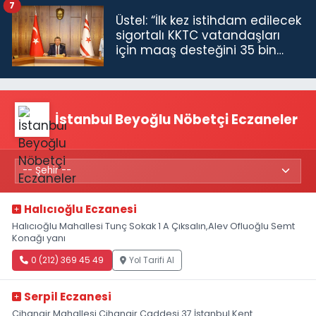
7
Üstel: “İlk kez istihdam edilecek
sigortalı KKTC vatandaşları
için maaş desteğini 35 bin
TL'ye çıkardık”
İstanbul Beyoğlu Nöbetçi Eczaneler
Halıcıoğlu Eczanesi
Halıcıoğlu Mahallesi Tunç Sokak 1 A Çıksalın,Alev Ofluoğlu Semt
Konağı yanı
0 (212) 369 45 49
Yol Tarifi Al
Serpil Eczanesi
Cihangir Mahallesi Cihangir Caddesi 37 İstanbul Kent