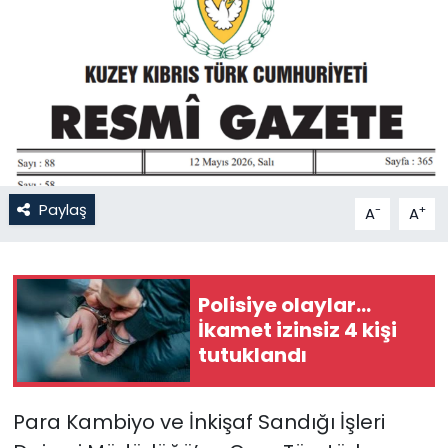
Gündem
KKTC
KKTC YEREL SEÇİM 2018
Kültür Sanat
Paylaş
-
+
A
A
Magazin
Moda
Polisiye olaylar…
İkamet izinsiz 4 kişi
Nöbetçi Eczaneler
tutuklandı
Otomobil Dünyası
Para Kambiyo ve İnkişaf Sandığı İşleri
Politika