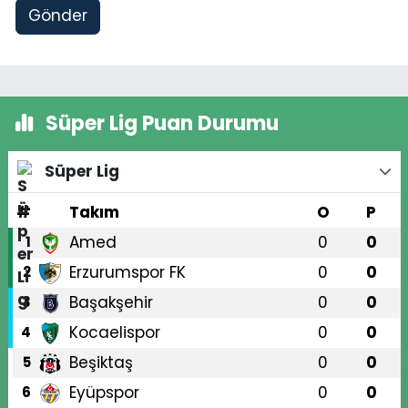
Gönder
Süper Lig Puan Durumu
Süper Lig
#
Takım
O
P
Amed
0
0
1
Erzurumspor FK
0
0
2
Başakşehir
0
0
3
Kocaelispor
0
0
4
Beşiktaş
0
0
5
Eyüpspor
0
0
6