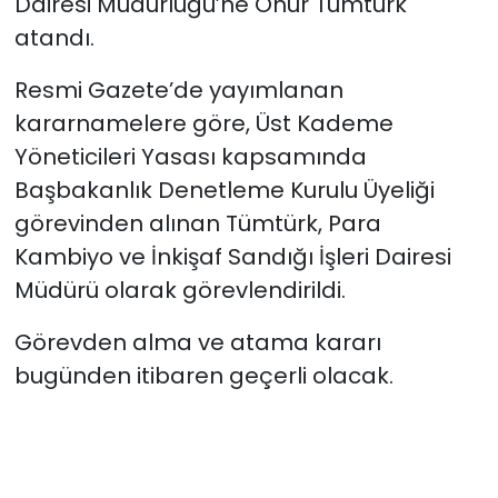
Dairesi Müdürlüğü’ne Onur Tümtürk
atandı.
SAĞLIK
Resmi Gazete’de yayımlanan
Spor
kararnamelere göre,
Üst Kademe
Yöneticileri Yasası kapsamında
Teknoloji
Başbakanlık Denetleme Kurulu Üyeliği
görevinden alınan Tümtürk, Para
TÜRKiYE
Kambiyo ve İnkişaf Sandığı İşleri Dairesi
Video Galeri
Müdürü olarak görevlendirildi.
YAŞAM
Görevden alma ve atama kararı
bugünden itibaren geçerli olacak.
Yazarlar