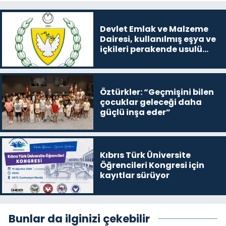
Devlet Emlak ve Malzeme
Dairesi, kullanılmış eşya ve
içkileri perakende usulü
satışa çıkaracak
Öztürkler: “Geçmişini bilen
çocuklar geleceği daha
güçlü inşa eder”
Kıbrıs Türk Üniversite
Öğrencileri Kongresi için
kayıtlar sürüyor
Bunlar da ilginizi çekebilir