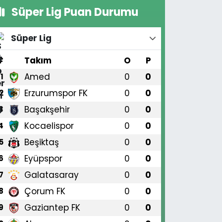
Süper Lig Puan Durumu
Süper Lig
#
Takım
O
P
Amed
0
0
1
Erzurumspor FK
0
0
2
Başakşehir
0
0
3
Kocaelispor
0
0
4
Beşiktaş
0
0
5
Eyüpspor
0
0
6
Galatasaray
0
0
7
Çorum FK
0
0
8
Gaziantep FK
0
0
9