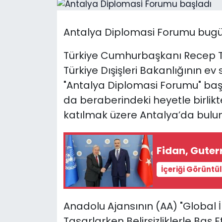
Gündem
Antalya Diplomasi Forumu bugü
KKTC
Türkiye Cumhurbaşkanı Recep T
KKTC YEREL SEÇİM 2018
Türkiye Dışişleri Bakanlığının ev
"Antalya Diplomasi Forumu" baş
Kültür Sanat
da beraberindeki heyetle birlik
katılmak üzere Antalya’da bulu
Magazin
Moda
Fidan, Guter
Nöbetçi Eczaneler
İçeriği Görüntü
Otomobil Dünyası
Anadolu Ajansının (AA) "Global İ
Politika
Tasarlarken Belirsizliklerle Baş