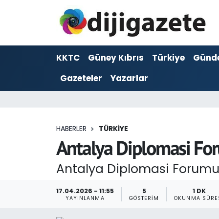
ADVERTORIAL
Hava Durumu
KKTC
Güney Kıbrıs
Türkiye
Günd
Dijigazete
Trafik Durumu
Gazeteler
Yazarlar
Dünya
Süper Lig Puan Durumu ve Fikstür
Eğitim
Tüm Manşetler
HABERLER
TÜRKIYE
Ekonomi
Son Dakika Haberleri
Antalya Diplomasi Fo
Foto Galeri
Haber Arşivi
Antalya Diplomasi Forumu
GEZİ
17.04.2026 - 11:55
5
1 DK
YAYINLANMA
GÖSTERIM
OKUNMA SÜRE
Güncel