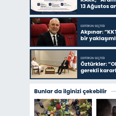
13 Ağustos a
EDITÖRÜN SEÇTIĞI
Akpınar: “KKT
bir yaklaşım
EDITÖRÜN SEÇTIĞI
Öztürkler: “O
gerekli karar
Bunlar da ilginizi çekebilir