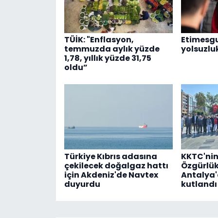
TÜİK: "Enflasyon,
Etimesgu
temmuzda aylık yüzde
yolsuzlu
1,78, yıllık yüzde 31,75
oldu”
Türkiye Kıbrıs adasına
KKTC'nin
çekilecek doğalgaz hattı
Özgürlü
için Akdeniz'de Navtex
Antalya'
duyurdu
kutlandı