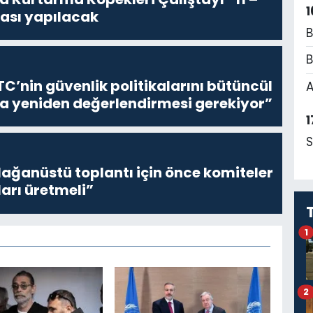
1
rası yapılacak
B
B
C’nin güvenlik politikalarını bütüncül
A
la yeniden değerlendirmesi gerekiyor”
1
S
lağanüstü toplantı için önce komiteler
ları üretmeli”
1
2