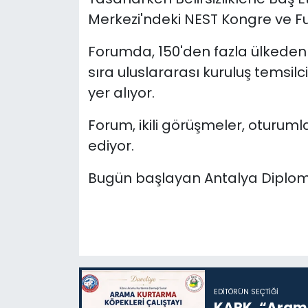
Merkezi'ndeki NEST Kongre ve Fu
SAĞLIK
Forumda, 150'den fazla ülkeden 
Spor
sıra uluslararası kuruluş temsilc
yer alıyor.
Teknoloji
Forum, ikili görüşmeler, oturuml
TÜRKiYE
ediyor.
Video Galeri
Bugün başlayan Antalya Diplom
YAŞAM
Yazarlar
EDITÖRÜN SEÇTIĞI
KARK, “Arama