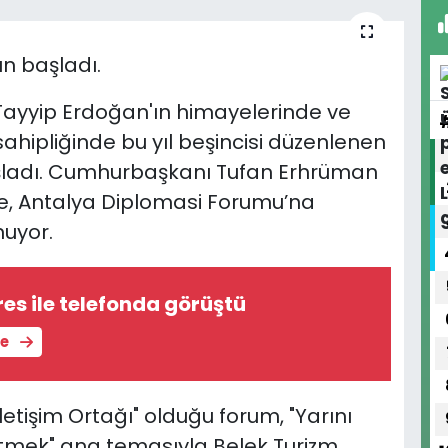
n başladı.
ayyip Erdoğan'ın himayelerinde ve
 sahipliğinde bu yıl beşincisi düzenlenen
ladı.
Cumhurbaşkanı Tufan Erhrüman
te, Antalya Diplomasi Forumu’na
nuyor.
res ile telefonda görüştü
le
letişim Ortağı" olduğu forum, "Yarını
 Etmek" ana temasıyla Belek Turizm