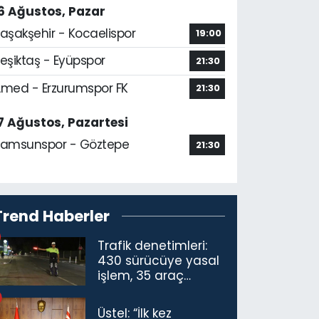
6 Ağustos, Pazar
aşakşehir - Kocaelispor
19:00
eşiktaş - Eyüpspor
21:30
med - Erzurumspor FK
21:30
7 Ağustos, Pazartesi
amsunspor - Göztepe
21:30
Trend Haberler
Trafik denetimleri:
430 sürücüye yasal
işlem, 35 araç
trafikten men
Üstel: “İlk kez