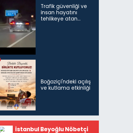
Trafik güvenliği ve
insan hayatını
tehlikeye atan
sürücü ve yolcuya
ceza...
Boğaziçi'ndeki açılış
ve kutlama etkinliği
İstanbul Beyoğlu Nöbetçi