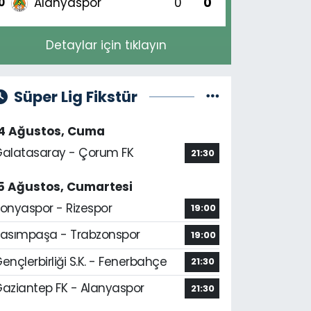
Alanyaspor
0
0
0
Detaylar için tıklayın
Süper Lig Fikstür
14 Ağustos, Cuma
alatasaray - Çorum FK
21:30
5 Ağustos, Cumartesi
onyaspor - Rizespor
19:00
asımpaşa - Trabzonspor
19:00
ençlerbirliği S.K. - Fenerbahçe
21:30
aziantep FK - Alanyaspor
21:30