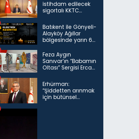
istihdam edilecek
sigortalı KKTC
vatandaşları için
maaş desteğini 35
Batıkent ile Gönyeli-
bin TL'ye çıkardık”
Alayköy Ağıllar
bölgesinde yarın 6
saatlik elektrik
kesintisi…
Feza Aygın
Sanıvar’ın “Babamın
Oltası” Sergisi Ercan
Havalimanı’nda
Açıldı
Erhürman:
“Şiddetten arınmak
için bütünsel
politikaları
konuşmamız
gerekiyor”