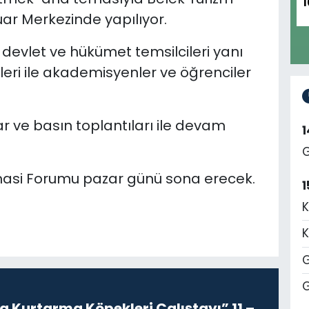
1
ar Merkezinde yapılıyor.
devlet ve hükümet temsilcileri yanı
ileri ile akademisyenler ve öğrenciler
ar ve basın toplantıları ile devam
G
asi Forumu pazar günü sona erecek.
1
K
K
G
G
 Kurtarma Köpekleri Çalıştayı” 11 –