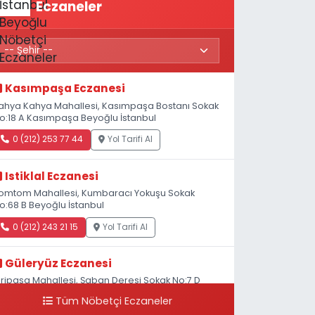
Eczaneler
Kasımpaşa Eczanesi
ahya Kahya Mahallesi, Kasımpaşa Bostanı Sokak
o:18 A Kasımpaşa Beyoğlu İstanbul
0 (212) 253 77 44
Yol Tarifi Al
Istiklal Eczanesi
omtom Mahallesi, Kumbaracı Yokuşu Sokak
o:68 B Beyoğlu İstanbul
0 (212) 243 21 15
Yol Tarifi Al
Güleryüz Eczanesi
iripaşa Mahallesi, Şaban Deresi Sokak No:7 D
asköy Beyoğlu İstanbul
Tüm Nöbetçi Eczaneler
0 (212) 369 95 85
Yol Tarifi Al