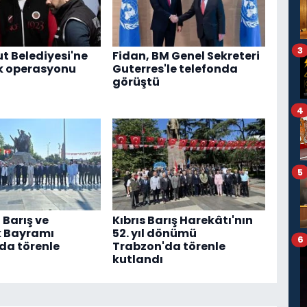
3
t Belediyesi'ne
Fidan, BM Genel Sekreteri
k operasyonu
Guterres'le telefonda
görüştü
4
5
 Barış ve
Kıbrıs Barış Harekâtı'nın
k Bayramı
52. yıl dönümü
6
da törenle
Trabzon'da törenle
kutlandı