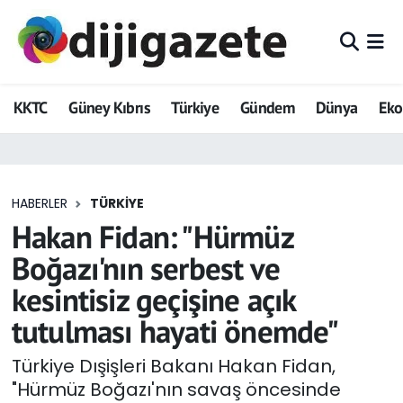
ADVERTORIAL
Hava Durumu
KKTC
Güney Kıbrıs
Türkiye
Gündem
Dünya
Ek
Dijigazete
Trafik Durumu
Dünya
Süper Lig Puan Durumu ve Fikstür
HABERLER
TÜRKIYE
Eğitim
Tüm Manşetler
Hakan Fidan: "Hürmüz
Ekonomi
Son Dakika Haberleri
Boğazı'nın serbest ve
kesintisiz geçişine açık
Foto Galeri
Haber Arşivi
tutulması hayati önemde"
GEZİ
Türkiye Dışişleri Bakanı Hakan Fidan,
"Hürmüz Boğazı'nın savaş öncesinde
Güncel