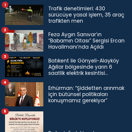
1
Trafik denetimleri: 430
sürücüye yasal işlem, 35 araç
trafikten men
2
Feza Aygın Sanıvar’ın
“Babamın Oltası” Sergisi Ercan
Havalimanı’nda Açıldı
3
Batıkent ile Gönyeli-Alayköy
Ağıllar bölgesinde yarın 6
saatlik elektrik kesintisi…
4
Erhürman: “Şiddetten arınmak
için bütünsel politikaları
konuşmamız gerekiyor”
5