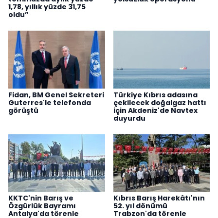
1,78, yıllık yüzde 31,75
oldu”
Fidan, BM Genel Sekreteri
Türkiye Kıbrıs adasına
Guterres'le telefonda
çekilecek doğalgaz hattı
görüştü
için Akdeniz'de Navtex
duyurdu
KKTC'nin Barış ve
Kıbrıs Barış Harekâtı'nın
Özgürlük Bayramı
52. yıl dönümü
Antalya'da törenle
Trabzon'da törenle