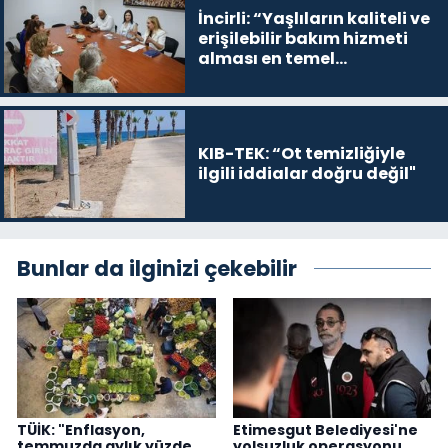
İncirli: “Yaşlıların kaliteli ve
erişilebilir bakım hizmeti
alması en temel
önceliğimiz”
KIB-TEK: “Ot temizliğiyle
ilgili iddialar doğru değil"
Bunlar da ilginizi çekebilir
TÜİK: "Enflasyon,
Etimesgut Belediyesi'ne
temmuzda aylık yüzde
yolsuzluk operasyonu