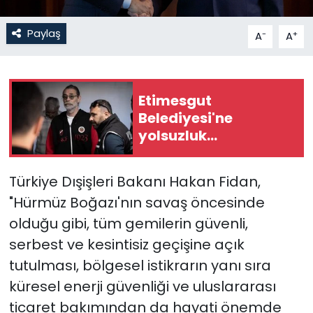
SAĞLIK
Paylaş
-
+
A
A
Spor
Etimesgut
Teknoloji
Belediyesi'ne
yolsuzluk
TÜRKiYE
operasyonu
Video Galeri
Türkiye Dışişleri Bakanı Hakan Fidan,
"Hürmüz Boğazı'nın savaş öncesinde
YAŞAM
olduğu gibi, tüm gemilerin güvenli,
serbest ve kesintisiz geçişine açık
Yazarlar
tutulması, bölgesel istikrarın yanı sıra
küresel enerji güvenliği ve uluslararası
ticaret bakımından da hayati önemde