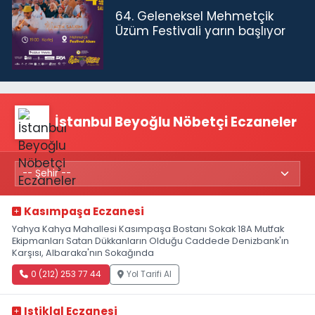
64. Geleneksel Mehmetçik
Üzüm Festivali yarın başlıyor
İstanbul Beyoğlu Nöbetçi Eczaneler
Kasımpaşa Eczanesi
Yahya Kahya Mahallesi Kasımpaşa Bostanı Sokak 18A Mutfak
Ekipmanları Satan Dükkanların Olduğu Caddede Denizbank'ın
Karşısı, Albaraka'nın Sokağında
0 (212) 253 77 44
Yol Tarifi Al
Istiklal Eczanesi