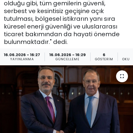
olduğu gibi, tüm gemilerin güvenli,
serbest ve kesintisiz geçişine açık
Gündem
tutulması, bölgesel istikrarın yanı sıra
KKTC
küresel enerji güvenliği ve uluslararası
ticaret bakımından da hayati önemde
KKTC YEREL SEÇİM 2018
bulunmaktadır." dedi.
16.06.2026 - 16:27
16.06.2026 - 16:29
6
Kültür Sanat
YAYINLANMA
GÜNCELLEME
GÖSTERIM
OKUN
Magazin
Moda
Nöbetçi Eczaneler
Otomobil Dünyası
Politika