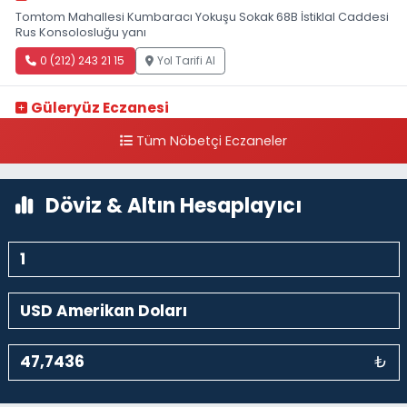
Tomtom Mahallesi Kumbaracı Yokuşu Sokak 68B İstiklal Caddesi
Rus Konsolosluğu yanı
0 (212) 243 21 15
Yol Tarifi Al
Güleryüz Eczanesi
Piripaşa Mahallesi Şaban Deresi Sokak 7 D Koç Müzesi Arkası-
Tüm Nöbetçi Eczaneler
kalaycıbahçe Meydana Doğru
0 (212) 369 95 85
Yol Tarifi Al
Döviz & Altın Hesaplayıcı
₺