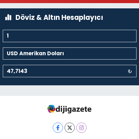
0 (212) 297 30 13
Yol Tarifi Al
Döviz & Altın Hesaplayıcı
₺