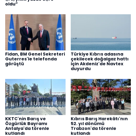
oldu”
Fidan, BM Genel Sekreteri
Türkiye Kıbrıs adasına
Guterres'le telefonda
çekilecek doğalgaz hattı
görüştü
için Akdeniz'de Navtex
duyurdu
KKTC'nin Barış ve
Kıbrıs Barış Harekâtı'nın
Özgürlük Bayramı
52. yıl dönümü
Antalya'da törenle
Trabzon'da törenle
kutlandı
kutlandı