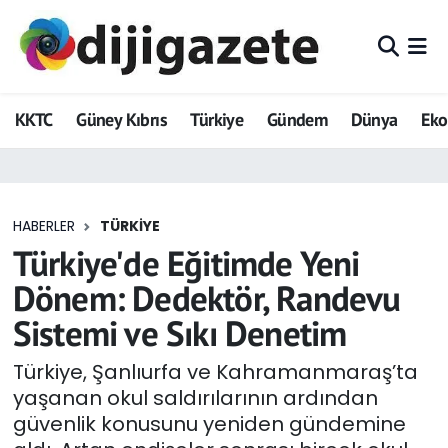
ADVERTORIAL
Hava Durumu
KKTC
Güney Kıbrıs
Türkiye
Gündem
Dünya
Ek
Dijigazete
Trafik Durumu
Dünya
Süper Lig Puan Durumu ve Fikstür
HABERLER
TÜRKIYE
Eğitim
Tüm Manşetler
Türkiye'de Eğitimde Yeni
Ekonomi
Son Dakika Haberleri
Dönem: Dedektör, Randevu
Sistemi ve Sıkı Denetim
Foto Galeri
Haber Arşivi
Türkiye, Şanlıurfa ve Kahramanmaraş’ta
GEZİ
yaşanan okul saldırılarının ardından
güvenlik konusunu yeniden gündemine
Güncel