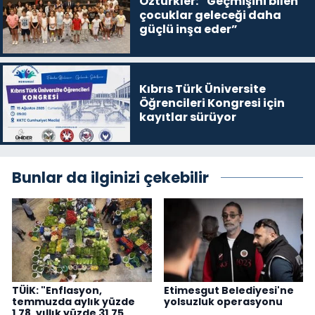
Öztürkler: “Geçmişini bilen
çocuklar geleceği daha
güçlü inşa eder”
Kıbrıs Türk Üniversite
Öğrencileri Kongresi için
kayıtlar sürüyor
Bunlar da ilginizi çekebilir
TÜİK: "Enflasyon,
Etimesgut Belediyesi'ne
temmuzda aylık yüzde
yolsuzluk operasyonu
1,78, yıllık yüzde 31,75