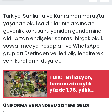
SAĞLIK
Türkiye, Şanlıurfa ve Kahramanmaraş’ta
yaşanan okul saldırılarının ardından
Spor
güvenlik konusunu yeniden gündemine
Teknoloji
aldı. Artan endişeler sonrası birçok okul,
sosyal medya hesapları ve WhatsApp
TÜRKiYE
grupları üzerinden velileri bilgilendirerek
yeni kurallarını duyurdu.
Video Galeri
YAŞAM
TÜİK: "Enflasyon,
temmuzda aylık
Yazarlar
yüzde 1,78, yıllık
yüzde 31,75 oldu”
ÜNİFORMA VE RANDEVU SİSTEMİ GELDİ