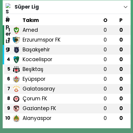
Süper Lig
#
Takım
O
P
Amed
0
0
1
Erzurumspor FK
0
0
2
Başakşehir
0
0
3
Kocaelispor
0
0
4
Beşiktaş
0
0
5
Eyüpspor
0
0
6
Galatasaray
0
0
7
Çorum FK
0
0
8
Gaziantep FK
0
0
9
Alanyaspor
0
0
10