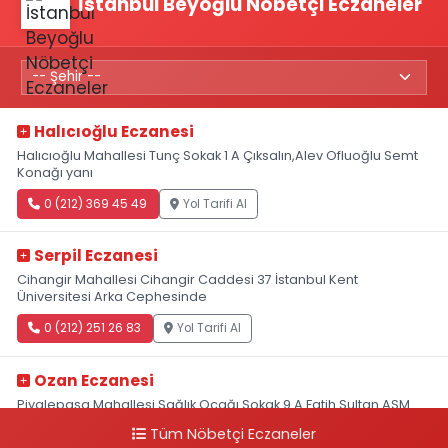
İstanbul Beyoğlu Nöbetçi Eczaneler
Halıcıoğlu Eczanesi
Halıcıoğlu Mahallesi Tunç Sokak 1 A Çıksalın,Alev Ofluoğlu Semt
Konağı yanı
0 (212) 369 45 49
Yol Tarifi Al
Serpil Eczanesi
Cihangir Mahallesi Cihangir Caddesi 37 İstanbul Kent
Üniversitesi Arka Cephesinde
0 (212) 251 26 83
Yol Tarifi Al
Ozan Eczanesi
Piyalepaşa Mahallesi Sağlık Ocağı Sokak 9 A Fatih Sultan ASM
Yanı
Tüm Nöbetçi Eczaneler