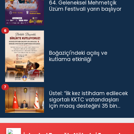
64. Geleneksel Mehmetçik
Üzüm Festivali yarın başlıyor
6
Boğaziçi'ndeki açılış ve
kutlama etkinliği
7
Üstel: “İlk kez istihdam edilecek
sigortalı KKTC vatandaşları
için maaş desteğini 35 bin
TL'ye çıkardık”