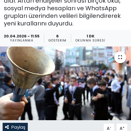
aldı. Artan endişeler sonrası birçok okul,
sosyal medya hesapları ve WhatsApp
Gündem
grupları üzerinden velileri bilgilendirerek
yeni kurallarını duyurdu.
KKTC
20.04.2026 - 11:55
6
1 DK
KKTC YEREL SEÇİM 2018
YAYINLANMA
GÖSTERIM
OKUNMA SÜRESI
Kültür Sanat
Magazin
Moda
Nöbetçi Eczaneler
Otomobil Dünyası
Paylaş
-
+
A
A
Politika