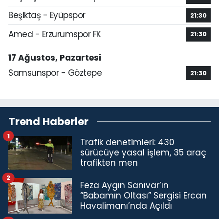
Beşiktaş - Eyüpspor
21:30
Amed - Erzurumspor FK
21:30
17 Ağustos, Pazartesi
Samsunspor - Göztepe
21:30
Trend Haberler
1
Trafik denetimleri: 430
sürücüye yasal işlem, 35 araç
trafikten men
2
Feza Aygın Sanıvar’ın
“Babamın Oltası” Sergisi Ercan
Havalimanı’nda Açıldı