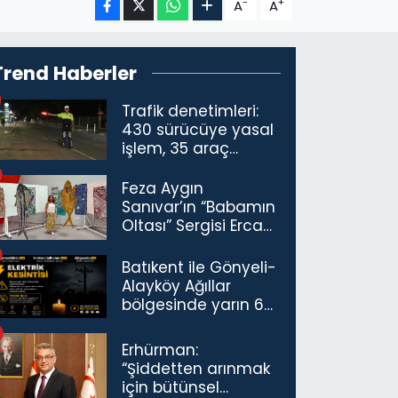
-
+
A
A
Trend Haberler
Trafik denetimleri:
430 sürücüye yasal
işlem, 35 araç
trafikten men
Feza Aygın
Sanıvar’ın “Babamın
Oltası” Sergisi Ercan
Havalimanı’nda
Açıldı
Batıkent ile Gönyeli-
Alayköy Ağıllar
bölgesinde yarın 6
saatlik elektrik
kesintisi…
Erhürman:
“Şiddetten arınmak
için bütünsel