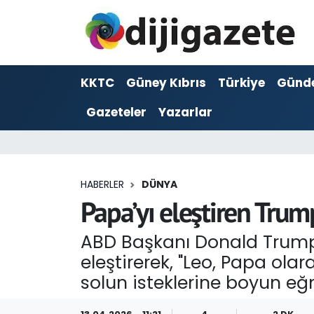
ADVERTORIAL
Hava Durumu
KKTC
Güney Kıbrıs
Türkiye
Günd
Dijigazete
Trafik Durumu
Gazeteler
Yazarlar
Dünya
Süper Lig Puan Durumu ve Fikstür
Eğitim
Tüm Manşetler
HABERLER
DÜNYA
Ekonomi
Son Dakika Haberleri
Papa’yı eleştiren Trump,
Foto Galeri
Haber Arşivi
ABD Başkanı Donald Trump, 
eleştirerek, "Leo, Papa ol
GEZİ
solun isteklerine boyun eğm
Güncel