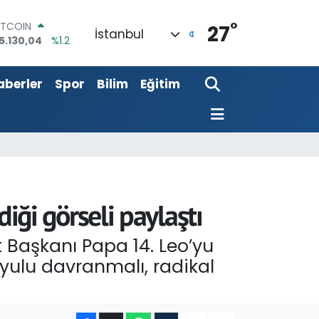
°
OLAR
27
İstanbul
7,7106
%0.17
URO
5,1652
%0.27
aberler
Spor
Bilim
Eğitim
TERLİN
4,4046
%0.35
RAM ALTIN
648.99
%2.59
İST100
3.773
%-19
ITCOIN
5.130,04
%1.2
diği görseli paylaştı
t Başkanı Papa 14. Leo’yu
uyulu davranmalı, radikal