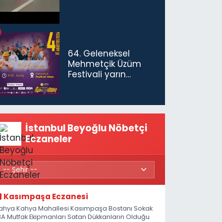
64. Geleneksel
Mehmetçik Üzüm
Festivali yarın
başlıyor
İstanbul Beyoğlu Nöbetçi
Eczaneler
Kasımpaşa Eczanesi
ahya Kahya Mahallesi Kasımpaşa Bostanı Sokak
8A Mutfak Ekipmanları Satan Dükkanların Olduğu