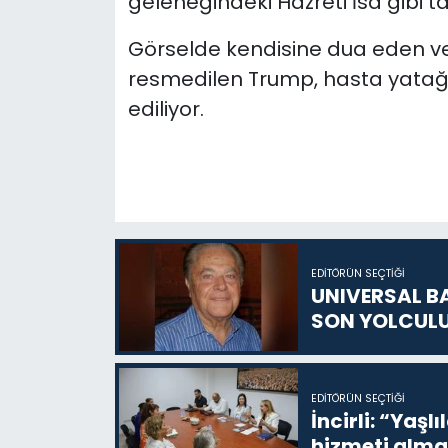
geleneğindeki Hazreti İsa gibi tas
Görselde kendisine dua eden ve 
resmedilen Trump, hasta yatağında
ediliyor.
EDITÖRÜN SEÇTIĞI
UNIVERSAL B
SON YOLCUL
EDITÖRÜN SEÇTIĞI
İncirli: “Yaşlı
hizmeti alma