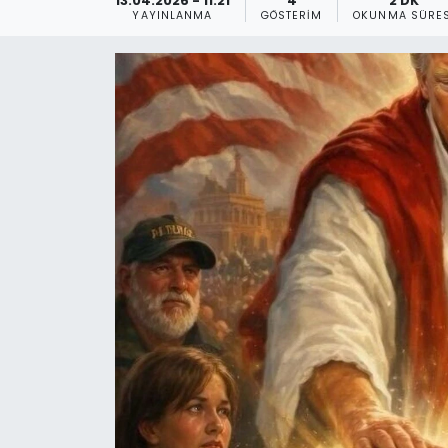
13.04.2026 - 11:21
4
2 DK
YAYINLANMA
GÖSTERIM
OKUNMA SÜRES
Gündem
KKTC
KKTC YEREL SEÇİM 2018
Kültür Sanat
Magazin
Moda
Nöbetçi Eczaneler
Otomobil Dünyası
Politika