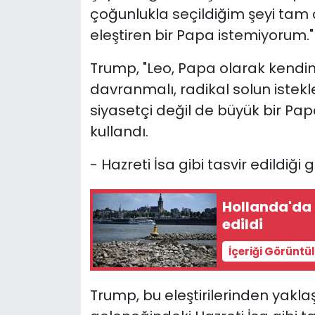
çoğunlukla seçildiğim şeyi tam 
eleştiren bir Papa istemiyorum."
Trump, "Leo, Papa olarak kendi
davranmalı, radikal solun istek
siyasetçi değil de büyük bir Pa
kullandı.
- Hazreti İsa gibi tasvir edildiği 
Hollanda'da k
edildi
İçeriği Görüntü
Trump, bu eleştirilerinden yaklaş