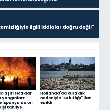
emizliğiyle ilgili iddialar doğru değil"
a aşırı sıcaklar
Hollanda'da kuraklık
 yangınları:
nedeniyle "su kıtlığı" ilan
e İspanya'da on
edildi
kişi tahliye