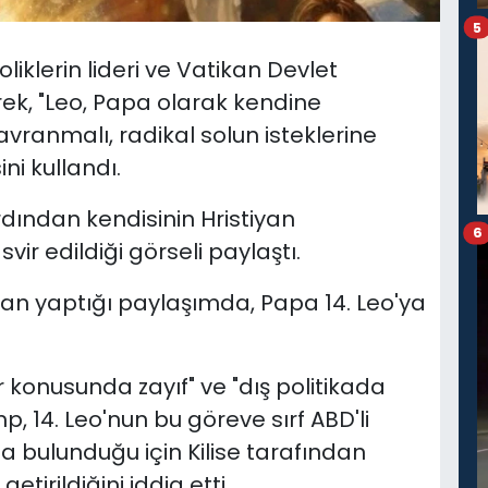
5
klerin lideri ve Vatikan Devlet
rek, "Leo, Papa olarak kendine
vranmalı, radikal solun isteklerine
ni kullandı.
rdından kendisinin Hristiyan
6
vir edildiği görseli paylaştı.
n yaptığı paylaşımda, Papa 14. Leo'ya
r konusunda zayıf" ve "dış politikada
 14. Leo'nun bu göreve sırf ABD'li
a bulunduğu için Kilise tarafından
irildiğini iddia etti.