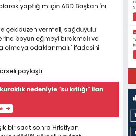
C
olarak yaptığım için ABD Başkanı'nı
S
ne çekidüzen vermeli, sağduyulu
lerine boyun eğmeyi bırakmalı ve
T
İ
pa olmaya odaklanmalı." ifadesini
görseli paylaştı
P
M
uraklık nedeniyle "su kıtlığı" ilan
le
ık bir saat sonra Hristiyan