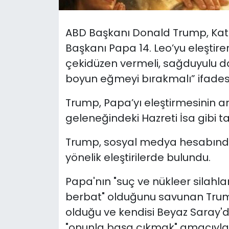
SAĞLIK
ABD Başkanı Donald Trump, Katoli
Başkanı Papa 14. Leo’yu eleştire
Spor
çekidüzen vermeli, sağduyulu da
Teknoloji
boyun eğmeyi bırakmalı” ifadesi
Trump, Papa’yı eleştirmesinin a
TÜRKiYE
geleneğindeki Hazreti İsa gibi tas
Video Galeri
Trump, sosyal medya hesabında
YAŞAM
yönelik eleştirilerde bulundu.
Yazarlar
Papa'nın "suç ve nükleer silahla
berbat" olduğunu savunan Trump,
olduğu ve kendisi Beyaz Saray'd
"onunla başa çıkmak" amacıyla get