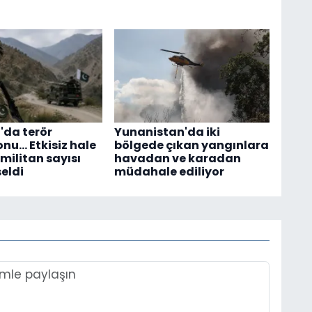
'da terör
Yunanistan'da iki
u... Etkisiz hale
bölgede çıkan yangınlara
 militan sayısı
havadan ve karadan
seldi
müdahale ediliyor