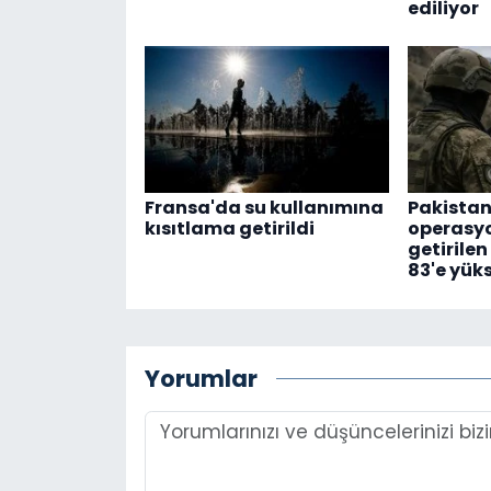
ediliyor
Fransa'da su kullanımına
Pakistan
kısıtlama getirildi
operasyon
getirilen
83'e yük
Yorumlar