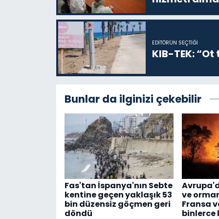
EDITÖRÜN SEÇTIĞI
KIB-TEK: “Ot t
Bunlar da ilginizi çekebilir
Fas'tan İspanya'nın Sebte
Avrupa'd
kentine geçen yaklaşık 53
ve orman
bin düzensiz göçmen geri
Fransa v
döndü
binlerce 