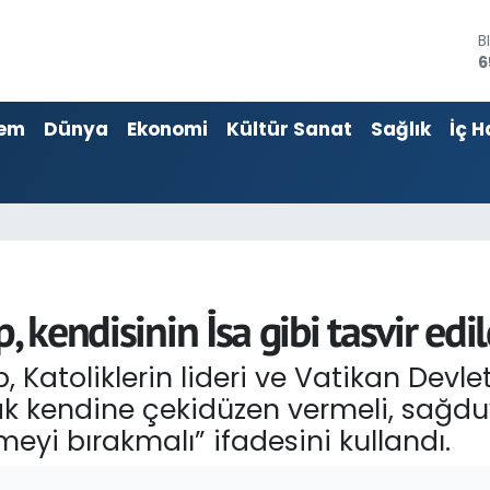
D
4
E
5
em
Dünya
Ekonomi
Kültür Sanat
Sağlık
İç H
S
6
G
6
B
1
B
6
 kendisinin İsa gibi tasvir edil
Katoliklerin lideri ve Vatikan Devle
arak kendine çekidüzen vermeli, sağd
eyi bırakmalı” ifadesini kullandı.