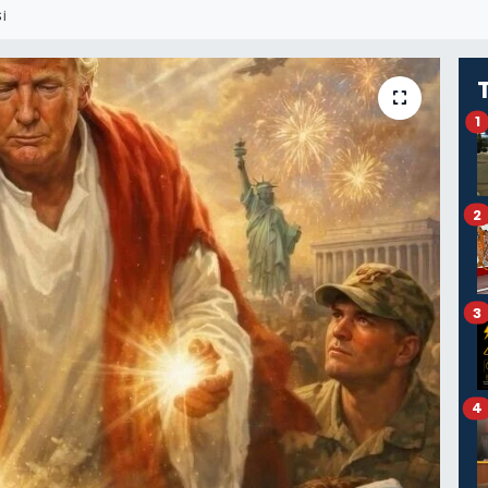
I
1
2
3
4