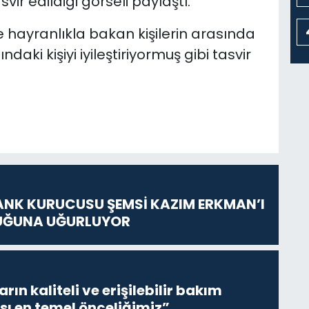
vir edildiği görseli paylaştı.
hayranlıkla bakan kişilerin arasında
ki kişiyi iyileştiriyormuş gibi tasvir
ANK KURUCUSU ŞEMSİ KAZIM ERKMAN’I
UĞUNA UĞURLUYOR
ların kaliteli ve erişilebilir bakım
sı en temel önceliğimiz”