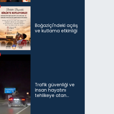
politikaları
konuşmamız
gerekiyor”
Boğaziçi'ndeki açılış
ve kutlama etkinliği
Trafik güvenliği ve
insan hayatını
tehlikeye atan
sürücü ve yolcuya
ceza...