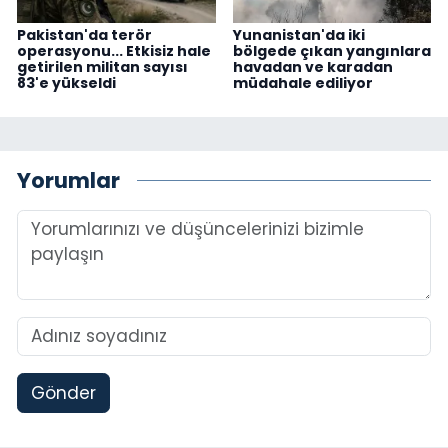
Pakistan'da terör
Yunanistan'da iki
operasyonu... Etkisiz hale
bölgede çıkan yangınlara
getirilen militan sayısı
havadan ve karadan
83'e yükseldi
müdahale ediliyor
Yorumlar
Gönder