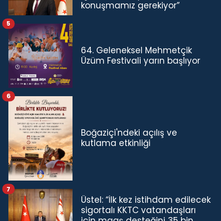
konuşmamız gerekiyor”
5
64. Geleneksel Mehmetçik
Üzüm Festivali yarın başlıyor
6
Boğaziçi'ndeki açılış ve
kutlama etkinliği
7
Üstel: “İlk kez istihdam edilecek
sigortalı KKTC vatandaşları
için maaş desteğini 35 bin