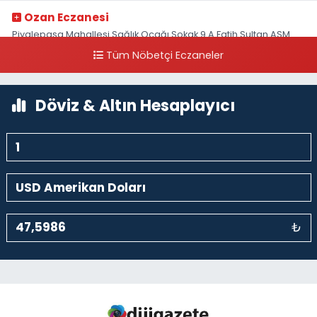
Ozan Eczanesi
Piyalepaşa Mahallesi Sağlık Ocağı Sokak 9 A Fatih Sultan ASM
Yanı
Tüm Nöbetçi Eczaneler
0 (212) 297 30 13
Yol Tarifi Al
Döviz & Altın Hesaplayıcı
₺