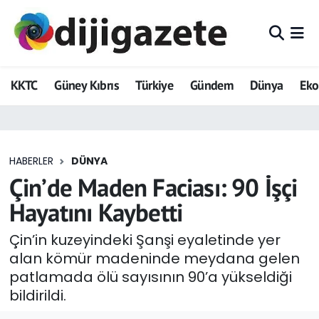
ADVERTORIAL
Hava Durumu
KKTC
Güney Kıbrıs
Türkiye
Gündem
Dünya
Ek
Dijigazete
Trafik Durumu
Dünya
Süper Lig Puan Durumu ve Fikstür
HABERLER
DÜNYA
Eğitim
Tüm Manşetler
Çin’de Maden Faciası: 90 İşçi
Ekonomi
Son Dakika Haberleri
Hayatını Kaybetti
Foto Galeri
Haber Arşivi
Çin’in kuzeyindeki Şanşi eyaletinde yer
alan kömür madeninde meydana gelen
GEZİ
patlamada ölü sayısının 90’a yükseldiği
bildirildi.
Güncel