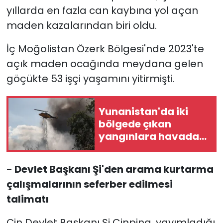
yıllarda en fazla can kaybına yol açan
maden kazalarından biri oldu.
İç Moğolistan Özerk Bölgesi'nde 2023'te
açık maden ocağında meydana gelen
göçükte 53 işçi yaşamını yitirmişti.
Yunanistan'da iki
bölgede çıkan
yangınlara havadan
ve karadan
müdahale ediliyor
- Devlet Başkanı Şi'den arama kurtarma
çalışmalarının seferber edilmesi
talimatı
Çin Devlet Başkanı Şi Cinping, yayımladığı