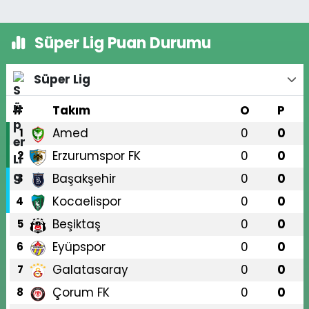
Süper Lig Puan Durumu
Süper Lig
#
Takım
O
P
Amed
0
0
1
Erzurumspor FK
0
0
2
Başakşehir
0
0
3
Kocaelispor
0
0
4
Beşiktaş
0
0
5
Eyüpspor
0
0
6
Galatasaray
0
0
7
Çorum FK
0
0
8