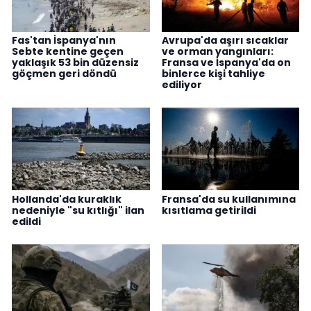
Fas'tan İspanya'nın
Avrupa'da aşırı sıcaklar
Sebte kentine geçen
ve orman yangınları:
yaklaşık 53 bin düzensiz
Fransa ve İspanya'da on
göçmen geri döndü
binlerce kişi tahliye
ediliyor
Hollanda'da kuraklık
Fransa'da su kullanımına
nedeniyle "su kıtlığı" ilan
kısıtlama getirildi
edildi