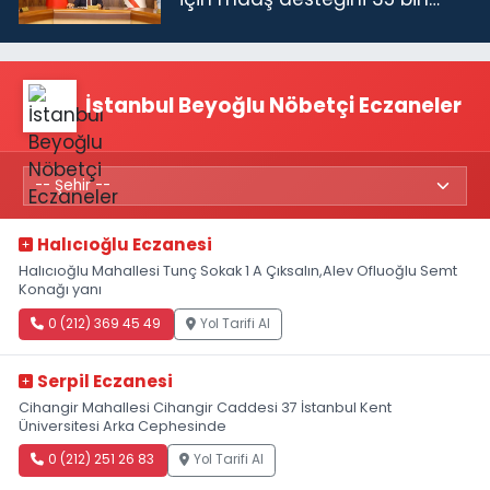
TL'ye çıkardık”
İstanbul Beyoğlu Nöbetçi Eczaneler
Halıcıoğlu Eczanesi
Halıcıoğlu Mahallesi Tunç Sokak 1 A Çıksalın,Alev Ofluoğlu Semt
Konağı yanı
0 (212) 369 45 49
Yol Tarifi Al
Serpil Eczanesi
Cihangir Mahallesi Cihangir Caddesi 37 İstanbul Kent
Üniversitesi Arka Cephesinde
0 (212) 251 26 83
Yol Tarifi Al