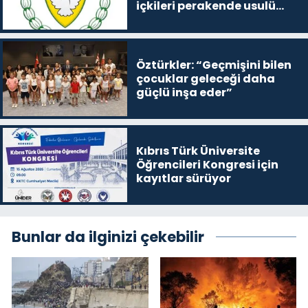
içkileri perakende usulü
satışa çıkaracak
Öztürkler: “Geçmişini bilen
çocuklar geleceği daha
güçlü inşa eder”
Kıbrıs Türk Üniversite
Öğrencileri Kongresi için
kayıtlar sürüyor
Bunlar da ilginizi çekebilir