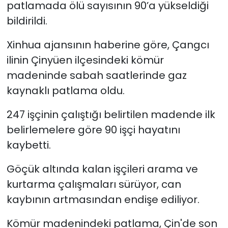
patlamada ölü sayısının 90’a yükseldiği
bildirildi.
SAĞLIK
Xinhua ajansının haberine göre, Çangcı
Spor
ilinin Çinyüen ilçesindeki kömür
madeninde sabah saatlerinde gaz
Teknoloji
kaynaklı patlama oldu.
TÜRKiYE
247 işçinin çalıştığı belirtilen madende ilk
Video Galeri
belirlemelere göre 90 işçi hayatını
kaybetti.
YAŞAM
Göçük altında kalan işçileri arama ve
Yazarlar
kurtarma çalışmaları sürüyor, can
kaybının artmasından endişe ediliyor.
Kömür madenindeki patlama, Çin'de son