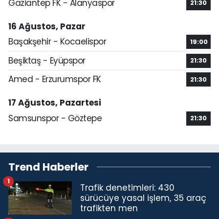
Gaziantep FK - Alanyaspor
21:30
16 Ağustos, Pazar
Başakşehir - Kocaelispor
19:00
Beşiktaş - Eyüpspor
21:30
Amed - Erzurumspor FK
21:30
17 Ağustos, Pazartesi
Samsunspor - Göztepe
21:30
Trend Haberler
1
Trafik denetimleri: 430
sürücüye yasal işlem, 35 araç
trafikten men