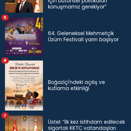
için bütünsel politikaları
konuşmamız gerekiyor”
5
64. Geleneksel Mehmetçik
Üzüm Festivali yarın başlıyor
6
Boğaziçi'ndeki açılış ve
kutlama etkinliği
7
Üstel: “İlk kez istihdam edilecek
sigortalı KKTC vatandaşları