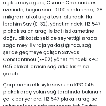
açıklamaya göre, Osman Örek caddesi
üzerinde, bugün saat 01.00 sıralarında, 128
SAĞLIK
miligram alkollü içki tesiri altındaki Halil
Spor
İbrahim Say (E-32), yönetimindeki HZ 547
plakalı salon araç ile batı istikametine
Teknoloji
doğru dikkatsiz şekilde seyrettiği sırada
sağa meyilli viraja yaklaştığında, sağ
TÜRKiYE
şeride geçmeye çalışan Savvas
Constantınou (E-52) yönetimindeki KPC
Video Galeri
045 plakalı aracın sağ arka kısmına
YAŞAM
çarptı.
Yazarlar
Çarpmanın etkisiyle savrulan KPC 045
plakalı araç yolun sağ tarafında bulunan
çelik bariyerlere, HZ 547 plakalı araç ise
yolun sol şeridinde seyreden Aslı Sevinç