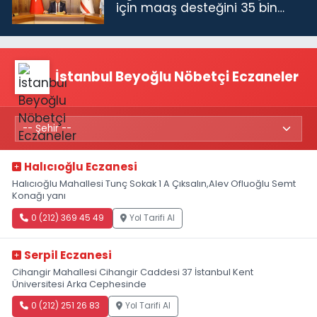
için maaş desteğini 35 bin
TL'ye çıkardık”
İstanbul Beyoğlu Nöbetçi Eczaneler
Halıcıoğlu Eczanesi
Halıcıoğlu Mahallesi Tunç Sokak 1 A Çıksalın,Alev Ofluoğlu Semt
Konağı yanı
0 (212) 369 45 49
Yol Tarifi Al
Serpil Eczanesi
Cihangir Mahallesi Cihangir Caddesi 37 İstanbul Kent
Üniversitesi Arka Cephesinde
0 (212) 251 26 83
Yol Tarifi Al