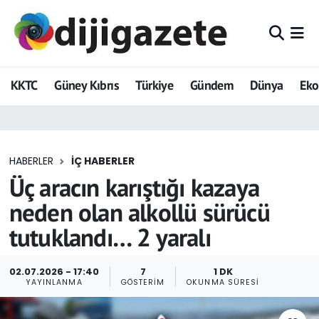
ADVERTORIAL
Hava Durumu
KKTC
Güney Kıbrıs
Türkiye
Gündem
Dünya
Ek
Dijigazete
Trafik Durumu
Dünya
Süper Lig Puan Durumu ve Fikstür
HABERLER
İÇ HABERLER
Eğitim
Tüm Manşetler
Üç aracın karıştığı kazaya
Ekonomi
Son Dakika Haberleri
neden olan alkollü sürücü
tutuklandı… 2 yaralı
Foto Galeri
Haber Arşivi
GEZİ
02.07.2026 - 17:40
7
1 DK
YAYINLANMA
GÖSTERIM
OKUNMA SÜRESI
Güncel