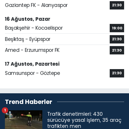
Gaziantep FK - Alanyaspor
21:30
16 Ağustos, Pazar
Başakşehir - Kocaelispor
19:00
Beşiktaş - Eyüpspor
21:30
Amed - Erzurumspor FK
21:30
17 Ağustos, Pazartesi
Samsunspor - Göztepe
21:30
Trend Haberler
1
Trafik denetimleri: 430
sürücüye yasal işlem, 35 araç
trafikten men