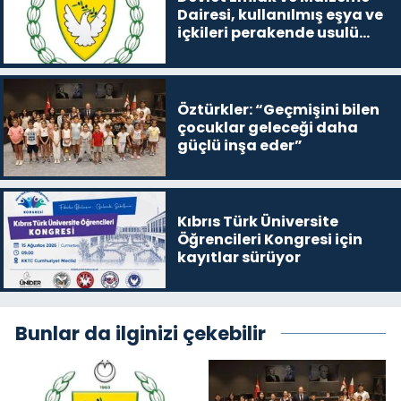
Dairesi, kullanılmış eşya ve
içkileri perakende usulü
satışa çıkaracak
Öztürkler: “Geçmişini bilen
çocuklar geleceği daha
güçlü inşa eder”
Kıbrıs Türk Üniversite
Öğrencileri Kongresi için
kayıtlar sürüyor
Bunlar da ilginizi çekebilir