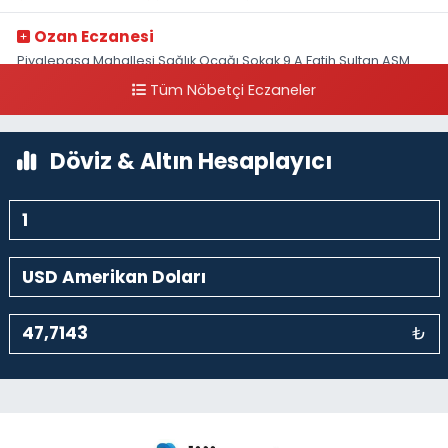
Ozan Eczanesi
Piyalepaşa Mahallesi Sağlık Ocağı Sokak 9 A Fatih Sultan ASM
Yanı
Tüm Nöbetçi Eczaneler
0 (212) 297 30 13
Yol Tarifi Al
Döviz & Altın Hesaplayıcı
₺