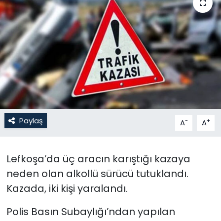
Gündem
KKTC
KKTC YEREL SEÇİM 2018
Kültür Sanat
Magazin
Paylaş
-
+
A
A
Moda
Lefkoşa’da üç aracın karıştığı kazaya
Nöbetçi Eczaneler
neden olan alkollü sürücü tutuklandı.
Kazada, iki kişi yaralandı.
Otomobil Dünyası
Polis Basın Subaylığı’ndan yapılan
Politika