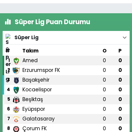
Süper Lig Puan Durumu
Süper Lig
#
Takım
O
P
Amed
0
0
1
Erzurumspor FK
0
0
2
Başakşehir
0
0
3
Kocaelispor
0
0
4
Beşiktaş
0
0
5
Eyüpspor
0
0
6
Galatasaray
0
0
7
Çorum FK
0
0
8