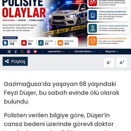
Gündem
KKTC
KKTC YEREL SEÇİM 2018
Kültür Sanat
Paylaş
-
+
A
A
Magazin
Gazimağusa’da yaşayan 68 yaşındaki
Moda
Feyzi Düşer, bu sabah evinde ölü olarak
Nöbetçi Eczaneler
bulundu.
Polisten verilen bilgiye göre, Düşer’in
Otomobil Dünyası
cansız bedeni üzerinde görevli doktor
Politika