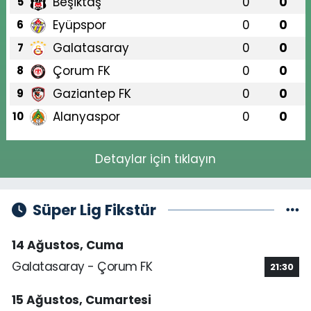
Beşiktaş
0
0
5
Eyüpspor
0
0
6
Galatasaray
0
0
7
Çorum FK
0
0
8
Gaziantep FK
0
0
9
Alanyaspor
0
0
10
Detaylar için tıklayın
Süper Lig Fikstür
14 Ağustos, Cuma
Galatasaray - Çorum FK
21:30
15 Ağustos, Cumartesi