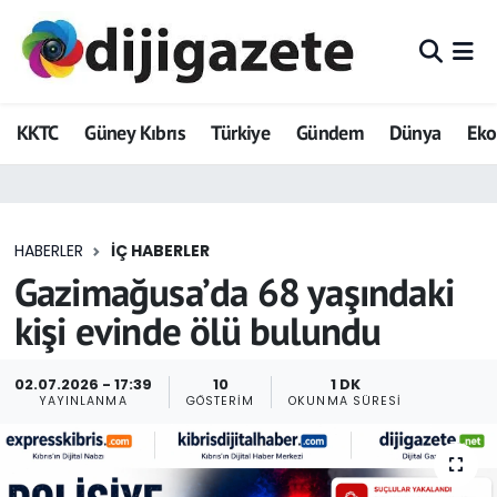
ADVERTORIAL
Hava Durumu
KKTC
Güney Kıbrıs
Türkiye
Gündem
Dünya
Ek
Dijigazete
Trafik Durumu
Dünya
Süper Lig Puan Durumu ve Fikstür
HABERLER
İÇ HABERLER
Eğitim
Tüm Manşetler
Gazimağusa’da 68 yaşındaki
Ekonomi
Son Dakika Haberleri
kişi evinde ölü bulundu
Foto Galeri
Haber Arşivi
02.07.2026 - 17:39
10
1 DK
YAYINLANMA
GÖSTERIM
OKUNMA SÜRESI
GEZİ
Güncel