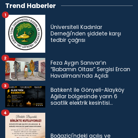
Trend Haberler
1
Üniversiteli Kadınlar
Derneği'nden şiddete karşı
tedbir çağrısı
2
Feza Aygın Sanıvar’ın
“Babamın Oltası” Sergisi Ercan
Havalimanı’nda Açıldı
3
Batıkent ile Gönyeli-Alayköy
Ağıllar bölgesinde yarın 6
saatlik elektrik kesintisi…
4
Boğaziçi'ndeki açılış ve