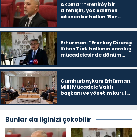
Akpınar: “Erenköy bir
direnişin, yok edilmek
istenen bir halkın ‘Ben
buradayım ve var olmaya
devam edeceğim’ dediği
yer
Erhürman: “Erenköy Direnişi
Kıbrıs Türk halkının varoluş
mücadelesinde dönüm
noktalarından biri”
Cumhurbaşkanı Erhürman,
Milli Mücadele Vakfı
başkanı ve yönetim kurulu
üyelerini kabul etti
Bunlar da ilginizi çekebilir