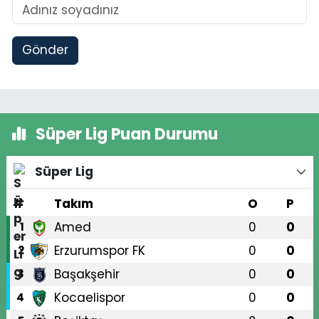
Gönder
Süper Lig Puan Durumu
Süper Lig
#
Takım
O
P
Amed
0
0
1
Erzurumspor FK
0
0
2
Başakşehir
0
0
3
Kocaelispor
0
0
4