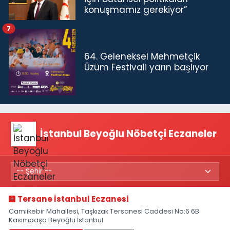
konuşmamız gerekiyor”
7
64. Geleneksel Mehmetçik
Üzüm Festivali yarın başlıyor
İstanbul Beyoğlu Nöbetçi Eczaneler
Tersane İstanbul Eczanesi
Camiikebir Mahallesi, Taşkızak Tersanesi Caddesi No:6 6B
Kasımpaşa Beyoğlu İstanbul