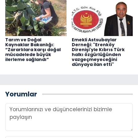
Tarım ve Doğal
Emekli Astsubaylar
Kaynaklar Bakanlığı:
Derneği: "Erenköy
“Zararlılara karşı doğal
Direnişi'yle Kıbrıs Türk
mücadelede büyük
halkı özgürlüğünden
ilerleme sağlandı”
vazgeçmeyeceğini
dünyaya ilan etti"
Yorumlar