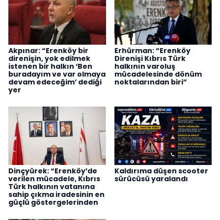
Akpınar: “Erenköy bir
Erhürman: “Erenköy
direnişin, yok edilmek
Direnişi Kıbrıs Türk
istenen bir halkın ‘Ben
halkının varoluş
buradayım ve var olmaya
mücadelesinde dönüm
devam edeceğim’ dediği
noktalarından biri”
yer
Dinçyürek: “Erenköy’de
Kaldırıma düşen scooter
verilen mücadele, Kıbrıs
sürücüsü yaralandı
Türk halkının vatanına
sahip çıkma iradesinin en
güçlü göstergelerinden