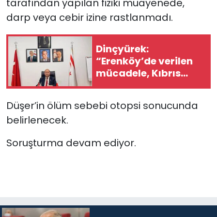
tarafından yapılan fiziki muayenede,
darp veya cebir izine rastlanmadı.
SAĞLIK
Spor
Dinçyürek:
“Erenköy’de verilen
Teknoloji
mücadele, Kıbrıs
Türk halkının
vatanına sahip
TÜRKiYE
Düşer’in ölüm sebebi otopsi sonucunda
çıkma iradesinin en
belirlenecek.
güçlü
Video Galeri
göstergelerinden
Soruşturma devam ediyor.
YAŞAM
Yazarlar