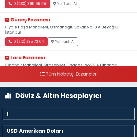
0 (533) 395 65 65
Yol Tarifi Al
Güneş Eczanesi
Piyale Paşa Mahallesi, Osmanoğlu Sokak No:10 A Beyoğlu
İstanbul
0 (212) 235 72 04
Yol Tarifi Al
Lara Eczanesi
Cihangir Mahallesi, Sıraselviler Caddesi No:73 A Cihangir
Beyoğlu İstanbul
Tüm Nöbetçi Eczaneler
0 (212) 293 90 86
Yol Tarifi Al
Döviz & Altın Hesaplayıcı