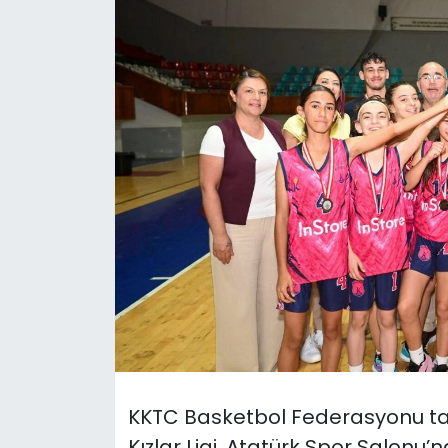
Gündem
KKTC
KKTC YEREL SEÇİM 2018
Kültür Sanat
Magazin
Moda
Nöbetçi Eczaneler
Otomobil Dünyası
KKTC Basketbol Federasyonu ta
Politika
Kızlar Ligi, Atatürk Spor Salonu