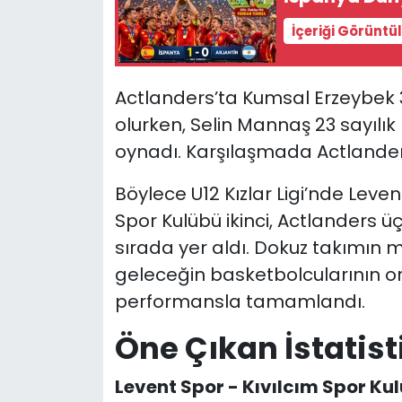
İçeriği Görüntü
Actlanders’ta Kumsal Erzeybek 3
olurken, Selin Mannaş 23 sayılık
oynadı. Karşılaşmada Actlanders’
Böylece U12 Kızlar Ligi’nde Leve
Spor Kulübü ikinci, Actlanders 
sırada yer aldı. Dokuz takımın 
geleceğin basketbolcularının 
performansla tamamlandı.
Öne Çıkan İstatist
Levent Spor - Kıvılcım Spor Ku