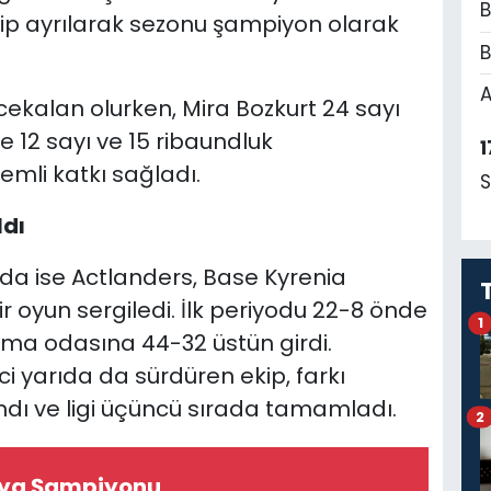
B
alip ayrılarak sezonu şampiyon olarak
B
A
İncekalan olurken, Mira Bozkurt 24 sayı
se 12 sayı ve 15 ribaundluk
1
emli katkı sağladı.
S
ldı
a ise Actlanders, Base Kyrenia
 oyun sergiledi. İlk periyodu 22-8 önde
1
a odasına 44-32 üstün girdi.
i yarıda da sürdüren ekip, farkı
ı ve ligi üçüncü sırada tamamladı.
2
nya Şampiyonu