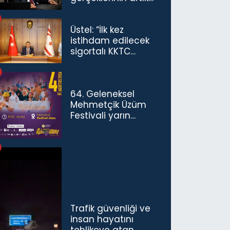
göz ardı
edilemeyeceğini
Üstel: “İlk kez
göstermiştir”
istihdam edilecek
sigortalı KKTC
vatandaşları için
maaş desteğini 35
bin TL'ye çıkardık”
64. Geleneksel
Mehmetçik Üzüm
Festivali yarın
başlıyor
Trafik güvenliği ve
insan hayatını