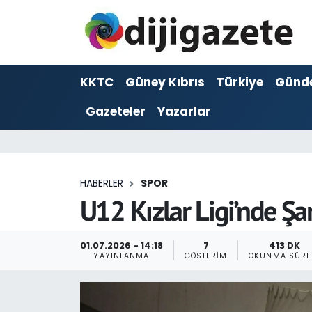
ADVERTORIAL
Hava Durumu
KKTC
Güney Kıbrıs
Türkiye
Günd
Dijigazete
Trafik Durumu
Gazeteler
Yazarlar
Dünya
Süper Lig Puan Durumu ve Fikstür
Eğitim
Tüm Manşetler
HABERLER
SPOR
Ekonomi
Son Dakika Haberleri
U12 Kızlar Ligi’nde Ş
Foto Galeri
Haber Arşivi
01.07.2026 - 14:18
7
413 DK
YAYINLANMA
GÖSTERIM
OKUNMA SÜRE
GEZİ
Güncel