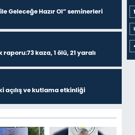
le Geleceğe Hazır Ol” seminerleri
k raporu:73 kaza, 1 ölü, 21 yaralı
i açılış ve kutlama etkinliği