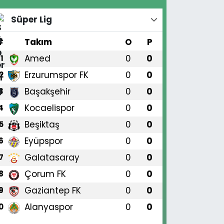
Süper Lig
#
Takım
O
P
Amed
0
0
1
Erzurumspor FK
0
0
2
Başakşehir
0
0
3
Kocaelispor
0
0
4
Beşiktaş
0
0
5
Eyüpspor
0
0
6
Galatasaray
0
0
7
Çorum FK
0
0
8
Gaziantep FK
0
0
9
Alanyaspor
0
0
0