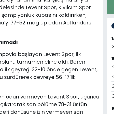
lesinde Levent Spor, Kıvılcım Spor
şampiyonluk kupasını kaldırırken,
a’yı 77-52 mağlup eden Actlanders
anımadı
G
poyla başlayan Levent Spor, ilk
1
trolünü tamamen eline aldı. Beren
K
la ilk çeyreği 32-10 önde geçen Levent,
u sürdürerek devreye 56-17’lik
K
G
nden ödün vermeyen Levent Spor, üçüncü
G
a çıkararak son bölüme 78-31 üstün
1
n geri dönüşüne izin vermeyen sarı-