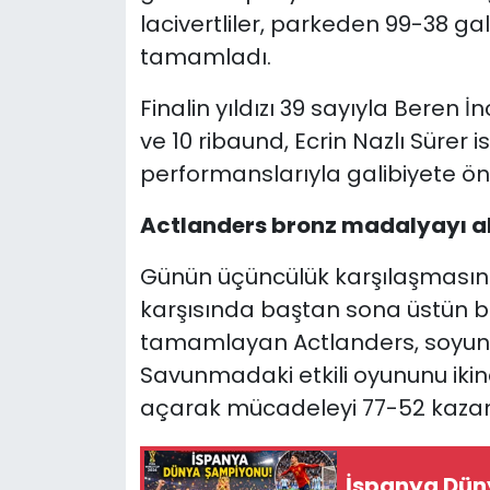
lacivertliler, parkeden 99-38 g
tamamladı.
Finalin yıldızı 39 sayıyla Beren 
ve 10 ribaund, Ecrin Nazlı Sürer i
performanslarıyla galibiyete ön
Actlanders bronz madalyayı a
Günün üçüncülük karşılaşmasınd
karşısında baştan sona üstün bir
tamamlayan Actlanders, soyunm
Savunmadaki etkili oyununu ikinc
açarak mücadeleyi 77-52 kazand
İspanya Dü