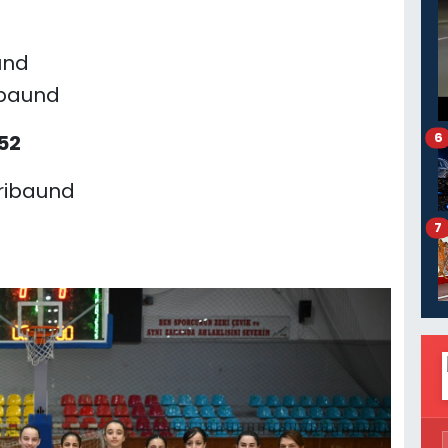
und
ribaund
6
52
 ribaund
7