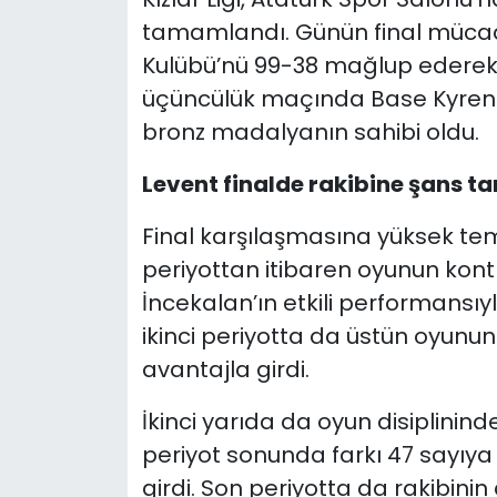
tamamlandı. Günün final mücade
SAĞLIK
Kulübü’nü 99-38 mağlup ederek 
üçüncülük maçında Base Kyreni
Spor
bronz madalyanın sahibi oldu.
Teknoloji
Levent finalde rakibine şans t
TÜRKiYE
Final karşılaşmasına yüksek tem
periyottan itibaren oyunun kon
Video Galeri
İncekalan’ın etkili performansıy
ikinci periyotta da üstün oyunun
YAŞAM
avantajla girdi.
Yazarlar
İkinci yarıda da oyun disiplini
periyot sonunda farkı 47 sayıy
girdi. Son periyotta da rakibini