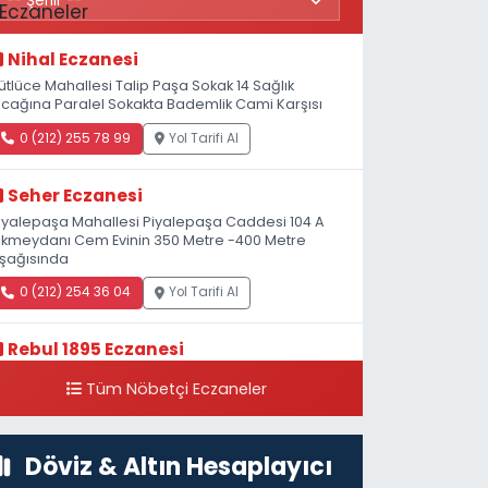
Nihal Eczanesi
ütlüce Mahallesi Talip Paşa Sokak 14 Sağlık
cağına Paralel Sokakta Bademlik Cami Karşısı
0 (212) 255 78 99
Yol Tarifi Al
Seher Eczanesi
iyalepaşa Mahallesi Piyalepaşa Caddesi 104 A
kmeydanı Cem Evinin 350 Metre -400 Metre
şağısında
0 (212) 254 36 04
Yol Tarifi Al
Rebul 1895 Eczanesi
atip Mustafa Çelebi Mahallesi İstiklal Caddesi
Tüm Nöbetçi Eczaneler
eşelik Sokak, 3B Akbank Sanat karşısı, Fransız
onsolosluğu Çaprazı
0 (212) 243 69 36
Yol Tarifi Al
Döviz & Altın Hesaplayıcı