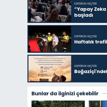
EDITÖRÜN SEÇTIĞI
“Yapay Zeka i
başladı
EDITÖRÜN SEÇTIĞI
Haftalık trafi
EDITÖRÜN SEÇTIĞI
Boğaziçi'ndek
Bunlar da ilginizi çekebilir