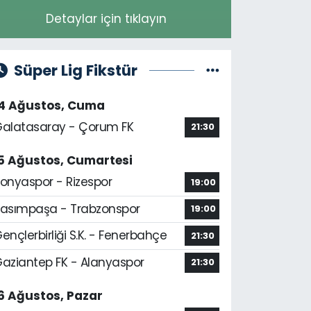
Detaylar için tıklayın
Süper Lig Fikstür
14 Ağustos, Cuma
alatasaray - Çorum FK
21:30
5 Ağustos, Cumartesi
onyaspor - Rizespor
19:00
asımpaşa - Trabzonspor
19:00
ençlerbirliği S.K. - Fenerbahçe
21:30
aziantep FK - Alanyaspor
21:30
6 Ağustos, Pazar