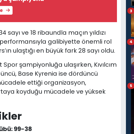
le
3
4 sayı ve 18 ribaundla maçın yıldızı
 performansıyla galibiyette önemli rol
4
ın ulaştığı en büyük fark 28 sayı oldu.
nt Spor şampiyonluğa ulaşırken, Kıvılcım
üçüncü, Base Kyrenia ise dördüncü
mücadele ettiği organizasyon,
5
ortaya koyduğu mücadele ve yüksek
ikler
lübü: 99-38