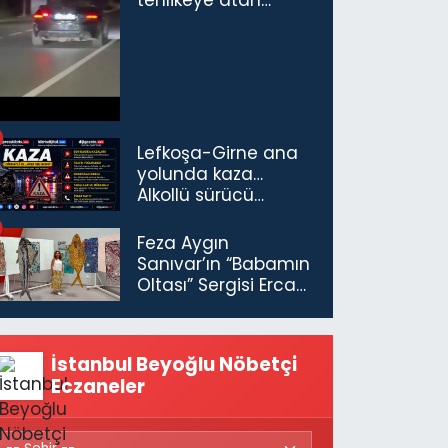
tehlikeye atan
sürücü ve yolcuya
ceza...
Lefkoşa-Girne ana
yolunda kaza…
Alkollü sürücü
tutuklandı
Feza Aygın
Sanıvar’ın “Babamın
Oltası” Sergisi Ercan
Havalimanı’nda
Açıldı
İstanbul Beyoğlu Nöbetçi
Eczaneler