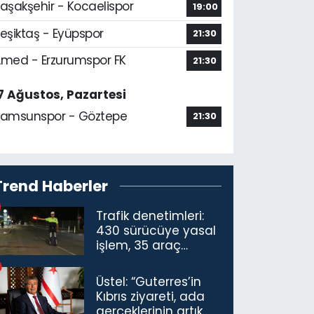
aşakşehir - Kocaelispor
19:00
eşiktaş - Eyüpspor
21:30
med - Erzurumspor FK
21:30
7 Ağustos, Pazartesi
amsunspor - Göztepe
21:30
Trend Haberler
Trafik denetimleri:
430 sürücüye yasal
işlem, 35 araç
trafikten men
Üstel: “Guterres’in
Kıbrıs ziyareti, ada
gerçeklerinin artık