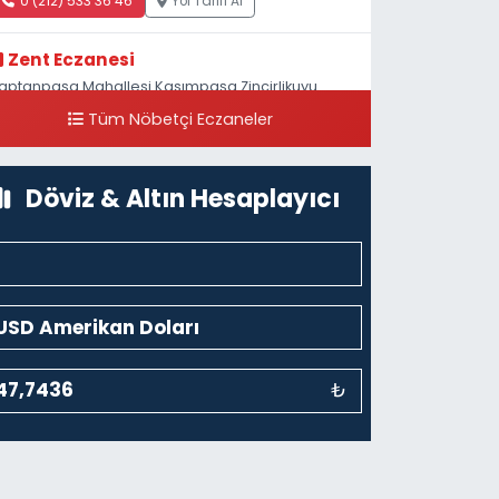
0 (212) 533 36 46
Yol Tarifi Al
Zent Eczanesi
aptanpaşa Mahallesi Kasımpaşa Zincirlikuyu
addesi 123B İstanbul Beyoğlu 4 Nolu ASM Karşısı
Tüm Nöbetçi Eczaneler
0 (212) 297 96 92
Yol Tarifi Al
Döviz & Altın Hesaplayıcı
₺