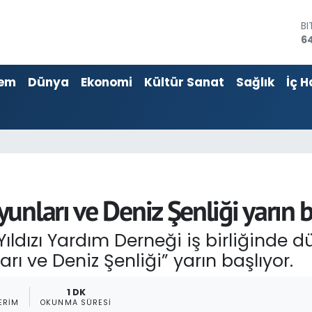
D
4
E
55
em
Dünya
Ekonomi
Kültür Sanat
Sağlık
İç H
ST
64
G
6
Bİ
13
B
64
nları ve Deniz Şenliği yarın b
 Yıldızı Yardım Derneği iş birliğinde 
ı ve Deniz Şenliği” yarın başlıyor.
7
1 DK
ERIM
OKUNMA SÜRESI