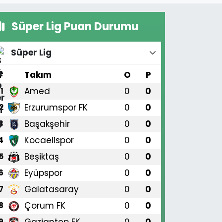
Süper Lig Puan Durumu
Süper Lig
#
Takım
O
P
Amed
0
0
1
Erzurumspor FK
0
0
2
Başakşehir
0
0
3
Kocaelispor
0
0
4
Beşiktaş
0
0
5
Eyüpspor
0
0
6
Galatasaray
0
0
7
Çorum FK
0
0
8
Gaziantep FK
0
0
9