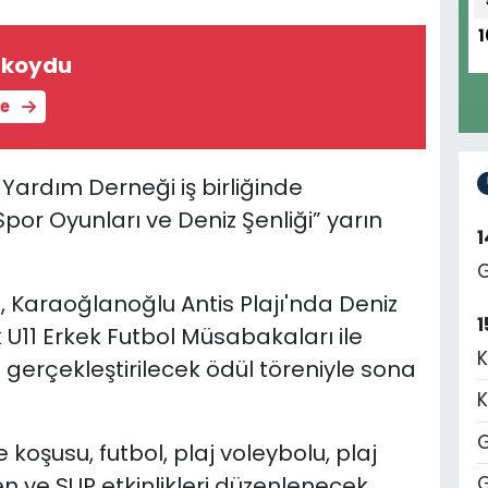
1
ı koydu
le
ı Yardım Derneği iş birliğinde
or Oyunları ve Deniz Şenliği” yarın
G
, Karaoğlanoğlu Antis Plajı'nda Deniz
1
U11 Erkek Futbol Müsabakaları ile
K
 gerçekleştirilecek ödül töreniyle sona
K
G
oşusu, futbol, plaj voleybolu, plaj
en ve SUP etkinlikleri düzenlenecek.
G