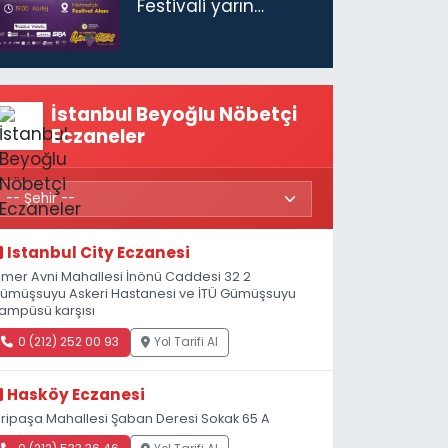
Festivali yarın
başlıyor
İstanbul Beyoğlu Nöbetçi
Eczaneler
Istanbul City Eczanesi
mer Avni Mahallesi İnönü Caddesi 32 2
ümüşsuyu Askeri Hastanesi ve İTÜ Gümüşsuyu
ampüsü karşısı
0 (212) 252 00 93
Yol Tarifi Al
Hasköy Eczanesi
iripaşa Mahallesi Şaban Deresi Sokak 65 A