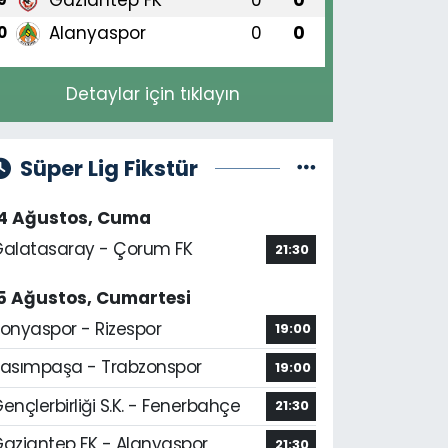
Alanyaspor
0
0
0
Detaylar için tıklayın
Süper Lig Fikstür
14 Ağustos, Cuma
alatasaray - Çorum FK
21:30
5 Ağustos, Cumartesi
onyaspor - Rizespor
19:00
asımpaşa - Trabzonspor
19:00
ençlerbirliği S.K. - Fenerbahçe
21:30
aziantep FK - Alanyaspor
21:30