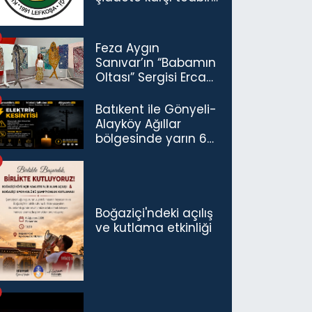
çağrısı
Feza Aygın
Sanıvar’ın “Babamın
Oltası” Sergisi Ercan
Havalimanı’nda
Açıldı
Batıkent ile Gönyeli-
Alayköy Ağıllar
bölgesinde yarın 6
saatlik elektrik
kesintisi…
Boğaziçi'ndeki açılış
ve kutlama etkinliği