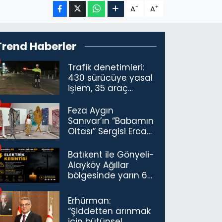
-
+
A
A
Trend Haberler
Trafik denetimleri:
430 sürücüye yasal
işlem, 35 araç
trafikten men
Feza Aygın
Sanıvar’ın “Babamın
Oltası” Sergisi Ercan
Havalimanı’nda
Açıldı
Batıkent ile Gönyeli-
Alayköy Ağıllar
bölgesinde yarın 6
saatlik elektrik
kesintisi…
Erhürman:
“Şiddetten arınmak
için bütünsel