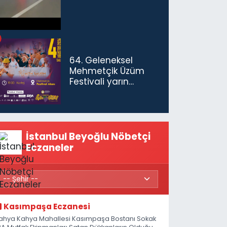
64. Geleneksel
Mehmetçik Üzüm
Festivali yarın
başlıyor
İstanbul Beyoğlu Nöbetçi
Eczaneler
Kasımpaşa Eczanesi
ahya Kahya Mahallesi Kasımpaşa Bostanı Sokak