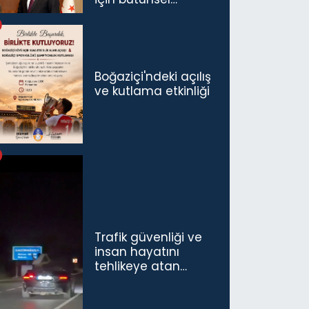
politikaları
konuşmamız
gerekiyor”
Boğaziçi'ndeki açılış
ve kutlama etkinliği
Trafik güvenliği ve
insan hayatını
tehlikeye atan
sürücü ve yolcuya
ceza...