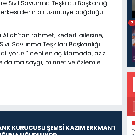
ere Sivil Savunma Teşkilatı Başkanlığı
herkesi derin bir üzüntüye boğduğu
7
llah'tan rahmet; kederli ailesine,
Sivil Savunma Teşkilatı Başkanlığı
diliyoruz.” denilen açıklamada, aziz
de daima saygı, minnet ve özlemle
ANK KURUCUSU ŞEMSİ KAZIM ERKMAN’I
Y