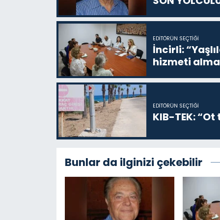
SON YOLCUL
EDITÖRÜN SEÇTIĞI
İncirli: “Yaşlı
hizmeti alma
EDITÖRÜN SEÇTIĞI
KIB-TEK: “Ot t
Bunlar da ilginizi çekebilir