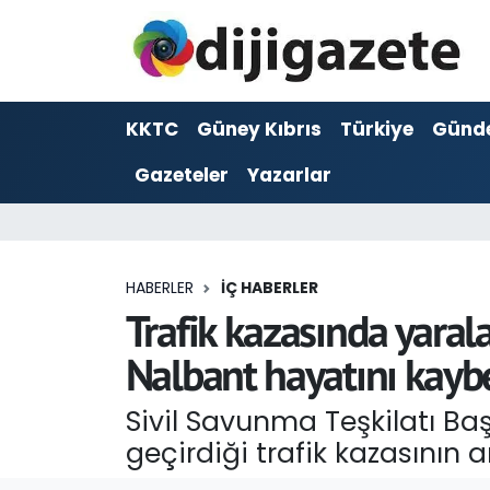
ADVERTORIAL
Hava Durumu
KKTC
Güney Kıbrıs
Türkiye
Günd
Dijigazete
Trafik Durumu
Gazeteler
Yazarlar
Dünya
Süper Lig Puan Durumu ve Fikstür
Eğitim
Tüm Manşetler
HABERLER
İÇ HABERLER
Ekonomi
Son Dakika Haberleri
Trafik kazasında yaral
Nalbant hayatını kaybe
Foto Galeri
Haber Arşivi
Sivil Savunma Teşkilatı Ba
GEZİ
geçirdiği trafik kazasının
Güncel