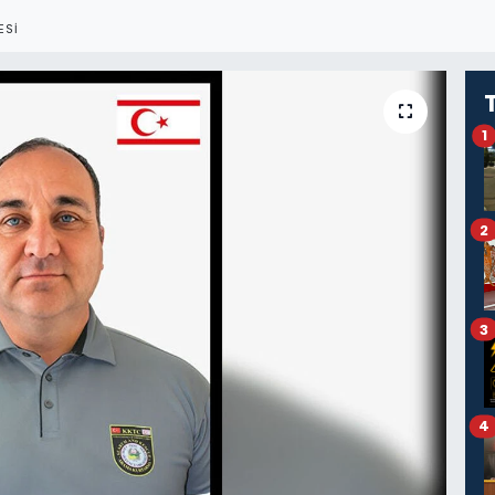
ESI
1
2
3
4