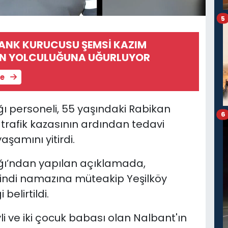
5
BANK KURUCUSU ŞEMSİ KAZIM
ON YOLCULUĞUNA UĞURLUYOR
le
ğı personeli, 55 yaşındaki Rabikan
6
 trafik kazasının ardından tedavi
amını yitirdi.
ığı’ndan yapılan açıklamada,
kindi namazına müteakip Yeşilköy
belirtildi.
i ve iki çocuk babası olan Nalbant'ın