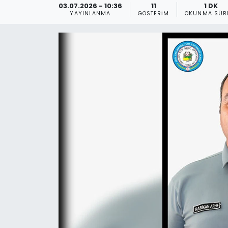
03.07.2026 - 10:36
11
1 DK
YAYINLANMA
GÖSTERIM
OKUNMA SÜR
Gündem
KKTC
KKTC YEREL SEÇİM 2018
Kültür Sanat
Magazin
Moda
Nöbetçi Eczaneler
Otomobil Dünyası
Politika