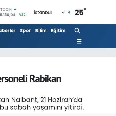
ITCOIN
°
5.130,04
%1.2
25
İstanbul
DOLAR
7,7436
%0.18
EURO
5,2510
%0.32
aberler
Spor
Bilim
Eğitim
TERLİN
4,4811
%0.38
RAM ALTIN
648.99
%2.59
İST100
3.773
%-19
ersoneli Rabikan
kan Nalbant, 21 Haziran’da
bu sabah yaşamını yitirdi.