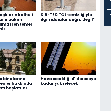
Yaşlıların kaliteli
KIB-TEK: “Ot temizliğiyle
ebilir bakım
ilgili iddialar doğru değil"
alması en temel
miz”
 binalarına
Hava sıcaklığı 41 dereceye
renler hakkında
kadar yükselecek
em başlatıldı