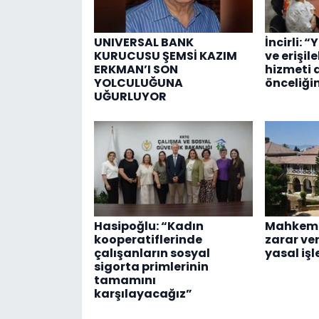
UNIVERSAL BANK
İncirli: “
KURUCUSU ŞEMSİ KAZIM
ve erişil
ERKMAN’I SON
hizmeti 
YOLCULUĞUNA
önceliği
UĞURLUYOR
Hasipoğlu: “Kadın
Mahkeme
kooperatiflerinde
zarar ve
çalışanların sosyal
yasal işl
sigorta primlerinin
tamamını
karşılayacağız”