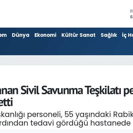
B
6
4
5
em
Dünya
Ekonomi
Kültür Sanat
Sağlık
İç H
S
6
G
6
B
1
anan Sivil Savunma Teşkilatı p
tti
şkanlığı personeli, 55 yaşındaki Rabi
 ardından tedavi gördüğü hastanede 