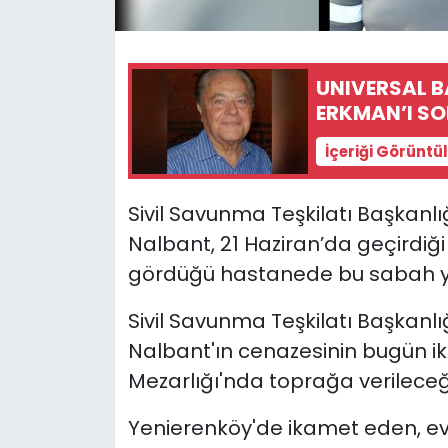
SAĞLIK
UNIVERSAL 
Spor
ERKMAN’I S
Teknoloji
İçeriği Görüntü
TÜRKiYE
Sivil Savunma Teşkilatı Başkanlı
Nalbant, 21 Haziran’da geçirdiği
Video Galeri
gördüğü hastanede bu sabah yaş
YAŞAM
Sivil Savunma Teşkilatı Başkanl
Nalbant'ın cenazesinin bugün i
Yazarlar
Mezarlığı'nda toprağa verileceği 
Yenierenköy'de ikamet eden, evl