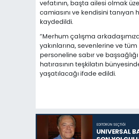
vefatının, başta ailesi olmak üz
camiasını ve kendisini tanıyan 
kaydedildi.
“Merhum çalışma arkadaşımıza A
yakınlarına, sevenlerine ve tüm 
personeline sabır ve başsağlığı 
hatırasının teşkilatın bünyesin
yaşatılacağı ifade edildi.
EDITÖRÜN SEÇTIĞI
UNIVERSAL B