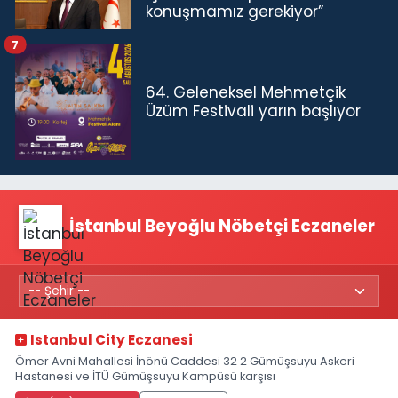
konuşmamız gerekiyor”
7
64. Geleneksel Mehmetçik
Üzüm Festivali yarın başlıyor
İstanbul Beyoğlu Nöbetçi Eczaneler
Istanbul City Eczanesi
Ömer Avni Mahallesi İnönü Caddesi 32 2 Gümüşsuyu Askeri
Hastanesi ve İTÜ Gümüşsuyu Kampüsü karşısı