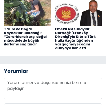
Tarım ve Doğal
Emekli Astsubaylar
Kaynaklar Bakanlığı:
Derneği: "Erenköy
“Zararlılara karşı doğal
Direnişi'yle Kıbrıs Türk
mücadelede büyük
halkı özgürlüğünden
ilerleme sağlandı”
vazgeçmeyeceğini
dünyaya ilan etti"
Yorumlar