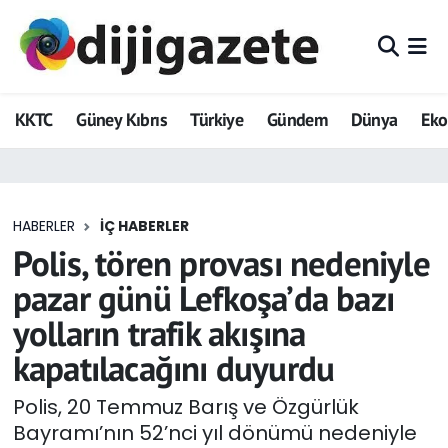
ADVERTORIAL
Hava Durumu
KKTC
Güney Kıbrıs
Türkiye
Gündem
Dünya
Ek
Dijigazete
Trafik Durumu
Dünya
Süper Lig Puan Durumu ve Fikstür
HABERLER
İÇ HABERLER
Eğitim
Tüm Manşetler
Polis, tören provası nedeniyle
Ekonomi
Son Dakika Haberleri
pazar günü Lefkoşa’da bazı
yolların trafik akışına
Foto Galeri
Haber Arşivi
kapatılacağını duyurdu
GEZİ
Polis, 20 Temmuz Barış ve Özgürlük
Bayramı’nın 52’nci yıl dönümü nedeniyle
Güncel