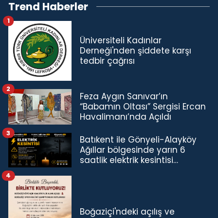
Trend Haberler
1
Üniversiteli Kadınlar
Derneği'nden şiddete karşı
tedbir çağrısı
2
Feza Aygın Sanıvar’ın
“Babamın Oltası” Sergisi Ercan
Havalimanı’nda Açıldı
3
Batıkent ile Gönyeli-Alayköy
Ağıllar bölgesinde yarın 6
saatlik elektrik kesintisi…
4
Boğaziçi'ndeki açılış ve