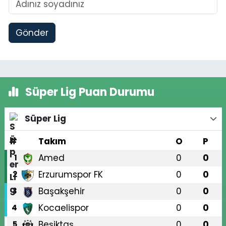
Gönder
Süper Lig Puan Durumu
Süper Lig
#
Takım
O
P
Amed
0
0
1
Erzurumspor FK
0
0
2
Başakşehir
0
0
3
Kocaelispor
0
0
4
Beşiktaş
0
0
5