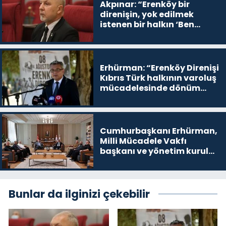
Akpınar: “Erenköy bir
direnişin, yok edilmek
istenen bir halkın ‘Ben
buradayım ve var olmaya
devam edeceğim’ dediği
yer
Erhürman: “Erenköy Direnişi
Kıbrıs Türk halkının varoluş
mücadelesinde dönüm
noktalarından biri”
Cumhurbaşkanı Erhürman,
Milli Mücadele Vakfı
başkanı ve yönetim kurulu
üyelerini kabul etti
Bunlar da ilginizi çekebilir