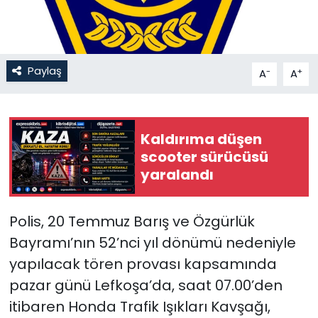
SAĞLIK
Spor
Paylaş
-
+
A
A
Teknoloji
Kaldırıma düşen
TÜRKiYE
scooter sürücüsü
yaralandı
Video Galeri
YAŞAM
Polis, 20 Temmuz Barış ve Özgürlük
Bayramı’nın 52’nci yıl dönümü nedeniyle
Yazarlar
yapılacak tören provası kapsamında
pazar günü Lefkoşa’da, saat 07.00’den
itibaren Honda Trafik Işıkları Kavşağı,