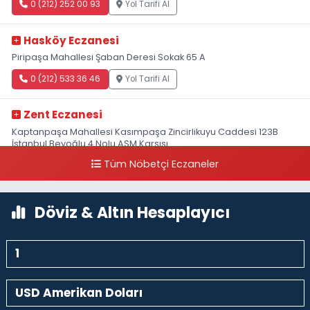
0 (212) 252 00 93
Yol Tarifi Al
Hasköy Eczanesi
Piripaşa Mahallesi Şaban Deresi Sokak 65 A
0 (212) 533 36 46
Yol Tarifi Al
Zent Eczanesi
Kaptanpaşa Mahallesi Kasımpaşa Zincirlikuyu Caddesi 123B
İstanbul Beyoğlu 4 Nolu ASM Karşısı
Tüm Nöbetçi Eczaneler
0 (212) 297 96 92
Yol Tarifi Al
Döviz & Altın Hesaplayıcı