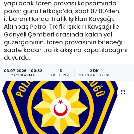
yapılacak tören provası kapsamında
pazar günü Lefkoşa’da, saat 07.00’den
Gündem
itibaren Honda Trafik Işıkları Kavşağı,
KKTC
Altınbaş Petrol Trafik Işıkları Kavşağı ile
Gönyeli Çemberi arasında kalan yol
KKTC YEREL SEÇİM 2018
güzergahının, tören provasının biteceği
saate kadar trafik akışına kapatılacağını
Kültür Sanat
duyurdu.
Magazin
03.07.2026 - 00:32
5
2 DK
YAYINLANMA
GÖSTERIM
OKUNMA SÜRESI
Moda
Nöbetçi Eczaneler
Otomobil Dünyası
Politika