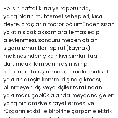
Polisin haftalık itfaiye raporunda,
SAĞLIK
yangınların muhtemel sebepleri; kısa
devre, araçların motor bölümünden sızan
Spor
yakıtın sıcak aksamlara temas edip
Teknoloji
alevlenmesi, söndürülmeden atılan
sigara izmaritleri, spiral (kaynak)
TÜRKiYE
makinesinden çıkan kıvılcımlar, faal
durumdaki lambanın aşırı ısınıp
Video Galeri
kartonları tutuşturması, temizlik maksatlı
yakılan ateşin kontrol dışına çıkması,
YAŞAM
bilinmeyen kişi veya kişiler tarafından
Yazarlar
yakılması, çöplük alanda meydana gelen
yangının araziye sirayet etmesi ve
rüzgarın etkisi ile birbirine çarpan elektrik