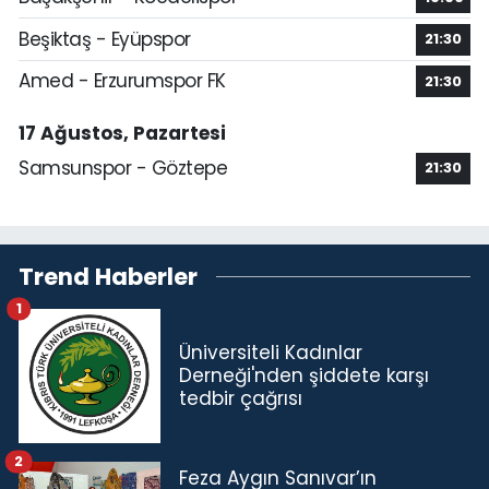
Beşiktaş - Eyüpspor
21:30
Amed - Erzurumspor FK
21:30
17 Ağustos, Pazartesi
Samsunspor - Göztepe
21:30
Trend Haberler
1
Üniversiteli Kadınlar
Derneği'nden şiddete karşı
tedbir çağrısı
2
Feza Aygın Sanıvar’ın