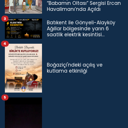
“Babamın Oltası” Sergisi Ercan
Havalimanı’nda Açıldı
3
Batıkent ile Gönyeli-Alayköy
Ağıllar bölgesinde yarın 6
saatlik elektrik kesintisi…
4
Boğaziçi'ndeki açılış ve
kutlama etkinliği
5