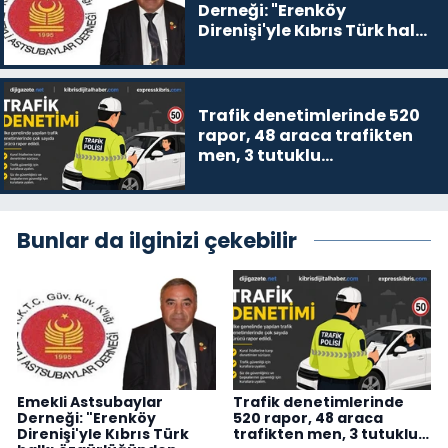
Derneği: "Erenköy
Direnişi'yle Kıbrıs Türk halkı
özgürlüğünden
vazgeçmeyeceğini
dünyaya ilan etti"
Trafik denetimlerinde 520
rapor, 48 araca trafikten
men, 3 tutuklu…
Bunlar da ilginizi çekebilir
Emekli Astsubaylar
Trafik denetimlerinde
Derneği: "Erenköy
520 rapor, 48 araca
Direnişi'yle Kıbrıs Türk
trafikten men, 3 tutuklu…