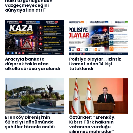
halkı özgürlüğünden
vazgeçmeyeceğini
dünyaya ilan etti"
Aracıyla bankete
Polisiye olaylar… İzinsiz
düşerek takla atan
ikamet eden 14 kişi
alkollü sürücü yaralandı
tutuklandı
Erenköy Direnişi’nin
Öztürkler: “Erenköy,
62’nci yıl dönümünde
Kıbrıs Türk halkının
şehitler törenle anıldı
vatanına vurduğu
silinmez mührüdür”