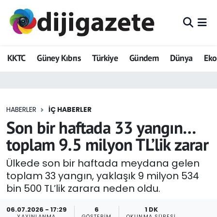
ADVERTORIAL
Hava Durumu
KKTC
Güney Kıbrıs
Türkiye
Gündem
Dünya
Ek
Dijigazete
Trafik Durumu
Dünya
Süper Lig Puan Durumu ve Fikstür
HABERLER
İÇ HABERLER
Eğitim
Tüm Manşetler
Son bir haftada 33 yangın…
Ekonomi
Son Dakika Haberleri
toplam 9.5 milyon TL’lik zarar
Foto Galeri
Haber Arşivi
Ülkede son bir haftada meydana gelen
toplam 33 yangın, yaklaşık 9 milyon 534
GEZİ
bin 500 TL’lik zarara neden oldu.
Güncel
06.07.2026 - 17:29
6
1 DK
YAYINLANMA
GÖSTERIM
OKUNMA SÜRESI