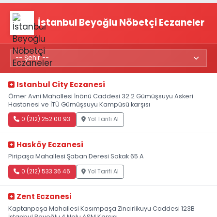
İstanbul Beyoğlu Nöbetçi Eczaneler
Istanbul City Eczanesi
Ömer Avni Mahallesi İnönü Caddesi 32 2 Gümüşsuyu Askeri
Hastanesi ve İTÜ Gümüşsuyu Kampüsü karşısı
0 (212) 252 00 93
Yol Tarifi Al
Hasköy Eczanesi
Piripaşa Mahallesi Şaban Deresi Sokak 65 A
0 (212) 533 36 46
Yol Tarifi Al
Zent Eczanesi
Kaptanpaşa Mahallesi Kasımpaşa Zincirlikuyu Caddesi 123B
İstanbul Beyoğlu 4 Nolu ASM Karşısı