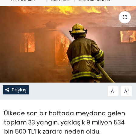
Gündem
KKTC
KKTC YEREL SEÇİM 2018
Kültür Sanat
Magazin
Moda
Paylaş
-
+
A
A
Nöbetçi Eczaneler
Ülkede son bir haftada meydana gelen
Otomobil Dünyası
toplam 33 yangın, yaklaşık 9 milyon 534
bin 500 TL’lik zarara neden oldu.
Politika