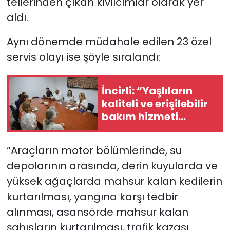
tellerinden çıkan kıvılcımlar olarak yer
aldı.
Aynı dönemde müdahale edilen 23 özel
servis olayı ise şöyle sıralandı:
İncirli: “Yaşlıların
kaliteli ve erişilebilir
bakım hizmeti
alması en temel
önceliğimiz”
“A
raçların motor bölümlerinde, su
depolarının arasında, derin kuyularda ve
yüksek ağaçlarda mahsur kalan kedilerin
kurtarılması, yangına karşı tedbir
alınması, asansörde mahsur kalan
şahısların kurtarılması, trafik kazası