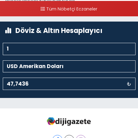
Tüm Nöbetçi Eczaneler
0 (212) 297 96 92
Yol Tarifi Al
Döviz & Altın Hesaplayıcı
₺