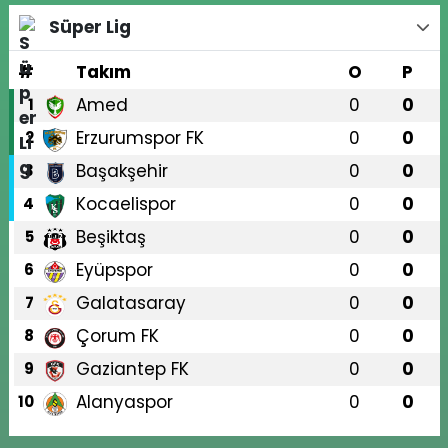
Süper Lig
#
Takım
O
P
Amed
0
0
1
Erzurumspor FK
0
0
2
Başakşehir
0
0
3
Kocaelispor
0
0
4
Beşiktaş
0
0
5
Eyüpspor
0
0
6
Galatasaray
0
0
7
Çorum FK
0
0
8
Gaziantep FK
0
0
9
Alanyaspor
0
0
10