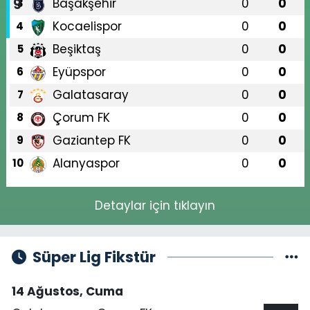
Başakşehir
0
0
3
Kocaelispor
0
0
4
Beşiktaş
0
0
5
Eyüpspor
0
0
6
Galatasaray
0
0
7
Çorum FK
0
0
8
Gaziantep FK
0
0
9
Alanyaspor
0
0
10
Detaylar için tıklayın
Süper Lig Fikstür
14 Ağustos, Cuma