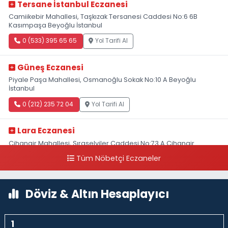
Tersane İstanbul Eczanesi
Camiikebir Mahallesi, Taşkızak Tersanesi Caddesi No:6 6B
Kasımpaşa Beyoğlu İstanbul
0 (533) 395 65 65
Yol Tarifi Al
Güneş Eczanesi
Piyale Paşa Mahallesi, Osmanoğlu Sokak No:10 A Beyoğlu
İstanbul
0 (212) 235 72 04
Yol Tarifi Al
Lara Eczanesi
Cihangir Mahallesi, Sıraselviler Caddesi No:73 A Cihangir
Beyoğlu İstanbul
Tüm Nöbetçi Eczaneler
0 (212) 293 90 86
Yol Tarifi Al
Döviz & Altın Hesaplayıcı