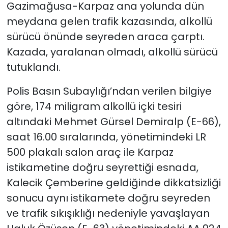
Gazimağusa-Karpaz ana yolunda dün
meydana gelen trafik kazasında, alkollü
SAĞLIK
sürücü önünde seyreden araca çarptı.
Spor
Kazada, yaralanan olmadı, alkollü sürücü
tutuklandı.
Teknoloji
Polis Basın Subaylığı’ndan verilen bilgiye
TÜRKiYE
göre, 174 miligram alkollü içki tesiri
altındaki Mehmet Gürsel Demiralp (E-66),
Video Galeri
saat 16.00 sıralarında, yönetimindeki LR
500 plakalı salon araç ile Karpaz
YAŞAM
istikametine doğru seyrettiği esnada,
Yazarlar
Kalecik Çemberine geldiğinde dikkatsizliği
sonucu aynı istikamete doğru seyreden
ve trafik sıkışıklığı nedeniyle yavaşlayan