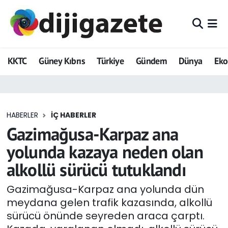
ADVERTORIAL
Hava Durumu
KKTC
Güney Kıbrıs
Türkiye
Gündem
Dünya
Ek
Dijigazete
Trafik Durumu
Dünya
Süper Lig Puan Durumu ve Fikstür
HABERLER
İÇ HABERLER
Eğitim
Tüm Manşetler
Gazimağusa-Karpaz ana
Ekonomi
Son Dakika Haberleri
yolunda kazaya neden olan
alkollü sürücü tutuklandı
Foto Galeri
Haber Arşivi
Gazimağusa-Karpaz ana yolunda dün
GEZİ
meydana gelen trafik kazasında, alkollü
sürücü önünde seyreden araca çarptı.
Güncel