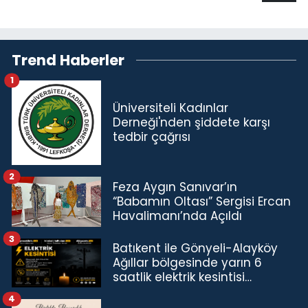
Trend Haberler
1
Üniversiteli Kadınlar
Derneği'nden şiddete karşı
tedbir çağrısı
2
Feza Aygın Sanıvar’ın
“Babamın Oltası” Sergisi Ercan
Havalimanı’nda Açıldı
3
Batıkent ile Gönyeli-Alayköy
Ağıllar bölgesinde yarın 6
saatlik elektrik kesintisi…
4