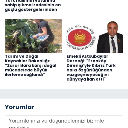
Türk halkının vatanına
sahip çıkma iradesinin en
güçlü göstergelerinden
Tarım ve Doğal
Emekli Astsubaylar
Kaynaklar Bakanlığı:
Derneği: "Erenköy
“Zararlılara karşı doğal
Direnişi'yle Kıbrıs Türk
mücadelede büyük
halkı özgürlüğünden
ilerleme sağlandı”
vazgeçmeyeceğini
dünyaya ilan etti"
Yorumlar