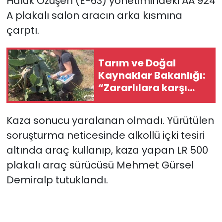
Haluk Özüşen (E-63) yönetimindeki AA 924
A plakalı salon aracın arka kısmına
çarptı.
Tarım ve Doğal
Kaynaklar Bakanlığı:
“Zararlılara karşı
doğal mücadelede
büyük ilerleme
Kaza sonucu yaralanan olmadı. Yürütülen
sağlandı”
soruşturma neticesinde alkollü içki tesiri
altında araç kullanıp, kaza yapan LR 500
plakalı araç sürücüsü Mehmet Gürsel
Demiralp tutuklandı.