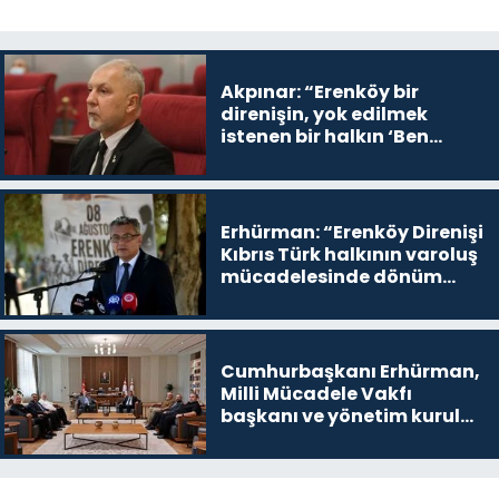
Akpınar: “Erenköy bir
direnişin, yok edilmek
istenen bir halkın ‘Ben
buradayım ve var olmaya
devam edeceğim’ dediği
yer
Erhürman: “Erenköy Direnişi
Kıbrıs Türk halkının varoluş
mücadelesinde dönüm
noktalarından biri”
Cumhurbaşkanı Erhürman,
Milli Mücadele Vakfı
başkanı ve yönetim kurulu
üyelerini kabul etti