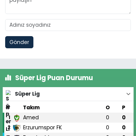
Gönder
Süper Lig Puan Durumu
Süper Lig
#
Takım
O
P
Amed
0
0
1
Erzurumspor FK
0
0
2