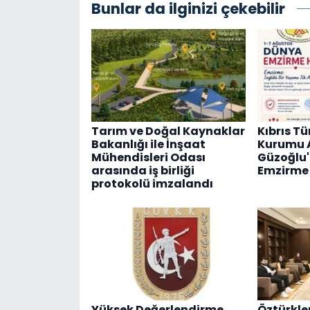
Bunlar da ilginizi çekebilir
Tarım ve Doğal Kaynaklar
Kıbrıs Tü
Bakanlığı ile İnşaat
Kurumu 
Mühendisleri Odası
Güzoğlu
arasında iş birliği
Emzirme 
protokolü imzalandı
Yüksek Değerlendirme
Öztürkler