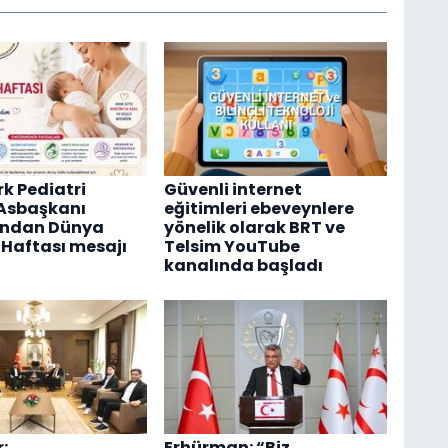
rk Pediatri
Güvenli internet
Asbaşkanı
eğitimleri ebeveynlere
'ndan Dünya
yönelik olarak BRT ve
Haftası mesajı
Telsim YouTube
kanalında başladı
:
Erhürman: “Biz,