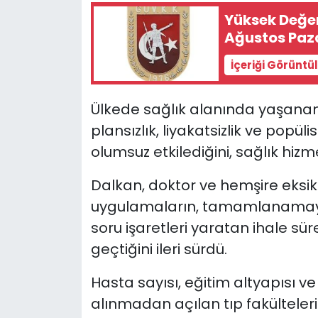
Yüksek Değer
Ağustos Paza
İçeriği Görüntü
Ülkede sağlık alanında yaşanan
plansızlık, liyakatsizlik ve popül
olumsuz etkilediğini, sağlık hizm
Dalkan, doktor ve hemşire eksikl
uygulamaların, tamamlanamaya
soru işaretleri yaratan ihale sür
geçtiğini ileri sürdü.
Hasta sayısı, eğitim altyapısı v
alınmadan açılan tıp fakülteler