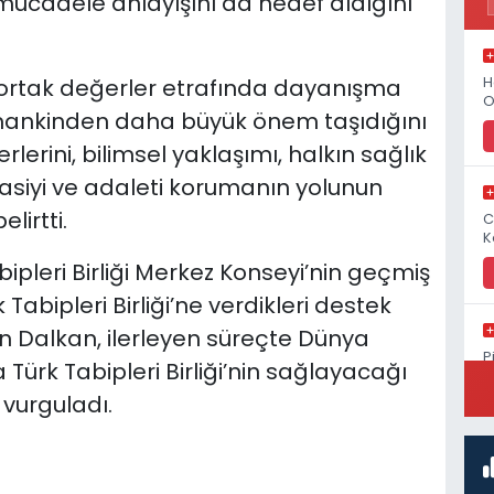
mücadele anlayışını da hedef aldığını
H
in ortak değerler etrafında dayanışma
O
mankinden daha büyük önem taşıdığını
erini, bilimsel yaklaşımı, halkın sağlık
rasiyi ve adaleti korumanın yolunun
lirtti.
C
K
pleri Birliği Merkez Konseyi’nin geçmiş
Tabipleri Birliği’ne verdikleri destek
 Dalkan, ilerleyen süreçte Dünya
P
a Türk Tabipleri Birliği’nin sağlayacağı
S
vurguladı.