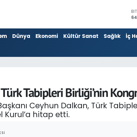
D
47
E
55
em
Dünya
Ekonomi
Kültür Sanat
Sağlık
İç H
ST
64
GR
65
Bİ
13
BI
64
rk Tabipleri Birliği’nin Kongre
i Başkanı Ceyhun Dalkan, Türk Tabipler
 Kurul’a hitap etti.
ESI