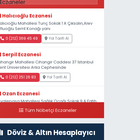
Halıcıoğlu Eczanesi
alıcıoğlu Mahallesi Tunç Sokak 1 A Çıksalın,Alev
fluoğlu Semt Konağı yanı
0 (212) 369 45 49
Yol Tarifi Al
Serpil Eczanesi
ihangir Mahallesi Cihangir Caddesi 37 İstanbul
ent Üniversitesi Arka Cephesinde
0 (212) 251 26 83
Yol Tarifi Al
Ozan Eczanesi
iyalepaşa Mahallesi Sağlık Ocağı Sokak 9 A Fatih
ultan ASM Yanı
Tüm Nöbetçi Eczaneler
0 (212) 297 30 13
Yol Tarifi Al
Döviz & Altın Hesaplayıcı