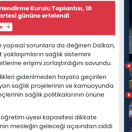
lendirme Kurulu Toplantısı, 10
rtesi gününe ertelendi
le
 yapısal sorunlara da değinen Dalkan,
ist yaklaşımların sağlık sistemini
etlerine erişimi zorlaştırdığını savundu.
4
ikleri giderilmeden hayata geçirilen
n sağlık projelerinin ve kamuoyunda
eçlerinin sağlık politikalarının önüne
5
e öğretim üyesi kapasitesi dikkate
inin mesleğin geleceği açısından ciddi