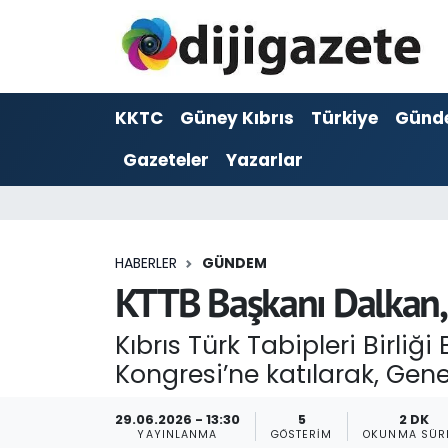
ADVERTORIAL
Hava Durumu
KKTC
Güney Kıbrıs
Türkiye
Günd
Dijigazete
Trafik Durumu
Gazeteler
Yazarlar
Dünya
Süper Lig Puan Durumu ve Fikstür
Eğitim
Tüm Manşetler
HABERLER
GÜNDEM
Ekonomi
Son Dakika Haberleri
KTTB Başkanı Dalkan, Tü
Foto Galeri
Haber Arşivi
Kıbrıs Türk Tabipleri Birliğ
Kongresi’ne katılarak, Genel
GEZİ
29.06.2026 - 13:30
5
2 DK
Güncel
YAYINLANMA
GÖSTERIM
OKUNMA SÜR