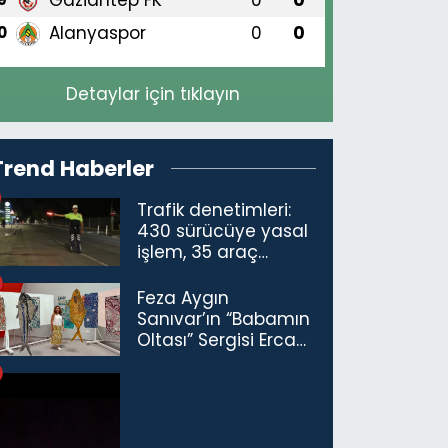
Alanyaspor
0
0
0
Detaylar için tıklayın
Trend Haberler
Trafik denetimleri:
430 sürücüye yasal
işlem, 35 araç
trafikten men
Feza Aygın
Sanıvar’ın “Babamın
Oltası” Sergisi Ercan
Havalimanı’nda
Açıldı