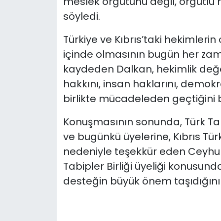
meslek örgütünü değil, örgütlü 
söyledi.
Türkiye ve Kıbrıs’taki hekimler
içinde olmasının bugün her za
kaydeden Dalkan, hekimlik değerl
hakkını, insan haklarını, demok
birlikte mücadeleden geçtiğini be
Konuşmasının sonunda, Türk Tabi
ve bugünkü üyelerine, Kıbrıs Türk 
nedeniyle teşekkür eden Ceyhun
Tabipler Birliği üyeliği konusund
desteğin büyük önem taşıdığını 