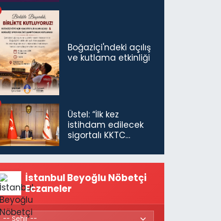
Boğaziçi'ndeki açılış
ve kutlama etkinliği
Üstel: “İlk kez
istihdam edilecek
sigortalı KKTC
vatandaşları için
maaş desteğini 35
bin TL'ye çıkardık”
İstanbul Beyoğlu Nöbetçi
Eczaneler