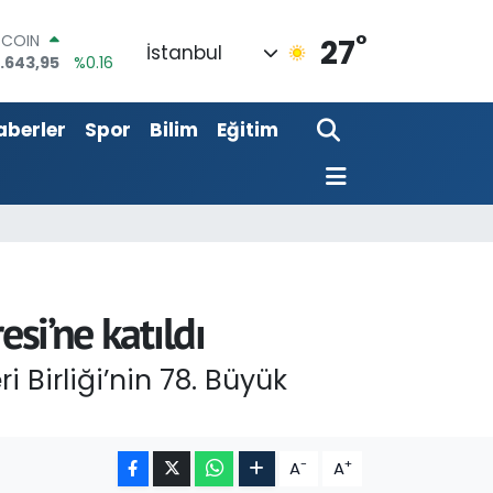
°
OLAR
27
İstanbul
,6006
%0.06
URO
,0250
%0.02
aberler
Spor
Bilim
Eğitim
ERLİN
,2398
%0.2
AM ALTIN
00.87
%0.12
ST100
.799
%70
TCOIN
.643,95
%0.16
si’ne katıldı
i Birliği’nin 78. Büyük
-
+
A
A