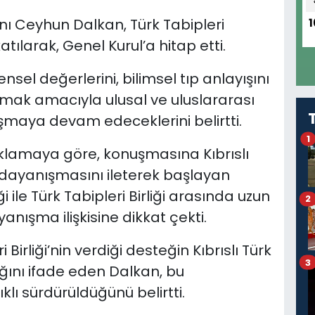
kanı Ceyhun Dalkan, Türk Tabipleri
1
atılarak, Genel Kurul’a hitap etti.
sel değerlerini, bilimsel tıp anlayışını
mak amacıyla ulusal ve uluslararası
maya devam edeceklerini belirtti.
1
çıklamaya göre, konuşmasına Kıbrıslı
 dayanışmasını ileterek başlayan
ği ile Türk Tabipleri Birliği arasında uzun
2
anışma ilişkisine dikkat çekti.
irliği’nin verdiği desteğin Kıbrıslı Türk
3
ğını ifade eden Dalkan, bu
lı sürdürüldüğünü belirtti.