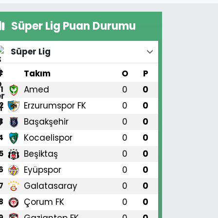
Süper Lig Puan Durumu
Süper Lig
#
Takım
O
P
Amed
0
0
1
Erzurumspor FK
0
0
2
Başakşehir
0
0
3
Kocaelispor
0
0
4
Beşiktaş
0
0
5
Eyüpspor
0
0
6
Galatasaray
0
0
7
Çorum FK
0
0
8
Gaziantep FK
0
0
9