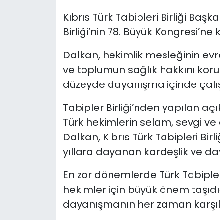
Kıbrıs Türk Tabipleri Birliği Baş
SAĞLIK
Birliği’nin 78. Büyük Kongresi’ne k
Spor
Dalkan, hekimlik mesleğinin evren
ve toplumun sağlık hakkını koru
Teknoloji
düzeyde dayanışma içinde çalış
TÜRKiYE
Tabipler Birliği’nden yapılan a
Türk hekimlerin selam, sevgi ve
Video Galeri
Dalkan, Kıbrıs Türk Tabipleri Birli
YAŞAM
yıllara dayanan kardeşlik ve day
Yazarlar
En zor dönemlerde Türk Tabipleri B
hekimler için büyük önem taşıdı
dayanışmanın her zaman karşılık