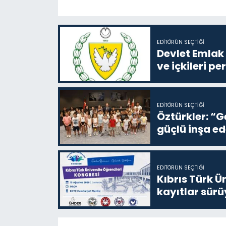
EDITÖRÜN SEÇTIĞI
Devlet Emlak 
ve içkileri p
EDITÖRÜN SEÇTIĞI
Öztürkler: “G
güçlü inşa ed
EDITÖRÜN SEÇTIĞI
Kıbrıs Türk Ü
kayıtlar sürü