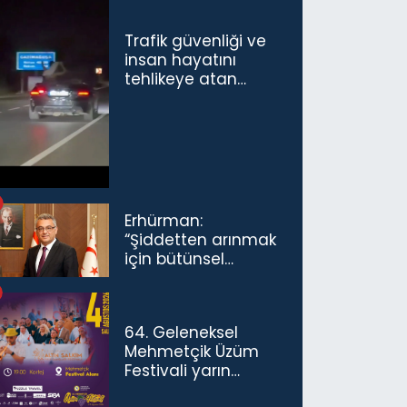
Trafik güvenliği ve
insan hayatını
tehlikeye atan
sürücü ve yolcuya
ceza...
Erhürman:
“Şiddetten arınmak
için bütünsel
politikaları
konuşmamız
gerekiyor”
64. Geleneksel
Mehmetçik Üzüm
Festivali yarın
başlıyor