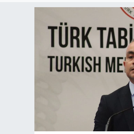
Gündem
KKTC
KKTC YEREL SEÇİM 2018
Kültür Sanat
Magazin
Moda
Nöbetçi Eczaneler
Otomobil Dünyası
Politika