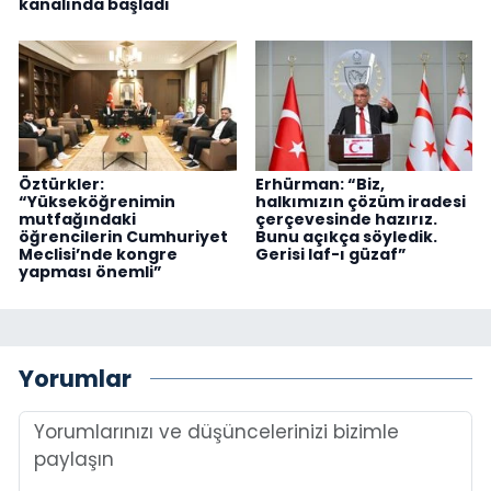
kanalında başladı
Öztürkler:
Erhürman: “Biz,
“Yükseköğrenimin
halkımızın çözüm iradesi
mutfağındaki
çerçevesinde hazırız.
öğrencilerin Cumhuriyet
Bunu açıkça söyledik.
Meclisi’nde kongre
Gerisi laf-ı güzaf”
yapması önemli”
Yorumlar