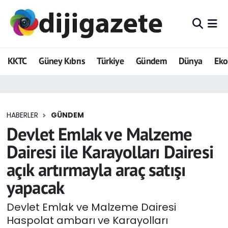
ADVERTORIAL
Hava Durumu
KKTC
Güney Kıbrıs
Türkiye
Gündem
Dünya
Ek
Dijigazete
Trafik Durumu
Dünya
Süper Lig Puan Durumu ve Fikstür
HABERLER
GÜNDEM
Eğitim
Tüm Manşetler
Devlet Emlak ve Malzeme
Ekonomi
Son Dakika Haberleri
Dairesi ile Karayolları Dairesi
açık artırmayla araç satışı
Foto Galeri
Haber Arşivi
yapacak
GEZİ
Devlet Emlak ve Malzeme Dairesi
Haspolat ambarı ve Karayolları
Güncel