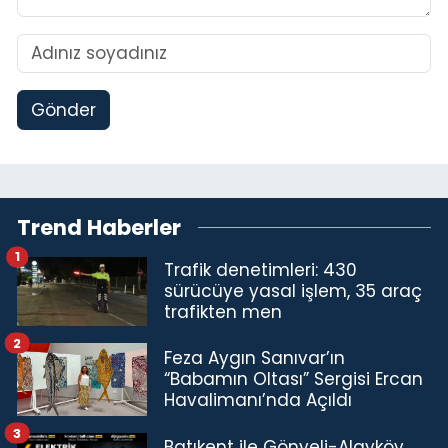
Gönder
Trend Haberler
1
Trafik denetimleri: 430
sürücüye yasal işlem, 35 araç
trafikten men
2
Feza Aygın Sanıvar’ın
“Babamın Oltası” Sergisi Ercan
Havalimanı’nda Açıldı
3
Batıkent ile Gönyeli-Alayköy