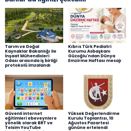
Tarım ve Doğal
Kıbrıs Türk Pediatri
Kaynaklar Bakanlığı ile
Kurumu Asbaşkanı
İnşaat Mühendisleri
Güzoğlu'ndan Dünya
Odası arasında iş birliği
Emzirme Haftası mesajı
protokolü imzalandı
Güvenli internet
Yüksek Değerlendirme
eğitimleri ebeveynlere
Kurulu Toplantısı, 10
yönelik olarak BRT ve
Ağustos Pazartesi
Telsim YouTube
gününe ertelendi