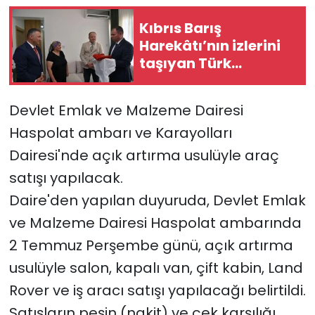
Kıbrıs Barış
SAĞLIK
Harekâtı’nın izlerini
taşıyan Türk
Spor
bayrağı, restorasyon
ve konservasyon
Teknoloji
Devlet Emlak ve Malzeme Dairesi
sürecine alındı
Haspolat ambarı ve Karayolları
TÜRKiYE
Dairesi'nde açık artırma usulüyle araç
Video Galeri
satışı yapılacak.
Daire'den yapılan duyuruda, Devlet Emlak
YAŞAM
ve Malzeme Dairesi Haspolat ambarında
2 Temmuz Perşembe günü, açık artırma
Yazarlar
usulüyle salon, kapalı van, çift kabin, Land
Rover ve iş aracı satışı yapılacağı belirtildi.
Satışların peşin (nakit) ve çek karşılığı