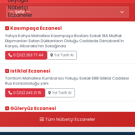
Kasımpaşa Eczanesi
Yahya Kahya Mahallesi Kasımpaşa Bostanı Sokak 18A Mutfak
Ekipmanları Satan Dükkanların Olduğu Caddede Denizbank'ın
Karşısı, Albaraka'nın Sokağında
0 (212) 253 77 44
Yol Tarifi Al
Istiklal Eczanesi
Tomtom Mahallesi Kumbaracı Yokuşu Sokak 68B İstiklal Caddesi
Rus Konsolosluğu yanı
0 (212) 243 21 15
Yol Tarifi Al
Güleryüz Eczanesi
Piripaşa Mahallesi Şaban Deresi Sokak 7 D Koç Müzesi Arkası-
Tüm Nöbetçi Eczaneler
kalaycıbahçe Meydana Doğru
0 (212) 369 95 85
Yol Tarifi Al