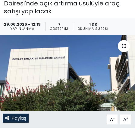
Dairesi'nde açık artırma usulüyle araç
satışı yapılacak.
Gündem
29.06.2026 - 12:19
7
1 DK
KKTC
YAYINLANMA
GÖSTERIM
OKUNMA SÜRESI
KKTC YEREL SEÇİM 2018
Kültür Sanat
Magazin
Moda
Nöbetçi Eczaneler
Otomobil Dünyası
Paylaş
-
+
A
A
Politika