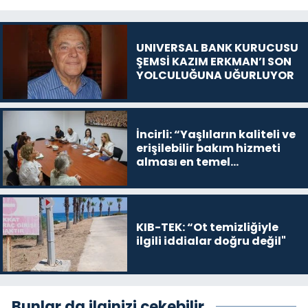
UNIVERSAL BANK KURUCUSU
ŞEMSİ KAZIM ERKMAN’I SON
YOLCULUĞUNA UĞURLUYOR
İncirli: “Yaşlıların kaliteli ve
erişilebilir bakım hizmeti
alması en temel
önceliğimiz”
KIB-TEK: “Ot temizliğiyle
ilgili iddialar doğru değil"
Bunlar da ilginizi çekebilir