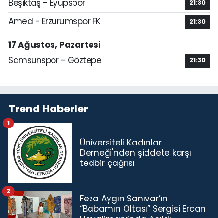
Beşiktaş - Eyüpspor
21:30
Amed - Erzurumspor FK
21:30
17 Ağustos, Pazartesi
Samsunspor - Göztepe
21:30
Trend Haberler
1
Üniversiteli Kadınlar
Derneği'nden şiddete karşı
tedbir çağrısı
2
Feza Aygın Sanıvar’ın
“Babamın Oltası” Sergisi Ercan