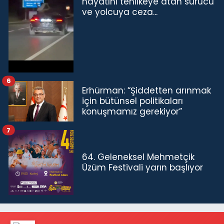
hayatını tehlikeye atan sürücü
ve yolcuya ceza...
6
Erhürman: “Şiddetten arınmak
için bütünsel politikaları
konuşmamız gerekiyor”
7
64. Geleneksel Mehmetçik
Üzüm Festivali yarın başlıyor