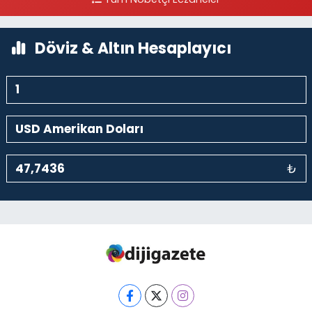
0 (212) 297 96 92
Yol Tarifi Al
Döviz & Altın Hesaplayıcı
₺