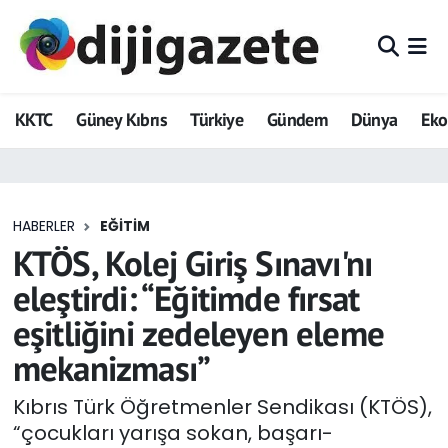
ADVERTORIAL
Hava Durumu
KKTC
Güney Kıbrıs
Türkiye
Gündem
Dünya
Ek
Dijigazete
Trafik Durumu
Dünya
Süper Lig Puan Durumu ve Fikstür
HABERLER
EĞITIM
Eğitim
Tüm Manşetler
KTÖS, Kolej Giriş Sınavı'nı
Ekonomi
Son Dakika Haberleri
eleştirdi: “Eğitimde fırsat
eşitliğini zedeleyen eleme
Foto Galeri
Haber Arşivi
mekanizması”
GEZİ
Kıbrıs Türk Öğretmenler Sendikası (KTÖS),
“çocukları yarışa sokan, başarı-
Güncel