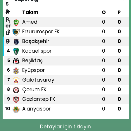
#
Takım
O
P
Amed
0
0
1
Erzurumspor FK
0
0
2
Başakşehir
0
0
3
Kocaelispor
0
0
4
Beşiktaş
0
0
5
Eyüpspor
0
0
6
Galatasaray
0
0
7
Çorum FK
0
0
8
Gaziantep FK
0
0
9
Alanyaspor
0
0
10
Detaylar için tıklayın