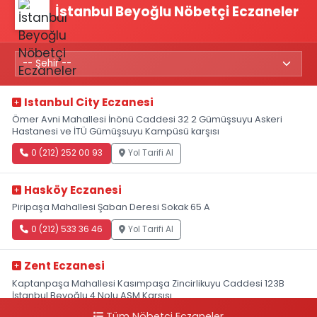
İstanbul Beyoğlu Nöbetçi Eczaneler
Istanbul City Eczanesi
Ömer Avni Mahallesi İnönü Caddesi 32 2 Gümüşsuyu Askeri
Hastanesi ve İTÜ Gümüşsuyu Kampüsü karşısı
0 (212) 252 00 93
Yol Tarifi Al
Hasköy Eczanesi
Piripaşa Mahallesi Şaban Deresi Sokak 65 A
0 (212) 533 36 46
Yol Tarifi Al
Zent Eczanesi
Kaptanpaşa Mahallesi Kasımpaşa Zincirlikuyu Caddesi 123B
İstanbul Beyoğlu 4 Nolu ASM Karşısı
Tüm Nöbetçi Eczaneler