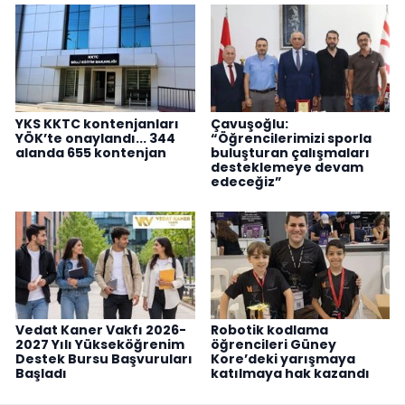
YKS KKTC kontenjanları
Çavuşoğlu:
YÖK’te onaylandı... 344
“Öğrencilerimizi sporla
alanda 655 kontenjan
buluşturan çalışmaları
desteklemeye devam
edeceğiz”
Vedat Kaner Vakfı 2026-
Robotik kodlama
2027 Yılı Yükseköğrenim
öğrencileri Güney
Destek Bursu Başvuruları
Kore’deki yarışmaya
Başladı
katılmaya hak kazandı