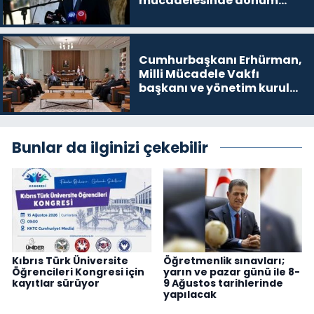
mücadelesinde dönüm
noktalarından biri”
Cumhurbaşkanı Erhürman,
Milli Mücadele Vakfı
başkanı ve yönetim kurulu
üyelerini kabul etti
Bunlar da ilginizi çekebilir
Kıbrıs Türk Üniversite
Öğretmenlik sınavları;
Öğrencileri Kongresi için
yarın ve pazar günü ile 8-
kayıtlar sürüyor
9 Ağustos tarihlerinde
yapılacak