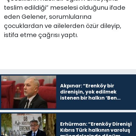
teslim edildiği” meselesi olduğunu ifade
eden Gelener, sorumlularına
çocuklardan ve ailelerden özür dileyip,
istifa etme çağrısı yaptı.
Akpınar: “Erenköy bir
direnişin, yok edilmek
istenen bir halkın ‘Ben
buradayım ve var olmaya
devam edeceğim’ dediği
yer
Erhürman: “Erenköy Direnişi
Kıbrıs Türk halkının varoluş