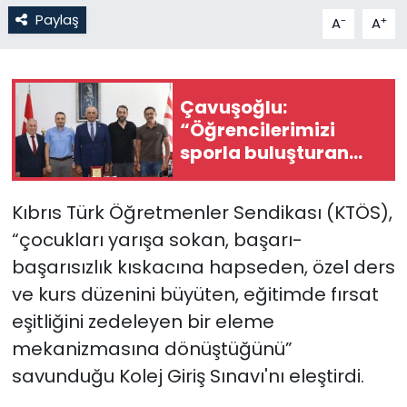
Paylaş
-
+
A
A
SAĞLIK
Spor
Çavuşoğlu:
“Öğrencilerimizi
Teknoloji
sporla buluşturan
çalışmaları
TÜRKiYE
desteklemeye devam
Kıbrıs Türk Öğretmenler Sendikası (KTÖS),
edeceğiz”
Video Galeri
“çocukları yarışa sokan, başarı-
başarısızlık kıskacına hapseden, özel ders
YAŞAM
ve kurs düzenini büyüten, eğitimde fırsat
eşitliğini zedeleyen bir eleme
Yazarlar
mekanizmasına dönüştüğünü”
savunduğu Kolej Giriş Sınavı'nı eleştirdi.