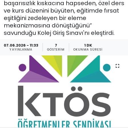
başarısızlık kıskacına hapseden, özel ders
ve kurs düzenini büyüten, eğitimde fırsat
Gündem
eşitliğini zedeleyen bir eleme
KKTC
mekanizmasına dönüştüğünü”
savunduğu Kolej Giriş Sınavı'nı eleştirdi.
KKTC YEREL SEÇİM 2018
07.06.2026 - 11:33
7
1 DK
YAYINLANMA
GÖSTERIM
OKUNMA SÜRESI
Kültür Sanat
Magazin
Moda
Nöbetçi Eczaneler
Otomobil Dünyası
Politika