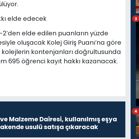
lüyor.
kkı elde edecek
3
S-2’den elde edilen puanların yüzde
iyle oluşacak Kolej Giriş Puanı’na göre
kolejlerin kontenjanları doğrultusunda
lam 695 öğrenci kayıt hakkı kazanacak.
4
ve Malzeme Dairesi, kullanılmış eşya
erakende usulü satışa çıkaracak