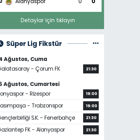
Alanyaspor
0
0
0
Detaylar için tıklayın
Süper Lig Fikstür
14 Ağustos, Cuma
alatasaray - Çorum FK
21:30
5 Ağustos, Cumartesi
onyaspor - Rizespor
19:00
asımpaşa - Trabzonspor
19:00
ençlerbirliği S.K. - Fenerbahçe
21:30
aziantep FK - Alanyaspor
21:30