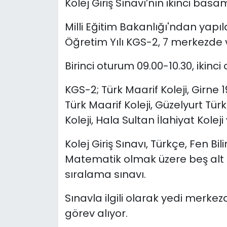
Kolej Giriş Sınavı’nın ikinci bas
SAĞLIK
Milli Eğitim Bakanlığı'ndan yap
Öğretim Yılı KGS-2, 7 merkezde ve
Spor
Birinci oturum 09.00-10.30, ikinci
Teknoloji
KGS-2; Türk Maarif Koleji, Girne
TÜRKiYE
Türk Maarif Koleji, Güzelyurt Türk
Koleji, Hala Sultan İlahiyat Koleji
Video Galeri
Kolej Giriş Sınavı, Türkçe, Fen Bili
YAŞAM
Matematik olmak üzere beş alt 
sıralama sınavı.
Yazarlar
Sınavla ilgili olarak yedi merk
görev alıyor.