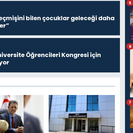
5
eçmişini bilen çocuklar geleceği daha
er”
6
niversite Öğrencileri Kongresi için
yor
7