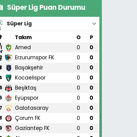
Süper Lig Puan Durumu
Süper Lig
#
Takım
O
P
Amed
0
0
1
Erzurumspor FK
0
0
2
Başakşehir
0
0
3
Kocaelispor
0
0
4
Beşiktaş
0
0
5
Eyüpspor
0
0
6
Galatasaray
0
0
7
Çorum FK
0
0
8
Gaziantep FK
0
0
9