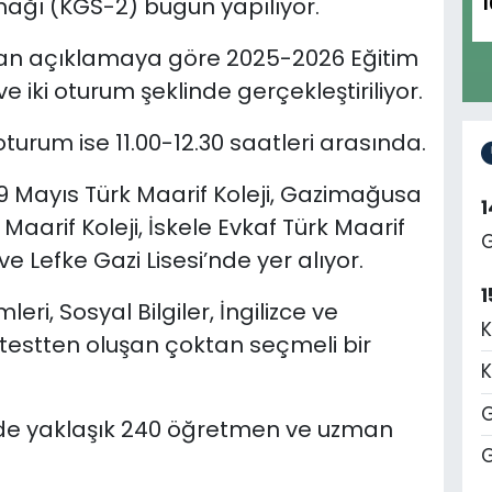
amağı (KGS-2) bugün yapılıyor.
1
ılan açıklamaya göre 2025-2026 Eğitim
 iki oturum şeklinde gerçekleştiriliyor.
 oturum ise 11.00-12.30 saatleri arasında.
 19 Mayıs Türk Maarif Koleji, Gazimağusa
 Maarif Koleji, İskele Evkaf Türk Maarif
G
 ve Lefke Gazi Lisesi’nde yer alıyor.
1
mleri, Sosyal Bilgiler, İngilizce ve
K
testten oluşan çoktan seçmeli bir
K
G
ezde yaklaşık 240 öğretmen ve uzman
G