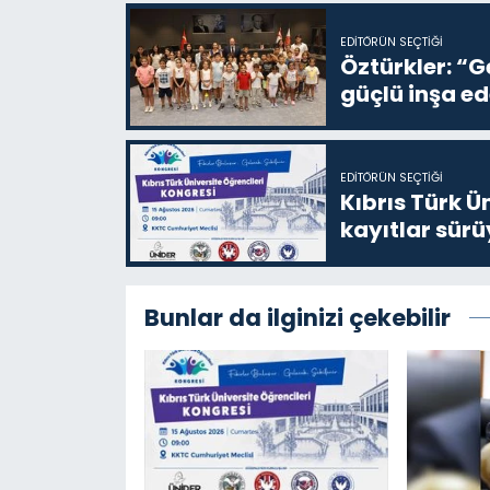
EDITÖRÜN SEÇTIĞI
Öztürkler: “G
güçlü inşa ed
EDITÖRÜN SEÇTIĞI
Kıbrıs Türk Ü
kayıtlar sürü
Bunlar da ilginizi çekebilir