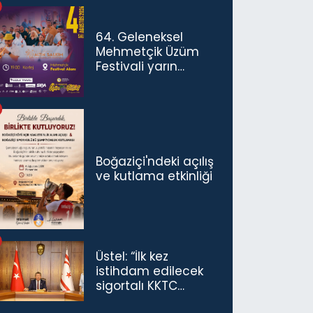
konuşmamız
gerekiyor”
64. Geleneksel
Mehmetçik Üzüm
Festivali yarın
başlıyor
Boğaziçi'ndeki açılış
ve kutlama etkinliği
Üstel: “İlk kez
istihdam edilecek
sigortalı KKTC
vatandaşları için