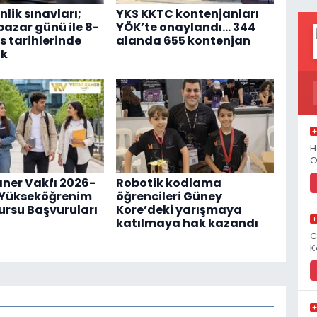
lik sınavları;
YKS KKTC kontenjanları
pazar günü ile 8-
YÖK’te onaylandı... 344
s tarihlerinde
alanda 655 kontenjan
ak
H
O
ner Vakfı 2026-
Robotik kodlama
ı Yükseköğrenim
öğrencileri Güney
ursu Başvuruları
Kore’deki yarışmaya
katılmaya hak kazandı
C
K