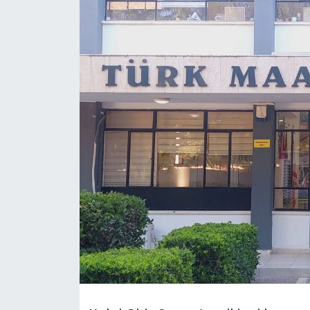
Gündem
KKTC
KKTC YEREL SEÇİM 2018
Kültür Sanat
Magazin
Moda
Nöbetçi Eczaneler
Otomobil Dünyası
Politika