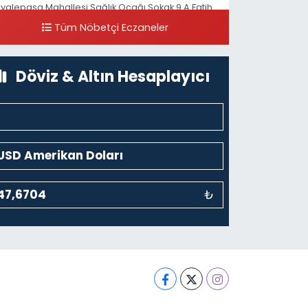
iyalepaşa Mahallesi Sağlık Ocağı Sokak 9 A Fatih
ultan ASM Yanı
Tüm Nöbetçi Eczaneler
0 (212) 297 30 13
Yol Tarifi Al
Döviz & Altın Hesaplayıcı
₺