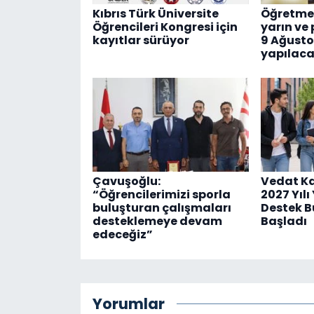
Kıbrıs Türk Üniversite
Öğretmen
Öğrencileri Kongresi için
yarın ve 
kayıtlar sürüyor
9 Ağusto
yapılac
Çavuşoğlu:
Vedat Ka
“Öğrencilerimizi sporla
2027 Yıl
buluşturan çalışmaları
Destek B
desteklemeye devam
Başladı
edeceğiz”
Yorumlar