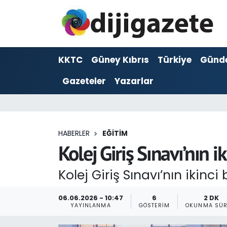
ADVERTORIAL
Hava Durumu
KKTC
Güney Kıbrıs
Türkiye
Günd
Dijigazete
Trafik Durumu
Gazeteler
Yazarlar
Dünya
Süper Lig Puan Durumu ve Fikstür
Eğitim
Tüm Manşetler
HABERLER
EĞITIM
Ekonomi
Son Dakika Haberleri
Kolej Giriş Sınavı’nın 
Foto Galeri
Haber Arşivi
Kolej Giriş Sınavı’nın ikin
GEZİ
06.06.2026 - 10:47
6
2 DK
YAYINLANMA
GÖSTERIM
OKUNMA SÜR
Güncel