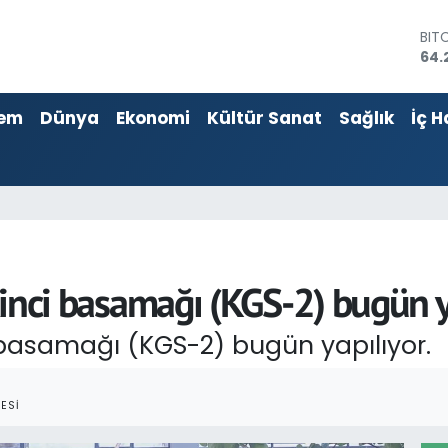
64.
DO
47,
EU
55,
em
Dünya
Ekonomi
Kültür Sanat
Sağlık
İç H
STE
64,
GRA
651
BİS
13.
ikinci basamağı (KGS-2) bugün y
ci basamağı (KGS-2) bugün yapılıyor.
ESI