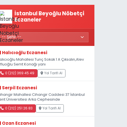
maaş desteğini 35
bin TL'ye çıkardık”
İstanbul Beyoğlu Nöbetçi
Eczaneler
Halıcıoğlu Eczanesi
alıcıoğlu Mahallesi Tunç Sokak 1 A Çıksalın,Alev
fluoğlu Semt Konağı yanı
0 (212) 369 45 49
Yol Tarifi Al
Serpil Eczanesi
ihangir Mahallesi Cihangir Caddesi 37 İstanbul
ent Üniversitesi Arka Cephesinde
0 (212) 251 26 83
Yol Tarifi Al
Ozan Eczanesi