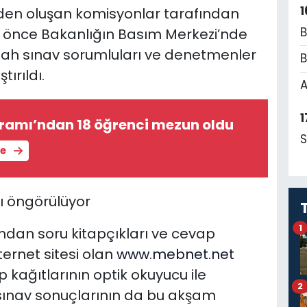
1
den oluşan komisyonlar tarafından
B
 önce Bakanlığın Basım Merkezi’nde
abah sınav sorumluları ve denetmenler
B
ırıldı.
A
1
gramı’ndan 18 öğrenci mezun oldu
S
le
ı öngörülüyor
1
dan soru kitapçıkları ve cevap
ternet sitesi olan
www.mebnet.net
kağıtlarının optik okuyucu ile
2
sınav sonuçlarının da bu akşam