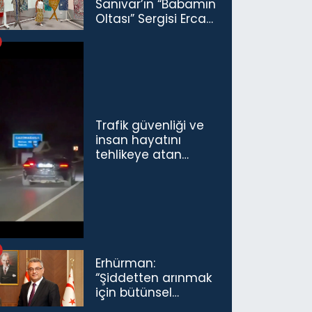
Sanıvar’ın “Babamın
Oltası” Sergisi Ercan
Havalimanı’nda
Açıldı
Trafik güvenliği ve
insan hayatını
tehlikeye atan
sürücü ve yolcuya
ceza...
Erhürman:
“Şiddetten arınmak
için bütünsel
politikaları