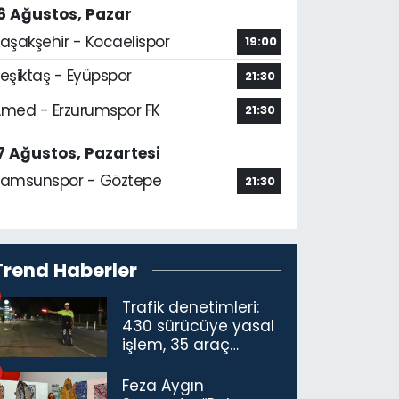
6 Ağustos, Pazar
aşakşehir - Kocaelispor
19:00
eşiktaş - Eyüpspor
21:30
med - Erzurumspor FK
21:30
7 Ağustos, Pazartesi
amsunspor - Göztepe
21:30
Trend Haberler
Trafik denetimleri:
430 sürücüye yasal
işlem, 35 araç
trafikten men
Feza Aygın