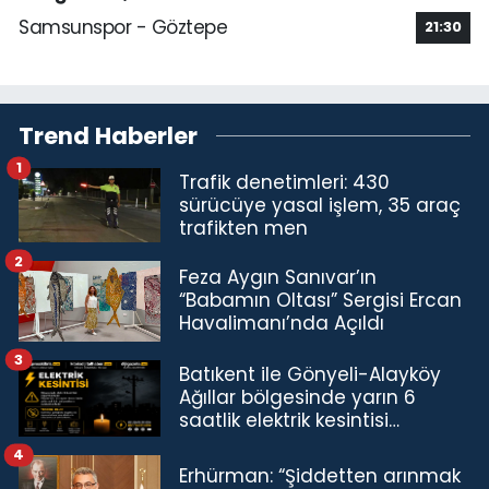
Samsunspor - Göztepe
21:30
Trend Haberler
1
Trafik denetimleri: 430
sürücüye yasal işlem, 35 araç
trafikten men
2
Feza Aygın Sanıvar’ın
“Babamın Oltası” Sergisi Ercan
Havalimanı’nda Açıldı
3
Batıkent ile Gönyeli-Alayköy
Ağıllar bölgesinde yarın 6
saatlik elektrik kesintisi…
4
Erhürman: “Şiddetten arınmak