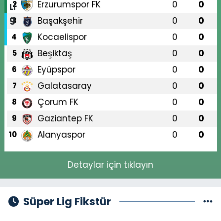
Erzurumspor FK
0
0
2
Başakşehir
0
0
3
Kocaelispor
0
0
4
Beşiktaş
0
0
5
Eyüpspor
0
0
6
Galatasaray
0
0
7
Çorum FK
0
0
8
Gaziantep FK
0
0
9
Alanyaspor
0
0
10
Detaylar için tıklayın
Süper Lig Fikstür