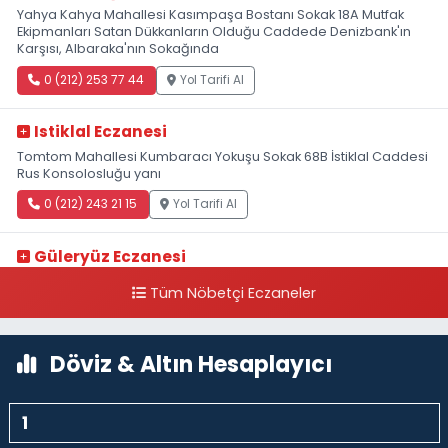
Yahya Kahya Mahallesi Kasımpaşa Bostanı Sokak 18A Mutfak
Ekipmanları Satan Dükkanların Olduğu Caddede Denizbank'ın
Karşısı, Albaraka'nın Sokağında
0 (212) 253 77 44
Yol Tarifi Al
Istiklal Eczanesi
Tomtom Mahallesi Kumbaracı Yokuşu Sokak 68B İstiklal Caddesi
Rus Konsolosluğu yanı
0 (212) 243 21 15
Yol Tarifi Al
Güleryüz Eczanesi
Piripaşa Mahallesi Şaban Deresi Sokak 7 D Koç Müzesi Arkası-
Tüm Nöbetçi Eczaneler
kalaycıbahçe Meydana Doğru
0 (212) 369 95 85
Yol Tarifi Al
Döviz & Altın Hesaplayıcı