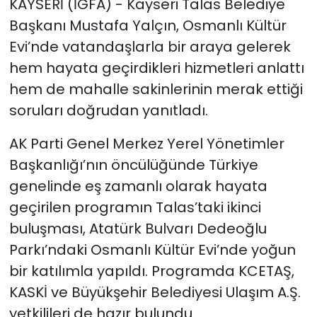
KAYSERİ (İGFA) - Kayseri Talas Belediye
Başkanı Mustafa Yalçın, Osmanlı Kültür
SAĞLIK
Evi’nde vatandaşlarla bir araya gelerek
hem hayata geçirdikleri hizmetleri anlattı
Spor
hem de mahalle sakinlerinin merak ettiği
Teknoloji
soruları doğrudan yanıtladı.
TÜRKiYE
AK Parti Genel Merkez Yerel Yönetimler
Başkanlığı’nın öncülüğünde Türkiye
Video Galeri
genelinde eş zamanlı olarak hayata
geçirilen programın Talas’taki ikinci
YAŞAM
buluşması, Atatürk Bulvarı Dedeoğlu
Parkı’ndaki Osmanlı Kültür Evi’nde yoğun
Yazarlar
bir katılımla yapıldı. Programda KCETAŞ,
KASKİ ve Büyükşehir Belediyesi Ulaşım A.Ş.
yetkilileri de hazır bulundu.