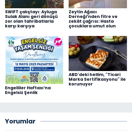
SWIFT çalıştayı: Ayluga
Zeytin Ağacı
Sulak Alanı geri dönüşü
Derneği’nden fitre ve
zor olan tahribatlarla
zekât çağrısı: Hasta
karşı karşıya
çocuklara umut olun
ABD'deki hellim, "Ticari
Marka Sertifikasyonu" ile
korunuyor
Engelliler Haftası’na
Engelsiz Şenlik
Yorumlar