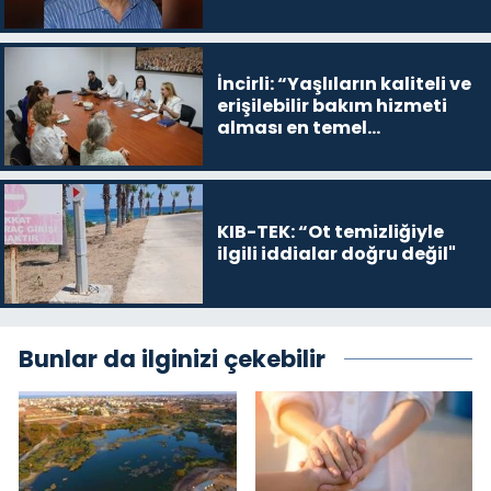
İncirli: “Yaşlıların kaliteli ve
erişilebilir bakım hizmeti
alması en temel
önceliğimiz”
KIB-TEK: “Ot temizliğiyle
ilgili iddialar doğru değil"
Bunlar da ilginizi çekebilir