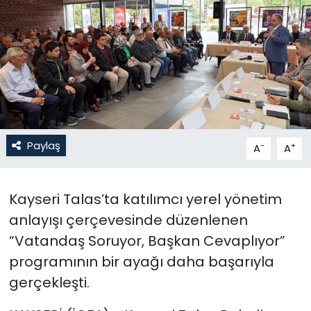
Gündem
KKTC
KKTC YEREL SEÇİM 2018
Kültür Sanat
Paylaş
-
+
A
A
Magazin
Kayseri Talas’ta katılımcı yerel yönetim
Moda
anlayışı çerçevesinde düzenlenen
Nöbetçi Eczaneler
“Vatandaş Soruyor, Başkan Cevaplıyor”
programının bir ayağı daha başarıyla
Otomobil Dünyası
gerçekleşti.
Politika