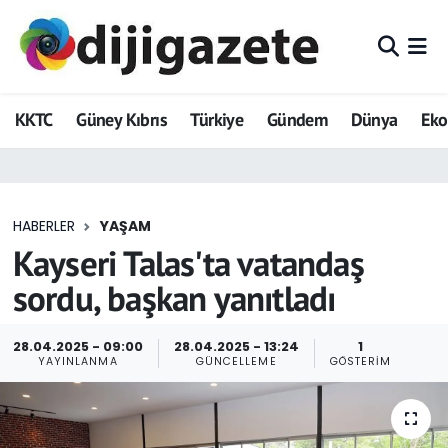
ADVERTORIAL
Hava Durumu
KKTC
Güney Kıbrıs
Türkiye
Gündem
Dünya
Ek
Dijigazete
Trafik Durumu
Dünya
Süper Lig Puan Durumu ve Fikstür
HABERLER
YAŞAM
Eğitim
Tüm Manşetler
Kayseri Talas'ta vatandaş
Ekonomi
Son Dakika Haberleri
sordu, başkan yanıtladı
Foto Galeri
Haber Arşivi
28.04.2025 - 09:00
28.04.2025 - 13:24
1
YAYINLANMA
GÜNCELLEME
GÖSTERIM
GEZİ
Güncel