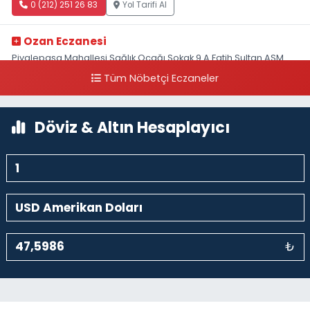
0 (212) 251 26 83
Yol Tarifi Al
Ozan Eczanesi
Piyalepaşa Mahallesi Sağlık Ocağı Sokak 9 A Fatih Sultan ASM
Yanı
Tüm Nöbetçi Eczaneler
0 (212) 297 30 13
Yol Tarifi Al
Döviz & Altın Hesaplayıcı
₺