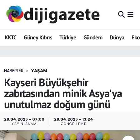
ADVERTORIAL
Hava Durumu
KKTC
Güney Kıbrıs
Türkiye
Gündem
Dünya
Ek
Dijigazete
Trafik Durumu
Dünya
Süper Lig Puan Durumu ve Fikstür
HABERLER
YAŞAM
Eğitim
Tüm Manşetler
Kayseri Büyükşehir
Ekonomi
Son Dakika Haberleri
zabıtasından minik Asya'ya
unutulmaz doğum günü
Foto Galeri
Haber Arşivi
GEZİ
28.04.2025 - 07:00
28.04.2025 - 13:24
YAYINLANMA
GÜNCELLEME
Güncel