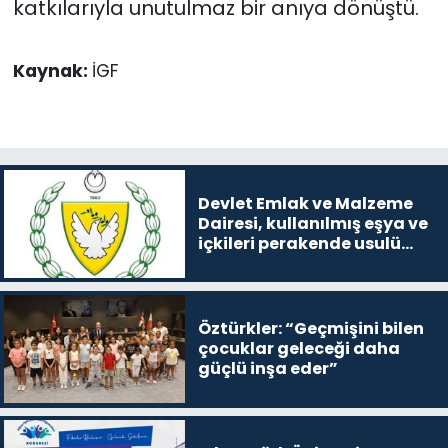
katkılarıyla unutulmaz bir anıya dönüştü.
Kaynak:
İGF
Devlet Emlak ve Malzeme
Dairesi, kullanılmış eşya ve
içkileri perakende usulü
satışa çıkaracak
Öztürkler: “Geçmişini bilen
çocuklar geleceği daha
güçlü inşa eder”