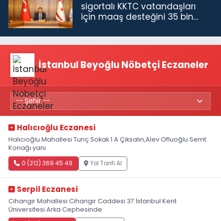
sigortalı KKTC vatandaşları
için maaş desteğini 35 bin
TL'ye çıkardık”
İstanbul Beyoğlu Nöbetçi Eczaneler
Halıcıoğlu Eczanesi
Halıcıoğlu Mahallesi Tunç Sokak 1 A Çıksalın,Alev Ofluoğlu Semt
Konağı yanı
0 (212) 369 45 49
Yol Tarifi Al
Serpil Eczanesi
Cihangir Mahallesi Cihangir Caddesi 37 İstanbul Kent
Üniversitesi Arka Cephesinde