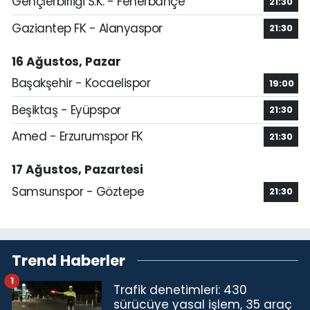
Gençlerbirliği S.K. - Fenerbahçe
21:30
Gaziantep FK - Alanyaspor
21:30
16 Ağustos, Pazar
Başakşehir - Kocaelispor
19:00
Beşiktaş - Eyüpspor
21:30
Amed - Erzurumspor FK
21:30
17 Ağustos, Pazartesi
Samsunspor - Göztepe
21:30
Trend Haberler
1
Trafik denetimleri: 430
sürücüye yasal işlem, 35 araç