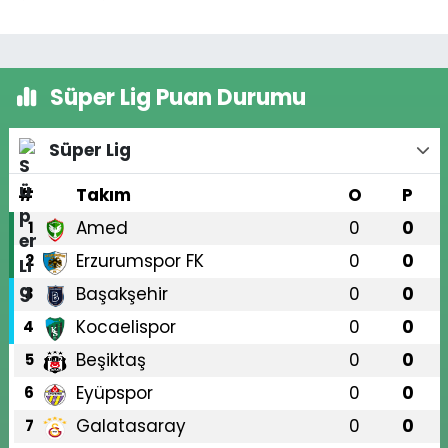
Süper Lig Puan Durumu
Süper Lig
#
Takım
O
P
Amed
0
0
1
Erzurumspor FK
0
0
2
Başakşehir
0
0
3
Kocaelispor
0
0
4
Beşiktaş
0
0
5
Eyüpspor
0
0
6
Galatasaray
0
0
7