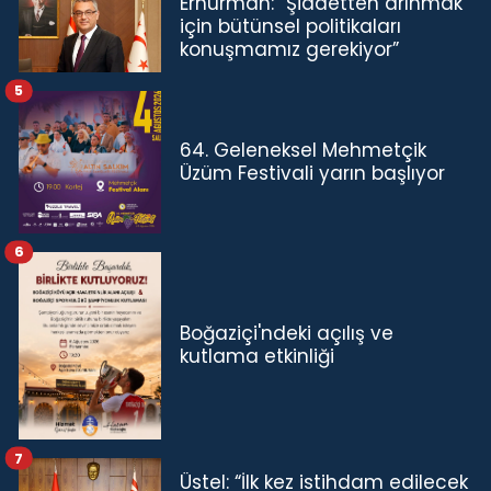
Erhürman: “Şiddetten arınmak
için bütünsel politikaları
konuşmamız gerekiyor”
5
64. Geleneksel Mehmetçik
Üzüm Festivali yarın başlıyor
6
Boğaziçi'ndeki açılış ve
kutlama etkinliği
7
Üstel: “İlk kez istihdam edilecek