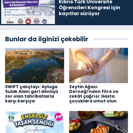
Kıbrıs Türk Üniversite
Öğrencileri Kongresi için
kayıtlar sürüyor
Bunlar da ilginizi çekebilir
SWIFT çalıştayı: Ayluga
Zeytin Ağacı
Sulak Alanı geri dönüşü
Derneği’nden fitre ve
zor olan tahribatlarla
zekât çağrısı: Hasta
karşı karşıya
çocuklara umut olun