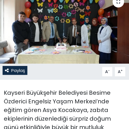
Gündem
KKTC
KKTC YEREL SEÇİM 2018
Kültür Sanat
Magazin
Paylaş
-
+
A
A
Moda
Kayseri Büyükşehir Belediyesi Besime
Nöbetçi Eczaneler
Özderici Engelsiz Yaşam Merkezi’nde
eğitim gören Asya Kocakaya, zabıta
Otomobil Dünyası
ekiplerinin düzenlediği sürpriz doğum
günü etkinliğiyle büyük bir mutluluk
Politika