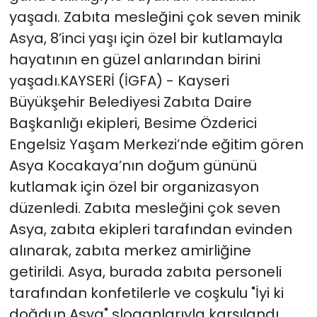
yaşadı. Zabıta mesleğini çok seven minik
SAĞLIK
Asya, 8’inci yaşı için özel bir kutlamayla
hayatının en güzel anlarından birini
Spor
yaşadı.KAYSERİ (İGFA) - Kayseri
Büyükşehir Belediyesi Zabıta Daire
Teknoloji
Başkanlığı ekipleri, Besime Özderici
TÜRKiYE
Engelsiz Yaşam Merkezi’nde eğitim gören
Asya Kocakaya’nın doğum gününü
Video Galeri
kutlamak için özel bir organizasyon
düzenledi. Zabıta mesleğini çok seven
YAŞAM
Asya, zabıta ekipleri tarafından evinden
alınarak, zabıta merkez amirliğine
Yazarlar
getirildi. Asya, burada zabıta personeli
tarafından konfetilerle ve coşkulu "İyi ki
doğdun Asya" sloganlarıyla karşılandı.