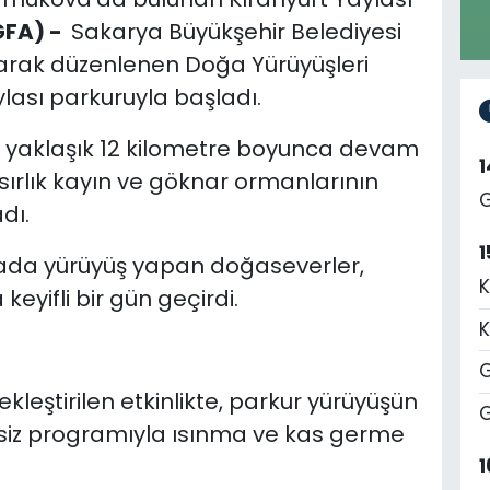
GFA) -
Sakarya Büyükşehir Belediyesi
larak düzenlenen Doğa Yürüyüşleri
lası parkuruyla başladı.
 yaklaşık 12 kilometre boyunca devam
ırlık kayın ve göknar ormanlarının
G
dı.
1
ylada yürüyüş yapan doğaseverler,
K
keyifli bir gün geçirdi.
K
G
leştirilen etkinlikte, parkur yürüyüşün
G
ersiz programıyla ısınma ve kas germe
1