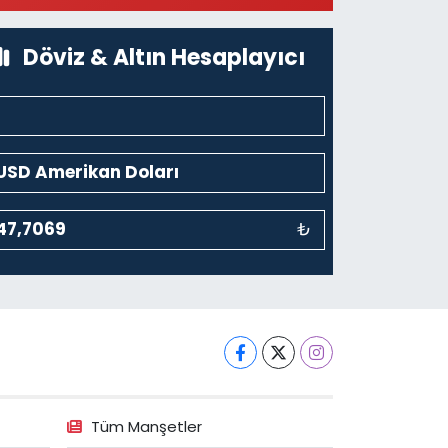
üzesi Arkası-kalaycıbahçe Meydana Doğru
0 (212) 369 95 85
Yol Tarifi Al
Döviz & Altın Hesaplayıcı
₺
Tüm Manşetler