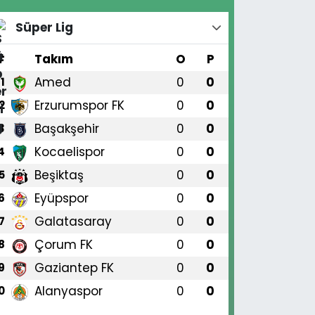
Süper Lig
#
Takım
O
P
Amed
0
0
1
Erzurumspor FK
0
0
2
Başakşehir
0
0
3
Kocaelispor
0
0
4
Beşiktaş
0
0
5
Eyüpspor
0
0
6
Galatasaray
0
0
7
Çorum FK
0
0
8
Gaziantep FK
0
0
9
Alanyaspor
0
0
0