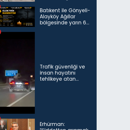
Havalimanı’nda
Açıldı
Batıkent ile Gönyeli-
Alayköy Ağıllar
bölgesinde yarın 6
saatlik elektrik
kesintisi…
Trafik güvenliği ve
insan hayatını
tehlikeye atan
sürücü ve yolcuya
ceza...
Erhürman: