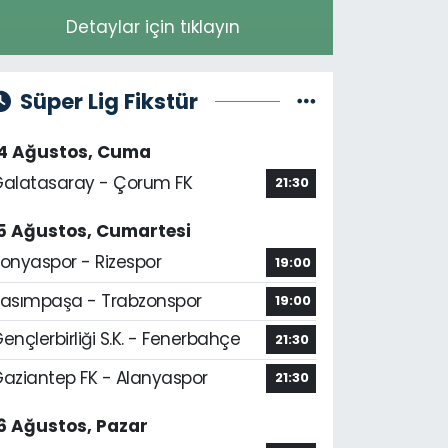
Detaylar için tıklayın
Süper Lig Fikstür
14 Ağustos, Cuma
alatasaray - Çorum FK
21:30
5 Ağustos, Cumartesi
onyaspor - Rizespor
19:00
asımpaşa - Trabzonspor
19:00
ençlerbirliği S.K. - Fenerbahçe
21:30
aziantep FK - Alanyaspor
21:30
6 Ağustos, Pazar