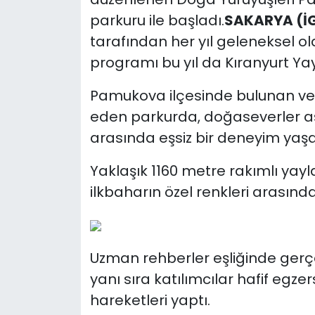
parkuru ile başladı.
SAKARYA (İ
SAĞLIK
tarafından her yıl geleneksel o
programı bu yıl da Kıranyurt Yay
Spor
Pamukova ilçesinde bulunan ve
Teknoloji
eden parkurda, doğaseverler as
arasında eşsiz bir deneyim yaşa
TÜRKiYE
Yaklaşık 1160 metre rakımlı ya
Video Galeri
ilkbaharın özel renkleri arasında 
YAŞAM
Yazarlar
Uzman rehberler eşliğinde gerçek
yanı sıra katılımcılar hafif egz
hareketleri yaptı.