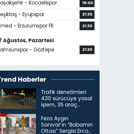
aşakşehir - Kocaelispor
19:00
eşiktaş - Eyüpspor
21:30
med - Erzurumspor FK
21:30
7 Ağustos, Pazartesi
amsunspor - Göztepe
21:30
Trend Haberler
Trafik denetimleri:
430 sürücüye yasal
işlem, 35 araç
trafikten men
Feza Aygın
Sanıvar’ın “Babamın
Oltası” Sergisi Ercan