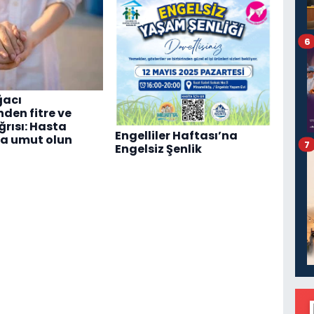
6
ğacı
nden fitre ve
ğrısı: Hasta
Engelliler Haftası’na
a umut olun
7
Engelsiz Şenlik