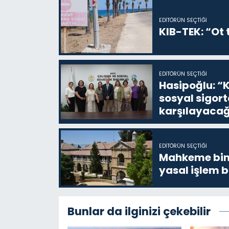
EDITÖRÜN SEÇTIĞI
KIB-TEK: “Ot t
EDITÖRÜN SEÇTIĞI
Hasipoğlu: “K
sosyal sigor
karşılayacağ
EDITÖRÜN SEÇTIĞI
Mahkeme bina
yasal işlem b
Bunlar da ilginizi çekebilir