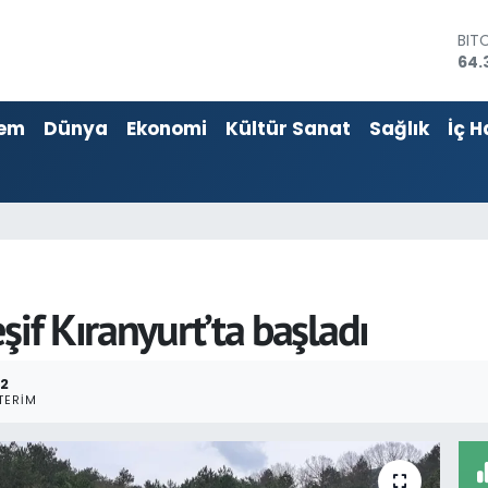
DO
47,
EU
55,
em
Dünya
Ekonomi
Kültür Sanat
Sağlık
İç H
STE
64,
GRA
661
BİS
13.
BIT
64.
şif Kıranyurt’ta başladı
2
TERIM