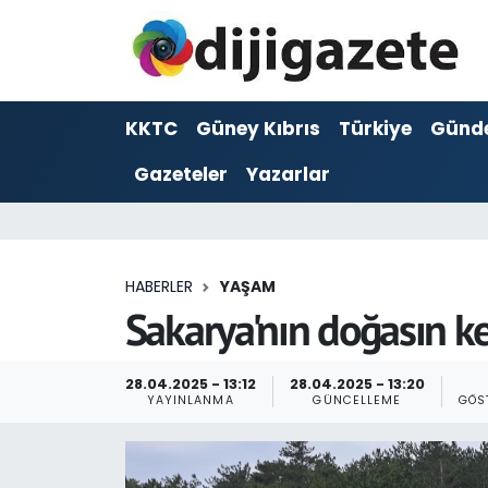
ADVERTORIAL
Hava Durumu
KKTC
Güney Kıbrıs
Türkiye
Günd
Dijigazete
Trafik Durumu
Gazeteler
Yazarlar
Dünya
Süper Lig Puan Durumu ve Fikstür
Eğitim
Tüm Manşetler
HABERLER
YAŞAM
Ekonomi
Son Dakika Haberleri
Sakarya'nın doğasın ke
Foto Galeri
Haber Arşivi
28.04.2025 - 13:12
28.04.2025 - 13:20
YAYINLANMA
GÜNCELLEME
GÖS
GEZİ
Güncel