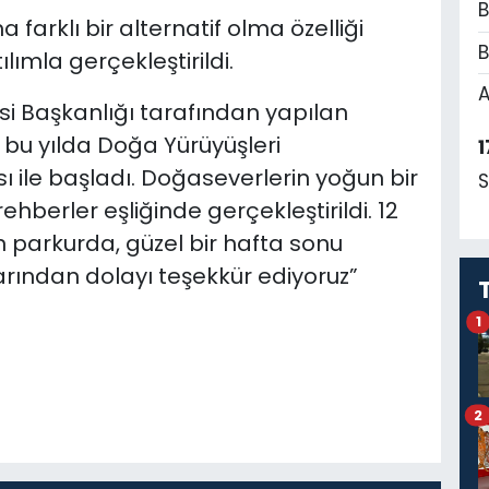
B
 farklı bir alternatif olma özelliği
B
ımla gerçekleştirildi.
A
si Başkanlığı tarafından yapılan
 bu yılda Doğa Yürüyüşleri
1
ı ile başladı. Doğaseverlerin yoğun bir
S
hberler eşliğinde gerçekleştirildi. 12
parkurda, güzel bir hafta sonu
rından dolayı teşekkür ediyoruz”
1
2