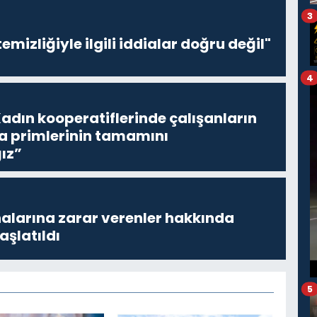
3
emizliğiyle ilgili iddialar doğru değil"
4
adın kooperatiflerinde çalışanların
ta primlerinin tamamını
ız”
larına zarar verenler hakkında
aşlatıldı
5