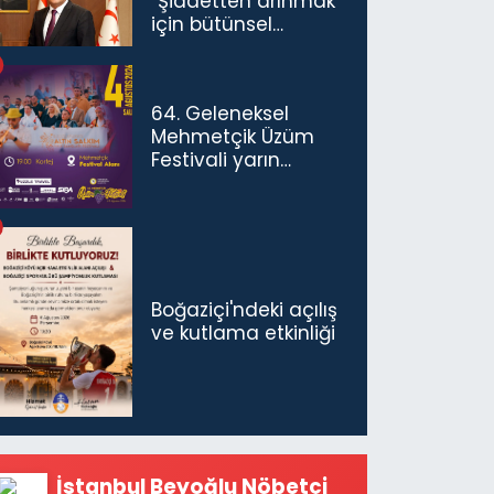
“Şiddetten arınmak
için bütünsel
politikaları
konuşmamız
gerekiyor”
64. Geleneksel
Mehmetçik Üzüm
Festivali yarın
başlıyor
Boğaziçi'ndeki açılış
ve kutlama etkinliği
İstanbul Beyoğlu Nöbetçi