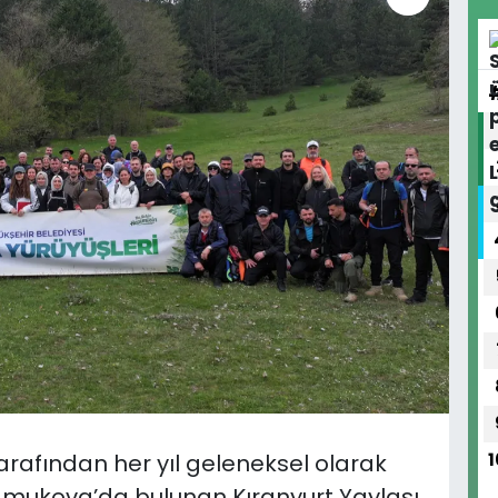
arafından her yıl geleneksel olarak
1
amukova’da bulunan Kıranyurt Yaylası