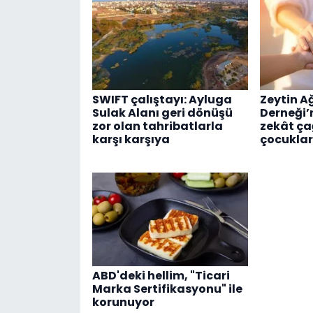
SWIFT çalıştayı: Ayluga
Zeytin A
Sulak Alanı geri dönüşü
Derneği’
zor olan tahribatlarla
zekât ça
karşı karşıya
çocuklar
ABD'deki hellim, "Ticari
Marka Sertifikasyonu" ile
korunuyor