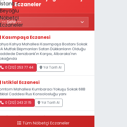
Eczaneler
Kasımpaşa Eczanesi
ahya Kahya Mahallesi Kasımpaşa Bostanı Sokak
8A Mutfak Ekipmanları Satan Dükkanların Olduğu
addede Denizbank'ın Karşısı, Albaraka'nın
okağında
0 (212) 253 77 44
Yol Tarifi Al
Istiklal Eczanesi
omtom Mahallesi Kumbaracı Yokuşu Sokak 68B
stiklal Caddesi Rus Konsolosluğu yanı
0 (212) 243 21 15
Yol Tarifi Al
Güleryüz Eczanesi
Tüm Nöbetçi Eczaneler
iripaşa Mahallesi Şaban Deresi Sokak 7 D Koç