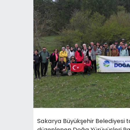
Gündem
KKTC
KKTC YEREL SEÇİM 2018
Kültür Sanat
Magazin
Moda
Nöbetçi Eczaneler
Otomobil Dünyası
Sakarya Büyükşehir Belediyesi t
Politika
düzenlenen Doğa Yürüyüşleri P