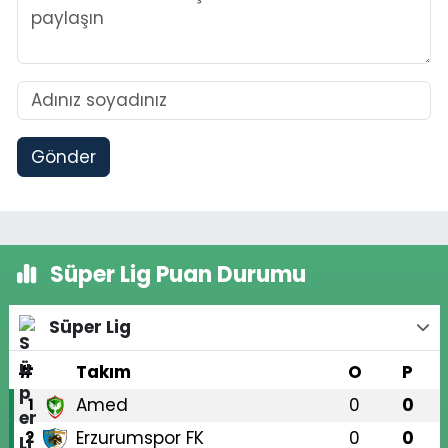
Gönder
Süper Lig Puan Durumu
Süper Lig
#
Takım
O
P
Amed
0
0
1
Erzurumspor FK
0
0
2