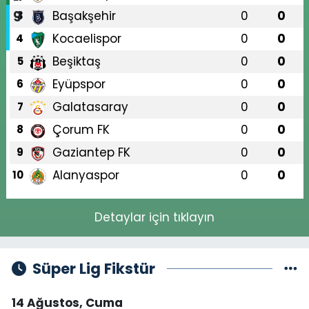
Başakşehir
0
0
3
Kocaelispor
0
0
4
Beşiktaş
0
0
5
Eyüpspor
0
0
6
Galatasaray
0
0
7
Çorum FK
0
0
8
Gaziantep FK
0
0
9
Alanyaspor
0
0
10
Detaylar için tıklayın
Süper Lig Fikstür
14 Ağustos, Cuma