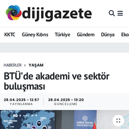
ADVERTORIAL
Hava Durumu
KKTC
Güney Kıbrıs
Türkiye
Gündem
Dünya
Ek
Dijigazete
Trafik Durumu
Dünya
Süper Lig Puan Durumu ve Fikstür
HABERLER
YAŞAM
Eğitim
Tüm Manşetler
BTÜ’de akademi ve sektör
Ekonomi
Son Dakika Haberleri
buluşması
Foto Galeri
Haber Arşivi
28.04.2025 - 12:57
28.04.2025 - 13:20
YAYINLANMA
GÜNCELLEME
GEZİ
Güncel