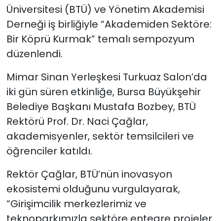
Üniversitesi (BTÜ) ve Yönetim Akademisi
Derneği iş birliğiyle “Akademiden Sektöre:
SAĞLIK
Bir Köprü Kurmak” temalı sempozyum
Spor
düzenlendi.
Teknoloji
Mimar Sinan Yerleşkesi Turkuaz Salon’da
iki gün süren etkinliğe, Bursa Büyükşehir
TÜRKiYE
Belediye Başkanı Mustafa Bozbey, BTÜ
Rektörü Prof. Dr. Naci Çağlar,
Video Galeri
akademisyenler, sektör temsilcileri ve
YAŞAM
öğrenciler katıldı.
Rektör Çağlar, BTÜ’nün inovasyon
Yazarlar
ekosistemi olduğunu vurgulayarak,
“Girişimcilik merkezlerimiz ve
teknoparkımızla sektöre entegre projeler