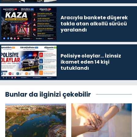
Aracıyla bankete düşerek
takla atan alkollü sürücü
yaralandı
Polisiye olaylar… İzinsiz
ikamet eden 14 kişi
tutuklandı
Bunlar da ilginizi çekebilir