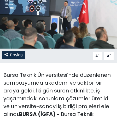
Gündem
KKTC
KKTC YEREL SEÇİM 2018
Kültür Sanat
Paylaş
-
+
A
A
Magazin
Bursa Teknik Üniversitesi’nde düzenlenen
Moda
sempozyumda akademi ve sektör bir
Nöbetçi Eczaneler
araya geldi. İki gün süren etkinlikte, iş
yaşamındaki sorunlara çözümler üretildi
Otomobil Dünyası
ve üniversite-sanayi iş birliği projeleri ele
alındı.
BURSA (İGFA) -
Bursa Teknik
Politika