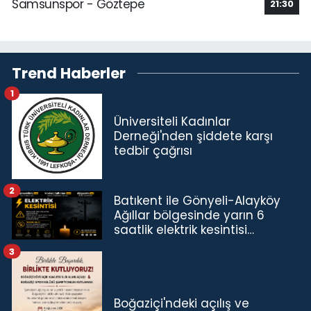
Samsunspor - Göztepe
21:30
Trend Haberler
1
Üniversiteli Kadınlar
Derneği'nden şiddete karşı
tedbir çağrısı
2
Batıkent ile Gönyeli-Alayköy
Ağıllar bölgesinde yarın 6
saatlik elektrik kesintisi…
3
Boğaziçi'ndeki açılış ve