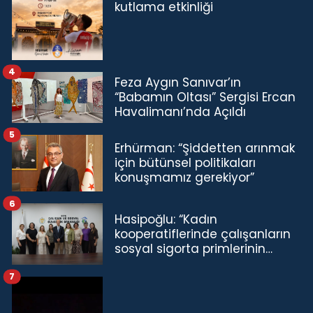
kutlama etkinliği
4
Feza Aygın Sanıvar’ın
“Babamın Oltası” Sergisi Ercan
Havalimanı’nda Açıldı
5
Erhürman: “Şiddetten arınmak
için bütünsel politikaları
konuşmamız gerekiyor”
6
Hasipoğlu: “Kadın
kooperatiflerinde çalışanların
sosyal sigorta primlerinin
tamamını karşılayacağız”
7