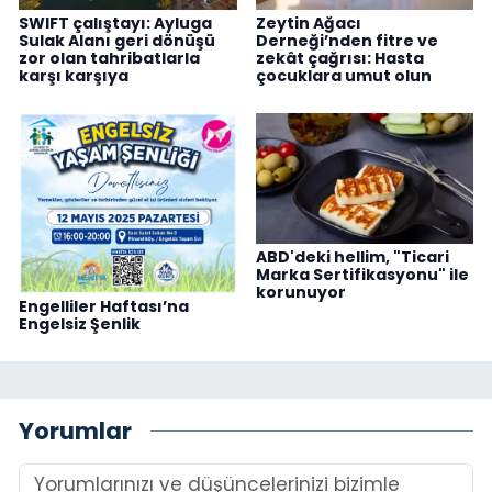
SWIFT çalıştayı: Ayluga
Zeytin Ağacı
Sulak Alanı geri dönüşü
Derneği’nden fitre ve
zor olan tahribatlarla
zekât çağrısı: Hasta
karşı karşıya
çocuklara umut olun
ABD'deki hellim, "Ticari
Marka Sertifikasyonu" ile
korunuyor
Engelliler Haftası’na
Engelsiz Şenlik
Yorumlar