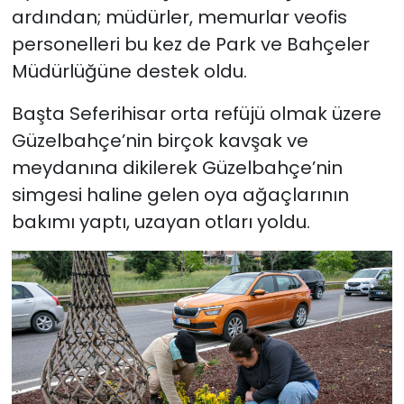
ardından; müdürler, memurlar veofis
personelleri bu kez de Park ve Bahçeler
SAĞLIK
Müdürlüğüne destek oldu.
Spor
Başta Seferihisar orta refüjü olmak üzere
Teknoloji
Güzelbahçe’nin birçok kavşak ve
meydanına dikilerek Güzelbahçe’nin
TÜRKiYE
simgesi haline gelen oya ağaçlarının
bakımı yaptı, uzayan otları yoldu.
Video Galeri
YAŞAM
Yazarlar