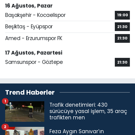
16 Ağustos, Pazar
Başakşehir - Kocaelispor
19:00
Beşiktaş - Eyüpspor
21:30
Amed - Erzurumspor FK
21:30
17 Ağustos, Pazartesi
Samsunspor - Göztepe
21:30
Trend Haberler
1
Trafik denetimleri: 430
sürücüye yasal işlem, 35 araç
trafikten men
2
Feza Aygın Sanıvar’ın