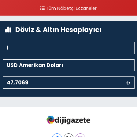
Piripaşa Mahallesi Şaban Deresi Sokak 7 D Koç Müzesi Arkası-
Tüm Nöbetçi Eczaneler
kalaycıbahçe Meydana Doğru
0 (212) 369 95 85
Yol Tarifi Al
Döviz & Altın Hesaplayıcı
₺