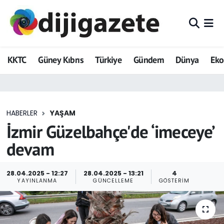
ADVERTORIAL
Hava Durumu
KKTC
Güney Kıbrıs
Türkiye
Gündem
Dünya
Ek
Dijigazete
Trafik Durumu
Dünya
Süper Lig Puan Durumu ve Fikstür
HABERLER
YAŞAM
Eğitim
Tüm Manşetler
İzmir Güzelbahçe'de ‘imeceye’
Ekonomi
Son Dakika Haberleri
devam
Foto Galeri
Haber Arşivi
28.04.2025 - 12:27
28.04.2025 - 13:21
4
YAYINLANMA
GÜNCELLEME
GÖSTERIM
GEZİ
Güncel