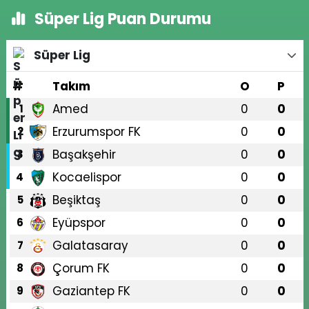
Süper Lig Puan Durumu
Süper Lig
#
Takım
O
P
Amed
0
0
1
Erzurumspor FK
0
0
2
Başakşehir
0
0
3
Kocaelispor
0
0
4
Beşiktaş
0
0
5
Eyüpspor
0
0
6
Galatasaray
0
0
7
Çorum FK
0
0
8
Gaziantep FK
0
0
9