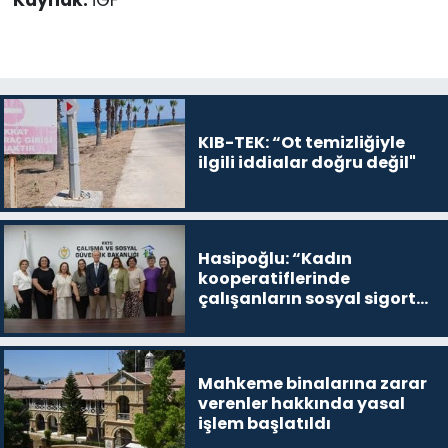
Kaynak:
İGF
KIB-TEK: “Ot temizliğiyle
ilgili iddialar doğru değil"
Hasipoğlu: “Kadın
kooperatiflerinde
çalışanların sosyal sigorta
primlerinin tamamını
karşılayacağız”
Mahkeme binalarına zarar
verenler hakkında yasal
işlem başlatıldı