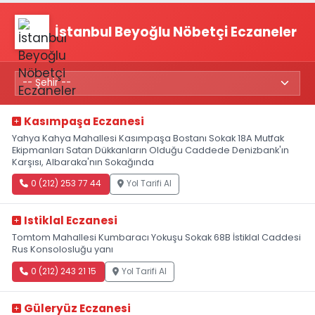
İstanbul Beyoğlu Nöbetçi Eczaneler
Kasımpaşa Eczanesi
Yahya Kahya Mahallesi Kasımpaşa Bostanı Sokak 18A Mutfak
Ekipmanları Satan Dükkanların Olduğu Caddede Denizbank'ın
Karşısı, Albaraka'nın Sokağında
0 (212) 253 77 44
Yol Tarifi Al
Istiklal Eczanesi
Tomtom Mahallesi Kumbaracı Yokuşu Sokak 68B İstiklal Caddesi
Rus Konsolosluğu yanı
0 (212) 243 21 15
Yol Tarifi Al
Güleryüz Eczanesi