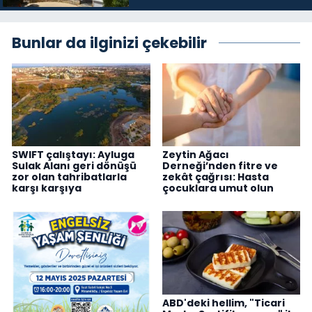
Bunlar da ilginizi çekebilir
SWIFT çalıştayı: Ayluga
Zeytin Ağacı
Sulak Alanı geri dönüşü
Derneği’nden fitre ve
zor olan tahribatlarla
zekât çağrısı: Hasta
karşı karşıya
çocuklara umut olun
ABD'deki hellim, "Ticari