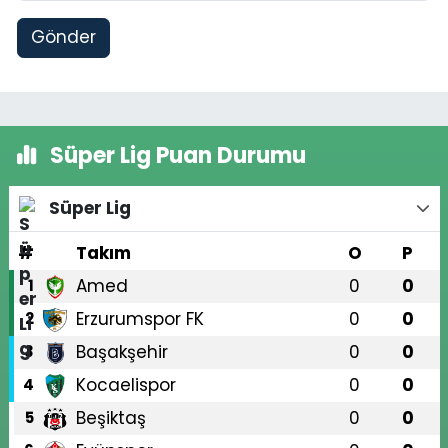
Gönder
Süper Lig Puan Durumu
Süper Lig
#
Takım
O
P
Amed
0
0
1
Erzurumspor FK
0
0
2
Başakşehir
0
0
3
Kocaelispor
0
0
4
Beşiktaş
0
0
5