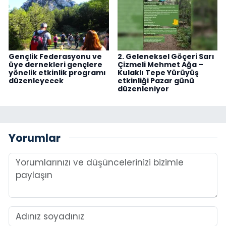
Gençlik Federasyonu ve
2. Geleneksel Göçeri Sarı
üye dernekleri gençlere
Çizmeli Mehmet Ağa –
yönelik etkinlik programı
Kulaklı Tepe Yürüyüş
düzenleyecek
etkinliği Pazar günü
düzenleniyor
Yorumlar