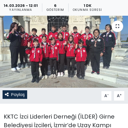
14.03.2026 - 12:01
6
1 DK
Gündem
YAYINLANMA
GÖSTERIM
OKUNMA SÜRESI
KKTC
KKTC YEREL SEÇİM 2018
Kültür Sanat
Magazin
Moda
Paylaş
-
+
A
A
Nöbetçi Eczaneler
Otomobil Dünyası
KKTC İzci Liderleri Derneği (İLDER) Girne
Belediyesi İzcileri, İzmir’de Uzay Kampı
Politika