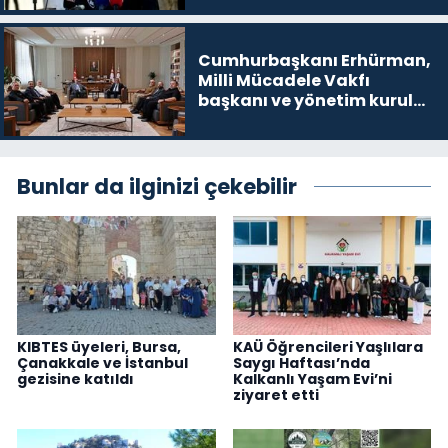
Cumhurbaşkanı Erhürman,
Milli Mücadele Vakfı
başkanı ve yönetim kurulu
üyelerini kabul etti
Bunlar da ilginizi çekebilir
KIBTES üyeleri, Bursa,
KAÜ Öğrencileri Yaşlılara
Çanakkale ve İstanbul
Saygı Haftası’nda
gezisine katıldı
Kalkanlı Yaşam Evi’ni
ziyaret etti