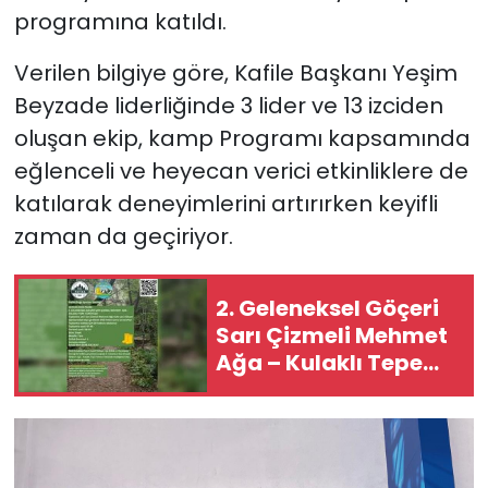
programına katıldı.
SAĞLIK
Verilen bilgiye göre, Kafile Başkanı Yeşim
Beyzade liderliğinde 3 lider ve 13 izciden
Spor
oluşan ekip, kamp Programı kapsamında
Teknoloji
eğlenceli ve heyecan verici etkinliklere de
katılarak deneyimlerini artırırken keyifli
TÜRKiYE
zaman da geçiriyor.
Video Galeri
2. Geleneksel Göçeri
YAŞAM
Sarı Çizmeli Mehmet
Ağa – Kulaklı Tepe
Yazarlar
Yürüyüş etkinliği
Pazar günü
düzenleniyor