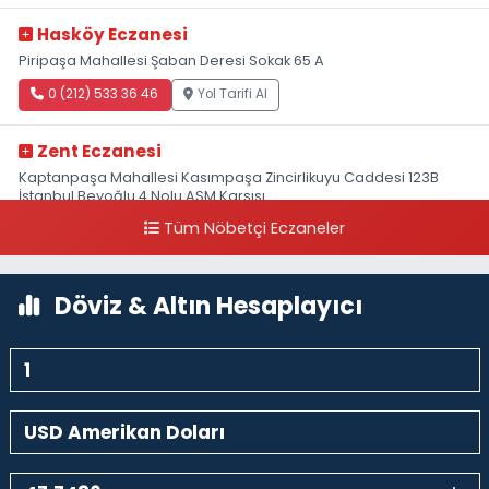
Hasköy Eczanesi
Piripaşa Mahallesi Şaban Deresi Sokak 65 A
0 (212) 533 36 46
Yol Tarifi Al
Zent Eczanesi
Kaptanpaşa Mahallesi Kasımpaşa Zincirlikuyu Caddesi 123B
İstanbul Beyoğlu 4 Nolu ASM Karşısı
Tüm Nöbetçi Eczaneler
0 (212) 297 96 92
Yol Tarifi Al
Döviz & Altın Hesaplayıcı