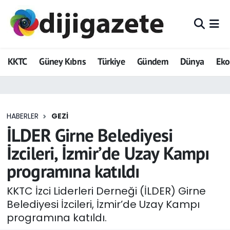
ADVERTORIAL
Hava Durumu
KKTC
Güney Kıbrıs
Türkiye
Gündem
Dünya
Ek
Dijigazete
Trafik Durumu
Dünya
Süper Lig Puan Durumu ve Fikstür
HABERLER
GEZI
Eğitim
Tüm Manşetler
İLDER Girne Belediyesi
Ekonomi
Son Dakika Haberleri
İzcileri, İzmir’de Uzay Kampı
programına katıldı
Foto Galeri
Haber Arşivi
KKTC İzci Liderleri Derneği (İLDER) Girne
GEZİ
Belediyesi İzcileri, İzmir’de Uzay Kampı
programına katıldı.
Güncel