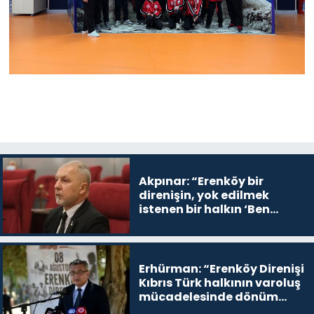
Akpınar: “Erenköy bir
direnişin, yok edilmek
istenen bir halkın ‘Ben
buradayım ve var olmaya
devam edeceğim’ dediği
yer
Erhürman: “Erenköy Direnişi
Kıbrıs Türk halkının varoluş
mücadelesinde dönüm
noktalarından biri”