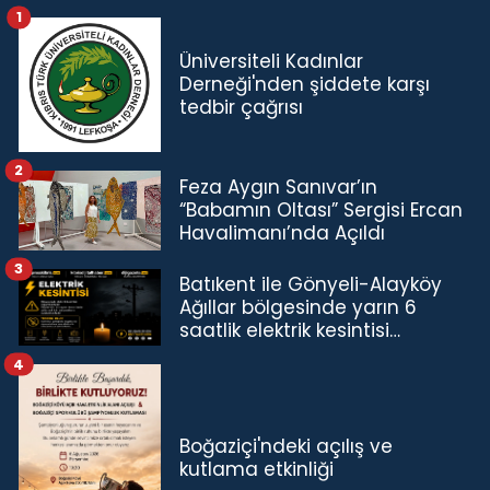
1
Üniversiteli Kadınlar
Derneği'nden şiddete karşı
tedbir çağrısı
2
Feza Aygın Sanıvar’ın
“Babamın Oltası” Sergisi Ercan
Havalimanı’nda Açıldı
3
Batıkent ile Gönyeli-Alayköy
Ağıllar bölgesinde yarın 6
saatlik elektrik kesintisi…
4
Boğaziçi'ndeki açılış ve
kutlama etkinliği