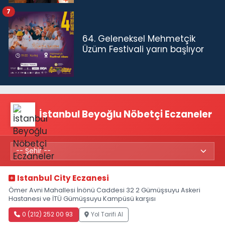
7
64. Geleneksel Mehmetçik
Üzüm Festivali yarın başlıyor
İstanbul Beyoğlu Nöbetçi Eczaneler
Istanbul City Eczanesi
Ömer Avni Mahallesi İnönü Caddesi 32 2 Gümüşsuyu Askeri
Hastanesi ve İTÜ Gümüşsuyu Kampüsü karşısı
0 (212) 252 00 93
Yol Tarifi Al