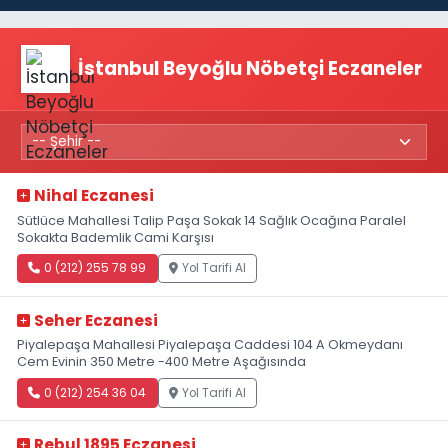
İstanbul Beyoğlu Nöbetçi Eczaneler
Nihal Eczanesi
Sütlüce Mahallesi Talip Paşa Sokak 14 Sağlık Ocağına Paralel
Sokakta Bademlik Cami Karşısı
0 (212) 255 78 99
Yol Tarifi Al
Seher Eczanesi
Piyalepaşa Mahallesi Piyalepaşa Caddesi 104 A Okmeydanı
Cem Evinin 350 Metre -400 Metre Aşağısında
0 (212) 254 36 04
Yol Tarifi Al
Rebul 1895 Eczanesi