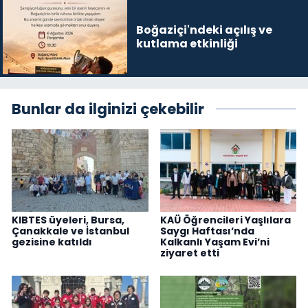
Boğaziçi'ndeki açılış ve
kutlama etkinliği
Bunlar da ilginizi çekebilir
KIBTES üyeleri, Bursa,
KAÜ Öğrencileri Yaşlılara
Çanakkale ve İstanbul
Saygı Haftası’nda
gezisine katıldı
Kalkanlı Yaşam Evi’ni
ziyaret etti