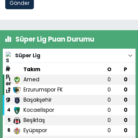
Gönder
Süper Lig Puan Durumu
Süper Lig
#
Takım
O
P
Amed
0
0
1
Erzurumspor FK
0
0
2
Başakşehir
0
0
3
Kocaelispor
0
0
4
Beşiktaş
0
0
5
Eyüpspor
0
0
6