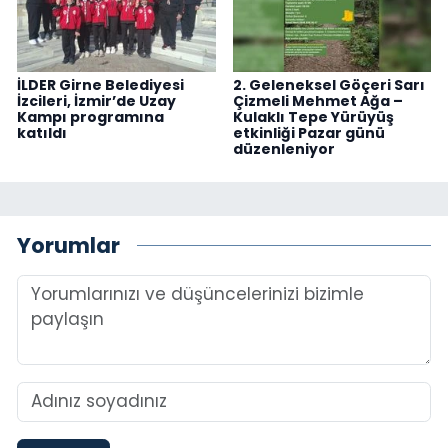
İLDER Girne Belediyesi
2. Geleneksel Göçeri Sarı
İzcileri, İzmir’de Uzay
Çizmeli Mehmet Ağa –
Kampı programına
Kulaklı Tepe Yürüyüş
katıldı
etkinliği Pazar günü
düzenleniyor
Yorumlar