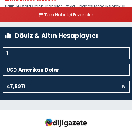
Katip Mustafa Çelebi Mahallesi İstiklal Caddesi Meşelik Sokak, 3B
Akbank Sanat karşısı, Fransız Konsolosluğu Çaprazı
Tüm Nöbetçi Eczaneler
0 (212) 243 69 36
Yol Tarifi Al
Döviz & Altın Hesaplayıcı
₺