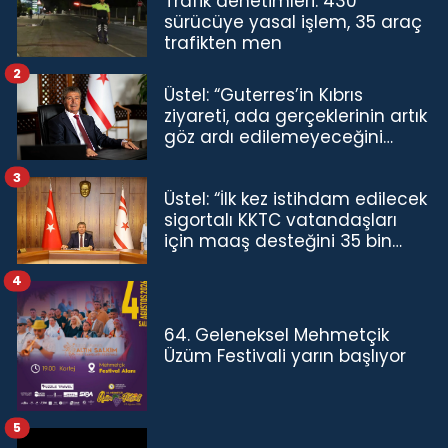
Trafik denetimleri: 430
sürücüye yasal işlem, 35 araç
trafikten men
2
Üstel: “Guterres’in Kıbrıs
ziyareti, ada gerçeklerinin artık
göz ardı edilemeyeceğini
göstermiştir”
3
Üstel: “İlk kez istihdam edilecek
sigortalı KKTC vatandaşları
için maaş desteğini 35 bin
TL'ye çıkardık”
4
64. Geleneksel Mehmetçik
Üzüm Festivali yarın başlıyor
5