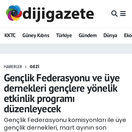
ADVERTORIAL
Hava Durumu
KKTC
Güney Kıbrıs
Türkiye
Gündem
Dünya
Ek
Dijigazete
Trafik Durumu
Dünya
Süper Lig Puan Durumu ve Fikstür
HABERLER
GEZI
Eğitim
Tüm Manşetler
Gençlik Federasyonu ve üye
Ekonomi
Son Dakika Haberleri
dernekleri gençlere yönelik
etkinlik programı
Foto Galeri
Haber Arşivi
düzenleyecek
GEZİ
Gençlik Federasyonu komisyonları ile üye
gençlik dernekleri, mart ayının son
Güncel