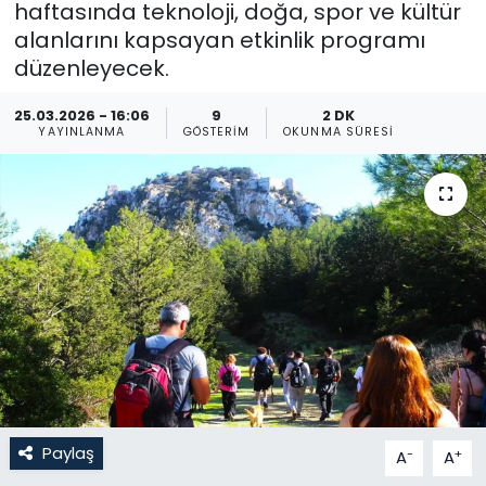
haftasında teknoloji, doğa, spor ve kültür
alanlarını kapsayan etkinlik programı
Gündem
düzenleyecek.
KKTC
25.03.2026 - 16:06
9
2 DK
YAYINLANMA
GÖSTERIM
OKUNMA SÜRESI
KKTC YEREL SEÇİM 2018
Kültür Sanat
Magazin
Moda
Nöbetçi Eczaneler
Otomobil Dünyası
Paylaş
-
+
A
A
Politika