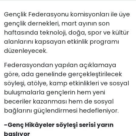
Gençlik Federasyonu komisyonları ile üye
SAĞLIK
gençlik dernekleri, mart ayının son
Spor
haftasında teknoloji, doğa, spor ve kültür
alanlarını kapsayan etkinlik programı
Teknoloji
düzenleyecek.
TÜRKiYE
Federasyondan yapılan açıklamaya
göre, ada genelinde gerçekleştirilecek
Video Galeri
söyleşi, atölye, kamp etkinlikleri ve sosyal
YAŞAM
buluşmalarla gençlerin hem yeni
beceriler kazanması hem de sosyal
Yazarlar
bağlarını güçlendirmesi hedefleniyor.
-Genç Hikâyeler söyleşi serisi yarın
başlıyor