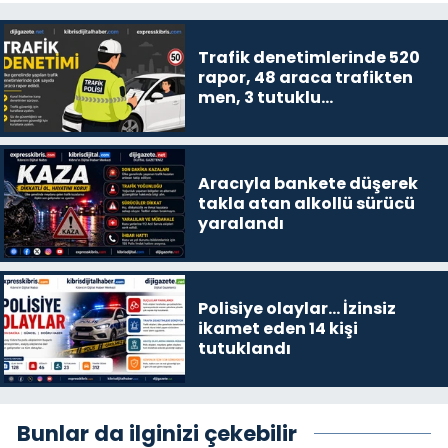
Trafik denetimlerinde 520
rapor, 48 araca trafikten
men, 3 tutuklu…
Aracıyla bankete düşerek
takla atan alkollü sürücü
yaralandı
Polisiye olaylar… İzinsiz
ikamet eden 14 kişi
tutuklandı
Bunlar da ilginizi çekebilir