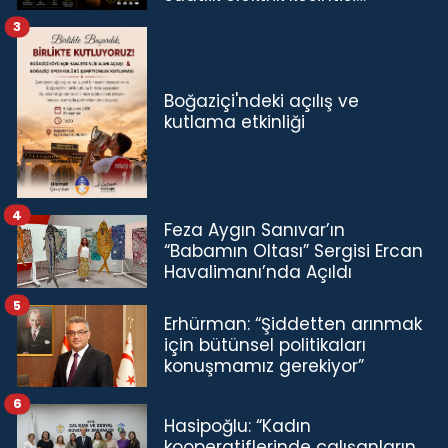
3
Boğaziçi'ndeki açılış ve
kutlama etkinliği
4
Feza Aygın Sanıvar’ın
“Babamın Oltası” Sergisi Ercan
Havalimanı’nda Açıldı
5
Erhürman: “Şiddetten arınmak
için bütünsel politikaları
konuşmamız gerekiyor”
6
Hasipoğlu: “Kadın
kooperatiflerinde çalışanların