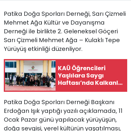
Patika Doğa Sporları Derneği, Sarı Çizmeli
SAĞLIK
Mehmet Ağa Kültür ve Dayanışma
Spor
Derneği ile birlikte 2. Geleneksel Göçeri
Sarı Çizmeli Mehmet Ağa – Kulaklı Tepe
Teknoloji
Yürüyüş etkinliği düzenliyor.
TÜRKiYE
KAÜ Öğrencileri
Video Galeri
Yaşlılara Saygı
Haftası’nda Kalkanlı
YAŞAM
Yaşam Evi’ni ziyaret
etti
Patika Doğa Sporları Derneği Başkanı
Yazarlar
Erdoğan Işık yaptığı yazılı açıklamada, 11
Ocak Pazar günü yapılacak yürüyüşün,
doğa sevgisi, yerel kültürün yaşatılması,