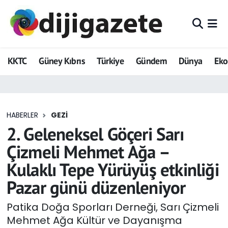
ADVERTORIAL
Hava Durumu
KKTC
Güney Kıbrıs
Türkiye
Gündem
Dünya
Ek
Dijigazete
Trafik Durumu
Dünya
Süper Lig Puan Durumu ve Fikstür
HABERLER
GEZI
Eğitim
Tüm Manşetler
2. Geleneksel Göçeri Sarı
Ekonomi
Son Dakika Haberleri
Çizmeli Mehmet Ağa –
Kulaklı Tepe Yürüyüş etkinliği
Foto Galeri
Haber Arşivi
Pazar günü düzenleniyor
GEZİ
Patika Doğa Sporları Derneği, Sarı Çizmeli
Mehmet Ağa Kültür ve Dayanışma
Güncel