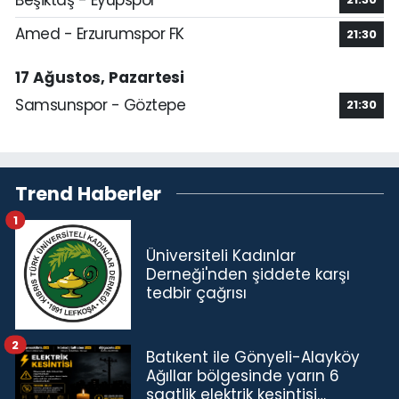
Amed - Erzurumspor FK
21:30
17 Ağustos, Pazartesi
Samsunspor - Göztepe
21:30
Trend Haberler
1
Üniversiteli Kadınlar
Derneği'nden şiddete karşı
tedbir çağrısı
2
Batıkent ile Gönyeli-Alayköy
Ağıllar bölgesinde yarın 6
saatlik elektrik kesintisi…