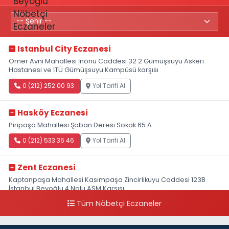
Istanbul City Eczanesi
Ömer Avni Mahallesi İnönü Caddesi 32 2 Gümüşsuyu Askeri
Hastanesi ve İTÜ Gümüşsuyu Kampüsü karşısı
0 (212) 252 00 93
Yol Tarifi Al
Hasköy Eczanesi
Piripaşa Mahallesi Şaban Deresi Sokak 65 A
0 (212) 533 36 46
Yol Tarifi Al
Zent Eczanesi
Kaptanpaşa Mahallesi Kasımpaşa Zincirlikuyu Caddesi 123B
İstanbul Beyoğlu 4 Nolu ASM Karşısı
Tüm Nöbetçi Eczaneler
0 (212) 297 96 92
Yol Tarifi Al