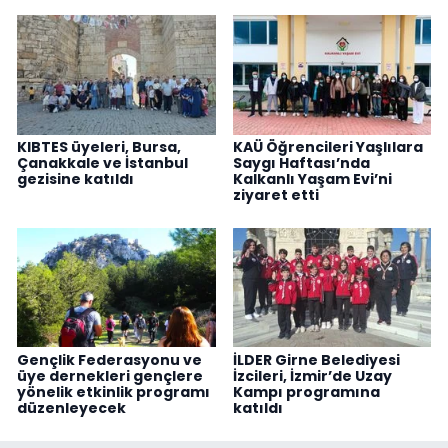
KIBTES üyeleri, Bursa,
KAÜ Öğrencileri Yaşlılara
Çanakkale ve İstanbul
Saygı Haftası’nda
gezisine katıldı
Kalkanlı Yaşam Evi’ni
ziyaret etti
Gençlik Federasyonu ve
İLDER Girne Belediyesi
üye dernekleri gençlere
İzcileri, İzmir’de Uzay
yönelik etkinlik programı
Kampı programına
düzenleyecek
katıldı