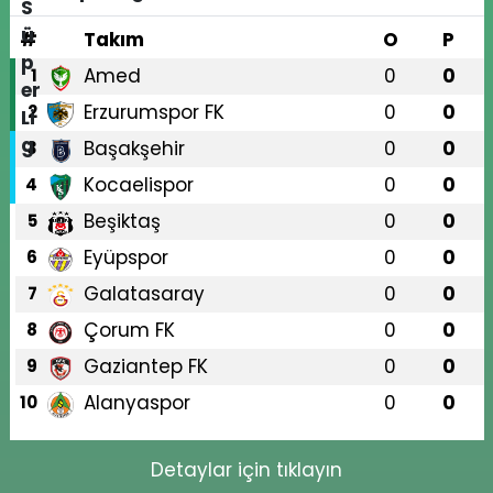
#
Takım
O
P
Amed
0
0
1
Erzurumspor FK
0
0
2
Başakşehir
0
0
3
Kocaelispor
0
0
4
Beşiktaş
0
0
5
Eyüpspor
0
0
6
Galatasaray
0
0
7
Çorum FK
0
0
8
Gaziantep FK
0
0
9
Alanyaspor
0
0
10
Detaylar için tıklayın