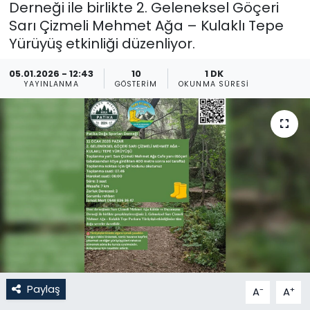
Derneği ile birlikte 2. Geleneksel Göçeri
Sarı Çizmeli Mehmet Ağa – Kulaklı Tepe
Gündem
Yürüyüş etkinliği düzenliyor.
KKTC
05.01.2026 - 12:43
10
1 DK
YAYINLANMA
GÖSTERIM
OKUNMA SÜRESI
KKTC YEREL SEÇİM 2018
Kültür Sanat
Magazin
Moda
Nöbetçi Eczaneler
Otomobil Dünyası
Paylaş
-
+
A
A
Politika