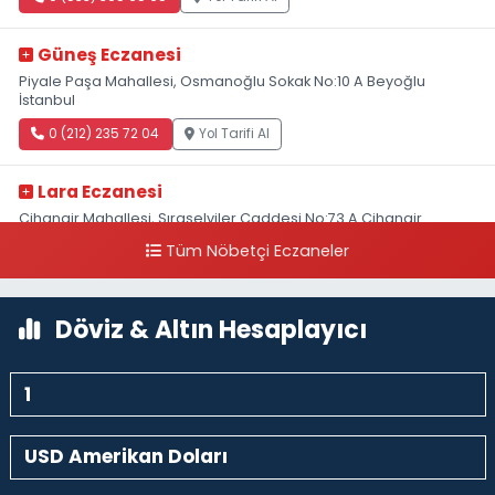
Güneş Eczanesi
Piyale Paşa Mahallesi, Osmanoğlu Sokak No:10 A Beyoğlu
İstanbul
0 (212) 235 72 04
Yol Tarifi Al
Lara Eczanesi
Cihangir Mahallesi, Sıraselviler Caddesi No:73 A Cihangir
Beyoğlu İstanbul
Tüm Nöbetçi Eczaneler
0 (212) 293 90 86
Yol Tarifi Al
Döviz & Altın Hesaplayıcı