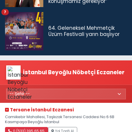
konuşmamız gerekiyor”
7
64. Geleneksel Mehmetçik
Üzüm Festivali yarın başlıyor
İstanbul Beyoğlu Nöbetçi Eczaneler
Tersane İstanbul Eczanesi
Camiikebir Mahallesi, Taşkızak Tersanesi Caddesi No:6 6B
Kasımpaşa Beyoğlu İstanbul
0 (533) 395 65 65
Yol Tarifi Al