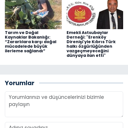
Tarım ve Doğal
Emekli Astsubaylar
Kaynaklar Bakanlığı:
Derneği: "Erenköy
“Zararlılara karşı doğal
Direnişi'yle Kıbrıs Türk
mücadelede büyük
halkı özgürlüğünden
ilerleme sağlandı”
vazgeçmeyeceğini
dünyaya ilan etti"
Yorumlar