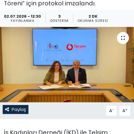
Töreni” için protokol imzalandı.
Gündem
02.07.2026 - 12:30
3
2 DK
YAYINLANMA
GÖSTERIM
OKUNMA SÜRESI
KKTC
KKTC YEREL SEÇİM 2018
Kültür Sanat
Magazin
Moda
Nöbetçi Eczaneler
Paylaş
-
+
A
A
Otomobil Dünyası
İş Kadınları Derneği (İKD) ile Telsim
Politika