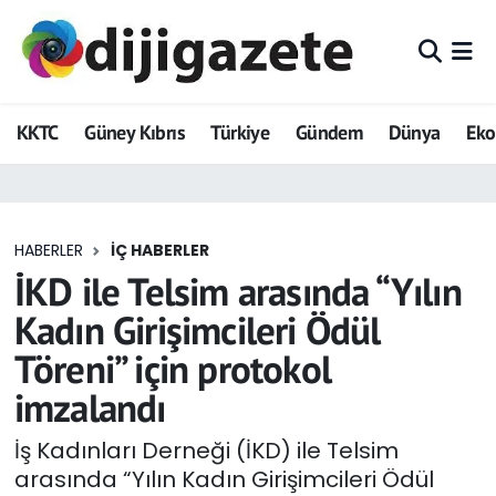
ADVERTORIAL
Hava Durumu
KKTC
Güney Kıbrıs
Türkiye
Gündem
Dünya
Ek
Dijigazete
Trafik Durumu
Dünya
Süper Lig Puan Durumu ve Fikstür
HABERLER
İÇ HABERLER
Eğitim
Tüm Manşetler
İKD ile Telsim arasında “Yılın
Ekonomi
Son Dakika Haberleri
Kadın Girişimcileri Ödül
Töreni” için protokol
Foto Galeri
Haber Arşivi
imzalandı
GEZİ
İş Kadınları Derneği (İKD) ile Telsim
arasında “Yılın Kadın Girişimcileri Ödül
Güncel