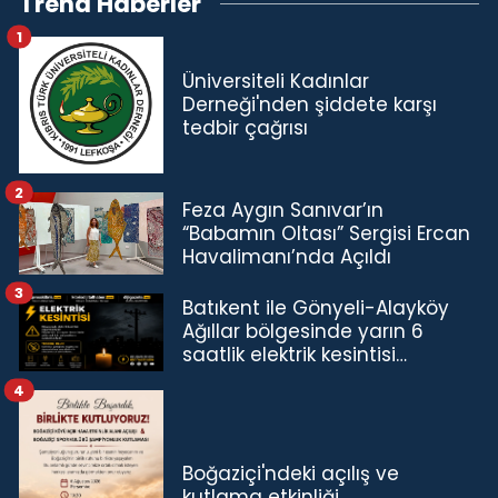
Trend Haberler
1
Üniversiteli Kadınlar
Derneği'nden şiddete karşı
tedbir çağrısı
2
Feza Aygın Sanıvar’ın
“Babamın Oltası” Sergisi Ercan
Havalimanı’nda Açıldı
3
Batıkent ile Gönyeli-Alayköy
Ağıllar bölgesinde yarın 6
saatlik elektrik kesintisi…
4
Boğaziçi'ndeki açılış ve
kutlama etkinliği