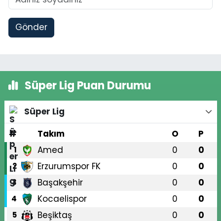
Gönder
Süper Lig Puan Durumu
Süper Lig
#
Takım
O
P
Amed
0
0
1
Erzurumspor FK
0
0
2
Başakşehir
0
0
3
Kocaelispor
0
0
4
Beşiktaş
0
0
5