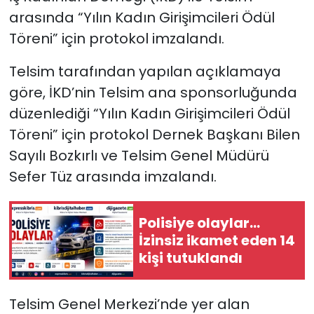
arasında “Yılın Kadın Girişimcileri Ödül
SAĞLIK
Töreni” için protokol imzalandı.
Spor
Telsim tarafından yapılan açıklamaya
göre, İKD’nin Telsim ana sponsorluğunda
Teknoloji
düzenlediği “Yılın Kadın Girişimcileri Ödül
Töreni” için protokol Dernek Başkanı Bilen
TÜRKiYE
Sayılı Bozkırlı ve Telsim Genel Müdürü
Sefer Tüz arasında imzalandı.
Video Galeri
YAŞAM
Polisiye olaylar…
İzinsiz ikamet eden 14
Yazarlar
kişi tutuklandı
Telsim Genel Merkezi’nde yer alan