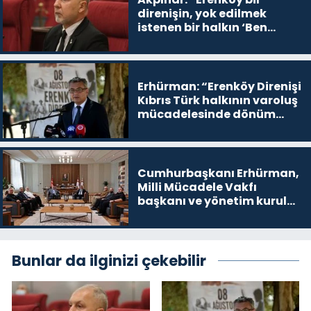
direnişin, yok edilmek
istenen bir halkın ‘Ben
buradayım ve var olmaya
devam edeceğim’ dediği
yer
Erhürman: “Erenköy Direnişi
Kıbrıs Türk halkının varoluş
mücadelesinde dönüm
noktalarından biri”
Cumhurbaşkanı Erhürman,
Milli Mücadele Vakfı
başkanı ve yönetim kurulu
üyelerini kabul etti
Bunlar da ilginizi çekebilir