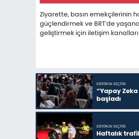
Ziyarette, basın emekçilerinin 
güçlendirmek ve BRT’de yaşanabi
geliştirmek için iletişim kanalları
EDITÖRÜN SEÇTIĞI
“Yapay Zeka i
başladı
EDITÖRÜN SEÇTIĞI
Haftalık trafi