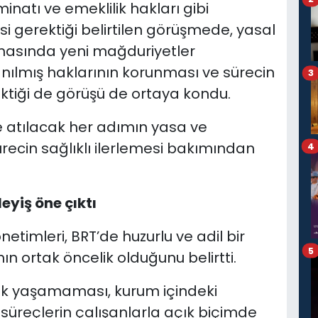
natı ve emeklilik hakları gibi
si gerektiği belirtilen görüşmede, yasal
asında yeni mağduriyetler
nılmış haklarının korunması ve sürecin
3
ktiği de görüşü de ortaya kondu.
 atılacak her adımın yasa ve
ecin sağlıklı ilerlemesi bakımından
4
eyiş öne çıktı
netimleri, BRT’de huzurlu ve adil bir
5
 ortak öncelik olduğunu belirtti.
zlik yaşamaması, kurum içindeki
süreçlerin çalışanlarla açık biçimde