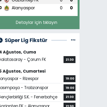
Alanyaspor
0
0
0
Detaylar için tıklayın
Süper Lig Fikstür
14 Ağustos, Cuma
alatasaray - Çorum FK
21:30
5 Ağustos, Cumartesi
onyaspor - Rizespor
19:00
asımpaşa - Trabzonspor
19:00
ençlerbirliği S.K. - Fenerbahçe
21:30
aziantep FK - Alanyaspor
21:30