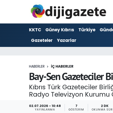
ADVERTORIAL
Hava Durumu
KKTC
Güney Kıbrıs
Türkiye
Günd
Dijigazete
Trafik Durumu
Gazeteler
Yazarlar
Dünya
Süper Lig Puan Durumu ve Fikstür
Eğitim
Tüm Manşetler
HABERLER
İÇ HABERLER
Ekonomi
Son Dakika Haberleri
Bay-Sen Gazeteciler Birl
Foto Galeri
Haber Arşivi
Kıbrıs Türk Gazeteciler Bi
Radyo Televizyon Kurumu Ça
GEZİ
02.07.2026 - 10:48
7
2 DK
Güncel
YAYINLANMA
GÖSTERIM
OKUNMA SÜR