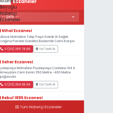
Eczaneler
Nihal Eczanesi
ütlüce Mahallesi Talip Paşa Sokak 14 Sağlık
cağına Paralel Sokakta Bademlik Cami Karşısı
0 (212) 255 78 99
Yol Tarifi Al
Seher Eczanesi
iyalepaşa Mahallesi Piyalepaşa Caddesi 104 A
kmeydanı Cem Evinin 350 Metre -400 Metre
şağısında
0 (212) 254 36 04
Yol Tarifi Al
Rebul 1895 Eczanesi
atip Mustafa Çelebi Mahallesi İstiklal Caddesi
Tüm Nöbetçi Eczaneler
eşelik Sokak, 3B Akbank Sanat karşısı, Fransız
onsolosluğu Çaprazı