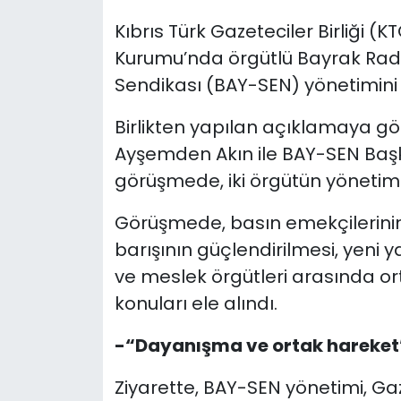
Kıbrıs Türk Gazeteciler Birliği (
SAĞLIK
Kurumu’nda örgütlü Bayrak Rady
Sendikası (BAY-SEN) yönetimini k
Spor
Birlikten yapılan açıklamaya gör
Teknoloji
Ayşemden Akın ile BAY-SEN Başkan
TÜRKiYE
görüşmede, iki örgütün yönetim 
Görüşmede, basın emekçilerinin
Video Galeri
barışının güçlendirilmesi, yeni
YAŞAM
ve meslek örgütleri arasında or
konuları ele alındı.
Yazarlar
-“Dayanışma ve ortak hareket
Ziyarette, BAY-SEN yönetimi, Gaze