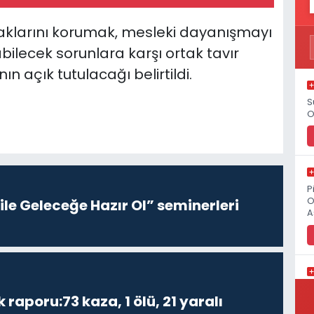
haklarını korumak, mesleki dayanışmayı
lecek sorunlara karşı ortak tavır
nın açık tutulacağı belirtildi.
S
O
P
O
le Geleceğe Hazır Ol” seminerleri
A
K
k raporu:73 kaza, 1 ölü, 21 yaralı
M
K