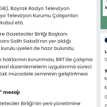
KTGB), Bayrak Radyo Televizyon
1
o Televizyon Kurumu Çalışanları
abul etti.
e Gazeteciler Birliği Başkanı
ı Salih Sakallı’nın yer aldığı
kurulu üyeleri de hazır bulundu.
 haklarının korunması, BRT’de çalışma
G
 yasal düzenlemelerin uygulanma süreci
1
tak mücadele zemininin geliştirilmesi
K
K
” mesajı
G
teciler Birliği’nin yeni yönetimine
G