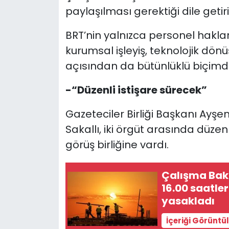
paylaşılması gerektiği dile getiril
BRT’nin yalnızca personel hakları
kurumsal işleyiş, teknolojik dö
açısından da bütünlüklü biçimde
-“Düzenli istişare sürecek”
Gazeteciler Birliği Başkanı Ayş
Sakallı, iki örgüt arasında düze
görüş birliğine vardı.
Çalışma Baka
16.00 saatle
yasakladı
İçeriği Görüntü