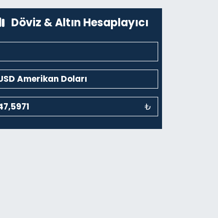
0 (212) 243 69 36
Yol Tarifi Al
Döviz & Altın Hesaplayıcı
₺