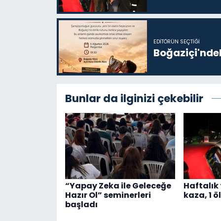
EDITÖRÜN SEÇTIĞI
Boğaziçi'ndek
Bunlar da ilginizi çekebilir
“Yapay Zeka ile Geleceğe
Haftalık 
Hazır Ol” seminerleri
kaza, 1 öl
başladı