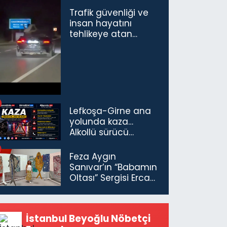
Trafik güvenliği ve
insan hayatını
tehlikeye atan
sürücü ve yolcuya
ceza...
Lefkoşa-Girne ana
yolunda kaza…
Alkollü sürücü
tutuklandı
Feza Aygın
Sanıvar’ın “Babamın
Oltası” Sergisi Ercan
Havalimanı’nda
Açıldı
İstanbul Beyoğlu Nöbetçi