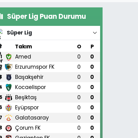
Süper Lig Puan Durumu
Süper Lig
#
Takım
O
P
Amed
0
0
1
Erzurumspor FK
0
0
2
Başakşehir
0
0
3
Kocaelispor
0
0
4
Beşiktaş
0
0
5
Eyüpspor
0
0
6
Galatasaray
0
0
7
Çorum FK
0
0
8
Gaziantep FK
0
0
9