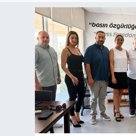
Gündem
KKTC
KKTC YEREL SEÇİM 2018
Kültür Sanat
Magazin
Moda
Nöbetçi Eczaneler
Otomobil Dünyası
Politika