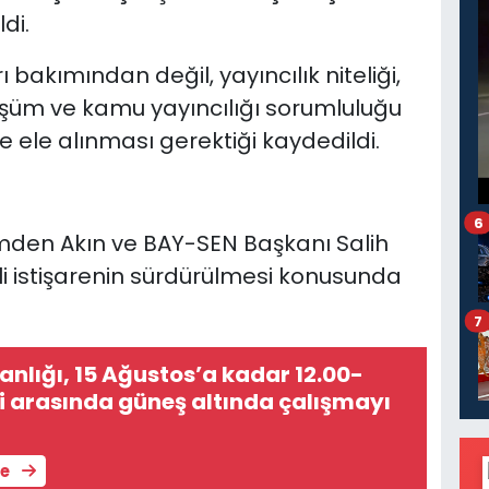
di.
 bakımından değil, yayıncılık niteliği,
nüşüm ve kamu yayıncılığı sorumluluğu
 ele alınması gerektiği kaydedildi.
6
emden Akın ve BAY-SEN Başkanı Salih
nli istişarenin sürdürülmesi konusunda
7
nlığı, 15 Ağustos’a kadar 12.00-
ri arasında güneş altında çalışmayı
le