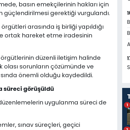
üşmede, basın emekçilerinin hakları için
 güçlendirilmesi gerektiği vurgulandı.
1
B
ütleri arasında iş birliği yapıldığı
B
 ortak hareket etme iradesinin
A
gütlerinin düzenli iletişim halinde
1
k olası sorunların çözümünde ve
S
sında önemli olduğu kaydedildi.
 süreci görüşüldü
l düzenlemelerin uygulanma süreci de
1
emler, sınav süreçleri, geçici
2