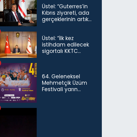
Üstel: “Guterres’in
Kıbrıs ziyareti, ada
gerçeklerinin artık
göz ardı
edilemeyeceğini
Üstel: “İlk kez
göstermiştir”
istihdam edilecek
sigortalı KKTC
vatandaşları için
maaş desteğini 35
bin TL'ye çıkardık”
64. Geleneksel
Mehmetçik Üzüm
Festivali yarın
başlıyor