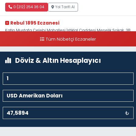
0 (212) 254 36 04
Yol Tarifi Al
Rebul 1895 Eczanesi
Katip Mustafa Çelebi Mahallesi İstiklal Caddesi Meşelik Sokak, 3B
Akbank Sanat karşısı, Fransız Konsolosluğu Çaprazı
Tüm Nöbetçi Eczaneler
0 (212) 243 69 36
Yol Tarifi Al
Döviz & Altın Hesaplayıcı
₺