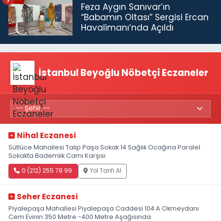
Feza Aygın Sanıvar’ın
“Babamın Oltası” Sergisi Ercan
Havalimanı’nda Açıldı
İstanbul Beyoğlu Nöbetçi Eczaneler
Nihal Eczanesi
Sütlüce Mahallesi Talip Paşa Sokak 14 Sağlık Ocağına Paralel
Sokakta Bademlik Cami Karşısı
0 (212) 255 78 99
Yol Tarifi Al
Seher Eczanesi
Piyalepaşa Mahallesi Piyalepaşa Caddesi 104 A Okmeydanı
Cem Evinin 350 Metre -400 Metre Aşağısında