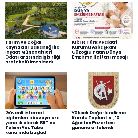
Tarım ve Doğal
Kıbrıs Türk Pediatri
Kaynaklar Bakanlığı ile
Kurumu Asbaşkanı
İnşaat Mühendisleri
Güzoğlu'ndan Dünya
Odası arasında iş birliği
Emzirme Haftası mesajı
protokolü imzalandı
Güvenli internet
Yüksek Değerlendirme
eğitimleri ebeveynlere
Kurulu Toplantısı, 10
yönelik olarak BRT ve
Ağustos Pazartesi
Telsim YouTube
gününe ertelendi
kanalında başladı