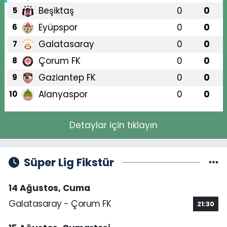
Beşiktaş
0
0
5
Eyüpspor
0
0
6
Galatasaray
0
0
7
Çorum FK
0
0
8
Gaziantep FK
0
0
9
Alanyaspor
0
0
10
Detaylar için tıklayın
Süper Lig Fikstür
14 Ağustos, Cuma
Galatasaray - Çorum FK
21:30