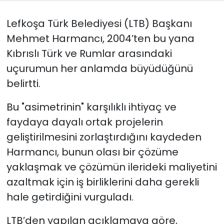
Lefkoşa Türk Belediyesi (LTB) Başkanı
SAĞLIK
Mehmet Harmancı,
2004’ten bu yana
Spor
Kıbrıslı Türk ve Rumlar arasındaki
uçurumun her anlamda büyüdüğünü
Teknoloji
belirtti.
TÜRKiYE
Bu "asimetrinin" karşılıklı ihtiyaç ve
faydaya dayalı ortak projelerin
Video Galeri
geliştirilmesini zorlaştırdığını kaydeden
YAŞAM
Harmancı, bunun olası bir çözüme
yaklaşmak ve çözümün ilerideki maliyetini
Yazarlar
azaltmak için iş birliklerini daha gerekli
hale getirdiğini vurguladı.
LTB’den yapılan açıklamaya göre,