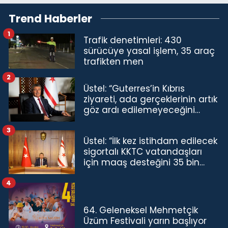
Trend Haberler
1
Trafik denetimleri: 430
sürücüye yasal işlem, 35 araç
trafikten men
2
Üstel: “Guterres’in Kıbrıs
ziyareti, ada gerçeklerinin artık
göz ardı edilemeyeceğini
göstermiştir”
3
Üstel: “İlk kez istihdam edilecek
sigortalı KKTC vatandaşları
için maaş desteğini 35 bin
TL'ye çıkardık”
4
64. Geleneksel Mehmetçik
Üzüm Festivali yarın başlıyor