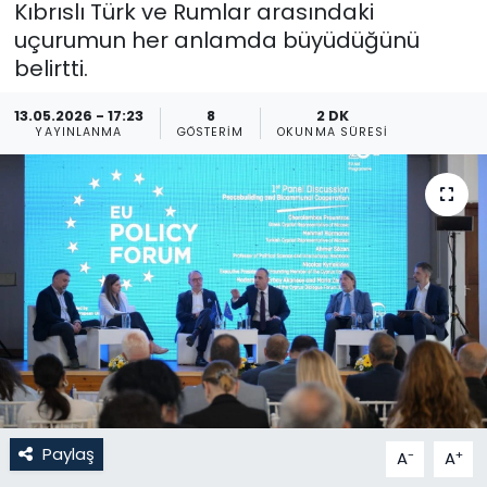
Kıbrıslı Türk ve Rumlar arasındaki
uçurumun her anlamda büyüdüğünü
Gündem
belirtti.
KKTC
13.05.2026 - 17:23
8
2 DK
YAYINLANMA
GÖSTERIM
OKUNMA SÜRESI
KKTC YEREL SEÇİM 2018
Kültür Sanat
Magazin
Moda
Nöbetçi Eczaneler
Otomobil Dünyası
Paylaş
-
+
A
A
Politika