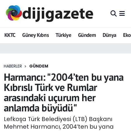
ADVERTORIAL
Hava Durumu
KKTC
Güney Kıbrıs
Türkiye
Gündem
Dünya
Ek
Dijigazete
Trafik Durumu
Dünya
Süper Lig Puan Durumu ve Fikstür
HABERLER
GÜNDEM
Eğitim
Tüm Manşetler
Harmancı: "2004’ten bu yana
Ekonomi
Son Dakika Haberleri
Kıbrıslı Türk ve Rumlar
arasındaki uçurum her
Foto Galeri
Haber Arşivi
anlamda büyüdü"
GEZİ
Lefkoşa Türk Belediyesi (LTB) Başkanı
Mehmet Harmancı, 2004’ten bu yana
Güncel