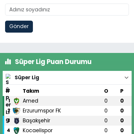
Gönder
Süper Lig Puan Durumu
Süper Lig
#
Takım
O
P
Amed
0
0
1
Erzurumspor FK
0
0
2
Başakşehir
0
0
3
Kocaelispor
0
0
4