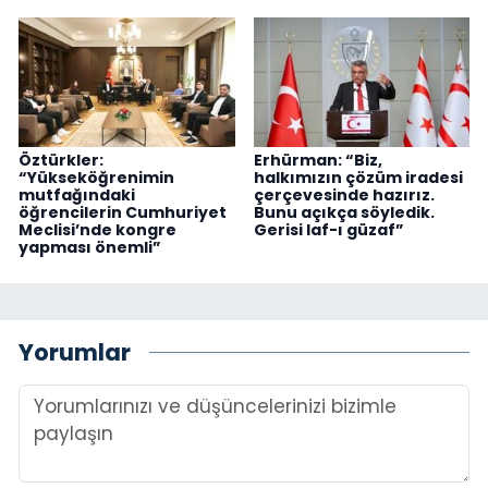
Öztürkler:
Erhürman: “Biz,
“Yükseköğrenimin
halkımızın çözüm iradesi
mutfağındaki
çerçevesinde hazırız.
öğrencilerin Cumhuriyet
Bunu açıkça söyledik.
Meclisi’nde kongre
Gerisi laf-ı güzaf”
yapması önemli”
Yorumlar