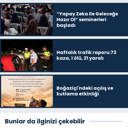
“Yapay Zeka ile Geleceğe
Hazır Ol” seminerleri
başladı
Haftalık trafik raporu:73
kaza, 1 ölü, 21 yaralı
Boğaziçi'ndeki açılış ve
kutlama etkinliği
Bunlar da ilginizi çekebilir