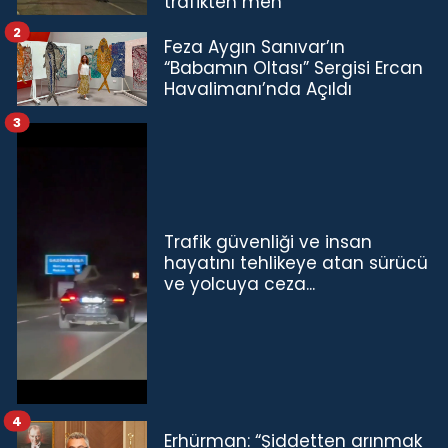
trafikten men
2
Feza Aygın Sanıvar’ın
“Babamın Oltası” Sergisi Ercan
Havalimanı’nda Açıldı
3
Trafik güvenliği ve insan
hayatını tehlikeye atan sürücü
ve yolcuya ceza...
4
Erhürman: “Şiddetten arınmak