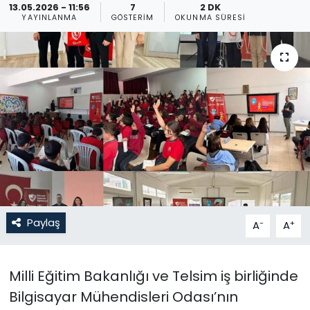
13.05.2026 - 11:56
7
2 DK
YAYINLANMA
GÖSTERIM
OKUNMA SÜRESI
Gündem
KKTC
KKTC YEREL SEÇİM 2018
Kültür Sanat
Magazin
Moda
Paylaş
-
+
A
A
Nöbetçi Eczaneler
Otomobil Dünyası
Milli Eğitim Bakanlığı ve Telsim iş birliğinde
Bilgisayar Mühendisleri Odası’nın
Politika