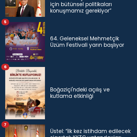
için bütünsel politikaları
konuşmamız gerekiyor”
5
64. Geleneksel Mehmetçik
Üzüm Festivali yarın başlıyor
6
Boğaziçi'ndeki açılış ve
kutlama etkinliği
7
Üstel: “İlk kez istihdam edilecek