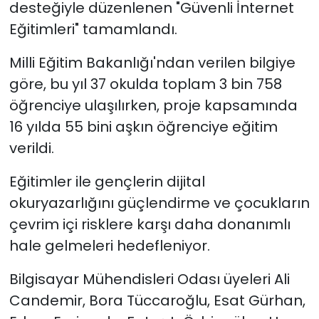
desteğiyle düzenlenen "Güvenli İnternet
Eğitimleri" tamamlandı.
SAĞLIK
Milli Eğitim Bakanlığı'ndan verilen bilgiye
Spor
göre, bu yıl 37 okulda toplam 3 bin 758
öğrenciye ulaşılırken, proje kapsamında
Teknoloji
16 yılda 55 bini aşkın öğrenciye eğitim
TÜRKiYE
verildi.
Video Galeri
Eğitimler ile gençlerin dijital
okuryazarlığını güçlendirme ve çocukların
YAŞAM
çevrim içi risklere karşı daha donanımlı
hale gelmeleri hedefleniyor.
Yazarlar
Bilgisayar Mühendisleri Odası üyeleri Ali
Candemir, Bora Tüccaroğlu, Esat Gürhan,