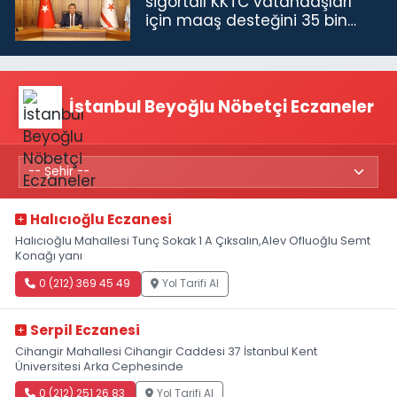
sigortalı KKTC vatandaşları
için maaş desteğini 35 bin
TL'ye çıkardık”
İstanbul Beyoğlu Nöbetçi Eczaneler
Halıcıoğlu Eczanesi
Halıcıoğlu Mahallesi Tunç Sokak 1 A Çıksalın,Alev Ofluoğlu Semt
Konağı yanı
0 (212) 369 45 49
Yol Tarifi Al
Serpil Eczanesi
Cihangir Mahallesi Cihangir Caddesi 37 İstanbul Kent
Üniversitesi Arka Cephesinde
0 (212) 251 26 83
Yol Tarifi Al