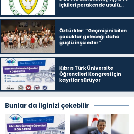
içkileri perakende usulü
satışa çıkaracak
Öztürkler: “Geçmişini bilen
çocuklar geleceği daha
güçlü inşa eder”
Kıbrıs Türk Üniversite
Öğrencileri Kongresi için
kayıtlar sürüyor
Bunlar da ilginizi çekebilir