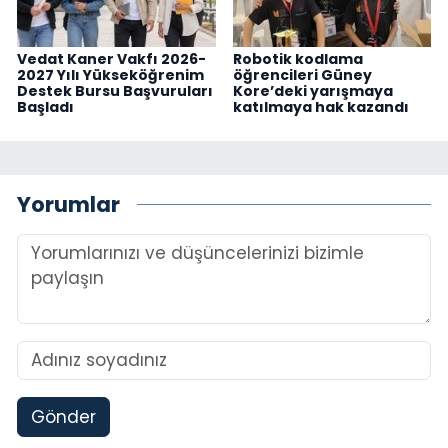
Vedat Kaner Vakfı 2026-
Robotik kodlama
2027 Yılı Yükseköğrenim
öğrencileri Güney
Destek Bursu Başvuruları
Kore’deki yarışmaya
Başladı
katılmaya hak kazandı
Yorumlar
Gönder