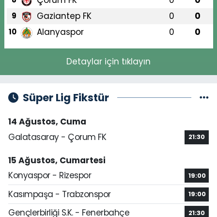
Çorum FK
0
0
Gaziantep FK
0
0
9
Alanyaspor
0
0
10
Detaylar için tıklayın
Süper Lig Fikstür
14 Ağustos, Cuma
Galatasaray - Çorum FK
21:30
15 Ağustos, Cumartesi
Konyaspor - Rizespor
19:00
Kasımpaşa - Trabzonspor
19:00
Gençlerbirliği S.K. - Fenerbahçe
21:30