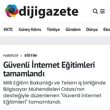
ADVERTORIAL
Hava Durumu
KKTC
Güney Kıbrıs
Türkiye
Gündem
Dünya
Ek
Dijigazete
Trafik Durumu
Dünya
Süper Lig Puan Durumu ve Fikstür
HABERLER
EĞITIM
Eğitim
Tüm Manşetler
Güvenli İnternet Eğitimleri
Ekonomi
Son Dakika Haberleri
tamamlandı
Foto Galeri
Haber Arşivi
Milli Eğitim Bakanlığı ve Telsim iş birliğinde
Bilgisayar Mühendisleri Odası’nın
GEZİ
desteğiyle düzenlenen "Güvenli İnternet
Eğitimleri" tamamlandı.
Güncel