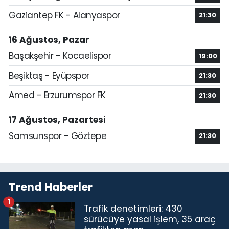
Gaziantep FK - Alanyaspor
21:30
16 Ağustos, Pazar
Başakşehir - Kocaelispor
19:00
Beşiktaş - Eyüpspor
21:30
Amed - Erzurumspor FK
21:30
17 Ağustos, Pazartesi
Samsunspor - Göztepe
21:30
Trend Haberler
1
Trafik denetimleri: 430
sürücüye yasal işlem, 35 araç