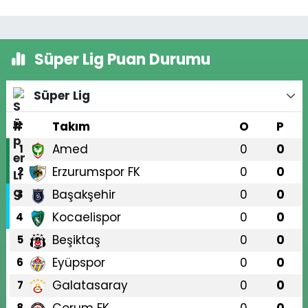
Süper Lig Puan Durumu
Süper Lig
#
Takım
O
P
Amed
0
0
1
Erzurumspor FK
0
0
2
Başakşehir
0
0
3
Kocaelispor
0
0
4
Beşiktaş
0
0
5
Eyüpspor
0
0
6
Galatasaray
0
0
7
8