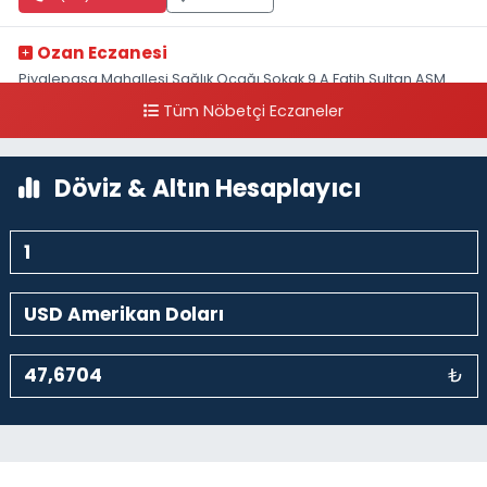
Ozan Eczanesi
Piyalepaşa Mahallesi Sağlık Ocağı Sokak 9 A Fatih Sultan ASM
Yanı
Tüm Nöbetçi Eczaneler
0 (212) 297 30 13
Yol Tarifi Al
Döviz & Altın Hesaplayıcı
₺