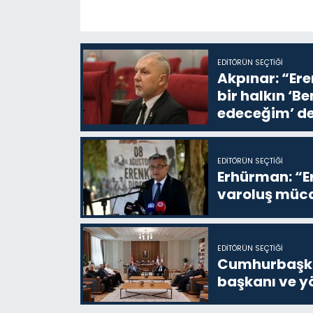
EDITÖRÜN SEÇTIĞI
Akpınar: “Ere
bir halkın ‘
edeceğim’ de
EDITÖRÜN SEÇTIĞI
Erhürman: “Er
varoluş müca
EDITÖRÜN SEÇTIĞI
Cumhurbaşkan
başkanı ve yö