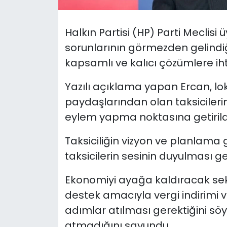
SAĞLIK
Halkın Partisi (HP) Parti Meclisi
sorunlarının görmezden gelindiği
Spor
kapsamlı ve kalıcı çözümlere iht
Teknoloji
Yazılı açıklama yapan Ercan, lo
paydaşlarından olan taksicilerin
TÜRKiYE
eylem yapma noktasına getirildiğ
Video Galeri
Taksiciliğin vizyon ve planlama 
YAŞAM
taksicilerin sesinin duyulması ge
Yazarlar
Ekonomiyi ayağa kaldıracak sek
destek amacıyla vergi indirimi
adımlar atılması gerektiğini sö
atmadığını savundu.