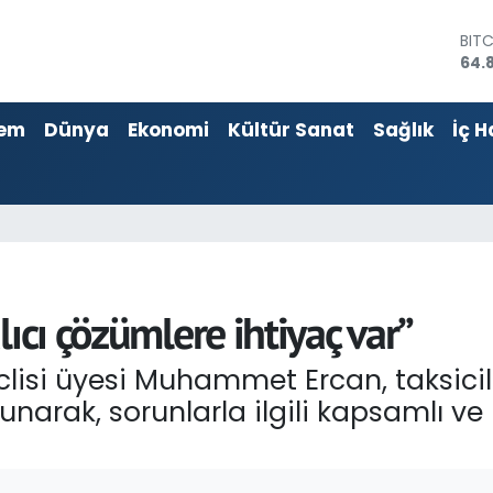
DOL
47,
EU
55,
em
Dünya
Ekonomi
Kültür Sanat
Sağlık
İç H
STE
64,4
GRA
666
BİS
13.
BIT
64.
ıcı çözümlere ihtiyaç var”
eclisi üyesi Muhammet Ercan, taksicil
arak, sorunlarla ilgili kapsamlı ve 