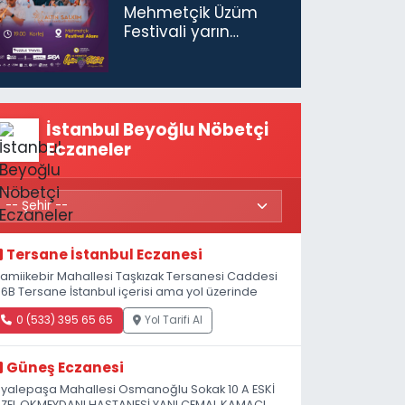
Mehmetçik Üzüm
Festivali yarın
başlıyor
İstanbul Beyoğlu Nöbetçi
Eczaneler
Tersane İstanbul Eczanesi
amiikebir Mahallesi Taşkızak Tersanesi Caddesi
 6B Tersane İstanbul içerisi ama yol üzerinde
0 (533) 395 65 65
Yol Tarifi Al
Güneş Eczanesi
iyalepaşa Mahallesi Osmanoğlu Sokak 10 A ESKİ
ZEL OKMEYDANI HASTANESİ YANI CEMAL KAMACI