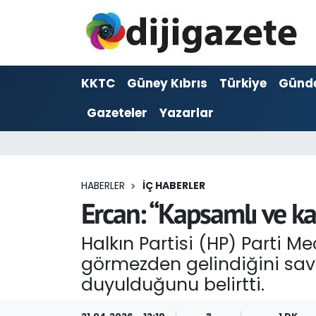
ADVERTORIAL
Hava Durumu
KKTC
Güney Kıbrıs
Türkiye
Günd
Dijigazete
Trafik Durumu
Gazeteler
Yazarlar
Dünya
Süper Lig Puan Durumu ve Fikstür
Eğitim
Tüm Manşetler
HABERLER
İÇ HABERLER
Ekonomi
Son Dakika Haberleri
Ercan: “Kapsamlı ve kal
Foto Galeri
Haber Arşivi
Halkın Partisi (HP) Parti M
görmezden gelindiğini savun
GEZİ
duyulduğunu belirtti.
Güncel