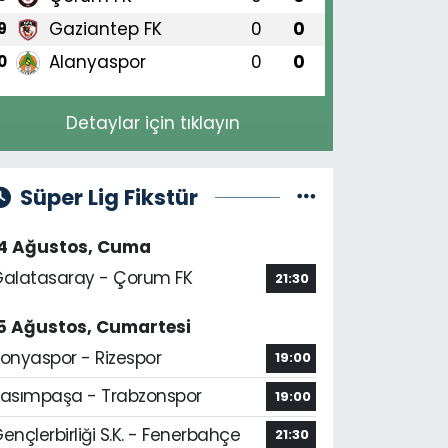
Gaziantep FK
0
0
9
Alanyaspor
0
0
0
Detaylar için tıklayın
Süper Lig Fikstür
14 Ağustos, Cuma
alatasaray - Çorum FK
21:30
5 Ağustos, Cumartesi
onyaspor - Rizespor
19:00
asımpaşa - Trabzonspor
19:00
ençlerbirliği S.K. - Fenerbahçe
21:30