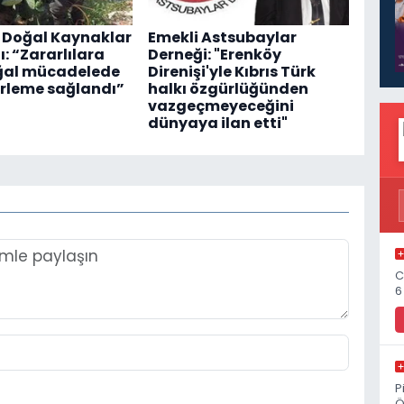
 Doğal Kaynaklar
Emekli Astsubaylar
: “Zararlılara
Derneği: "Erenköy
ğal mücadelede
Direnişi'yle Kıbrıs Türk
erleme sağlandı”
halkı özgürlüğünden
vazgeçmeyeceğini
dünyaya ilan etti"
C
6
P
Ö