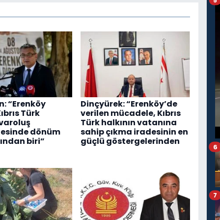
5
: “Erenköy
Dinçyürek: “Erenköy’de
Kıbrıs Türk
verilen mücadele, Kıbrıs
 varoluş
Türk halkının vatanına
esinde dönüm
sahip çıkma iradesinin en
ından biri”
güçlü göstergelerinden
6
7