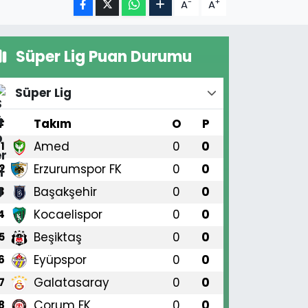
-
+
A
A
Süper Lig Puan Durumu
Süper Lig
#
Takım
O
P
Amed
0
0
1
Erzurumspor FK
0
0
2
Başakşehir
0
0
3
Kocaelispor
0
0
4
Beşiktaş
0
0
5
Eyüpspor
0
0
6
Galatasaray
0
0
7
Çorum FK
0
0
8