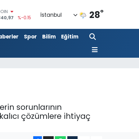
°
AR
28
İstanbul
7436
%0.18
RO
2510
%0.32
aberler
Spor
Bilim
Eğitim
RLİN
811
%0.38
M ALTIN
0.55
%0
T100
779
%-14
COIN
840,97
%-0.15
erin sorunlarının
kalıcı çözümlere ihtiyaç