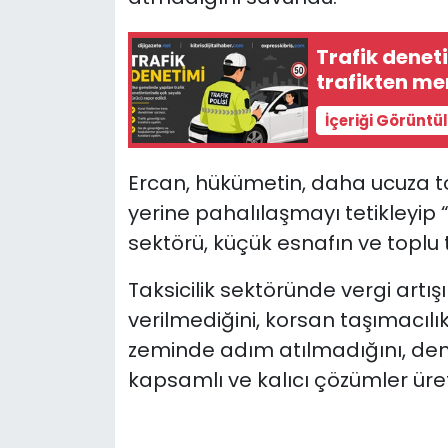
Trafik denet
trafikten me
İçeriği Görüntü
Ercan, hükümetin, daha ucuza t
yerine pahalılaşmayı tetikleyip 
sektörü, küçük esnafın ve toplu t
Taksicilik sektöründe vergi artı
verilmediğini, korsan taşımacı
zeminde adım atılmadığını, de
kapsamlı ve kalıcı çözümler üreti