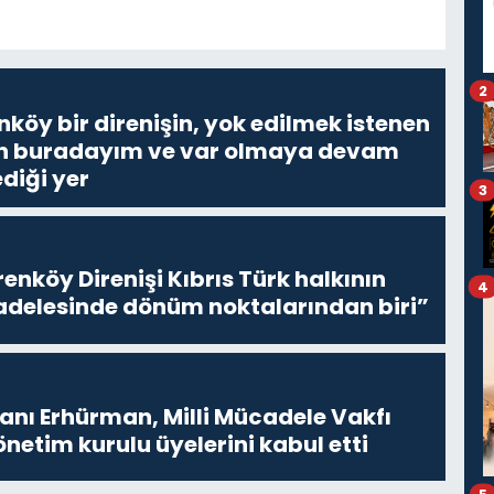
2
nköy bir direnişin, yok edilmek istenen
Ben buradayım ve var olmaya devam
diği yer
3
enköy Direnişi Kıbrıs Türk halkının
4
delesinde dönüm noktalarından biri”
ı Erhürman, Milli Mücadele Vakfı
netim kurulu üyelerini kabul etti