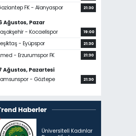
aziantep FK - Alanyaspor
21:30
6 Ağustos, Pazar
aşakşehir - Kocaelispor
19:00
eşiktaş - Eyüpspor
21:30
med - Erzurumspor FK
21:30
7 Ağustos, Pazartesi
amsunspor - Göztepe
21:30
Trend Haberler
Üniversiteli Kadınlar