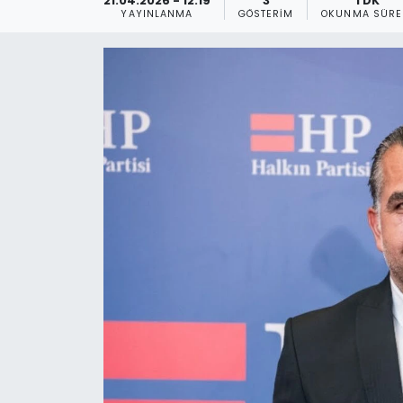
21.04.2026 - 12:19
3
1 DK
YAYINLANMA
GÖSTERIM
OKUNMA SÜRE
Gündem
KKTC
KKTC YEREL SEÇİM 2018
Kültür Sanat
Magazin
Moda
Nöbetçi Eczaneler
Otomobil Dünyası
Politika