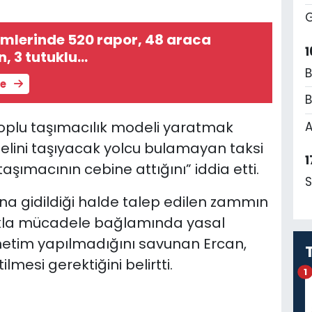
G
imlerinde 520 rapor, 48 araca
1
n, 3 tutuklu…
B
le
B
oplu taşımacılık modeli yaratmak
A
“elini taşıyacak yolcu bulamayan taksi
1
aşımacının cebine attığını” iddia etti.
S
şına gidildiği halde talep edilen zammın
lıkla mücadele bağlamında yasal
netim yapılmadığını savunan Ercan,
lmesi gerektiğini belirtti.
1