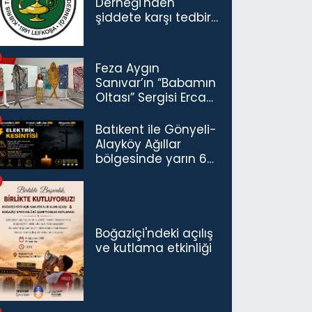
Derneği'nden
şiddete karşı tedbir
çağrısı
Feza Aygın
Sanıvar’ın “Babamın
Oltası” Sergisi Ercan
Havalimanı’nda
Açıldı
Batıkent ile Gönyeli-
Alayköy Ağıllar
bölgesinde yarın 6
saatlik elektrik
kesintisi…
Boğaziçi'ndeki açılış
ve kutlama etkinliği