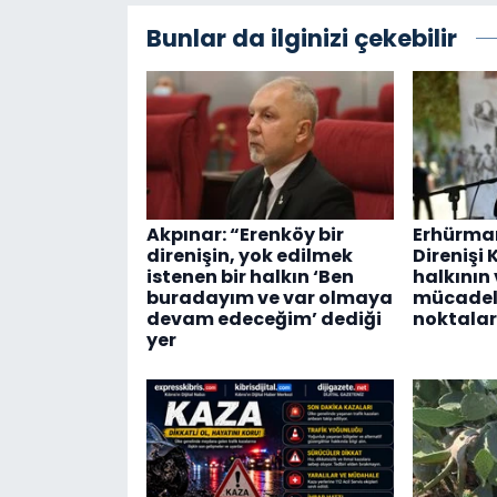
Bunlar da ilginizi çekebilir
Akpınar: “Erenköy bir
Erhürman
direnişin, yok edilmek
Direnişi 
istenen bir halkın ‘Ben
halkının
buradayım ve var olmaya
mücadel
devam edeceğim’ dediği
noktalar
yer