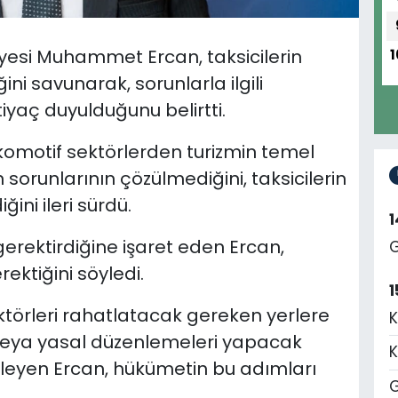
 üyesi Muhammet Ercan, taksicilerin
1
ni savunarak, sorunlarla ilgili
iyaç duyulduğunu belirtti.
komotif sektörlerden turizmin temel
 sorunlarının çözülmediğini, taksicilerin
ini ileri sürdü.
gerektirdiğine işaret eden Ercan,
G
rektiğini söyledi.
1
törleri rahatlatacak gereken yerlere
K
 veya yasal düzenlemeleri yapacak
K
yleyen Ercan, hükümetin bu adımları
G