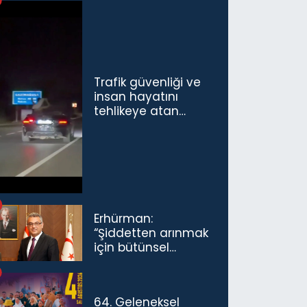
Trafik güvenliği ve
insan hayatını
tehlikeye atan
sürücü ve yolcuya
ceza...
Erhürman:
“Şiddetten arınmak
için bütünsel
politikaları
konuşmamız
gerekiyor”
64. Geleneksel