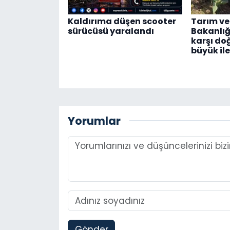
Kaldırıma düşen scooter
Tarım ve
sürücüsü yaralandı
Bakanlığı
karşı do
büyük il
Yorumlar
Gönder