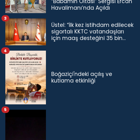
“Babamın Oltası” Sergisi Ercan
Havalimanı’nda Açıldı
3
Üstel: “İlk kez istihdam edilecek
sigortalı KKTC vatandaşları
için maaş desteğini 35 bin
TL'ye çıkardık”
4
Boğaziçi'ndeki açılış ve
kutlama etkinliği
5