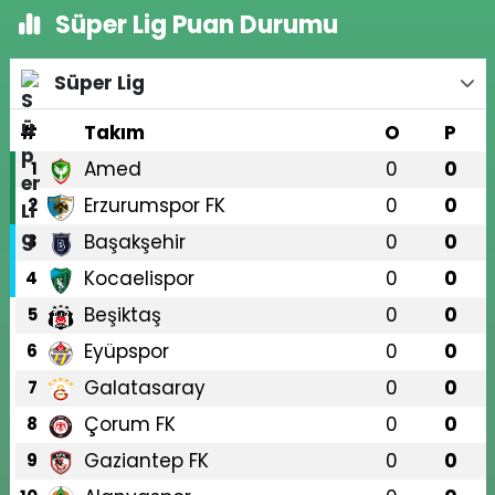
Süper Lig Puan Durumu
Süper Lig
#
Takım
O
P
Amed
0
0
1
Erzurumspor FK
0
0
2
Başakşehir
0
0
3
Kocaelispor
0
0
4
Beşiktaş
0
0
5
Eyüpspor
0
0
6
Galatasaray
0
0
7
Çorum FK
0
0
8
Gaziantep FK
0
0
9