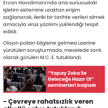
Ercan Havalimanı’nda ana sunucudaki
işletim sistemine uzaktan erişim
SAĞLIK
sağlanarak, ileriki bir tarihte verileri silmek
Spor
amacıyla virüs yazılımı yüklendiği tespit
edildi.
Teknoloji
Olayın polisin bilgisine gelmesi üzerine
TÜRKiYE
yürütülen soruşturmada, meselede zanlı
olarak görülen M.C. E. tutuklandı.
Video Galeri
“Yapay Zeka ile
YAŞAM
Geleceğe Hazır Ol”
seminerleri başladı
Yazarlar
- Çevreye rahatsızlık veren