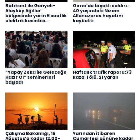
Batıkent ile Gönyeli-
Girne’de bıçaklı saldırı…
Alayköy Ağıllar
40 yaşındaki Nizam
bölgesinde yarın 6 saatlik
Allanazarov hayatını
elektrik kesintisi…
kaybetti
“Yapay Zeka ile Geleceğe
Haftalık trafik raporu:73
Hazır Ol” seminerleri
kaza, 1 ölü, 21 yaralı
başladı
Çalışma Bakanlığı, 15
Yarından itibaren
Ağustos’a kadar 12.00-
Cumartesi gününe kadar