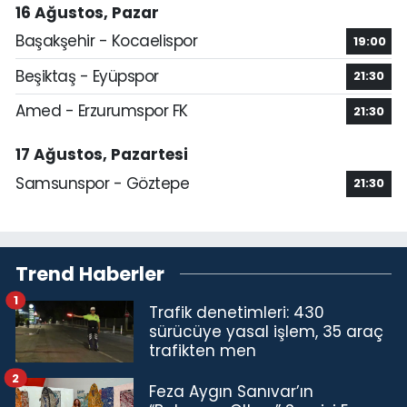
16 Ağustos, Pazar
Başakşehir - Kocaelispor
19:00
Beşiktaş - Eyüpspor
21:30
Amed - Erzurumspor FK
21:30
17 Ağustos, Pazartesi
Samsunspor - Göztepe
21:30
Trend Haberler
1
Trafik denetimleri: 430
sürücüye yasal işlem, 35 araç
trafikten men
2
Feza Aygın Sanıvar’ın