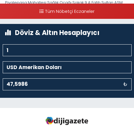
Piyalepaşa Mahallesi Sağlık Ocağı Sokak 9 A Fatih Sultan ASM
Yanı
Tüm Nöbetçi Eczaneler
0 (212) 297 30 13
Yol Tarifi Al
Döviz & Altın Hesaplayıcı
₺