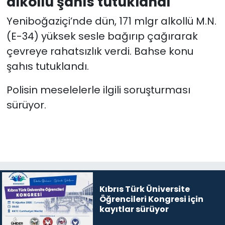
alkollü şahıs tutuklandı
Yeniboğaziçi’nde dün, 171 mlgr alkollü M.N.
(E-34) yüksek sesle bağırıp çağırarak
çevreye rahatsızlık verdi. Bahse konu
şahıs tutuklandı.
Polisin meselelerle ilgili soruşturması
sürüyor.
Kıbrıs Türk Üniversite
Öğrencileri Kongresi için
kayıtlar sürüyor