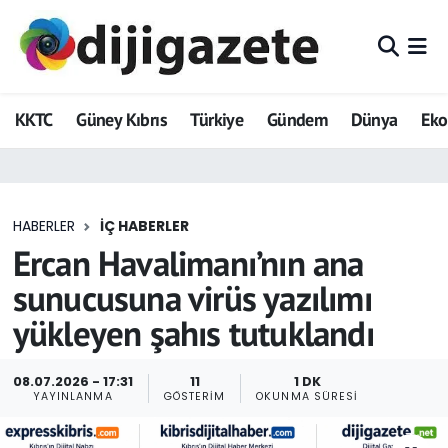
ADVERTORIAL
Hava Durumu
KKTC
Güney Kıbrıs
Türkiye
Gündem
Dünya
Ek
Dijigazete
Trafik Durumu
Dünya
Süper Lig Puan Durumu ve Fikstür
HABERLER
İÇ HABERLER
Eğitim
Tüm Manşetler
Ercan Havalimanı’nın ana
Ekonomi
Son Dakika Haberleri
sunucusuna virüs yazılımı
yükleyen şahıs tutuklandı
Foto Galeri
Haber Arşivi
GEZİ
08.07.2026 - 17:31
11
1 DK
YAYINLANMA
GÖSTERIM
OKUNMA SÜRESI
Güncel