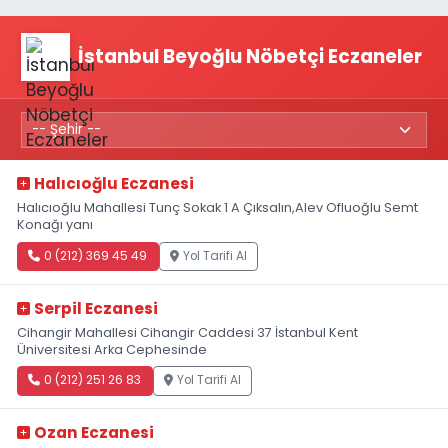
İstanbul Beyoğlu Nöbetçi Eczaneler
Halıcıoğlu Eczanesi
Halıcıoğlu Mahallesi Tunç Sokak 1 A Çıksalın,Alev Ofluoğlu Semt
Konağı yanı
0 (212) 369 45 49
Yol Tarifi Al
Serpil Eczanesi
Cihangir Mahallesi Cihangir Caddesi 37 İstanbul Kent
Üniversitesi Arka Cephesinde
0 (212) 251 26 83
Yol Tarifi Al
Ozan Eczanesi