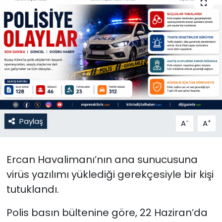
Gündem
KKTC
KKTC YEREL SEÇİM 2018
Kültür Sanat
Magazin
Paylaş
-
+
A
A
Moda
Ercan Havalimanı’nın ana sunucusuna
Nöbetçi Eczaneler
virüs yazılımı yüklediği gerekçesiyle bir kişi
tutuklandı.
Otomobil Dünyası
Polis basın bültenine göre, 22 Haziran’da
Politika