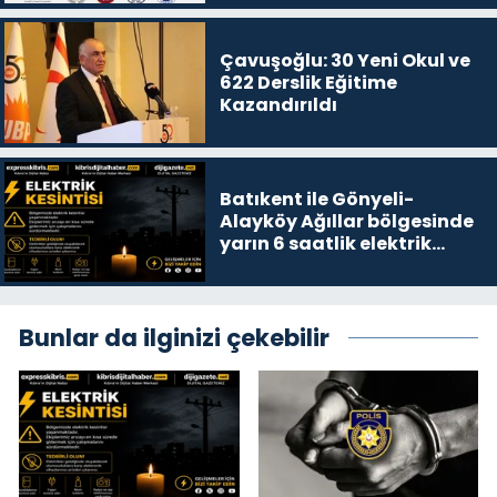
Çavuşoğlu: 30 Yeni Okul ve
622 Derslik Eğitime
Kazandırıldı
Batıkent ile Gönyeli-
Alayköy Ağıllar bölgesinde
yarın 6 saatlik elektrik
kesintisi…
Bunlar da ilginizi çekebilir