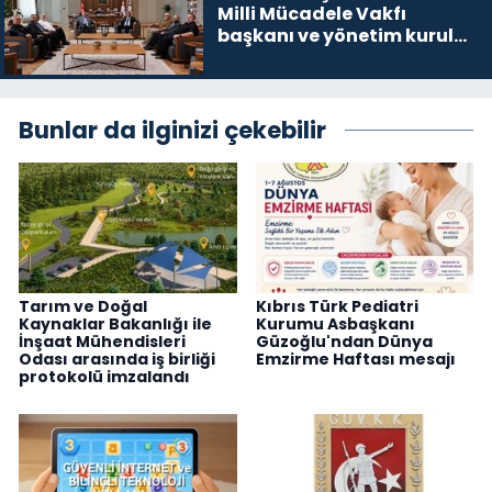
Milli Mücadele Vakfı
başkanı ve yönetim kurulu
üyelerini kabul etti
Bunlar da ilginizi çekebilir
Tarım ve Doğal
Kıbrıs Türk Pediatri
Kaynaklar Bakanlığı ile
Kurumu Asbaşkanı
İnşaat Mühendisleri
Güzoğlu'ndan Dünya
Odası arasında iş birliği
Emzirme Haftası mesajı
protokolü imzalandı