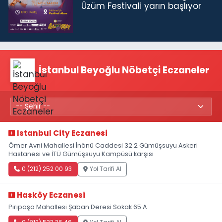
Üzüm Festivali yarın başlıyor
İstanbul Beyoğlu Nöbetçi Eczaneler
Istanbul City Eczanesi
Ömer Avni Mahallesi İnönü Caddesi 32 2 Gümüşsuyu Askeri
Hastanesi ve İTÜ Gümüşsuyu Kampüsü karşısı
0 (212) 252 00 93
Yol Tarifi Al
Hasköy Eczanesi
Piripaşa Mahallesi Şaban Deresi Sokak 65 A