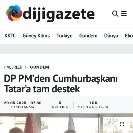
ADVERTORIAL
Hava Durumu
KKTC
Güney Kıbrıs
Türkiye
Gündem
Dünya
Ek
Dijigazete
Trafik Durumu
Dünya
Süper Lig Puan Durumu ve Fikstür
HABERLER
GÜNDEM
Eğitim
Tüm Manşetler
DP PM’den Cumhurbaşkanı
Ekonomi
Son Dakika Haberleri
Tatar’a tam destek
Foto Galeri
Haber Arşivi
29.05.2025 - 07:30
5
1 DK
YAYINLANMA
GÖSTERIM
OKUNMA SÜRESI
GEZİ
Güncel