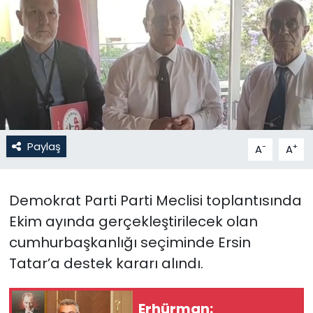
Gündem
KKTC
KKTC YEREL SEÇİM 2018
Kültür Sanat
Paylaş
-
+
A
A
Magazin
Demokrat Parti Parti Meclisi toplantısında
Moda
Ekim ayında gerçekleştirilecek olan
Nöbetçi Eczaneler
cumhurbaşkanlığı seçiminde Ersin
Tatar’a destek kararı alındı.
Otomobil Dünyası
Erhürman:
Politika