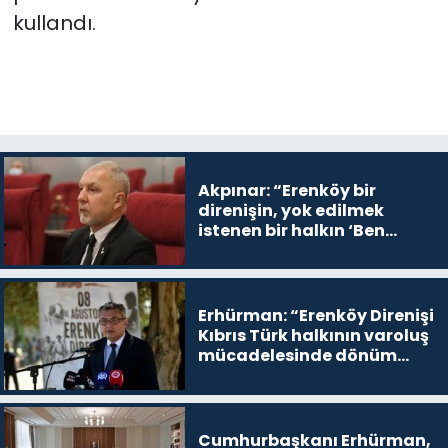
kullandı.
Akpınar: “Erenköy bir
direnişin, yok edilmek
istenen bir halkın ‘Ben
buradayım ve var olmaya
devam edeceğim’ dediği
yer
Erhürman: “Erenköy Direnişi
Kıbrıs Türk halkının varoluş
mücadelesinde dönüm
noktalarından biri”
Cumhurbaşkanı Erhürman,