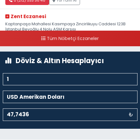
0 (212) 533 36 46
Yol Tarifi Al
Zent Eczanesi
Kaptanpaşa Mahallesi Kasımpaşa Zincirlikuyu Caddesi 123B
İstanbul Beyoğlu 4 Nolu ASM Karşısı
Tüm Nöbetçi Eczaneler
0 (212) 297 96 92
Yol Tarifi Al
Döviz & Altın Hesaplayıcı
₺