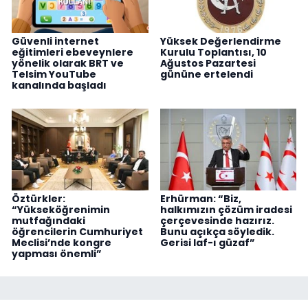
Güvenli internet
Yüksek Değerlendirme
eğitimleri ebeveynlere
Kurulu Toplantısı, 10
yönelik olarak BRT ve
Ağustos Pazartesi
Telsim YouTube
gününe ertelendi
kanalında başladı
Öztürkler:
Erhürman: “Biz,
“Yükseköğrenimin
halkımızın çözüm iradesi
mutfağındaki
çerçevesinde hazırız.
öğrencilerin Cumhuriyet
Bunu açıkça söyledik.
Meclisi’nde kongre
Gerisi laf-ı güzaf”
yapması önemli”