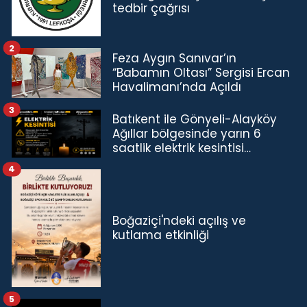
tedbir çağrısı
2
Feza Aygın Sanıvar’ın
“Babamın Oltası” Sergisi Ercan
Havalimanı’nda Açıldı
3
Batıkent ile Gönyeli-Alayköy
Ağıllar bölgesinde yarın 6
saatlik elektrik kesintisi…
4
Boğaziçi'ndeki açılış ve
kutlama etkinliği
5