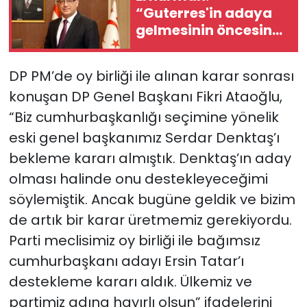
“Guterres'in adaya
gelmesinin öncesine
SAĞLIK
oranla daha doğru
bir noktadayız"
Spor
DP PM’de oy birliği ile alınan karar sonrası
konuşan DP Genel Başkanı Fikri Ataoğlu,
Teknoloji
“Biz cumhurbaşkanlığı seçimine yönelik
eski genel başkanımız Serdar Denktaş’ı
TÜRKiYE
bekleme kararı almıştık. Denktaş’ın aday
Video Galeri
olması halinde onu destekleyeceğimi
söylemiştik. Ancak bugüne geldik ve bizim
YAŞAM
de artık bir karar üretmemiz gerekiyordu.
Parti meclisimiz oy birliği ile bağımsız
Yazarlar
cumhurbaşkanı adayı Ersin Tatar’ı
destekleme kararı aldık. Ülkemiz ve
partimiz adına hayırlı olsun” ifadelerini