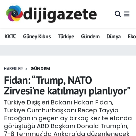
ADVERTORIAL
Hava Durumu
KKTC
Güney Kıbrıs
Türkiye
Gündem
Dünya
Ek
Dijigazete
Trafik Durumu
Dünya
Süper Lig Puan Durumu ve Fikstür
HABERLER
GÜNDEM
Eğitim
Tüm Manşetler
Fidan: “Trump, NATO
Ekonomi
Son Dakika Haberleri
Zirvesi'ne katılmayı planlıyor"
Foto Galeri
Haber Arşivi
Türkiye Dışişleri Bakanı Hakan Fidan,
Türkiye Cumhurbaşkanı Recep Tayyip
GEZİ
Erdoğan'ın geçen ay birkaç kez telefonda
görüştüğü ABD Başkanı Donald Trump'ın,
Güncel
7-8 Temmuz'da Ankara'da düzenlenecek