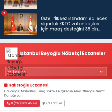
7
Üstel: “İlk kez istihdam edilecek
sigortalı KKTC vatandaşları
için maaş desteğini 35 bin
TL'ye çıkardık”
İstanbul Beyoğlu Nöbetçi Eczaneler
Halıcıoğlu Eczanesi
Halıcıoğlu Mahallesi Tunç Sokak 1 A Çıksalın,Alev Ofluoğlu Semt
Konağı yanı
0 (212) 369 45 49
Yol Tarifi Al