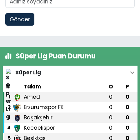
Gönder
Süper Lig Puan Durumu
Süper Lig
#
Takım
O
P
Amed
0
0
1
Erzurumspor FK
0
0
2
Başakşehir
0
0
3
Kocaelispor
0
0
4
Beşiktaş
0
0
5