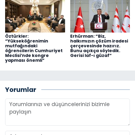
Öztürkler:
Erhürman: “Biz,
“Yükseköğrenimin
halkımızın çözüm iradesi
mutfağındaki
çerçevesinde hazırız.
öğrencilerin Cumhuriyet
Bunu açıkça söyledik.
Meclisi’nde kongre
Gerisi laf-ı güzaf”
yapması önemli”
Yorumlar