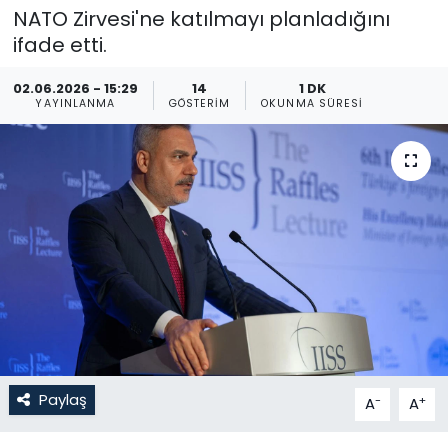
NATO Zirvesi'ne katılmayı planladığını
Gündem
ifade etti.
KKTC
02.06.2026 - 15:29
14
1 DK
YAYINLANMA
GÖSTERIM
OKUNMA SÜRESI
KKTC YEREL SEÇİM 2018
Kültür Sanat
Magazin
Moda
Nöbetçi Eczaneler
Otomobil Dünyası
Paylaş
-
+
A
A
Politika