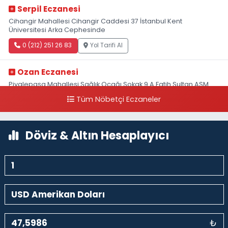
Serpil Eczanesi
Cihangir Mahallesi Cihangir Caddesi 37 İstanbul Kent
Üniversitesi Arka Cephesinde
0 (212) 251 26 83
Yol Tarifi Al
Ozan Eczanesi
Piyalepaşa Mahallesi Sağlık Ocağı Sokak 9 A Fatih Sultan ASM
Yanı
Tüm Nöbetçi Eczaneler
0 (212) 297 30 13
Yol Tarifi Al
Döviz & Altın Hesaplayıcı
₺