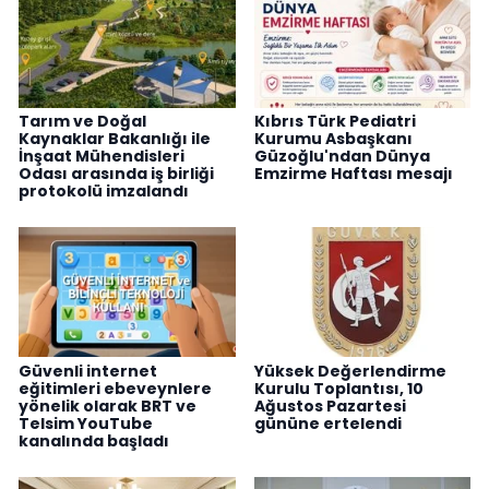
Tarım ve Doğal
Kıbrıs Türk Pediatri
Kaynaklar Bakanlığı ile
Kurumu Asbaşkanı
İnşaat Mühendisleri
Güzoğlu'ndan Dünya
Odası arasında iş birliği
Emzirme Haftası mesajı
protokolü imzalandı
Güvenli internet
Yüksek Değerlendirme
eğitimleri ebeveynlere
Kurulu Toplantısı, 10
yönelik olarak BRT ve
Ağustos Pazartesi
Telsim YouTube
gününe ertelendi
kanalında başladı