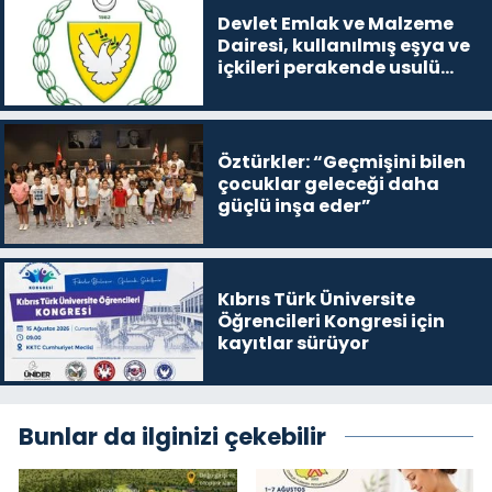
Devlet Emlak ve Malzeme
Dairesi, kullanılmış eşya ve
içkileri perakende usulü
satışa çıkaracak
Öztürkler: “Geçmişini bilen
çocuklar geleceği daha
güçlü inşa eder”
Kıbrıs Türk Üniversite
Öğrencileri Kongresi için
kayıtlar sürüyor
Bunlar da ilginizi çekebilir