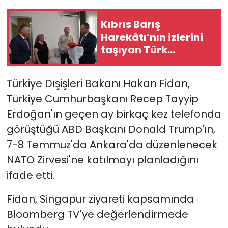
Kıbrıs Barış
SAĞLIK
Harekâtı’nın izlerini
taşıyan Türk
Spor
bayrağı, restorasyon
ve konservasyon
Teknoloji
Türkiye Dışişleri Bakanı Hakan Fidan,
sürecine alındı
Türkiye Cumhurbaşkanı Recep Tayyip
TÜRKiYE
Erdoğan'ın geçen ay birkaç kez telefonda
Video Galeri
görüştüğü ABD Başkanı Donald Trump'ın,
7-8 Temmuz'da Ankara'da düzenlenecek
YAŞAM
NATO Zirvesi'ne katılmayı planladığını
ifade etti.
Yazarlar
Fidan, Singapur ziyareti kapsamında
Bloomberg TV'ye değerlendirmede