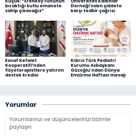
Küçük: “Erenköy ruhunun
Üniversiteli Kadınlar
bıraktığı kutlu emanete
Derneği'nden şiddete
sahip çıkacağız”
karşı tedbir çağrısı
Esnaf Kefalet
Kıbrıs Türk Pediatri
Kooperatifi’nden
Kurumu Asbaşkanı
fizyoterapistlere yatırım
Güzoğlu'ndan Dünya
destek kredisi
Emzirme Haftası mesajı
Yorumlar