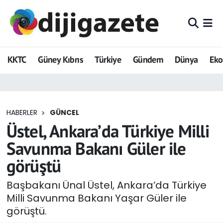
ADVERTORIAL
Hava Durumu
KKTC
Güney Kıbrıs
Türkiye
Gündem
Dünya
Ek
Dijigazete
Trafik Durumu
Dünya
Süper Lig Puan Durumu ve Fikstür
HABERLER
GÜNCEL
Eğitim
Tüm Manşetler
Üstel, Ankara’da Türkiye Milli
Ekonomi
Son Dakika Haberleri
Savunma Bakanı Güler ile
görüştü
Foto Galeri
Haber Arşivi
Başbakanı Ünal Üstel, Ankara’da Türkiye
GEZİ
Milli Savunma Bakanı Yaşar Güler ile
görüştü.
Güncel