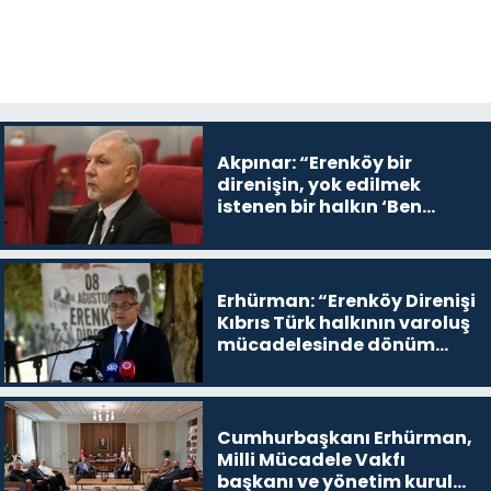
Akpınar: “Erenköy bir
direnişin, yok edilmek
istenen bir halkın ‘Ben
buradayım ve var olmaya
devam edeceğim’ dediği
yer
Erhürman: “Erenköy Direnişi
Kıbrıs Türk halkının varoluş
mücadelesinde dönüm
noktalarından biri”
Cumhurbaşkanı Erhürman,
Milli Mücadele Vakfı
başkanı ve yönetim kurulu