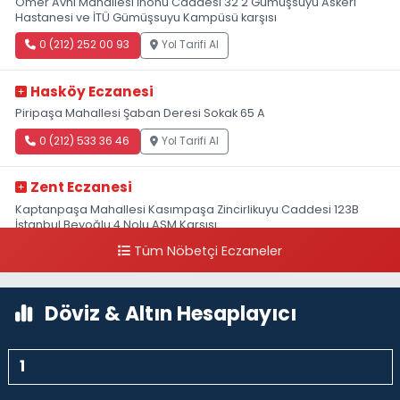
Ömer Avni Mahallesi İnönü Caddesi 32 2 Gümüşsuyu Askeri
Hastanesi ve İTÜ Gümüşsuyu Kampüsü karşısı
0 (212) 252 00 93
Yol Tarifi Al
Hasköy Eczanesi
Piripaşa Mahallesi Şaban Deresi Sokak 65 A
0 (212) 533 36 46
Yol Tarifi Al
Zent Eczanesi
Kaptanpaşa Mahallesi Kasımpaşa Zincirlikuyu Caddesi 123B
İstanbul Beyoğlu 4 Nolu ASM Karşısı
Tüm Nöbetçi Eczaneler
0 (212) 297 96 92
Yol Tarifi Al
Döviz & Altın Hesaplayıcı