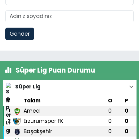
Gönder
Süper Lig Puan Durumu
Süper Lig
#
Takım
O
P
Amed
0
0
1
Erzurumspor FK
0
0
2
Başakşehir
0
0
3