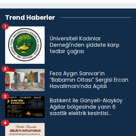
Trend Haberler
1
Üniversiteli Kadınlar
Derneği'nden şiddete karşı
tedbir çağrısı
2
Feza Aygın Sanıvar’ın
“Babamın Oltası” Sergisi Ercan
Havalimanı’nda Açıldı
3
Batıkent ile Gönyeli-Alayköy
Ağıllar bölgesinde yarın 6
saatlik elektrik kesintisi…
4