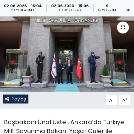
02.06.2026 - 15:04
02.06.2026 - 15:06
9
Gündem
YAYINLANMA
GÜNCELLEME
GÖSTERIM
OKU
KKTC
KKTC YEREL SEÇİM 2018
Kültür Sanat
Magazin
Moda
Paylaş
-
+
A
A
Nöbetçi Eczaneler
Otomobil Dünyası
Başbakanı Ünal Üstel, Ankara’da Türkiye
Milli Savunma Bakanı Yaşar Güler ile
Politika