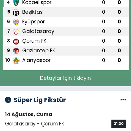
Kocaelispor
0
0
4
Beşiktaş
0
0
5
Eyüpspor
0
0
6
Galatasaray
0
0
7
Çorum FK
0
0
8
Gaziantep FK
0
0
9
Alanyaspor
0
0
10
Detaylar için tıklayın
Süper Lig Fikstür
14 Ağustos, Cuma
Galatasaray - Çorum FK
21:30