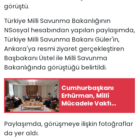
görüştü.
SAĞLIK
Türkiye Milli Savunma Bakanlığının
NSosyal hesabından yapılan paylaşımda,
Spor
Türkiye Milli Savunma Bakanı
Güler'in,
Teknoloji
Ankara'ya resmi ziyaret gerçekleştiren
Başbakanı Üstel ile Milli Savunma
TÜRKiYE
Bakanlığında görüştüğü belirtildi.
Video Galeri
Cumhurbaşkanı
YAŞAM
Erhürman, Milli
Mücadele Vakfı
Yazarlar
başkanı ve yönetim
kurulu üyelerini kabul
Paylaşımda, görüşmeye ilişkin fotoğraflar
etti
da yer aldı.