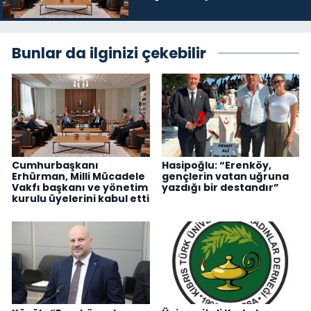
üyelerini kabul etti
Bunlar da ilginizi çekebilir
Cumhurbaşkanı
Hasipoğlu: “Erenköy,
Erhürman, Milli Mücadele
gençlerin vatan uğruna
Vakfı başkanı ve yönetim
yazdığı bir destandır”
kurulu üyelerini kabul etti