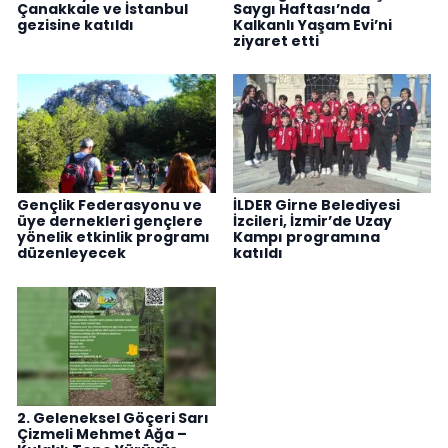
Çanakkale ve İstanbul
Saygı Haftası’nda
gezisine katıldı
Kalkanlı Yaşam Evi’ni
ziyaret etti
Gençlik Federasyonu ve
İLDER Girne Belediyesi
üye dernekleri gençlere
İzcileri, İzmir’de Uzay
yönelik etkinlik programı
Kampı programına
düzenleyecek
katıldı
2. Geleneksel Göçeri Sarı
Çizmeli Mehmet Ağa –