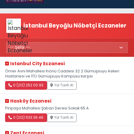
İstanbul Beyoğlu Nöbetçi Eczaneler
Istanbul City Eczanesi
Ömer Avni Mahallesi İnönü Caddesi 32 2 Gümüşsuyu Askeri
Hastanesi ve İTÜ Gümüşsuyu Kampüsü karşısı
0 (212) 252 00 93
Yol Tarifi Al
Hasköy Eczanesi
Piripaşa Mahallesi Şaban Deresi Sokak 65 A
0 (212) 533 36 46
Yol Tarifi Al
Zent Eczanesi