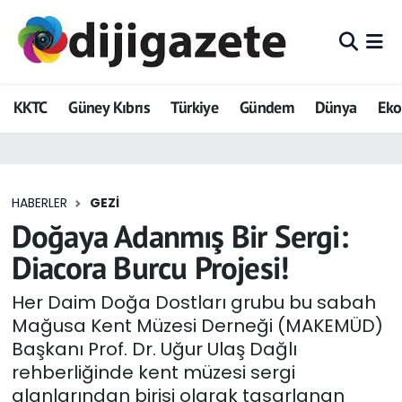
ADVERTORIAL
Hava Durumu
KKTC
Güney Kıbrıs
Türkiye
Gündem
Dünya
Ek
Dijigazete
Trafik Durumu
Dünya
Süper Lig Puan Durumu ve Fikstür
HABERLER
GEZI
Eğitim
Tüm Manşetler
Doğaya Adanmış Bir Sergi:
Ekonomi
Son Dakika Haberleri
Diacora Burcu Projesi!
Foto Galeri
Haber Arşivi
Her Daim Doğa Dostları grubu bu sabah
Mağusa Kent Müzesi Derneği (MAKEMÜD)
GEZİ
Başkanı Prof. Dr. Uğur Ulaş Dağlı
rehberliğinde kent müzesi sergi
Güncel
alanlarından birisi olarak tasarlanan