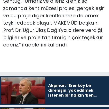
Şentuğ, “Umarız ve dileriz ki en kısa
zamanda kent müzesi projesi gerçekleşir
ve bu proje diğer kentlerimize de örnek
teşkil edecek oluşur. MAKEMÜD başkanı
Prof. Dr. Uğur Ulaş Dağlı’ya bizlere verdiği
bilgiler ve proje tanıtımı için çok teşekkür
ederiz.” ifadelerini kullandı.
Akpınar: “Erenköy bir
direnişin, yok edilmek
istenen bir halkın ‘Ben
buradayım ve var olmaya
devam edeceğim’ dediği