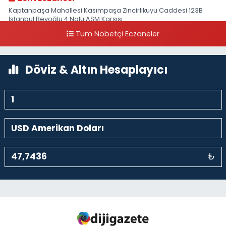
Kaptanpaşa Mahallesi Kasımpaşa Zincirlikuyu Caddesi 123B
İstanbul Beyoğlu 4 Nolu ASM Karşısı
Tüm Nöbetçi Eczaneler
0 (212) 297 96 92
Yol Tarifi Al
Döviz & Altın Hesaplayıcı
₺