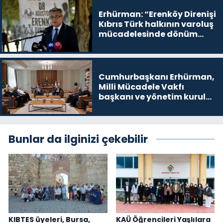
yer
Erhürman: “Erenköy Direnişi
Kıbrıs Türk halkının varoluş
mücadelesinde dönüm
noktalarından biri”
Cumhurbaşkanı Erhürman,
Milli Mücadele Vakfı
başkanı ve yönetim kurulu
üyelerini kabul etti
Bunlar da ilginizi çekebilir
KIBTES üyeleri, Bursa,
KAÜ Öğrencileri Yaşlılara