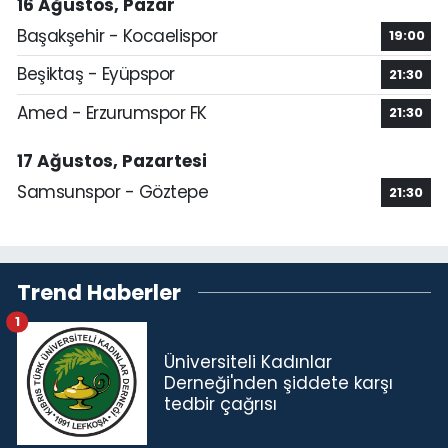
16 Ağustos, Pazar
Başakşehir - Kocaelispor
19:00
Beşiktaş - Eyüpspor
21:30
Amed - Erzurumspor FK
21:30
17 Ağustos, Pazartesi
Samsunspor - Göztepe
21:30
Trend Haberler
1
Üniversiteli Kadınlar
Derneği'nden şiddete karşı
tedbir çağrısı