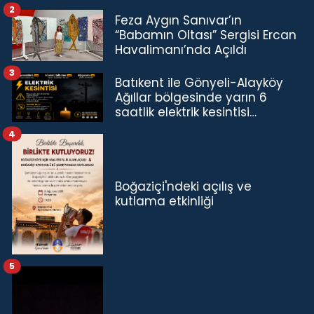
2
Feza Aygın Sanıvar’ın
“Babamın Oltası” Sergisi Ercan
Havalimanı’nda Açıldı
3
Batıkent ile Gönyeli-Alayköy
Ağıllar bölgesinde yarın 6
saatlik elektrik kesintisi…
4
Boğaziçi'ndeki açılış ve
kutlama etkinliği
5