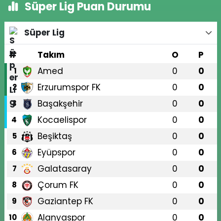
Süper Lig Puan Durumu
Süper Lig
#
Takım
O
P
Amed
0
0
1
Erzurumspor FK
0
0
2
Başakşehir
0
0
3
Kocaelispor
0
0
4
Beşiktaş
0
0
5
Eyüpspor
0
0
6
Galatasaray
0
0
7
Çorum FK
0
0
8
Gaziantep FK
0
0
9
Alanyaspor
0
0
10