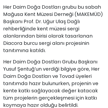
Her Daim Doğa Dostları grubu bu sabah
SAĞLIK
Mağusa Kent Müzesi Derneği (MAKEMÜD)
Başkanı Prof. Dr. Uğur Ulaş Dağlı
Spor
rehberliğinde kent müzesi sergi
alanlarından birisi olarak tasarlanan
Teknoloji
Diacora burcu sergi alanı projesinin
TÜRKiYE
tanıtımına katıldı.
Video Galeri
Her Daim Doğa Dostları Grubu Başkanı
Yusuf Şentuğ’un verdiği bilgiye göre, Her
YAŞAM
Daim Doğa Dostları ve Tovad üyeleri
tanıtımda hazır bulunurken, projenin ve
Yazarlar
kente katkı sağlayacak değer katacak
tüm projelerin gerçekleşmesi için katkı
koymaya hazır olduğu belirtildi.