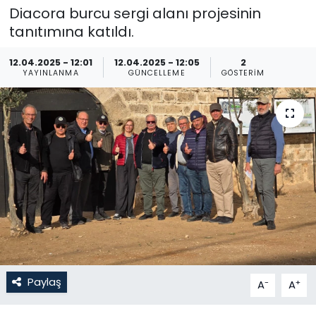
Diacora burcu sergi alanı projesinin
Gündem
tanıtımına katıldı.
KKTC
12.04.2025 - 12:01
12.04.2025 - 12:05
2
YAYINLANMA
GÜNCELLEME
GÖSTERIM
KKTC YEREL SEÇİM 2018
Kültür Sanat
Magazin
Moda
Nöbetçi Eczaneler
Otomobil Dünyası
Paylaş
-
+
A
A
Politika