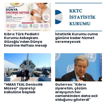
Kıbrıs Türk Pediatri
İstatistik Kurumu cuma
Kurumu Asbaşkanı
gününe kadar hizmet
Güzoğlu'ndan Dünya
veremeyecek
Emzirme Haftası mesajı
“HMAS TEAL Denizcilik
Guterres: "Kıbrıs
Müzesi” ziyaretçi
ziyaretim, çözüm
kabulüne başladı
arayışının her
zamankinden daha acil
olduğunu gösterdi"