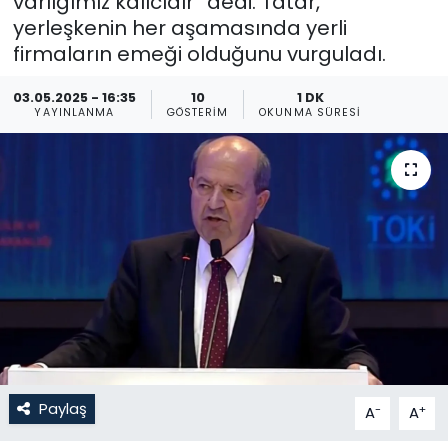
varlığımız kalıcıdır” dedi. Tatar,
yerleşkenin her aşamasında yerli
Gündem
firmaların emeği olduğunu vurguladı.
KKTC
03.05.2025 - 16:35
10
1 DK
YAYINLANMA
GÖSTERIM
OKUNMA SÜRESI
KKTC YEREL SEÇİM 2018
Kültür Sanat
Magazin
Moda
Nöbetçi Eczaneler
Otomobil Dünyası
Paylaş
-
+
A
A
Politika