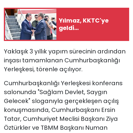
SAĞLIK
Yılmaz, KKTC'ye
geldi...
Spor
Teknoloji
Yaklaşık 3 yıllık yapım sürecinin ardından
TÜRKiYE
inşası tamamlanan Cumhurbaşkanlığı
Yerleşkesi, törenle açılıyor.
Video Galeri
Cumhurbaşkanlığı Yerleşkesi konferans
YAŞAM
salonunda "Sağlam Devlet, Saygın
Gelecek" sloganıyla gerçekleşen açılış
Yazarlar
konuşmasında, Cumhurbaşkanı
Ersin
Tatar
, Cumhuriyet Meclisi Başkanı
Ziya
Öztürkler
ve TBMM Başkanı Numan