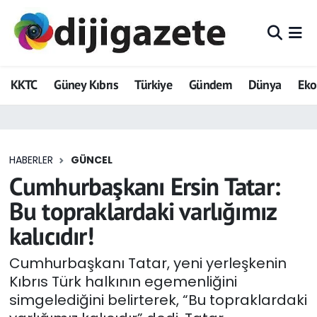
ADVERTORIAL
Hava Durumu
KKTC
Güney Kıbrıs
Türkiye
Gündem
Dünya
Ek
Dijigazete
Trafik Durumu
Dünya
Süper Lig Puan Durumu ve Fikstür
HABERLER
GÜNCEL
Eğitim
Tüm Manşetler
Cumhurbaşkanı Ersin Tatar:
Ekonomi
Son Dakika Haberleri
Bu topraklardaki varlığımız
kalıcıdır!
Foto Galeri
Haber Arşivi
Cumhurbaşkanı Tatar, yeni yerleşkenin
GEZİ
Kıbrıs Türk halkının egemenliğini
simgelediğini belirterek, “Bu topraklardaki
Güncel