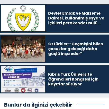
Devlet Emlak ve Malzeme
Dairesi, kullanılmış eşya ve
içkileri perakende usulü
satışa çıkaracak
Öztürkler: “Geçmişini bilen
çocuklar geleceği daha
güçlü inşa eder”
Kıbrıs Türk Üniversite
Öğrencileri Kongresi için
kayıtlar sürüyor
Bunlar da ilginizi çekebilir