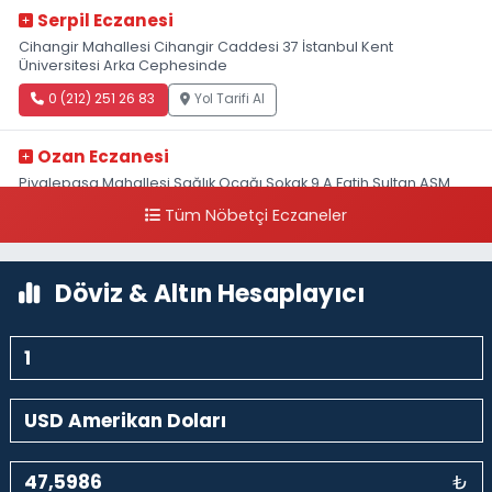
Serpil Eczanesi
Cihangir Mahallesi Cihangir Caddesi 37 İstanbul Kent
Üniversitesi Arka Cephesinde
0 (212) 251 26 83
Yol Tarifi Al
Ozan Eczanesi
Piyalepaşa Mahallesi Sağlık Ocağı Sokak 9 A Fatih Sultan ASM
Yanı
Tüm Nöbetçi Eczaneler
0 (212) 297 30 13
Yol Tarifi Al
Döviz & Altın Hesaplayıcı
₺