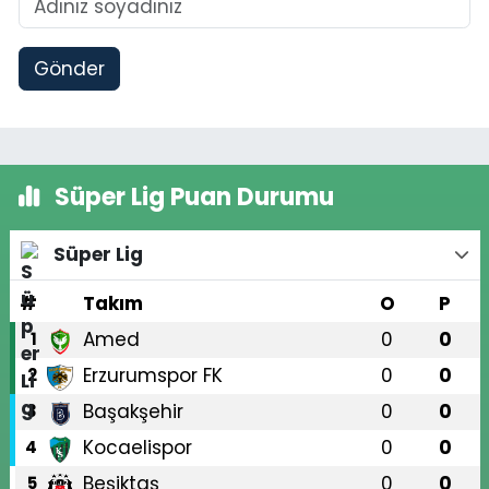
Gönder
Süper Lig Puan Durumu
Süper Lig
#
Takım
O
P
Amed
0
0
1
Erzurumspor FK
0
0
2
Başakşehir
0
0
3
Kocaelispor
0
0
4
Beşiktaş
0
0
5