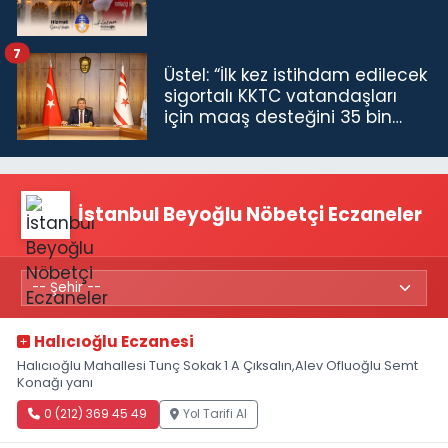
7
Üstel: “İlk kez istihdam edilecek
sigortalı KKTC vatandaşları
için maaş desteğini 35 bin
TL'ye çıkardık”
İstanbul Beyoğlu Nöbetçi Eczaneler
Halıcıoğlu Eczanesi
Halıcıoğlu Mahallesi Tunç Sokak 1 A Çıksalın,Alev Ofluoğlu Semt
Konağı yanı
0 (212) 369 45 49
Yol Tarifi Al