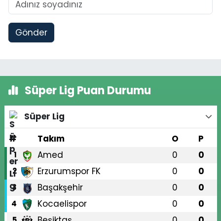
Gönder
Süper Lig Puan Durumu
Süper Lig
#
Takım
O
P
Amed
0
0
1
Erzurumspor FK
0
0
2
Başakşehir
0
0
3
Kocaelispor
0
0
4
Beşiktaş
0
0
5