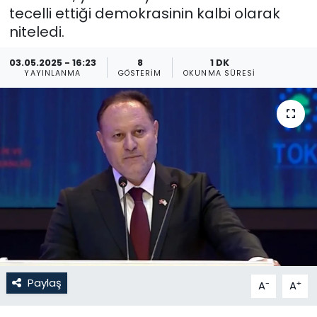
tecelli ettiği demokrasinin kalbi olarak
Gündem
niteledi.
KKTC
03.05.2025 - 16:23
8
1 DK
YAYINLANMA
GÖSTERIM
OKUNMA SÜRESI
KKTC YEREL SEÇİM 2018
Kültür Sanat
Magazin
Moda
Nöbetçi Eczaneler
Otomobil Dünyası
Paylaş
-
+
A
A
Politika