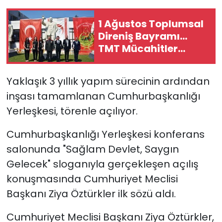
1 Ağustos Toplumsal
SAĞLIK
Direniş Bayramı...
TMT Mücahitler
Spor
Derneği’nde tören
düzenlendi
Teknoloji
Yaklaşık 3 yıllık yapım sürecinin ardından
inşası tamamlanan Cumhurbaşkanlığı
TÜRKiYE
Yerleşkesi, törenle açılıyor.
Video Galeri
Cumhurbaşkanlığı Yerleşkesi konferans
salonunda "Sağlam Devlet, Saygın
YAŞAM
Gelecek" sloganıyla gerçekleşen açılış
Yazarlar
konuşmasında Cumhuriyet Meclisi
Başkanı
Ziya Öztürkler
ilk sözü aldı.
Cumhuriyet Meclisi Başkanı
Ziya Öztürkler
,