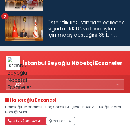
7
Üstel: “İlk kez istihdam edilecek
sigortalı KKTC vatandaşları
için maaş desteğini 35 bin
TL'ye çıkardık”
İstanbul Beyoğlu Nöbetçi Eczaneler
Halıcıoğlu Eczanesi
Halıcıoğlu Mahallesi Tunç Sokak 1 A Çıksalın,Alev Ofluoğlu Semt
Konağı yanı
0 (212) 369 45 49
Yol Tarifi Al