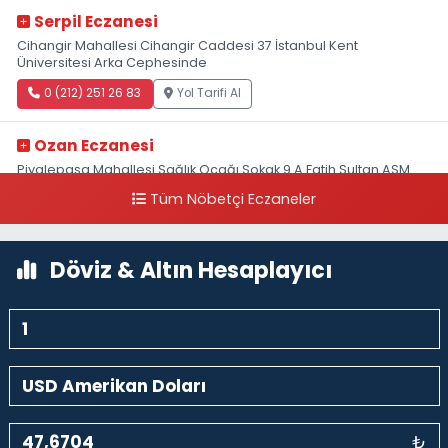
Serpil Eczanesi
Cihangir Mahallesi Cihangir Caddesi 37 İstanbul Kent
Üniversitesi Arka Cephesinde
0 (212) 251 26 83
Yol Tarifi Al
Ozan Eczanesi
Piyalepaşa Mahallesi Sağlık Ocağı Sokak 9 A Fatih Sultan ASM
Yanı
Tüm Nöbetçi Eczaneler
0 (212) 297 30 13
Yol Tarifi Al
Döviz & Altın Hesaplayıcı
₺