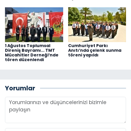
1 Ağustos Toplumsal
Cumhuriyet Parkı
Direniş Bayramı... TMT
Anıtı’nda çelenk sunma
Mücahitler Derneği’nde
töreni yapıldı
tören düzenlendi
Yorumlar