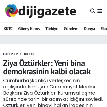
ADVERTORIAL
Hava Durumu
KKTC
Güney Kıbrıs
Türkiye
Gündem
Dünya
Ek
Dijigazete
Trafik Durumu
Dünya
Süper Lig Puan Durumu ve Fikstür
HABERLER
KKTC
Eğitim
Tüm Manşetler
Ziya Öztürkler: Yeni bina
Ekonomi
Son Dakika Haberleri
demokrasinin kalbi olacak
Foto Galeri
Haber Arşivi
Cumhurbaşkanlığı yerleşkesinin
açılışında konuşan Cumhuriyet Meclisi
GEZİ
Başkanı Ziya Öztürkler, kurumsallaşma
sürecinde tarihi bir adım atıldığını söyledi.
Güncel
Öztürkler, yeni binayı halkın iradesinin