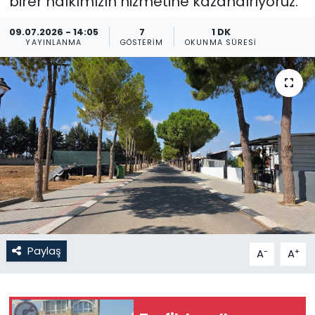
birer halkımızın hizmetine kazandırıyoruz.
Gündem
09.07.2026 - 14:05
7
1 DK
YAYINLANMA
GÖSTERIM
OKUNMA SÜRESI
KKTC
KKTC YEREL SEÇİM 2018
Kültür Sanat
Magazin
Moda
Nöbetçi Eczaneler
Paylaş
-
+
A
A
Otomobil Dünyası
Politika