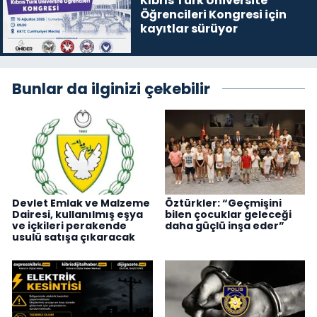
Kıbrıs Türk Üniversite
Öğrencileri Kongresi için
kayıtlar sürüyor
Bunlar da ilginizi çekebilir
Devlet Emlak ve Malzeme
Öztürkler: “Geçmişini
Dairesi, kullanılmış eşya
bilen çocuklar geleceği
ve içkileri perakende
daha güçlü inşa eder”
usulü satışa çıkaracak