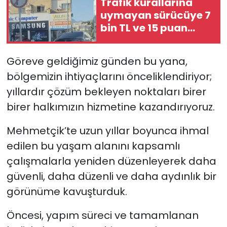
Trafik kurallarına
uymayan sürücüye 7
SAĞLIK
bin TL ve 15 puan
ceza…
Spor
Göreve geldiğimiz günden bu yana,
Teknoloji
bölgemizin ihtiyaçlarını önceliklendiriyor;
yıllardır çözüm bekleyen noktaları birer
TÜRKiYE
birer halkımızın hizmetine kazandırıyoruz.
Video Galeri
Mehmetçik’te uzun yıllar boyunca ihmal
edilen bu yaşam alanını kapsamlı
YAŞAM
çalışmalarla yeniden düzenleyerek daha
güvenli, daha düzenli ve daha aydınlık bir
Yazarlar
görünüme kavuşturduk.
Öncesi, yapım süreci ve tamamlanan