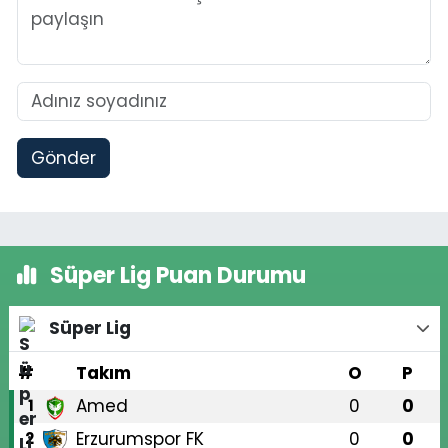
Gönder
Süper Lig Puan Durumu
Süper Lig
#
Takım
O
P
Amed
0
0
1
Erzurumspor FK
0
0
2