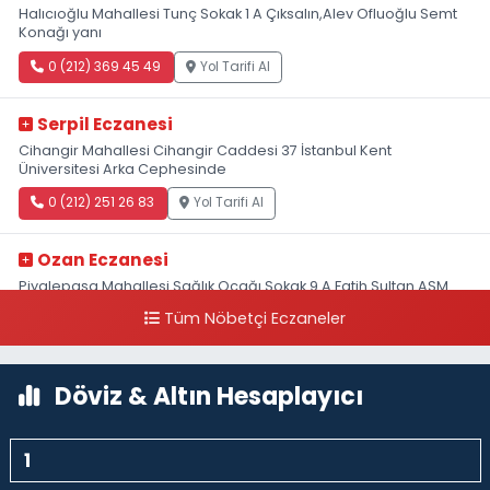
Halıcıoğlu Mahallesi Tunç Sokak 1 A Çıksalın,Alev Ofluoğlu Semt
Konağı yanı
0 (212) 369 45 49
Yol Tarifi Al
Serpil Eczanesi
Cihangir Mahallesi Cihangir Caddesi 37 İstanbul Kent
Üniversitesi Arka Cephesinde
0 (212) 251 26 83
Yol Tarifi Al
Ozan Eczanesi
Piyalepaşa Mahallesi Sağlık Ocağı Sokak 9 A Fatih Sultan ASM
Yanı
Tüm Nöbetçi Eczaneler
0 (212) 297 30 13
Yol Tarifi Al
Döviz & Altın Hesaplayıcı