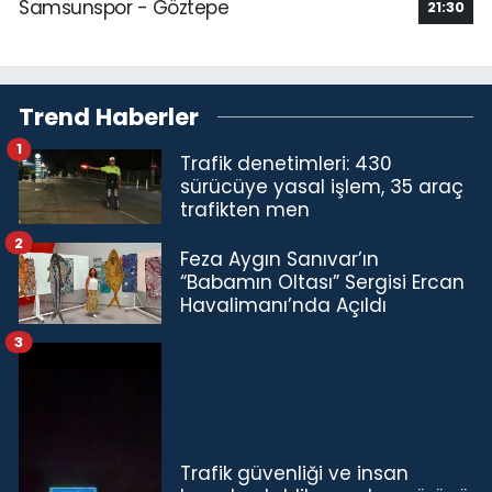
Samsunspor - Göztepe
21:30
Trend Haberler
1
Trafik denetimleri: 430
sürücüye yasal işlem, 35 araç
trafikten men
2
Feza Aygın Sanıvar’ın
“Babamın Oltası” Sergisi Ercan
Havalimanı’nda Açıldı
3
Trafik güvenliği ve insan