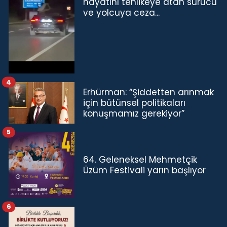
hayatını tehlikeye atan sürücü
ve yolcuya ceza...
4
Erhürman: “Şiddetten arınmak
için bütünsel politikaları
konuşmamız gerekiyor”
5
64. Geleneksel Mehmetçik
Üzüm Festivali yarın başlıyor
6