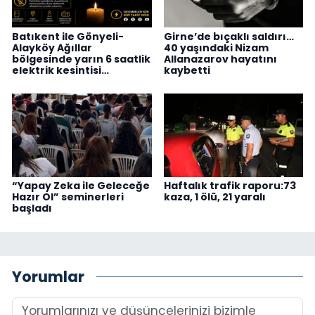
Batıkent ile Gönyeli-
Girne’de bıçaklı saldırı…
Alayköy Ağıllar
40 yaşındaki Nizam
bölgesinde yarın 6 saatlik
Allanazarov hayatını
elektrik kesintisi…
kaybetti
“Yapay Zeka ile Geleceğe
Haftalık trafik raporu:73
Hazır Ol” seminerleri
kaza, 1 ölü, 21 yaralı
başladı
Yorumlar