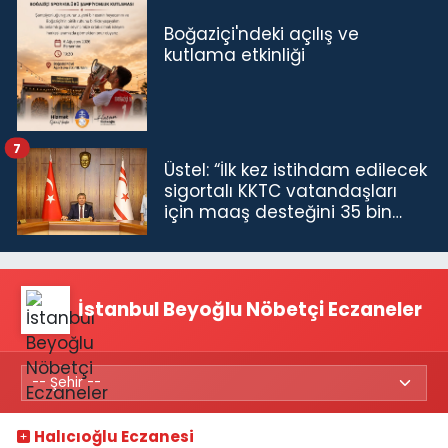
Boğaziçi'ndeki açılış ve
kutlama etkinliği
7
Üstel: “İlk kez istihdam edilecek
sigortalı KKTC vatandaşları
için maaş desteğini 35 bin
TL'ye çıkardık”
İstanbul Beyoğlu Nöbetçi Eczaneler
Halıcıoğlu Eczanesi