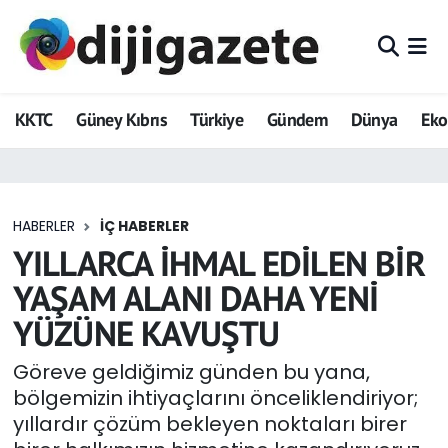
ADVERTORIAL
Hava Durumu
KKTC
Güney Kıbrıs
Türkiye
Gündem
Dünya
Ek
Dijigazete
Trafik Durumu
Dünya
Süper Lig Puan Durumu ve Fikstür
HABERLER
İÇ HABERLER
Eğitim
Tüm Manşetler
YILLARCA İHMAL EDİLEN BİR
Ekonomi
Son Dakika Haberleri
YAŞAM ALANI DAHA YENİ
YÜZÜNE KAVUŞTU
Foto Galeri
Haber Arşivi
Göreve geldiğimiz günden bu yana,
GEZİ
bölgemizin ihtiyaçlarını önceliklendiriyor;
yıllardır çözüm bekleyen noktaları birer
Güncel