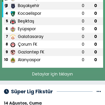
Başakşehir
0
0
3
Kocaelispor
0
0
4
Beşiktaş
0
0
5
Eyüpspor
0
0
6
Galatasaray
0
0
7
Çorum FK
0
0
8
Gaziantep FK
0
0
9
Alanyaspor
0
0
10
Detaylar için tıklayın
Süper Lig Fikstür
14 Ağustos, Cuma