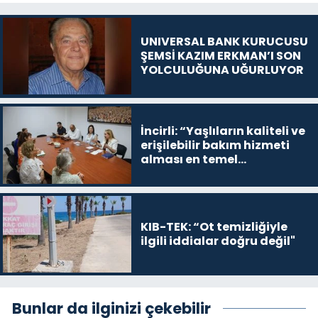
UNIVERSAL BANK KURUCUSU
ŞEMSİ KAZIM ERKMAN’I SON
YOLCULUĞUNA UĞURLUYOR
İncirli: “Yaşlıların kaliteli ve
erişilebilir bakım hizmeti
alması en temel
önceliğimiz”
KIB-TEK: “Ot temizliğiyle
ilgili iddialar doğru değil"
Bunlar da ilginizi çekebilir