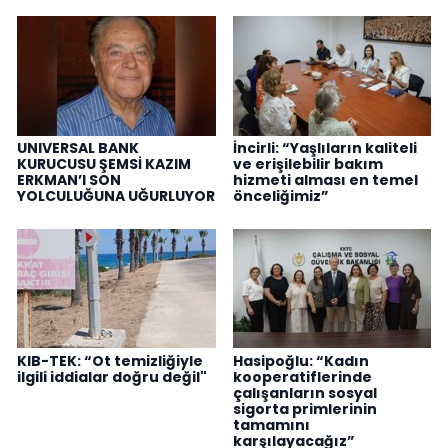
UNIVERSAL BANK
İncirli: “Yaşlıların kaliteli
KURUCUSU ŞEMSİ KAZIM
ve erişilebilir bakım
ERKMAN’I SON
hizmeti alması en temel
YOLCULUĞUNA UĞURLUYOR
önceliğimiz”
KIB-TEK: “Ot temizliğiyle
Hasipoğlu: “Kadın
ilgili iddialar doğru değil"
kooperatiflerinde
çalışanların sosyal
sigorta primlerinin
tamamını
karşılayacağız”