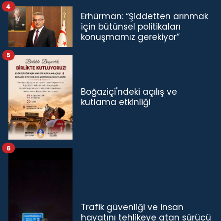
4
Erhürman: “Şiddetten arınmak
için bütünsel politikaları
konuşmamız gerekiyor”
5
Boğaziçi'ndeki açılış ve
kutlama etkinliği
6
Trafik güvenliği ve insan
hayatını tehlikeye atan sürücü