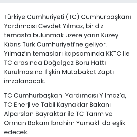
SAĞLIK
Türkiye Cumhuriyeti (TC) Cumhurbaşkanı
Yardımcısı Cevdet Yılmaz, bir dizi
Spor
temasta bulunmak üzere yarın Kuzey
Kıbrıs Türk Cumhuriyeti’ne geliyor.
Teknoloji
Yılmaz’ın temasları kapsamında KKTC ile
TÜRKiYE
TC arasında Doğalgaz Boru Hattı
Kurulmasına İlişkin Mutabakat Zaptı
Video Galeri
imzalanacak.
YAŞAM
TC Cumhurbaşkanı Yardımcısı Yılmaz’a,
TC Enerji ve Tabii Kaynaklar Bakanı
Yazarlar
Alparslan Bayraktar ile TC Tarım ve
Orman Bakanı İbrahim Yumaklı da eşlik
edecek.