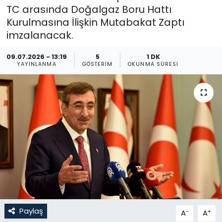
TC arasında Doğalgaz Boru Hattı
Gündem
Kurulmasına İlişkin Mutabakat Zaptı
imzalanacak.
KKTC
09.07.2026 - 13:19
5
1 DK
YAYINLANMA
GÖSTERIM
OKUNMA SÜRESI
KKTC YEREL SEÇİM 2018
Kültür Sanat
Magazin
Moda
Nöbetçi Eczaneler
Otomobil Dünyası
Paylaş
-
+
A
A
Politika