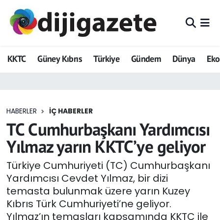
ADVERTORIAL
Hava Durumu
KKTC
Güney Kıbrıs
Türkiye
Gündem
Dünya
Ek
Dijigazete
Trafik Durumu
Dünya
Süper Lig Puan Durumu ve Fikstür
HABERLER
İÇ HABERLER
Eğitim
Tüm Manşetler
TC Cumhurbaşkanı Yardımcısı
Ekonomi
Son Dakika Haberleri
Yılmaz yarın KKTC’ye geliyor
Foto Galeri
Haber Arşivi
Türkiye Cumhuriyeti (TC) Cumhurbaşkanı
Yardımcısı Cevdet Yılmaz, bir dizi
GEZİ
temasta bulunmak üzere yarın Kuzey
Kıbrıs Türk Cumhuriyeti’ne geliyor.
Güncel
Yılmaz’ın temasları kapsamında KKTC ile