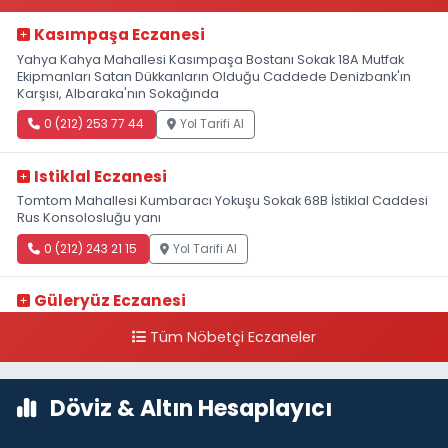
Kasımpaşa Eczanesi
Yahya Kahya Mahallesi Kasımpaşa Bostanı Sokak 18A Mutfak
Ekipmanları Satan Dükkanların Olduğu Caddede Denizbank'ın
Karşısı, Albaraka'nın Sokağında
0 (212) 253 77 44
Yol Tarifi Al
Istiklal Eczanesi
Tomtom Mahallesi Kumbaracı Yokuşu Sokak 68B İstiklal Caddesi
Rus Konsolosluğu yanı
0 (212) 243 21 15
Yol Tarifi Al
Güleryüz Eczanesi
Piripaşa Mahallesi Şaban Deresi Sokak 7 D Koç Müzesi Arkası-
Tüm Nöbetçi Eczaneler
kalaycıbahçe Meydana Doğru
0 (212) 369 95 85
Yol Tarifi Al
Döviz & Altın Hesaplayıcı